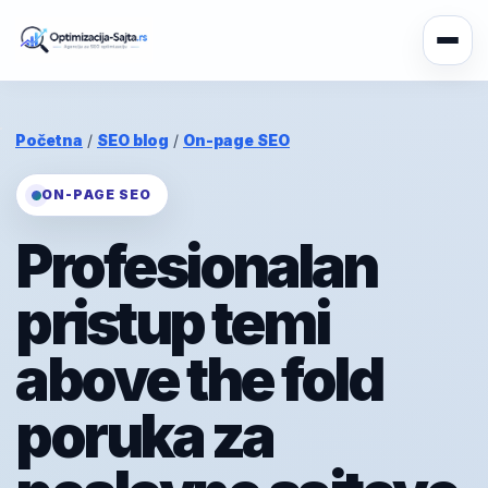
Početna
/
SEO blog
/
On-page SEO
ON-PAGE SEO
Profesionalan
pristup temi
above the fold
poruka za