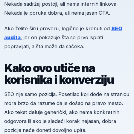
Nekada sadržaj postoji, ali nema internih linkova.
Nekada je poruka dobra, ali nema jasan CTA.
Ako želite širu proveru, logično je krenuti od
SEO
audita
, jer on pokazuje šta se prvo isplati
popravljati, a šta može da sačeka.
Kako ovo utiče na
korisnika i konverziju
SEO nije samo pozicija. Posetilac koji dođe na stranicu
mora brzo da razume da je došao na pravo mesto.
Ako tekst deluje generički, ako nema konkretnih
odgovora ili ako je sledeći korak nejasan, dobra
pozicija neće doneti dovoljno upita.