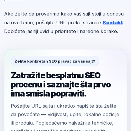
Ako želite da proverimo kako vaš sajt stoji u odnosu
na ovu temu, pošaljite URL preko stranice
Kontakt
.
Dobićete jasniji uvid u prioritete i naredne korake.
Želite konkretan SEO pravac za vaš sajt?
Zatražite besplatnu SEO
procenu i saznajte šta prvo
ima smisla popraviti.
Pošaljite URL sajta i ukratko napišite šta želite
da povećate — vidljivost, upite, lokalne pozicije
ili prodaju. Pogledaćemo najvažnije tehničke,