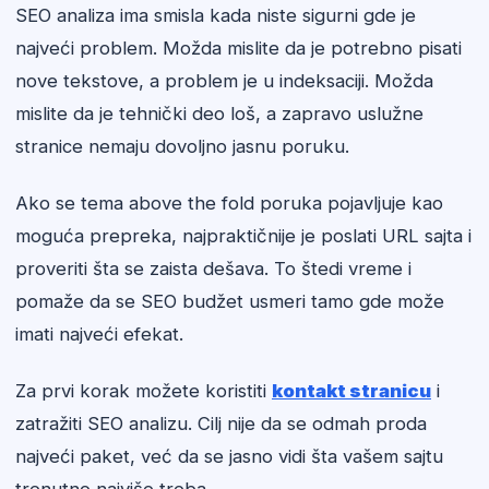
SEO analiza ima smisla kada niste sigurni gde je
najveći problem. Možda mislite da je potrebno pisati
nove tekstove, a problem je u indeksaciji. Možda
mislite da je tehnički deo loš, a zapravo uslužne
stranice nemaju dovoljno jasnu poruku.
Ako se tema above the fold poruka pojavljuje kao
moguća prepreka, najpraktičnije je poslati URL sajta i
proveriti šta se zaista dešava. To štedi vreme i
pomaže da se SEO budžet usmeri tamo gde može
imati najveći efekat.
Za prvi korak možete koristiti
kontakt stranicu
i
zatražiti SEO analizu. Cilj nije da se odmah proda
najveći paket, već da se jasno vidi šta vašem sajtu