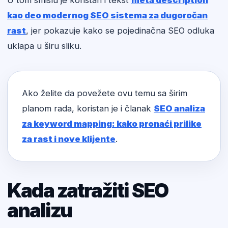
U tom smislu je koristan i tekst
meta description
kao deo modernog SEO sistema za dugoročan
rast
, jer pokazuje kako se pojedinačna SEO odluka
uklapa u širu sliku.
Ako želite da povežete ovu temu sa širim
planom rada, koristan je i članak
SEO analiza
za keyword mapping: kako pronaći prilike
za rast i nove klijente
.
Kada zatražiti SEO
analizu