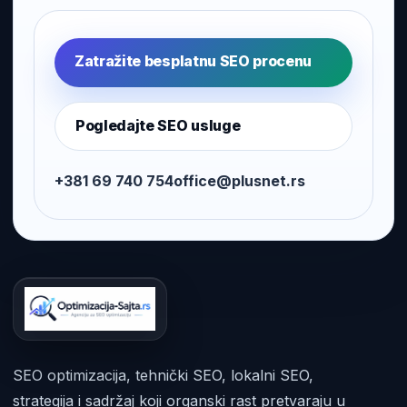
Zatražite besplatnu SEO procenu
Pogledajte SEO usluge
+381 69 740 754
office@plusnet.rs
SEO optimizacija, tehnički SEO, lokalni SEO,
strategija i sadržaj koji organski rast pretvaraju u