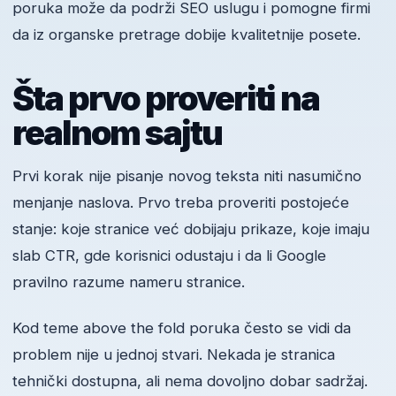
poruka može da podrži SEO uslugu i pomogne firmi
da iz organske pretrage dobije kvalitetnije posete.
Šta prvo proveriti na
realnom sajtu
Prvi korak nije pisanje novog teksta niti nasumično
menjanje naslova. Prvo treba proveriti postojeće
stanje: koje stranice već dobijaju prikaze, koje imaju
slab CTR, gde korisnici odustaju i da li Google
pravilno razume nameru stranice.
Kod teme above the fold poruka često se vidi da
problem nije u jednoj stvari. Nekada je stranica
tehnički dostupna, ali nema dovoljno dobar sadržaj.