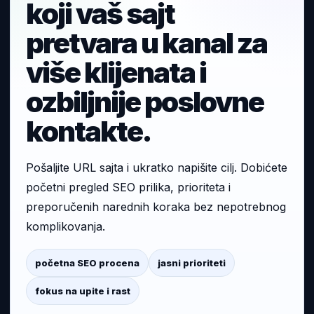
koji vaš sajt
pretvara u kanal za
više klijenata i
ozbiljnije poslovne
kontakte.
Pošaljite URL sajta i ukratko napišite cilj. Dobićete
početni pregled SEO prilika, prioriteta i
preporučenih narednih koraka bez nepotrebnog
komplikovanja.
početna SEO procena
jasni prioriteti
fokus na upite i rast