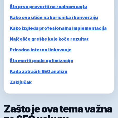
Šta prvo proveriti na realnom sajtu
Kako ovo utiče na korisnika i konverziju
Kako izgleda profesionalna implementacija
Najčešće greške koje koče rezultat
Prirodno interno linkovanje
Šta meriti posle optimizacije
Kada zatražiti SEO analizu
Zaključak
Zašto je ova tema važna