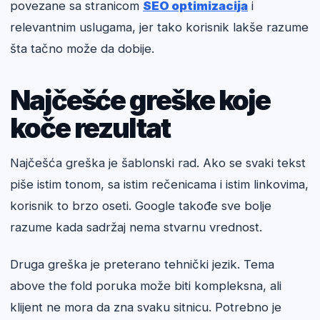
povezane sa stranicom
SEO optimizacija
i
relevantnim uslugama, jer tako korisnik lakše razume
šta tačno može da dobije.
Najčešće greške koje
koče rezultat
Najčešća greška je šablonski rad. Ako se svaki tekst
piše istim tonom, sa istim rečenicama i istim linkovima,
korisnik to brzo oseti. Google takođe sve bolje
razume kada sadržaj nema stvarnu vrednost.
Druga greška je preterano tehnički jezik. Tema
above the fold poruka može biti kompleksna, ali
klijent ne mora da zna svaku sitnicu. Potrebno je