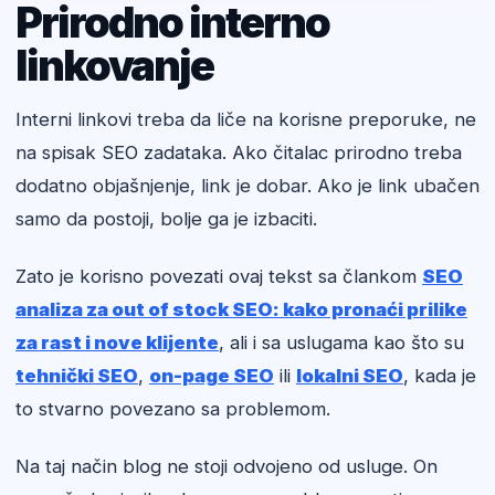
Prirodno interno
linkovanje
Interni linkovi treba da liče na korisne preporuke, ne
na spisak SEO zadataka. Ako čitalac prirodno treba
dodatno objašnjenje, link je dobar. Ako je link ubačen
samo da postoji, bolje ga je izbaciti.
Zato je korisno povezati ovaj tekst sa člankom
SEO
analiza za out of stock SEO: kako pronaći prilike
za rast i nove klijente
, ali i sa uslugama kao što su
tehnički SEO
,
on-page SEO
ili
lokalni SEO
, kada je
to stvarno povezano sa problemom.
Na taj način blog ne stoji odvojeno od usluge. On