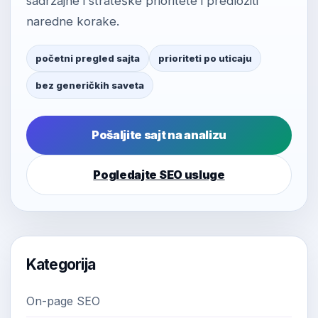
sadržajne i strateške prioritete i predložiti
naredne korake.
početni pregled sajta
prioriteti po uticaju
bez generičkih saveta
Pošaljite sajt na analizu
Pogledajte SEO usluge
Kategorija
On-page SEO