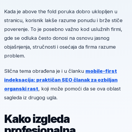
Kada je above the fold poruka dobro uklopljen u
stranicu, korisnik lakše razume ponudu i brže stiče
poverenje. To je posebno važno kod uslužnih firmi,
gde se odluka često donosi na osnovu jasnog
objašnjenja, stručnosti i osećaja da firma razume
problem.
Slična tema obrađena je i u članku
mobile-first
indeksacija: praktičan SEO članak za ozbiljan
organski rast
, koji može pomoći da se ova oblast
sagleda iz drugog ugla.
Kako izgleda
profesionalna