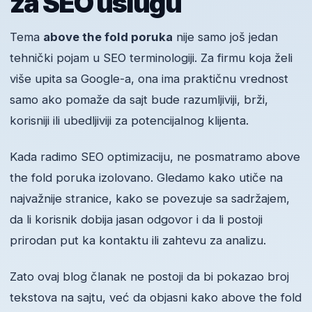
za SEO uslugu
Tema
above the fold poruka
nije samo još jedan
tehnički pojam u SEO terminologiji. Za firmu koja želi
više upita sa Google-a, ona ima praktičnu vrednost
samo ako pomaže da sajt bude razumljiviji, brži,
korisniji ili ubedljiviji za potencijalnog klijenta.
Kada radimo SEO optimizaciju, ne posmatramo above
the fold poruka izolovano. Gledamo kako utiče na
najvažnije stranice, kako se povezuje sa sadržajem,
da li korisnik dobija jasan odgovor i da li postoji
prirodan put ka kontaktu ili zahtevu za analizu.
Zato ovaj blog članak ne postoji da bi pokazao broj
tekstova na sajtu, već da objasni kako above the fold