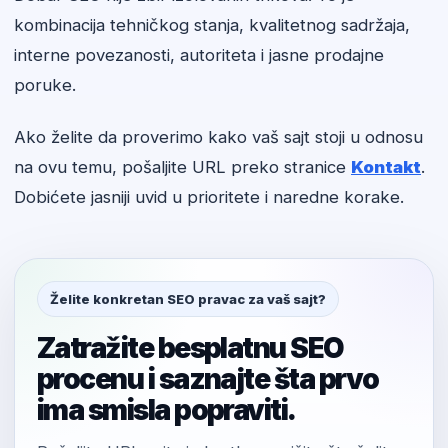
kombinacija tehničkog stanja, kvalitetnog sadržaja,
interne povezanosti, autoriteta i jasne prodajne
poruke.
Ako želite da proverimo kako vaš sajt stoji u odnosu
na ovu temu, pošaljite URL preko stranice
Kontakt
.
Dobićete jasniji uvid u prioritete i naredne korake.
Želite konkretan SEO pravac za vaš sajt?
Zatražite besplatnu SEO
procenu i saznajte šta prvo
ima smisla popraviti.