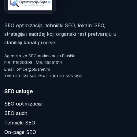
SEO optimizacija, tehnički SEO, lokalni SEO,
strategija i sadržaj koji organski rast pretvaraju u
stabilniji kanal prodaje.
Agencija za SEO optimizaciju PlusNet
PIB: 111629398 · MB: 65551314
Email: office@plusnet.rs
Tel: +381 69 740 754 | +381 63 695 999
SEO usluge
SEO optimizacija
SEO audit
Tehnički SEO
On-page SEO