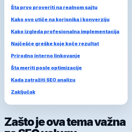
Šta prvo proveriti na realnom sajtu
Kako ovo utiče na korisnika i konverziju
Kako izgleda profesionalna implementacija
Najčešće greške koje koče rezultat
Prirodno interno linkovanje
Šta meriti posle optimizacije
Kada zatražiti SEO analizu
Zaključak
Zašto je ova tema važna