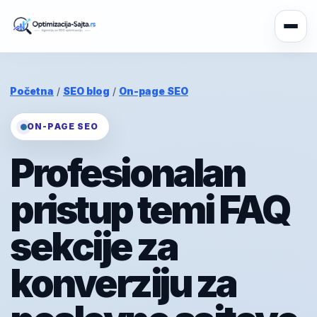
Početna
/
SEO blog
/
On-page SEO
ON-PAGE SEO
Profesionalan
pristup temi FAQ
sekcije za
konverziju za