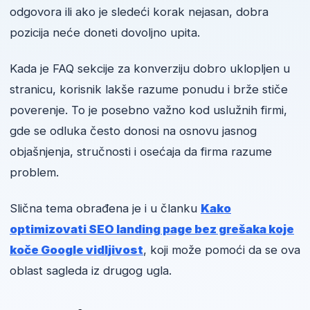
odgovora ili ako je sledeći korak nejasan, dobra
pozicija neće doneti dovoljno upita.
Kada je FAQ sekcije za konverziju dobro uklopljen u
stranicu, korisnik lakše razume ponudu i brže stiče
poverenje. To je posebno važno kod uslužnih firmi,
gde se odluka često donosi na osnovu jasnog
objašnjenja, stručnosti i osećaja da firma razume
problem.
Slična tema obrađena je i u članku
Kako
optimizovati SEO landing page bez grešaka koje
koče Google vidljivost
, koji može pomoći da se ova
oblast sagleda iz drugog ugla.