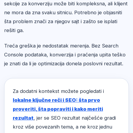
sekcije za konverziju može biti kompleksna, ali klijent
ne mora da zna svaku sitnicu. Potrebno je objasniti
šta problem znači za njegov sajt i zašto se isplati
rešiti ga.
Treća greška je nedostatak merenja. Bez Search
Console podataka, konverzija i praćenja upita teško
je znati da li je optimizacija donela poslovni rezultat.
Za dodatni kontekst možete pogledati i
lokalne ključne reči i SEO: šta prvo
proveriti, šta popraviti i kako meriti
rezultat
, jer se SEO rezultat najčešće gradi
kroz više povezanih tema, a ne kroz jednu