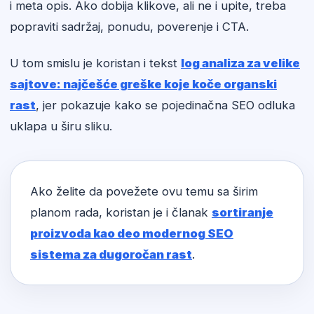
i meta opis. Ako dobija klikove, ali ne i upite, treba
popraviti sadržaj, ponudu, poverenje i CTA.
U tom smislu je koristan i tekst
log analiza za velike
sajtove: najčešće greške koje koče organski
rast
, jer pokazuje kako se pojedinačna SEO odluka
uklapa u širu sliku.
Ako želite da povežete ovu temu sa širim
planom rada, koristan je i članak
sortiranje
proizvoda kao deo modernog SEO
sistema za dugoročan rast
.