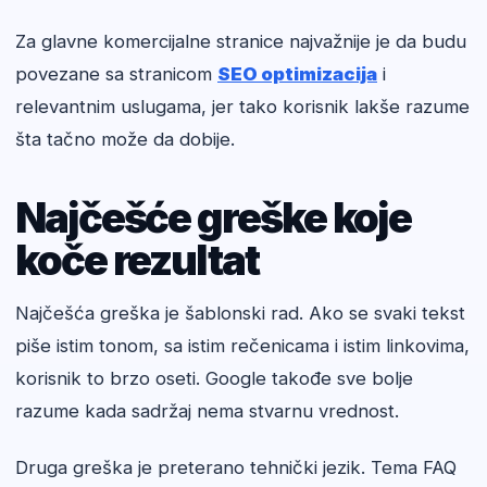
Za glavne komercijalne stranice najvažnije je da budu
povezane sa stranicom
SEO optimizacija
i
relevantnim uslugama, jer tako korisnik lakše razume
šta tačno može da dobije.
Najčešće greške koje
koče rezultat
Najčešća greška je šablonski rad. Ako se svaki tekst
piše istim tonom, sa istim rečenicama i istim linkovima,
korisnik to brzo oseti. Google takođe sve bolje
razume kada sadržaj nema stvarnu vrednost.
Druga greška je preterano tehnički jezik. Tema FAQ