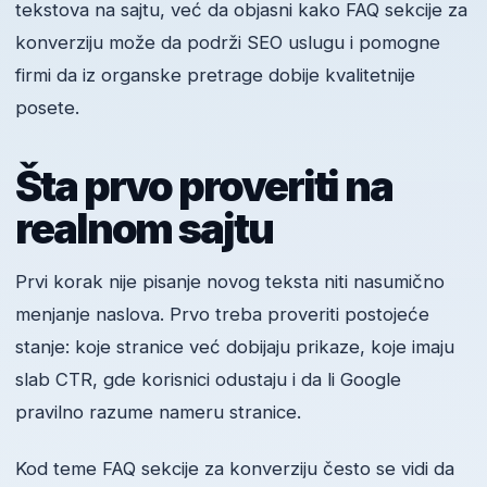
tekstova na sajtu, već da objasni kako FAQ sekcije za
konverziju može da podrži SEO uslugu i pomogne
firmi da iz organske pretrage dobije kvalitetnije
posete.
Šta prvo proveriti na
realnom sajtu
Prvi korak nije pisanje novog teksta niti nasumično
menjanje naslova. Prvo treba proveriti postojeće
stanje: koje stranice već dobijaju prikaze, koje imaju
slab CTR, gde korisnici odustaju i da li Google
pravilno razume nameru stranice.
Kod teme FAQ sekcije za konverziju često se vidi da