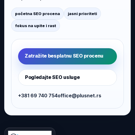
početna SEO procena
jasni prioriteti
fokus na upite i rast
Zatražite besplatnu SEO procenu
Pogledajte SEO usluge
+381 69 740 754
office@plusnet.rs