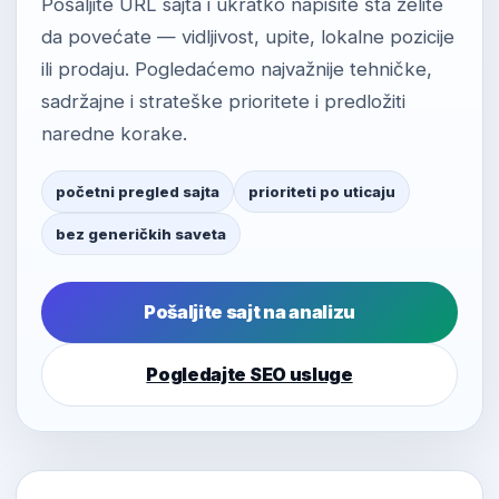
Pošaljite URL sajta i ukratko napišite šta želite
da povećate — vidljivost, upite, lokalne pozicije
ili prodaju. Pogledaćemo najvažnije tehničke,
sadržajne i strateške prioritete i predložiti
naredne korake.
početni pregled sajta
prioriteti po uticaju
bez generičkih saveta
Pošaljite sajt na analizu
Pogledajte SEO usluge