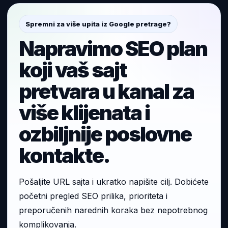
Spremni za više upita iz Google pretrage?
Napravimo SEO plan
koji vaš sajt
pretvara u kanal za
više klijenata i
ozbiljnije poslovne
kontakte.
Pošaljite URL sajta i ukratko napišite cilj. Dobićete
početni pregled SEO prilika, prioriteta i
preporučenih narednih koraka bez nepotrebnog
komplikovanja.