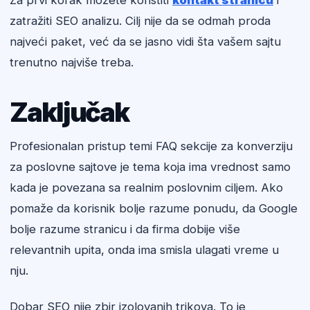
Za prvi korak možete koristiti
kontakt stranicu
i
zatražiti SEO analizu. Cilj nije da se odmah proda
najveći paket, već da se jasno vidi šta vašem sajtu
trenutno najviše treba.
Zaključak
Profesionalan pristup temi FAQ sekcije za konverziju
za poslovne sajtove je tema koja ima vrednost samo
kada je povezana sa realnim poslovnim ciljem. Ako
pomaže da korisnik bolje razume ponudu, da Google
bolje razume stranicu i da firma dobije više
relevantnih upita, onda ima smisla ulagati vreme u
nju.
Dobar SEO nije zbir izolovanih trikova. To je