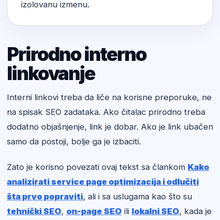
izolovanu izmenu.
Prirodno interno
linkovanje
Interni linkovi treba da liče na korisne preporuke, ne
na spisak SEO zadataka. Ako čitalac prirodno treba
dodatno objašnjenje, link je dobar. Ako je link ubačen
samo da postoji, bolje ga je izbaciti.
Zato je korisno povezati ovaj tekst sa člankom
Kako
analizirati service page optimizacija i odlučiti
šta prvo popraviti
, ali i sa uslugama kao što su
tehnički SEO
,
on-page SEO
ili
lokalni SEO
, kada je