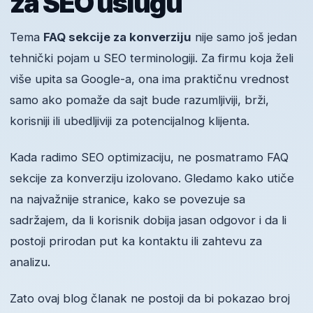
za SEO uslugu
Tema
FAQ sekcije za konverziju
nije samo još jedan
tehnički pojam u SEO terminologiji. Za firmu koja želi
više upita sa Google-a, ona ima praktičnu vrednost
samo ako pomaže da sajt bude razumljiviji, brži,
korisniji ili ubedljiviji za potencijalnog klijenta.
Kada radimo SEO optimizaciju, ne posmatramo FAQ
sekcije za konverziju izolovano. Gledamo kako utiče
na najvažnije stranice, kako se povezuje sa
sadržajem, da li korisnik dobija jasan odgovor i da li
postoji prirodan put ka kontaktu ili zahtevu za
analizu.
Zato ovaj blog članak ne postoji da bi pokazao broj