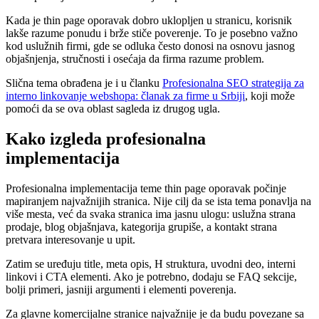
Kada je thin page oporavak dobro uklopljen u stranicu, korisnik
lakše razume ponudu i brže stiče poverenje. To je posebno važno
kod uslužnih firmi, gde se odluka često donosi na osnovu jasnog
objašnjenja, stručnosti i osećaja da firma razume problem.
Slična tema obrađena je i u članku
Profesionalna SEO strategija za
interno linkovanje webshopa: članak za firme u Srbiji
, koji može
pomoći da se ova oblast sagleda iz drugog ugla.
Kako izgleda profesionalna
implementacija
Profesionalna implementacija teme thin page oporavak počinje
mapiranjem najvažnijih stranica. Nije cilj da se ista tema ponavlja na
više mesta, već da svaka stranica ima jasnu ulogu: uslužna strana
prodaje, blog objašnjava, kategorija grupiše, a kontakt strana
pretvara interesovanje u upit.
Zatim se uređuju title, meta opis, H struktura, uvodni deo, interni
linkovi i CTA elementi. Ako je potrebno, dodaju se FAQ sekcije,
bolji primeri, jasniji argumenti i elementi poverenja.
Za glavne komercijalne stranice najvažnije je da budu povezane sa