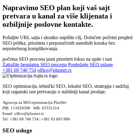
Napravimo SEO plan koji vaš sajt
pretvara u kanal za
više klijenata i
ozbiljnije poslovne kontakte.
Pošaljite URL sajta i ukratko napišite cilj. Dobićete početni pregled
SEO prilika, prioriteta i preporučenih narednih koraka bez
nepotrebnog komplikovanja.
početna SEO procena
jasni prioriteti
fokus na upite i rast
Zatražite besplatnu SEO procenu
Pogledajte SEO usluge
+381 69 740 754
office@plusnet.rs
SEO optimizacija, tehnički SEO, lokalni SEO, strategija i sadržaj
koji organski rast pretvaraju u stabilniji kanal prodaje.
Agencija za SEO optimizaciju PlusNet
PIB: 111629398 · MB: 65551314
Email: office@plusnet.rs
Tel: +381 69 740 754 | +381 63 695 999
SEO usluge