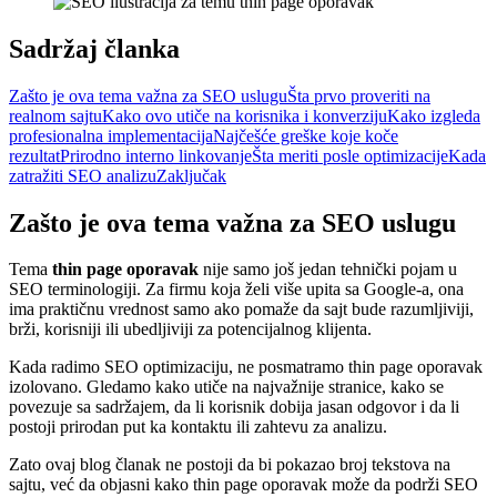
Sadržaj članka
Zašto je ova tema važna za SEO uslugu
Šta prvo proveriti na
realnom sajtu
Kako ovo utiče na korisnika i konverziju
Kako izgleda
profesionalna implementacija
Najčešće greške koje koče
rezultat
Prirodno interno linkovanje
Šta meriti posle optimizacije
Kada
zatražiti SEO analizu
Zaključak
Zašto je ova tema važna za SEO uslugu
Tema
thin page oporavak
nije samo još jedan tehnički pojam u
SEO terminologiji. Za firmu koja želi više upita sa Google-a, ona
ima praktičnu vrednost samo ako pomaže da sajt bude razumljiviji,
brži, korisniji ili ubedljiviji za potencijalnog klijenta.
Kada radimo SEO optimizaciju, ne posmatramo thin page oporavak
izolovano. Gledamo kako utiče na najvažnije stranice, kako se
povezuje sa sadržajem, da li korisnik dobija jasan odgovor i da li
postoji prirodan put ka kontaktu ili zahtevu za analizu.
Zato ovaj blog članak ne postoji da bi pokazao broj tekstova na
sajtu, već da objasni kako thin page oporavak može da podrži SEO