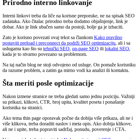
Prirodno interno linkovanje
Interni linkovi treba da liče na korisne preporuke, ne na spisak SEO
zadataka. Ako čitalac prirodno treba dodatno objašnjenje, link je
dobar. Ako je link ubačen samo da postoji, bolje ga je izbaciti.
Zato je korisno povezati ovaj tekst sa člankom
Kako pravilno
postaviti preload i preconnect da podrži SEO optimizaciju
, ali i sa
uslugama kao što su
tehnički SEO
,
on-page SEO
ili
lokalni SEO
,
kada je to stvarno povezano sa problemom.
Na taj način blog ne stoji odvojeno od usluge. On pomaže korisniku
da razume problem, a zatim ga mirno vodi ka analizi ili kontaktu.
Šta meriti posle optimizacije
Nakon izmene stranice ne treba gledati samo jednu poziciju. Važniji
su prikazi, klikovi, CTR, broj upita, kvalitet poseta i ponašanje
korisnika na stranici.
Ako tema thin page oporavak počne da dobija više prikaza, ali ne i
više klikova, treba doraditi naslov i meta opis. Ako dobija klikove,
ali ne i upite, treba popraviti sadržaj, ponudu, poverenje i CTA.