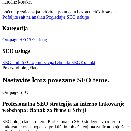
naredne korake.
početni pregled sajta
prioriteti po uticaju
bez generičkih saveta
Pošaljite sajt na analizu
Pogledajte SEO usluge
Kategorija
On-page SEO
SEO blog
SEO usluge
SEO audit
SEO optimizacija
Tehnički SEO
Kontakt
Povezani blog članci
Nastavite kroz povezane SEO teme.
On-page SEO
Profesionalna SEO strategija za interno linkovanje
webshopa: članak za firme u Srbiji
SEO blog članak o temi Profesionalna SEO strategija za interno
linkovanje webshopa, sa praktičnim objašnjenjima za firme koje žele