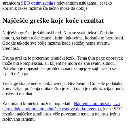
stranicom
SEO optimizacija
i relevantnim uslugama, jer tako
korisnik lakše razume šta tačno može da dobije.
Najčešće greške koje koče rezultat
Najčešća greška je šablonski rad. Ako se svaki tekst piše istim
tonom, sa istim rečenicama i istim linkovima, korisnik to brzo oseti.
Google takođe sve bolje razume kada sadržaj nema stvarnu
vrednost.
Druga greška je preterano tehnički jezik. Tema thin page oporavak
može biti kompleksna, ali klijent ne mora da zna svaku sitnicu.
Potrebno je objasniti šta problem znači za njegov sajt i zašto se
isplati rešiti ga.
Treća greška je nedostatak merenja. Bez Search Console podataka,
konverzija i praćenja upita teško je znati da li je optimizacija donela
poslovni rezultat.
Za dodatni kontekst možete pogledati i
Napredna optimizacija za
permalink struktura: od tehničke osnove do konverzija
, jer se SEO
rezultat najčešće gradi kroz više povezanih tema, a ne kroz jednu
izolovanu izmenu.