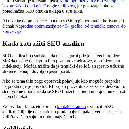
U tom smislu je koristan i tekst
Kako optimizovati SEO za popuste
bez grešaka koje koče Google vidljivost
, jer pokazuje kako se
pojedinačna SEO odluka uklapa u širu sliku.
Ako želite da povežete ovu temu sa širim planom rada, koristan je i
članak
Napredna optimizacija za 404 greške: od tehničke osnove do
konverzija
.
Kada zatražiti SEO analizu
SEO analiza ima smisla kada niste sigurni gde je najveći problem.
Možda mislite da je potrebno pisati nove tekstove, a problem je u
indeksaciji. Možda mislite da je tehnički deo loš, a zapravo uslužne
stranice nemaju dovoljno jasnu poruku.
Ako se tema thin page oporavak pojavljuje kao moguća prepreka,
najpraktičnije je poslati URL sajta i proveriti šta se zaista dešava. To
štedi vreme i pomaže da se SEO budžet usmeri tamo gde može imati
najveći efekat.
Za prvi korak možete koristiti
kontakt stranicu
i zatražiti SEO
analizu. Cilj nije da se odmah proda najveći paket, već da se jasno
vidi šta vašem sajtu trenutno najviše treba.