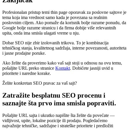
Zaključak
Profesionalan pristup temi thin page oporavak za poslovne sajtove je
tema koja ima vrednost samo kada je povezana sa realnim
poslovnim ciljem. Ako pomaže da korisnik bolje razume ponudu, da
Google bolje razume stranicu i da firma dobije više relevantnih
upita, onda ima smisla ulagati vreme u nju.
Dobar SEO nije zbir izolovanih trikova. To je kombinacija
tehničkog stanja, kvalitetnog sadržaja, interne povezanosti, autoriteta
i jasne prodajne poruke.
Ako želite da proverimo kako vaš sajt stoji u odnosu na ovu temu,
pošaljite URL preko stranice
Kontakt
. Dobićete jasniji uvid u
prioritete i naredne korake.
Želite konkretan SEO pravac za vaš sajt?
Zatražite besplatnu SEO procenu i
saznajte šta prvo ima smisla popraviti.
Pošaljite URL sajta i ukratko napišite šta želite da povećate —
vidljivost, upite, lokalne pozicije ili prodaju. Pogledaćemo
najvažnije tehničke, sadržajne i strateške prioritete i predložiti