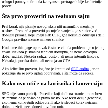
uslugu i pomogne firmi da iz organske pretrage dobije kvalitetnije
posete.
Šta prvo proveriti na realnom sajtu
Prvi korak nije pisanje novog teksta niti nasumično menjanje
naslova. Prvo treba proveriti postojeće stanje: koje stranice već
dobijaju prikaze, koje imaju slab CTR, gde korisnici odustaju i da li
Google pravilno razume nameru stranice.
Kod teme thin page oporavak često se vidi da problem nije u jednoj
stvari. Nekada je stranica tehnički dostupna, ali nema dovoljno
dobar sadržaj. Nekada sadržaj postoji, ali nema internih linkova.
Nekada je poruka dobra, ali nema jasan CTA.
Ako želite širu proveru, logično je krenuti od
SEO audita
, jer on
pokazuje šta se prvo isplati popravljati, a šta može da sačeka.
Kako ovo utiče na korisnika i konverziju
SEO nije samo pozicija. Posetilac koji dođe na stranicu mora brzo
da razume da je došao na pravo mesto. Ako tekst deluje generički,
ako nema konkretnih odgovora ili ako je sledeći korak nejasan,
dobra pozicija neće doneti dovoljno upita.