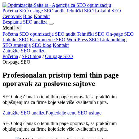
Početna
SEO usluge
SEO audit
Tehnički SEO
Lokalni SEO
Cenovnik
Blog
Kontakt
Besplatna SEO analiza
Meni
×
Početna
SEO optimizacija
SEO audit
Tehnički SEO
On-page SEO
Lokalni SEO
E-commerce SEO
WordPress SEO
Link building
SEO strategija
SEO blog
Kontakt
Zatražite SEO analizu
Početna
/
SEO blog
/
On-page SEO
On-page SEO
Profesionalan pristup temi thin page
oporavak za poslovne sajtove
SEO blog članak o temi thin page oporavak, sa praktičnim
objašnjenjima za firme koje žele više kvalitetnih upita.
Zatražite SEO analizu
Pogledajte cenu SEO usluge
SEO blog članak o temi thin page oporavak, sa praktičnim
objašnjenjima za firme koje žele više kvalitetnih upita.