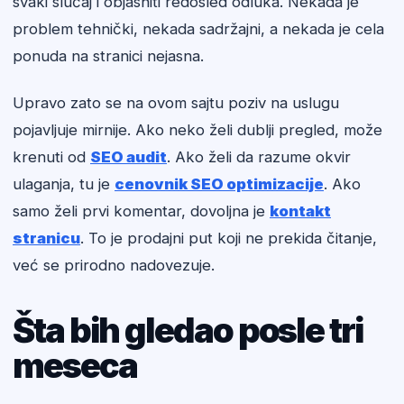
svaki slučaj i objasniti redosled odluka. Nekada je
problem tehnički, nekada sadržajni, a nekada je cela
ponuda na stranici nejasna.
Upravo zato se na ovom sajtu poziv na uslugu
pojavljuje mirnije. Ako neko želi dublji pregled, može
krenuti od
SEO audit
. Ako želi da razume okvir
ulaganja, tu je
cenovnik SEO optimizacije
. Ako
samo želi prvi komentar, dovoljna je
kontakt
stranicu
. To je prodajni put koji ne prekida čitanje,
već se prirodno nadovezuje.
Šta bih gledao posle tri
meseca