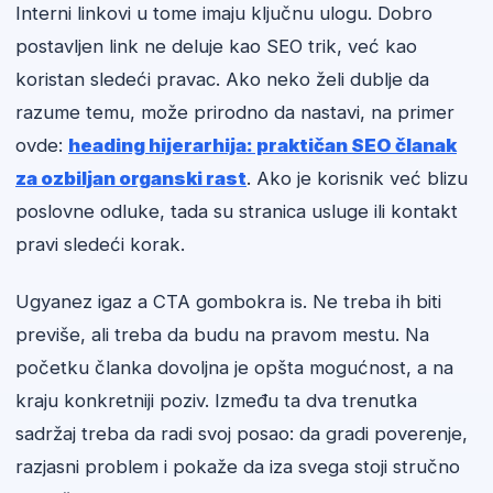
Interni linkovi u tome imaju ključnu ulogu. Dobro
postavljen link ne deluje kao SEO trik, već kao
koristan sledeći pravac. Ako neko želi dublje da
razume temu, može prirodno da nastavi, na primer
ovde:
heading hijerarhija: praktičan SEO članak
za ozbiljan organski rast
. Ako je korisnik već blizu
poslovne odluke, tada su stranica usluge ili kontakt
pravi sledeći korak.
Ugyanez igaz a CTA gombokra is. Ne treba ih biti
previše, ali treba da budu na pravom mestu. Na
početku članka dovoljna je opšta mogućnost, a na
kraju konkretniji poziv. Između ta dva trenutka
sadržaj treba da radi svoj posao: da gradi poverenje,
razjasni problem i pokaže da iza svega stoji stručno