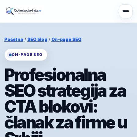
Početna
/
SEO blog
/
On-page SEO
ON-PAGE SEO
Profesionalna
SEO strategija za
CTA blokovi:
članak za firme u