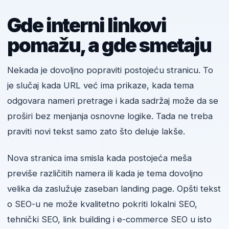
Gde interni linkovi
pomažu, a gde smetaju
Nekada je dovoljno popraviti postojeću stranicu. To
je slučaj kada URL već ima prikaze, kada tema
odgovara nameri pretrage i kada sadržaj može da se
proširi bez menjanja osnovne logike. Tada ne treba
praviti novi tekst samo zato što deluje lakše.
Nova stranica ima smisla kada postojeća meša
previše različitih namera ili kada je tema dovoljno
velika da zaslužuje zaseban landing page. Opšti tekst
o SEO-u ne može kvalitetno pokriti lokalni SEO,
tehnički SEO, link building i e-commerce SEO u isto