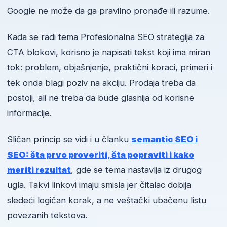
Google ne može da ga pravilno pronađe ili razume.
Kada se radi tema Profesionalna SEO strategija za
CTA blokovi, korisno je napisati tekst koji ima miran
tok: problem, objašnjenje, praktični koraci, primeri i
tek onda blagi poziv na akciju. Prodaja treba da
postoji, ali ne treba da bude glasnija od korisne
informacije.
Sličan princip se vidi i u članku
semantic SEO i
SEO: šta prvo proveriti, šta popraviti i kako
meriti rezultat
, gde se tema nastavlja iz drugog
ugla. Takvi linkovi imaju smisla jer čitalac dobija
sledeći logičan korak, a ne veštački ubačenu listu
povezanih tekstova.