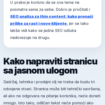
U praksi je korisno da se ova tema ne
posmatra sama za sebe. Dobro je pročitati i
SEO analiza za thin content: kako pronaći
prilike za rast i nove klijente
, jer se tako
lakše vidi kako se jedna SEO odluka
nadovezuje na drugu.
Kako napraviti stranicu
sa jasnom ulogom
Sadržaj, tehnika i prodajni cilj ne treba da budu tri
odvojene stvari. Stranica može biti tehnički savršena,
ali ako ne odgovara na pitanje korisnika, neće doneti
mnogo. Isto tako, odličan tekst neće pomoći ako