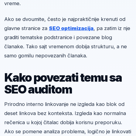
vreme.
Ako se dvoumite, često je najpraktičnije krenuti od
glavne stranice za
SEO optimizacija
, pa zatim iz nje
graditi tematske podstranice i povezane blog
članake. Tako sajt vremenom dobija strukturu, a ne
samo gomilu nepovezanih članaka.
Kako povezati temu sa
SEO auditom
Prirodno interno linkovanje ne izgleda kao blok od
deset linkova bez konteksta. Izgleda kao normalna
rečenica u kojoj čitalac dobija korisnu preporuku.
Ako se pomene analiza problema, logično je linkovati