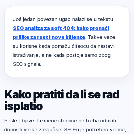
Još jedan povezan ugao nalazi se u tekstu
SEO analiza za soft 404: kako pronaći
prilike za rast i nove klijente
. Takve veze
su korisne kada pomažu čitaocu da nastavi
istraživanje, a ne kada postoje samo zbog
SEO signala.
Kako pratiti da li se rad
isplatio
Posle objave ili izmene stranice ne treba odmah
donositi velike zaključke. SEO-u je potrebno vreme,