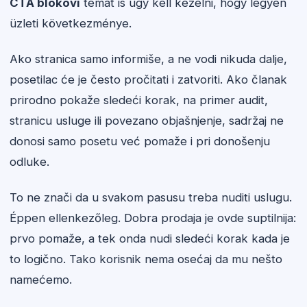
CTA blokovi
témát is úgy kell kezelni, hogy legyen
üzleti következménye.
Ako stranica samo informiše, a ne vodi nikuda dalje,
posetilac će je često pročitati i zatvoriti. Ako članak
prirodno pokaže sledeći korak, na primer audit,
stranicu usluge ili povezano objašnjenje, sadržaj ne
donosi samo posetu već pomaže i pri donošenju
odluke.
To ne znači da u svakom pasusu treba nuditi uslugu.
Éppen ellenkezőleg. Dobra prodaja je ovde suptilnija:
prvo pomaže, a tek onda nudi sledeći korak kada je
to logično. Tako korisnik nema osećaj da mu nešto
namećemo.