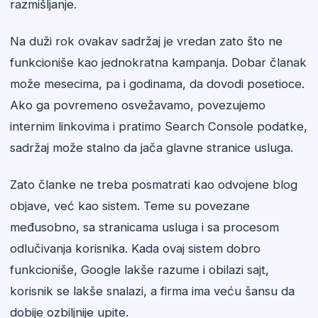
razmišljanje.
Na duži rok ovakav sadržaj je vredan zato što ne
funkcioniše kao jednokratna kampanja. Dobar članak
može mesecima, pa i godinama, da dovodi posetioce.
Ako ga povremeno osvežavamo, povezujemo
internim linkovima i pratimo Search Console podatke,
sadržaj može stalno da jača glavne stranice usluga.
Zato članke ne treba posmatrati kao odvojene blog
objave, već kao sistem. Teme su povezane
međusobno, sa stranicama usluga i sa procesom
odlučivanja korisnika. Kada ovaj sistem dobro
funkcioniše, Google lakše razume i obilazi sajt,
korisnik se lakše snalazi, a firma ima veću šansu da
dobije ozbiljnije upite.