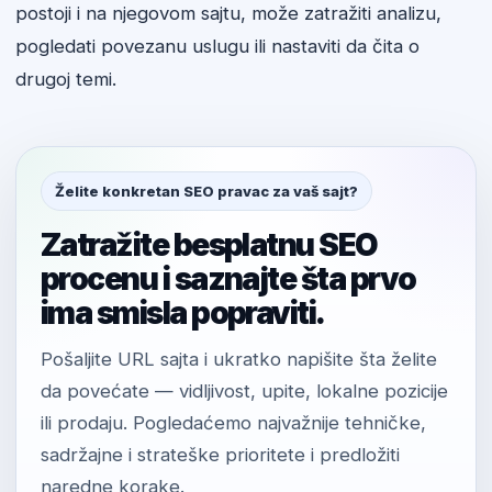
postoji i na njegovom sajtu, može zatražiti analizu,
pogledati povezanu uslugu ili nastaviti da čita o
drugoj temi.
Želite konkretan SEO pravac za vaš sajt?
Zatražite besplatnu SEO
procenu i saznajte šta prvo
ima smisla popraviti.
Pošaljite URL sajta i ukratko napišite šta želite
da povećate — vidljivost, upite, lokalne pozicije
ili prodaju. Pogledaćemo najvažnije tehničke,
sadržajne i strateške prioritete i predložiti
naredne korake.