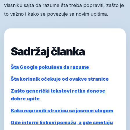
vlasniku sajta da razume šta treba popraviti, zašto je
to važno i kako se povezuje sa novim upitima.
Sadržaj članka
Šta Google pokušava da razume
Šta korisnik očekuje od ovakve stranice
Zašto generički tekstovi retko donose
dobre upite
Kako napraviti stranicu sa jasnom ulogom
Gde interni linkovi pomažu, a gde smetaju