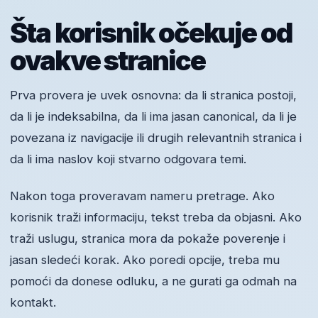
Šta korisnik očekuje od
ovakve stranice
Prva provera je uvek osnovna: da li stranica postoji,
da li je indeksabilna, da li ima jasan canonical, da li je
povezana iz navigacije ili drugih relevantnih stranica i
da li ima naslov koji stvarno odgovara temi.
Nakon toga proveravam nameru pretrage. Ako
korisnik traži informaciju, tekst treba da objasni. Ako
traži uslugu, stranica mora da pokaže poverenje i
jasan sledeći korak. Ako poredi opcije, treba mu
pomoći da donese odluku, a ne gurati ga odmah na
kontakt.