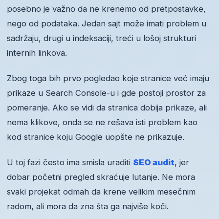
posebno je važno da ne krenemo od pretpostavke,
nego od podataka. Jedan sajt može imati problem u
sadržaju, drugi u indeksaciji, treći u lošoj strukturi
internih linkova.
Zbog toga bih prvo pogledao koje stranice već imaju
prikaze u Search Console-u i gde postoji prostor za
pomeranje. Ako se vidi da stranica dobija prikaze, ali
nema klikove, onda se ne rešava isti problem kao
kod stranice koju Google uopšte ne prikazuje.
U toj fazi često ima smisla uraditi
SEO audit
, jer
dobar početni pregled skraćuje lutanje. Ne mora
svaki projekat odmah da krene velikim mesečnim
radom, ali mora da zna šta ga najviše koči.