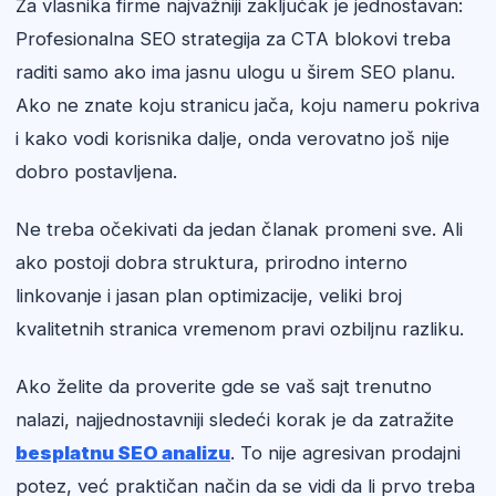
Za vlasnika firme najvažniji zaključak je jednostavan:
Profesionalna SEO strategija za CTA blokovi treba
raditi samo ako ima jasnu ulogu u širem SEO planu.
Ako ne znate koju stranicu jača, koju nameru pokriva
i kako vodi korisnika dalje, onda verovatno još nije
dobro postavljena.
Ne treba očekivati da jedan članak promeni sve. Ali
ako postoji dobra struktura, prirodno interno
linkovanje i jasan plan optimizacije, veliki broj
kvalitetnih stranica vremenom pravi ozbiljnu razliku.
Ako želite da proverite gde se vaš sajt trenutno
nalazi, najjednostavniji sledeći korak je da zatražite
besplatnu SEO analizu
. To nije agresivan prodajni
potez, već praktičan način da se vidi da li prvo treba