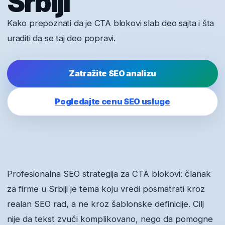
Srbiji
Kako prepoznati da je CTA blokovi slab deo sajta i šta
uraditi da se taj deo popravi.
Zatražite SEO analizu
Pogledajte cenu SEO usluge
Profesionalna SEO strategija za CTA blokovi: članak
za firme u Srbiji je tema koju vredi posmatrati kroz
realan SEO rad, a ne kroz šablonske definicije. Cilj
nije da tekst zvuči komplikovano, nego da pomogne