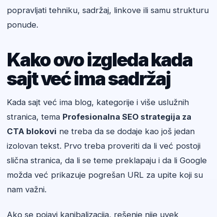
popravljati tehniku, sadržaj, linkove ili samu strukturu
ponude.
Kako ovo izgleda kada
sajt već ima sadržaj
Kada sajt već ima blog, kategorije i više uslužnih
stranica, tema
Profesionalna SEO strategija za
CTA blokovi
ne treba da se dodaje kao još jedan
izolovan tekst. Prvo treba proveriti da li već postoji
slična stranica, da li se teme preklapaju i da li Google
možda već prikazuje pogrešan URL za upite koji su
nam važni.
Ako se pojavi kanibalizacija, rešenje nije uvek