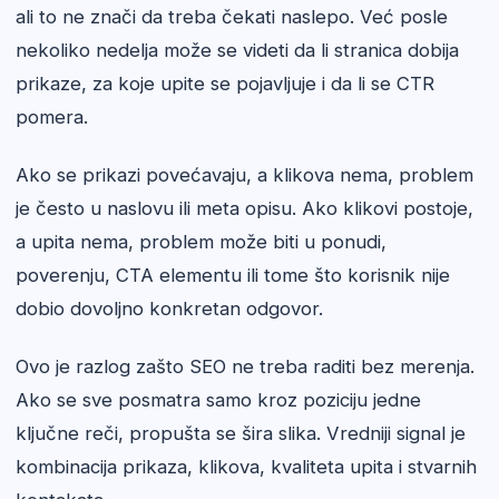
ali to ne znači da treba čekati naslepo. Već posle
nekoliko nedelja može se videti da li stranica dobija
prikaze, za koje upite se pojavljuje i da li se CTR
pomera.
Ako se prikazi povećavaju, a klikova nema, problem
je često u naslovu ili meta opisu. Ako klikovi postoje,
a upita nema, problem može biti u ponudi,
poverenju, CTA elementu ili tome što korisnik nije
dobio dovoljno konkretan odgovor.
Ovo je razlog zašto SEO ne treba raditi bez merenja.
Ako se sve posmatra samo kroz poziciju jedne
ključne reči, propušta se šira slika. Vredniji signal je
kombinacija prikaza, klikova, kvaliteta upita i stvarnih