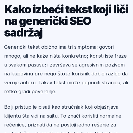
Kako izbeći tekst koji liči
na generički SEO
sadržaj
Generički tekst obično ima tri simptoma: govori
mnogo, ali ne kaže ništa konkretno; koristi iste fraze
u svakom pasusu; i završava se agresivnim pozivom
na kupovinu pre nego što je korisnik dobio razlog da
veruje autoru. Takav tekst može popuniti stranicu, ali
retko gradi poverenje.
Bolji pristup je pisati kao stručnjak koji objašnjava
klijentu šta vidi na sajtu. To znači koristiti normalne
rečenice, priznati da ne postoji jedno rešenje za