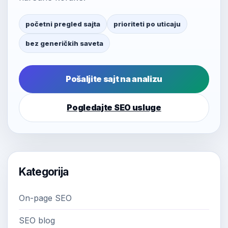
početni pregled sajta
prioriteti po uticaju
bez generičkih saveta
Pošaljite sajt na analizu
Pogledajte SEO usluge
Kategorija
On-page SEO
SEO blog