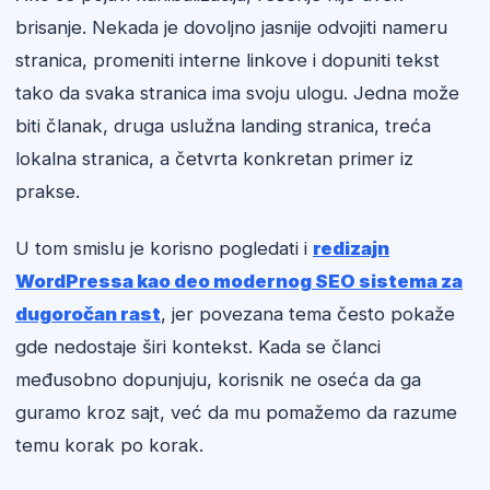
brisanje. Nekada je dovoljno jasnije odvojiti nameru
stranica, promeniti interne linkove i dopuniti tekst
tako da svaka stranica ima svoju ulogu. Jedna može
biti članak, druga uslužna landing stranica, treća
lokalna stranica, a četvrta konkretan primer iz
prakse.
U tom smislu je korisno pogledati i
redizajn
WordPressa kao deo modernog SEO sistema za
dugoročan rast
, jer povezana tema često pokaže
gde nedostaje širi kontekst. Kada se članci
međusobno dopunjuju, korisnik ne oseća da ga
guramo kroz sajt, već da mu pomažemo da razume
temu korak po korak.