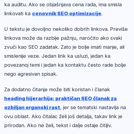
ka auditu. Ako se objašnjava cena rada, ima smisla
linkovati ka
cenovnik SEO optimizacije
.
U tekstu je dovoljno nekoliko dobrih linkova. Previše
linkova može da razbije pažnju, naročito ako svaki
zvuči kao SEO zadatak. Zato je bolje imati manje, ali
smislenije veze. Jedan link ka usluzi, jedan ka
povezanoj temi i jedan ka kontaktu često rade bolje
nego agresivan spisak.
Za dodatno čitanje može biti koristan i članak
heading hijerarhija: praktičan SEO članak za
ozbiljan organski rast
, jer se tematski nastavlja na
ovu oblast. Ako čitalac želi još detalja, takav link je
prirodan. Ako ne želi, tekst i dalje ostaje čitljiv.