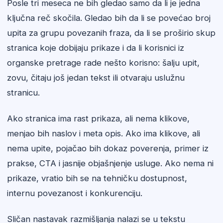
Posle tri meseca ne bih gledao samo da li je jedna
ključna reč skočila. Gledao bih da li se povećao broj
upita za grupu povezanih fraza, da li se proširio skup
stranica koje dobijaju prikaze i da li korisnici iz
organske pretrage rade nešto korisno: šalju upit,
zovu, čitaju još jedan tekst ili otvaraju uslužnu
stranicu.
Ako stranica ima rast prikaza, ali nema klikove,
menjao bih naslov i meta opis. Ako ima klikove, ali
nema upite, pojačao bih dokaz poverenja, primer iz
prakse, CTA i jasnije objašnjenje usluge. Ako nema ni
prikaze, vratio bih se na tehničku dostupnost,
internu povezanost i konkurenciju.
Sličan nastavak razmišljanja nalazi se u tekstu