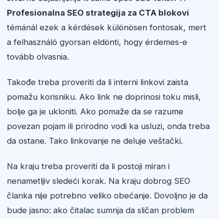
Profesionalna SEO strategija za CTA blokovi
témánál ezek a kérdések különösen fontosak, mert
a felhasználó gyorsan eldönti, hogy érdemes-e
tovább olvasnia.
Takođe treba proveriti da li interni linkovi zaista
pomažu korisniku. Ako link ne doprinosi toku misli,
bolje ga je ukloniti. Ako pomaže da se razume
povezan pojam ili prirodno vodi ka usluzi, onda treba
da ostane. Tako linkovanje ne deluje veštački.
Na kraju treba proveriti da li postoji miran i
nenametljiv sledeći korak. Na kraju dobrog SEO
članka nije potrebno veliko obećanje. Dovoljno je da
bude jasno: ako čitalac sumnja da sličan problem