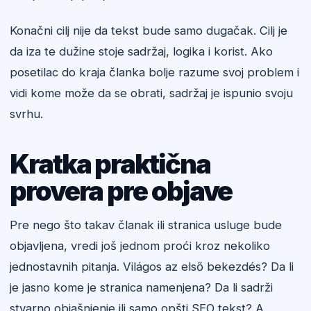
Konačni cilj nije da tekst bude samo dugačak. Cilj je
da iza te dužine stoje sadržaj, logika i korist. Ako
posetilac do kraja članka bolje razume svoj problem i
vidi kome može da se obrati, sadržaj je ispunio svoju
svrhu.
Kratka praktična
provera pre objave
Pre nego što takav članak ili stranica usluge bude
objavljena, vredi još jednom proći kroz nekoliko
jednostavnih pitanja. Világos az első bekezdés? Da li
je jasno kome je stranica namenjena? Da li sadrži
stvarno objašnjenje ili samo opšti SEO tekst? A