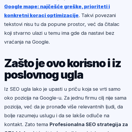
Google mape: najčešće greške, prioriteti i
konkretni koraci optimizacije
. Takvi povezani
tekstovi nisu tu da popune prostor, već da čitalac
koji stvarno ulazi u temu ima gde da nastavi bez
vraćanja na Google.
Zašto je ovo korisno i iz
poslovnog ugla
Iz SEO ugla lako je upasti u priču koja se vrti samo
oko pozicija na Google-u. Za jednu firmu cilj nije sama
pozicija, već da je pronađe više relevantnih ljudi, da
bolje razumeju uslugu i da se lakše odluče na
kontakt. Zato tema
Profesionalna SEO strategija za