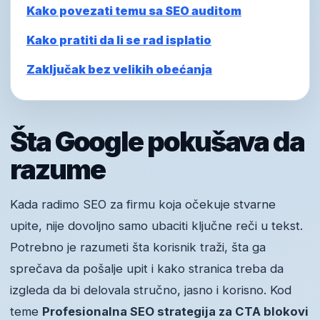
Kako povezati temu sa SEO auditom
Kako pratiti da li se rad isplatio
Zaključak bez velikih obećanja
Šta Google pokušava da
razume
Kada radimo SEO za firmu koja očekuje stvarne
upite, nije dovoljno samo ubaciti ključne reči u tekst.
Potrebno je razumeti šta korisnik traži, šta ga
sprečava da pošalje upit i kako stranica treba da
izgleda da bi delovala stručno, jasno i korisno. Kod
teme
Profesionalna SEO strategija za CTA blokovi