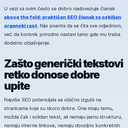
U vezi sa ovim često se dobro nadovezuje članak
above the fold: praktičan SEO članak za ozbiljan
organski rast
. Nije poenta da se čita sve odjednom,
već da korisnik prirodno nastavi tamo gde mu treba
dodatno objašnjenje.
Zašto generički tekstovi
retko donose dobre
upite
Najviše SEO potencijala se obično izgubi na
stranicama koje su skoro dobre. One imaju temu,
možda čak i solidan tekst, ali nemaju jasnu strukturu,
nemaju interne linkove, nemaju dovoljno konkretnih