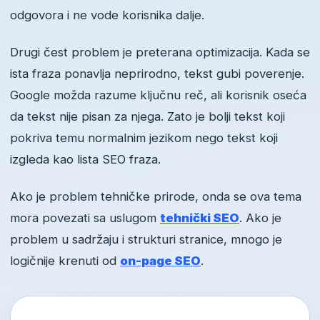
odgovora i ne vode korisnika dalje.
Drugi čest problem je preterana optimizacija. Kada se
ista fraza ponavlja neprirodno, tekst gubi poverenje.
Google možda razume ključnu reč, ali korisnik oseća
da tekst nije pisan za njega. Zato je bolji tekst koji
pokriva temu normalnim jezikom nego tekst koji
izgleda kao lista SEO fraza.
Ako je problem tehničke prirode, onda se ova tema
mora povezati sa uslugom
tehnički SEO
. Ako je
problem u sadržaju i strukturi stranice, mnogo je
logičnije krenuti od
on-page SEO
.