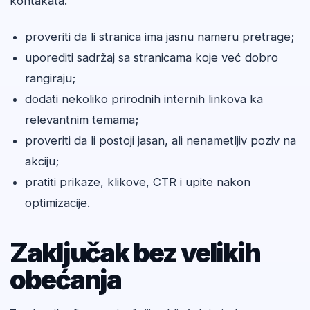
kontakata.
proveriti da li stranica ima jasnu nameru pretrage;
uporediti sadržaj sa stranicama koje već dobro
rangiraju;
dodati nekoliko prirodnih internih linkova ka
relevantnim temama;
proveriti da li postoji jasan, ali nenametljiv poziv na
akciju;
pratiti prikaze, klikove, CTR i upite nakon
optimizacije.
Zaključak bez velikih
obećanja