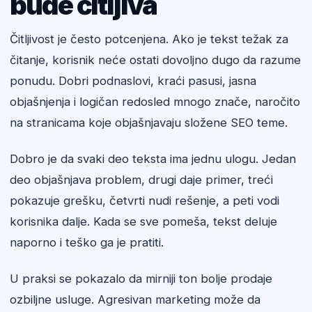
bude čitljiva
Čitljivost je često potcenjena. Ako je tekst težak za
čitanje, korisnik neće ostati dovoljno dugo da razume
ponudu. Dobri podnaslovi, kraći pasusi, jasna
objašnjenja i logičan redosled mnogo znače, naročito
na stranicama koje objašnjavaju složene SEO teme.
Dobro je da svaki deo teksta ima jednu ulogu. Jedan
deo objašnjava problem, drugi daje primer, treći
pokazuje grešku, četvrti nudi rešenje, a peti vodi
korisnika dalje. Kada se sve pomeša, tekst deluje
naporno i teško ga je pratiti.
U praksi se pokazalo da mirniji ton bolje prodaje
ozbiljne usluge. Agresivan marketing može da