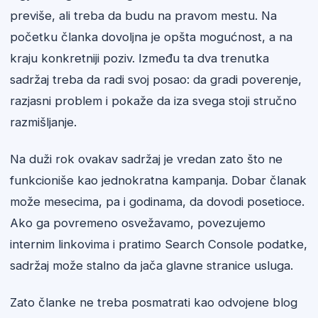
previše, ali treba da budu na pravom mestu. Na
početku članka dovoljna je opšta mogućnost, a na
kraju konkretniji poziv. Između ta dva trenutka
sadržaj treba da radi svoj posao: da gradi poverenje,
razjasni problem i pokaže da iza svega stoji stručno
razmišljanje.
Na duži rok ovakav sadržaj je vredan zato što ne
funkcioniše kao jednokratna kampanja. Dobar članak
može mesecima, pa i godinama, da dovodi posetioce.
Ako ga povremeno osvežavamo, povezujemo
internim linkovima i pratimo Search Console podatke,
sadržaj može stalno da jača glavne stranice usluga.
Zato članke ne treba posmatrati kao odvojene blog