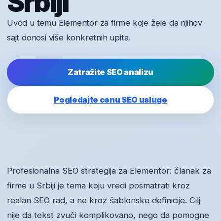
Srbiji
Uvod u temu Elementor za firme koje žele da njihov
sajt donosi više konkretnih upita.
Zatražite SEO analizu
Pogledajte cenu SEO usluge
Profesionalna SEO strategija za Elementor: članak za
firme u Srbiji je tema koju vredi posmatrati kroz
realan SEO rad, a ne kroz šablonske definicije. Cilj
nije da tekst zvuči komplikovano, nego da pomogne