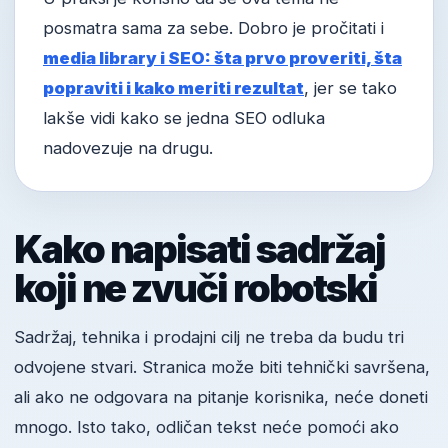
posmatra sama za sebe. Dobro je pročitati i
media library i SEO: šta prvo proveriti, šta
popraviti i kako meriti rezultat
, jer se tako
lakše vidi kako se jedna SEO odluka
nadovezuje na drugu.
Kako napisati sadržaj
koji ne zvuči robotski
Sadržaj, tehnika i prodajni cilj ne treba da budu tri
odvojene stvari. Stranica može biti tehnički savršena,
ali ako ne odgovara na pitanje korisnika, neće doneti
mnogo. Isto tako, odličan tekst neće pomoći ako