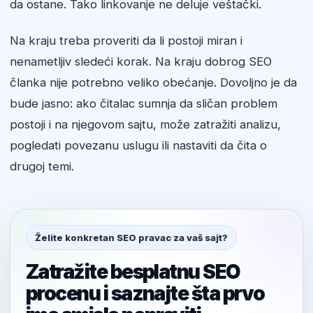
da ostane. Tako linkovanje ne deluje veštački.
Na kraju treba proveriti da li postoji miran i
nenametljiv sledeći korak. Na kraju dobrog SEO
članka nije potrebno veliko obećanje. Dovoljno je da
bude jasno: ako čitalac sumnja da sličan problem
postoji i na njegovom sajtu, može zatražiti analizu,
pogledati povezanu uslugu ili nastaviti da čita o
drugoj temi.
Želite konkretan SEO pravac za vaš sajt?
Zatražite besplatnu SEO
procenu i saznajte šta prvo