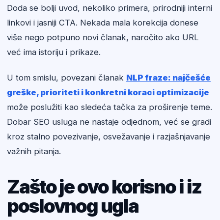
Doda se bolji uvod, nekoliko primera, prirodniji interni
linkovi i jasniji CTA. Nekada mala korekcija donese
više nego potpuno novi članak, naročito ako URL
već ima istoriju i prikaze.
U tom smislu, povezani članak
NLP fraze: najčešće
greške, prioriteti i konkretni koraci optimizacije
može poslužiti kao sledeća tačka za proširenje teme.
Dobar SEO usluga ne nastaje odjednom, već se gradi
kroz stalno povezivanje, osvežavanje i razjašnjavanje
važnih pitanja.
Zašto je ovo korisno i iz
poslovnog ugla