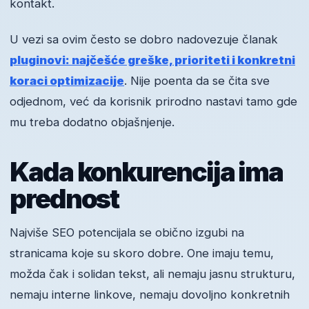
kontakt.
U vezi sa ovim često se dobro nadovezuje članak
pluginovi: najčešće greške, prioriteti i konkretni
koraci optimizacije
. Nije poenta da se čita sve
odjednom, već da korisnik prirodno nastavi tamo gde
mu treba dodatno objašnjenje.
Kada konkurencija ima
prednost
Najviše SEO potencijala se obično izgubi na
stranicama koje su skoro dobre. One imaju temu,
možda čak i solidan tekst, ali nemaju jasnu strukturu,
nemaju interne linkove, nemaju dovoljno konkretnih