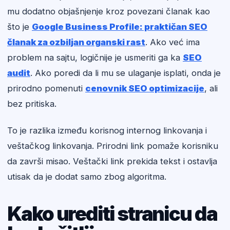
mu dodatno objašnjenje kroz povezani članak kao
što je
Google Business Profile: praktičan SEO
članak za ozbiljan organski rast
. Ako već ima
problem na sajtu, logičnije je usmeriti ga ka
SEO
audit
. Ako poredi da li mu se ulaganje isplati, onda je
prirodno pomenuti
cenovnik SEO optimizacije
, ali
bez pritiska.
To je razlika između korisnog internog linkovanja i
veštačkog linkovanja. Prirodni link pomaže korisniku
da završi misao. Veštački link prekida tekst i ostavlja
utisak da je dodat samo zbog algoritma.
Kako urediti stranicu da