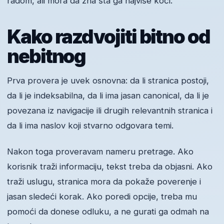
radom, ali mora da zna šta ga najviše koči.
Kako razdvojiti bitno od
nebitnog
Prva provera je uvek osnovna: da li stranica postoji,
da li je indeksabilna, da li ima jasan canonical, da li je
povezana iz navigacije ili drugih relevantnih stranica i
da li ima naslov koji stvarno odgovara temi.
Nakon toga proveravam nameru pretrage. Ako
korisnik traži informaciju, tekst treba da objasni. Ako
traži uslugu, stranica mora da pokaže poverenje i
jasan sledeći korak. Ako poredi opcije, treba mu
pomoći da donese odluku, a ne gurati ga odmah na