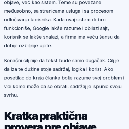
objave, već kao sistem. Teme su povezane
međusobno, sa stranicama usluga i sa procesom
odlučivanja korisnika. Kada ovaj sistem dobro
funkcioniše, Google lakše razume i obilazi sajt,
korisnik se lakše snalazi, a firma ima veću šansu da
dobije ozbiljnije upite.
Konačni cilj nije da tekst bude samo dugačak. Cilj je
da iza te dužine stoje sadržaj, logika i korist. Ako
posetilac do kraja članka bolje razume svoj problem i
vidi kome može da se obrati, sadržaj je ispunio svoju
svrhu.
Kratka praktična
provera pre objave