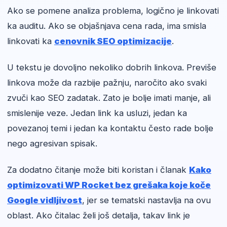
Ako se pomene analiza problema, logično je linkovati
ka auditu. Ako se objašnjava cena rada, ima smisla
linkovati ka
cenovnik SEO optimizacije
.
U tekstu je dovoljno nekoliko dobrih linkova. Previše
linkova može da razbije pažnju, naročito ako svaki
zvuči kao SEO zadatak. Zato je bolje imati manje, ali
smislenije veze. Jedan link ka usluzi, jedan ka
povezanoj temi i jedan ka kontaktu često rade bolje
nego agresivan spisak.
Za dodatno čitanje može biti koristan i članak
Kako
optimizovati WP Rocket bez grešaka koje koče
Google vidljivost
, jer se tematski nastavlja na ovu
oblast. Ako čitalac želi još detalja, takav link je