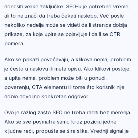
donositi velike zaključke. SEO-u je potrebno vreme,
ali to ne znači da treba čekati naslepo. Već posle
nekoliko nedelja može se videti da li stranica dobija
prikaze, za koje upite se pojavljuje i da li se CTR
pomera.
Ako se prikazi povećavaju, a klikova nema, problem
je često u naslovu ili meta opisu. Ako klikovi postoje,
a upita nema, problem može biti u ponudi,
poverenju, CTA elementu ili tome što korisnik nije
dobio dovoljno konkretan odgovor.
Ovo je razlog zašto SEO ne treba raditi bez merenja.
Ako se sve posmatra samo kroz poziciju jedne
ključne reči, propušta se šira slika. Vredniji signal je