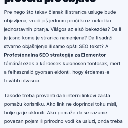
Pre nego što takav članak ili stranica usluge bude
objavljena, vredi još jednom proći kroz nekoliko
jednostavnih pitanja. Világos az első bekezdés? Da li
je jasno kome je stranica namenjena? Da li sadrži
stvarno objašnjenje ili samo opšti SEO tekst? A
Profesionalna SEO strategija za Elementor
témánál ezek a kérdések különösen fontosak, mert
a felhasználó gyorsan eldönti, hogy érdemes-e
tovább olvasnia.
Takođe treba proveriti da li interni linkovi zaista
pomažu korisniku. Ako link ne doprinosi toku misli,
bolje ga je ukloniti. Ako pomaže da se razume
povezan pojam ili prirodno vodi ka usluzi, onda treba