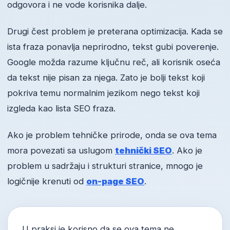
odgovora i ne vode korisnika dalje.
Drugi čest problem je preterana optimizacija. Kada se
ista fraza ponavlja neprirodno, tekst gubi poverenje.
Google možda razume ključnu reč, ali korisnik oseća
da tekst nije pisan za njega. Zato je bolji tekst koji
pokriva temu normalnim jezikom nego tekst koji
izgleda kao lista SEO fraza.
Ako je problem tehničke prirode, onda se ova tema
mora povezati sa uslugom
tehnički SEO
. Ako je
problem u sadržaju i strukturi stranice, mnogo je
logičnije krenuti od
on-page SEO
.
U praksi je korisno da se ova tema ne