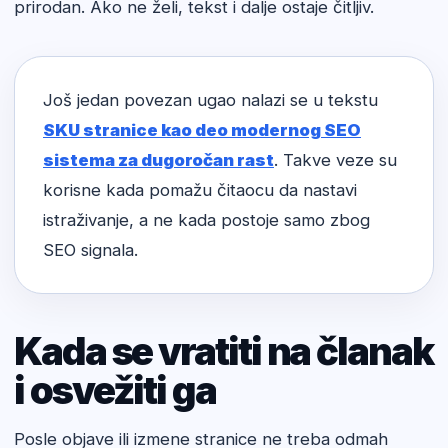
prirodan. Ako ne želi, tekst i dalje ostaje čitljiv.
Još jedan povezan ugao nalazi se u tekstu
SKU stranice kao deo modernog SEO
sistema za dugoročan rast
. Takve veze su
korisne kada pomažu čitaocu da nastavi
istraživanje, a ne kada postoje samo zbog
SEO signala.
Kada se vratiti na članak
i osvežiti ga
Posle objave ili izmene stranice ne treba odmah