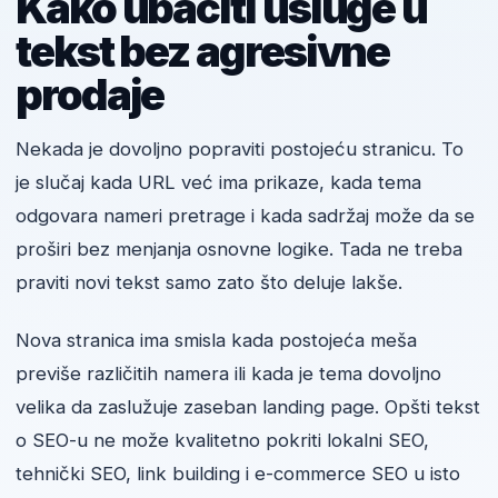
Kako ubaciti usluge u
tekst bez agresivne
prodaje
Nekada je dovoljno popraviti postojeću stranicu. To
je slučaj kada URL već ima prikaze, kada tema
odgovara nameri pretrage i kada sadržaj može da se
proširi bez menjanja osnovne logike. Tada ne treba
praviti novi tekst samo zato što deluje lakše.
Nova stranica ima smisla kada postojeća meša
previše različitih namera ili kada je tema dovoljno
velika da zaslužuje zaseban landing page. Opšti tekst
o SEO-u ne može kvalitetno pokriti lokalni SEO,
tehnički SEO, link building i e-commerce SEO u isto