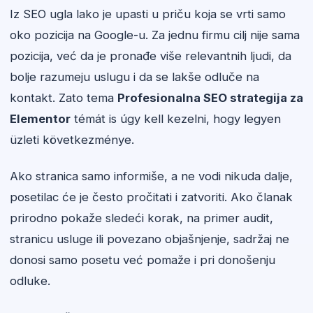
Iz SEO ugla lako je upasti u priču koja se vrti samo
oko pozicija na Google-u. Za jednu firmu cilj nije sama
pozicija, već da je pronađe više relevantnih ljudi, da
bolje razumeju uslugu i da se lakše odluče na
kontakt. Zato tema
Profesionalna SEO strategija za
Elementor
témát is úgy kell kezelni, hogy legyen
üzleti következménye.
Ako stranica samo informiše, a ne vodi nikuda dalje,
posetilac će je često pročitati i zatvoriti. Ako članak
prirodno pokaže sledeći korak, na primer audit,
stranicu usluge ili povezano objašnjenje, sadržaj ne
donosi samo posetu već pomaže i pri donošenju
odluke.