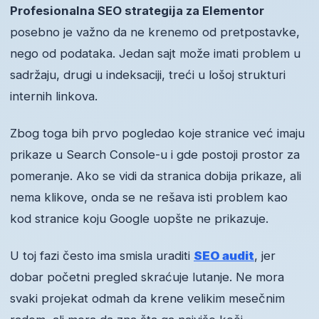
Profesionalna SEO strategija za Elementor
posebno je važno da ne krenemo od pretpostavke,
nego od podataka. Jedan sajt može imati problem u
sadržaju, drugi u indeksaciji, treći u lošoj strukturi
internih linkova.
Zbog toga bih prvo pogledao koje stranice već imaju
prikaze u Search Console-u i gde postoji prostor za
pomeranje. Ako se vidi da stranica dobija prikaze, ali
nema klikove, onda se ne rešava isti problem kao
kod stranice koju Google uopšte ne prikazuje.
U toj fazi često ima smisla uraditi
SEO audit
, jer
dobar početni pregled skraćuje lutanje. Ne mora
svaki projekat odmah da krene velikim mesečnim