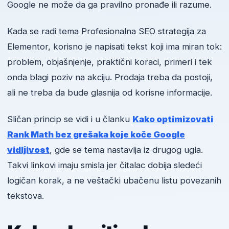
Google ne može da ga pravilno pronađe ili razume.
Kada se radi tema Profesionalna SEO strategija za
Elementor, korisno je napisati tekst koji ima miran tok:
problem, objašnjenje, praktični koraci, primeri i tek
onda blagi poziv na akciju. Prodaja treba da postoji,
ali ne treba da bude glasnija od korisne informacije.
Sličan princip se vidi i u članku
Kako optimizovati
Rank Math bez grešaka koje koče Google
vidljivost
, gde se tema nastavlja iz drugog ugla.
Takvi linkovi imaju smisla jer čitalac dobija sledeći
logičan korak, a ne veštački ubačenu listu povezanih
tekstova.