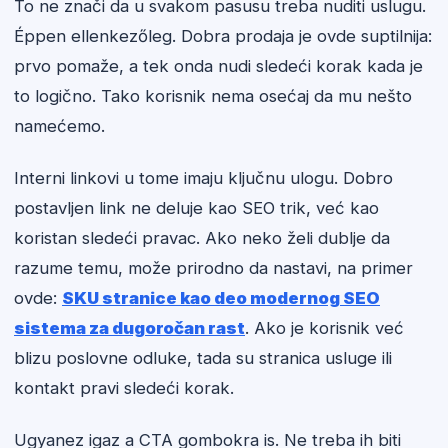
To ne znači da u svakom pasusu treba nuditi uslugu.
Éppen ellenkezőleg. Dobra prodaja je ovde suptilnija:
prvo pomaže, a tek onda nudi sledeći korak kada je
to logično. Tako korisnik nema osećaj da mu nešto
namećemo.
Interni linkovi u tome imaju ključnu ulogu. Dobro
postavljen link ne deluje kao SEO trik, već kao
koristan sledeći pravac. Ako neko želi dublje da
razume temu, može prirodno da nastavi, na primer
ovde:
SKU stranice kao deo modernog SEO
sistema za dugoročan rast
. Ako je korisnik već
blizu poslovne odluke, tada su stranica usluge ili
kontakt pravi sledeći korak.
Ugyanez igaz a CTA gombokra is. Ne treba ih biti