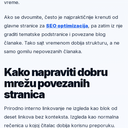
vreme.
Ako se dvoumite, često je najpraktičnije krenuti od
glavne stranice za
SEO optimizacija
, pa zatim iz nje
graditi tematske podstranice i povezane blog
članake. Tako sajt vremenom dobija strukturu, a ne
samo gomilu nepovezanih članaka.
Kako napraviti dobru
mrežu povezanih
stranica
Prirodno interno linkovanje ne izgleda kao blok od
deset linkova bez konteksta. Izgleda kao normalna
rečenica u kojoj čitalac dobija korisnu preporuku.