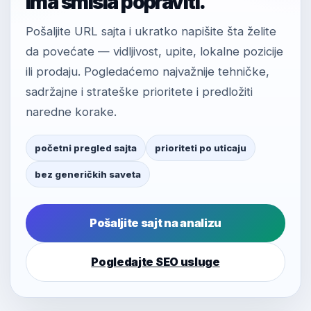
ima smisla popraviti.
Pošaljite URL sajta i ukratko napišite šta želite
da povećate — vidljivost, upite, lokalne pozicije
ili prodaju. Pogledaćemo najvažnije tehničke,
sadržajne i strateške prioritete i predložiti
naredne korake.
početni pregled sajta
prioriteti po uticaju
bez generičkih saveta
Pošaljite sajt na analizu
Pogledajte SEO usluge