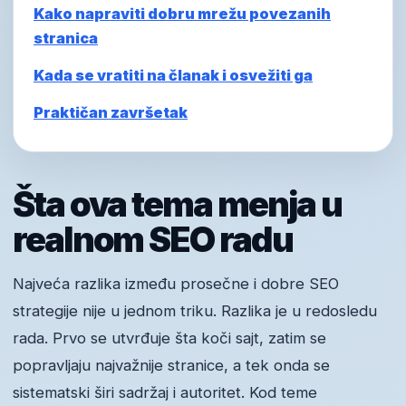
Kako napraviti dobru mrežu povezanih
stranica
Kada se vratiti na članak i osvežiti ga
Praktičan završetak
Šta ova tema menja u
realnom SEO radu
Najveća razlika između prosečne i dobre SEO
strategije nije u jednom triku. Razlika je u redosledu
rada. Prvo se utvrđuje šta koči sajt, zatim se
popravljaju najvažnije stranice, a tek onda se
sistematski širi sadržaj i autoritet. Kod teme