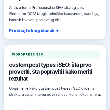
Analiza teme Profesionalna SEO strategija za
Elementor DOM iz ugla tehničke ispravnosti, sadržaja,
internih linkova i poslovnog cilja.
Pročitajte blog članak →
WORDPRESS SEO
custom post types i SEO: šta prvo
proveriti, šta popraviti i kako meriti
rezultat
Objašnjenje kako custom post types i SEO utiče na
strukturu sajta, internu povezanost i korisničku nameru.