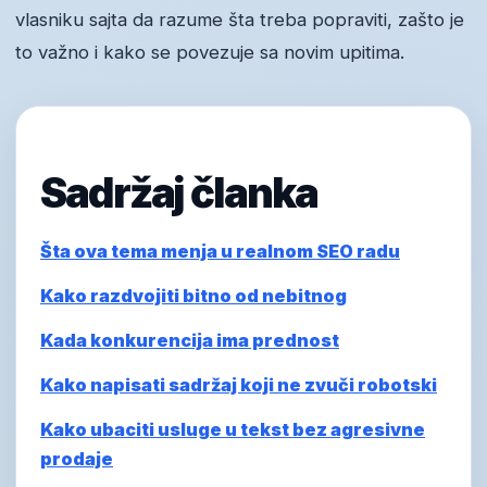
vlasniku sajta da razume šta treba popraviti, zašto je
to važno i kako se povezuje sa novim upitima.
Sadržaj članka
Šta ova tema menja u realnom SEO radu
Kako razdvojiti bitno od nebitnog
Kada konkurencija ima prednost
Kako napisati sadržaj koji ne zvuči robotski
Kako ubaciti usluge u tekst bez agresivne
prodaje