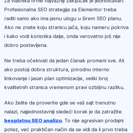
Za vlasnika firme najvažniji zaključak je jednostavan:
Profesionalna SEO strategija za Elementor treba
raditi samo ako ima jasnu ulogu u širem SEO planu.
Ako ne znate koju stranicu jača, koju nameru pokriva
i kako vodi korisnika dalje, onda verovatno još nije
dobro postavljena.
Ne treba očekivati da jedan članak promeni sve. Ali
ako postoji dobra struktura, prirodno interno
linkovanje i jasan plan optimizacije, veliki broj
kvalitetnih stranica vremenom pravi ozbiljnu razliku.
Ako želite da proverite gde se vaš sajt trenutno
nalazi, najjednostavniji sledeći korak je da zatražite
besplatnu SEO analizu
. To nije agresivan prodajni
potez, već praktičan način da se vidi da li prvo treba