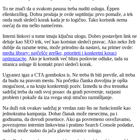
To ne znači da u svakom pasusu treba nuditi uslugu. Éppen
ellenkezőleg. Dobra prodaja je ovde suptilnija: prvo pomaže, a tek
onda nudi sledeći korak kada je to logično. Tako korisnik nema
osećaj da mu nešto namećemo.
Interni linkovi u tome imaju ključnu ulogu. Dobro postavljen link ne
deluje kao SEO trik, već kao koristan sledeći pravac. Ako neko želi
dublje da razume temu, može prirodno da nastavi, na primer ovde:
media library: najčešće greške, prioriteti i konkretni koraci
optimizacije
. Ako je korisnik već blizu poslovne odluke, tada su
stranica usluge ili kontakt pravi sledeći korak.
Ugyanez igaz a CTA gombokra is. Ne treba ih biti previše, ali treba
da budu na pravom mestu. Na početku članka dovoljna je opšta
mogućnost, a na kraju konkretniji poziv. Između ta dva trenutka
sadržaj treba da radi svoj posao: da gradi poverenje, razjasni
problem i pokaže da iza svega stoji stručno razmišljanje.
Na duži rok ovakav sadržaj je vredan zato što ne funkcioniše kao
jednokratna kampanja. Dobar članak može mesecima, pa i
godinama, da dovodi posetioce. Ako ga povremeno osvežavamo,
povezujemo internim linkovima i pratimo Search Console podatke,
sadržaj može stalno da jača glavne stranice usluga.