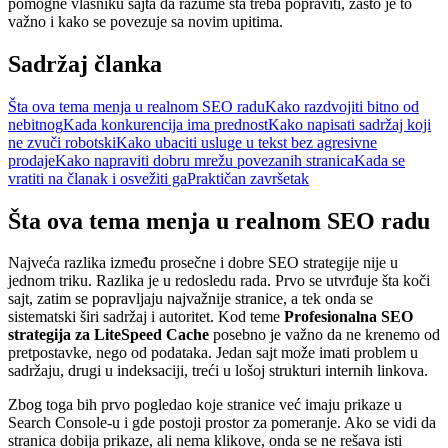
pomogne vlasniku sajta da razume šta treba popraviti, zašto je to
važno i kako se povezuje sa novim upitima.
Sadržaj članka
Šta ova tema menja u realnom SEO radu
Kako razdvojiti bitno od
nebitnog
Kada konkurencija ima prednost
Kako napisati sadržaj koji
ne zvuči robotski
Kako ubaciti usluge u tekst bez agresivne
prodaje
Kako napraviti dobru mrežu povezanih stranica
Kada se
vratiti na članak i osvežiti ga
Praktičan završetak
Šta ova tema menja u realnom SEO radu
Najveća razlika između prosečne i dobre SEO strategije nije u
jednom triku. Razlika je u redosledu rada. Prvo se utvrđuje šta koči
sajt, zatim se popravljaju najvažnije stranice, a tek onda se
sistematski širi sadržaj i autoritet. Kod teme
Profesionalna SEO
strategija za LiteSpeed Cache
posebno je važno da ne krenemo od
pretpostavke, nego od podataka. Jedan sajt može imati problem u
sadržaju, drugi u indeksaciji, treći u lošoj strukturi internih linkova.
Zbog toga bih prvo pogledao koje stranice već imaju prikaze u
Search Console-u i gde postoji prostor za pomeranje. Ako se vidi da
stranica dobija prikaze, ali nema klikove, onda se ne rešava isti