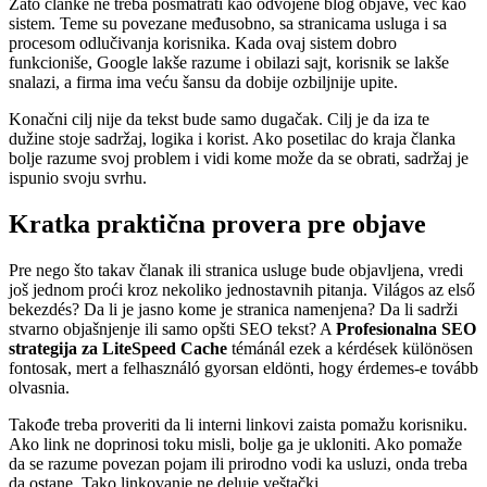
Zato članke ne treba posmatrati kao odvojene blog objave, već kao
sistem. Teme su povezane međusobno, sa stranicama usluga i sa
procesom odlučivanja korisnika. Kada ovaj sistem dobro
funkcioniše, Google lakše razume i obilazi sajt, korisnik se lakše
snalazi, a firma ima veću šansu da dobije ozbiljnije upite.
Konačni cilj nije da tekst bude samo dugačak. Cilj je da iza te
dužine stoje sadržaj, logika i korist. Ako posetilac do kraja članka
bolje razume svoj problem i vidi kome može da se obrati, sadržaj je
ispunio svoju svrhu.
Kratka praktična provera pre objave
Pre nego što takav članak ili stranica usluge bude objavljena, vredi
još jednom proći kroz nekoliko jednostavnih pitanja. Világos az első
bekezdés? Da li je jasno kome je stranica namenjena? Da li sadrži
stvarno objašnjenje ili samo opšti SEO tekst? A
Profesionalna SEO
strategija za LiteSpeed Cache
témánál ezek a kérdések különösen
fontosak, mert a felhasználó gyorsan eldönti, hogy érdemes-e tovább
olvasnia.
Takođe treba proveriti da li interni linkovi zaista pomažu korisniku.
Ako link ne doprinosi toku misli, bolje ga je ukloniti. Ako pomaže
da se razume povezan pojam ili prirodno vodi ka usluzi, onda treba
da ostane. Tako linkovanje ne deluje veštački.