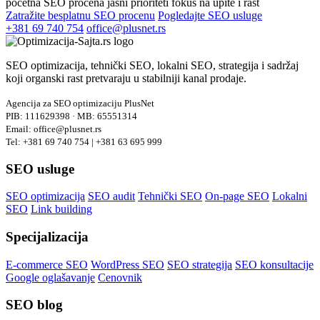
početna SEO procena
jasni prioriteti
fokus na upite i rast
Zatražite besplatnu SEO procenu
Pogledajte SEO usluge
+381 69 740 754
office@plusnet.rs
SEO optimizacija, tehnički SEO, lokalni SEO, strategija i sadržaj
koji organski rast pretvaraju u stabilniji kanal prodaje.
Agencija za SEO optimizaciju PlusNet
PIB: 111629398 · MB: 65551314
Email: office@plusnet.rs
Tel: +381 69 740 754 | +381 63 695 999
SEO usluge
SEO optimizacija
SEO audit
Tehnički SEO
On-page SEO
Lokalni
SEO
Link building
Specijalizacija
E-commerce SEO
WordPress SEO
SEO strategija
SEO konsultacije
Google oglašavanje
Cenovnik
SEO blog