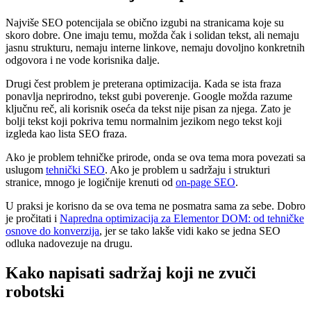
Najviše SEO potencijala se obično izgubi na stranicama koje su
skoro dobre. One imaju temu, možda čak i solidan tekst, ali nemaju
jasnu strukturu, nemaju interne linkove, nemaju dovoljno konkretnih
odgovora i ne vode korisnika dalje.
Drugi čest problem je preterana optimizacija. Kada se ista fraza
ponavlja neprirodno, tekst gubi poverenje. Google možda razume
ključnu reč, ali korisnik oseća da tekst nije pisan za njega. Zato je
bolji tekst koji pokriva temu normalnim jezikom nego tekst koji
izgleda kao lista SEO fraza.
Ako je problem tehničke prirode, onda se ova tema mora povezati sa
uslugom
tehnički SEO
. Ako je problem u sadržaju i strukturi
stranice, mnogo je logičnije krenuti od
on-page SEO
.
U praksi je korisno da se ova tema ne posmatra sama za sebe. Dobro
je pročitati i
Napredna optimizacija za Elementor DOM: od tehničke
osnove do konverzija
, jer se tako lakše vidi kako se jedna SEO
odluka nadovezuje na drugu.
Kako napisati sadržaj koji ne zvuči
robotski