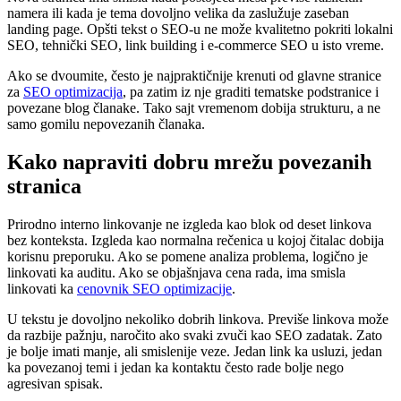
namera ili kada je tema dovoljno velika da zaslužuje zaseban
landing page. Opšti tekst o SEO-u ne može kvalitetno pokriti lokalni
SEO, tehnički SEO, link building i e-commerce SEO u isto vreme.
Ako se dvoumite, često je najpraktičnije krenuti od glavne stranice
za
SEO optimizacija
, pa zatim iz nje graditi tematske podstranice i
povezane blog članake. Tako sajt vremenom dobija strukturu, a ne
samo gomilu nepovezanih članaka.
Kako napraviti dobru mrežu povezanih
stranica
Prirodno interno linkovanje ne izgleda kao blok od deset linkova
bez konteksta. Izgleda kao normalna rečenica u kojoj čitalac dobija
korisnu preporuku. Ako se pomene analiza problema, logično je
linkovati ka auditu. Ako se objašnjava cena rada, ima smisla
linkovati ka
cenovnik SEO optimizacije
.
U tekstu je dovoljno nekoliko dobrih linkova. Previše linkova može
da razbije pažnju, naročito ako svaki zvuči kao SEO zadatak. Zato
je bolje imati manje, ali smislenije veze. Jedan link ka usluzi, jedan
ka povezanoj temi i jedan ka kontaktu često rade bolje nego
agresivan spisak.