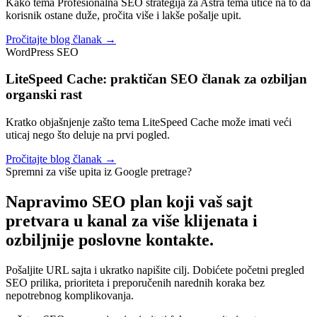
Kako tema Profesionalna SEO strategija za Astra tema utiče na to da
korisnik ostane duže, pročita više i lakše pošalje upit.
Pročitajte blog članak →
WordPress SEO
LiteSpeed Cache: praktičan SEO članak za ozbiljan
organski rast
Kratko objašnjenje zašto tema LiteSpeed Cache može imati veći
uticaj nego što deluje na prvi pogled.
Pročitajte blog članak →
Spremni za više upita iz Google pretrage?
Napravimo SEO plan koji vaš sajt
pretvara u kanal za
više klijenata i
ozbiljnije poslovne kontakte.
Pošaljite URL sajta i ukratko napišite cilj. Dobićete početni pregled
SEO prilika, prioriteta i preporučenih narednih koraka bez
nepotrebnog komplikovanja.