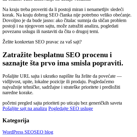
Na kraju treba proveriti da li postoji miran i nenametljiv sledeći
korak. Na kraju dobrog SEO članka nije potrebno veliko obećanje.
Dovoljno je da bude jasno: ako čitalac sumnja da sličan problem
postoji i na njegovom sajtu, može zatražiti analizu, pogledati
povezanu uslugu ili nastaviti da čita o drugoj temi.
Želite konkretan SEO pravac za vaš sajt?
Zatražite besplatnu SEO procenu i
saznajte šta prvo ima smisla popraviti.
Pošaljite URL sajta i ukratko napišite šta želite da povećate —
vidljivost, upite, lokalne pozicije ili prodaju. Pogledaćemo
najvažnije tehničke, sadržajne i strateške prioritete i predložiti
naredne korake.
početni pregled sajta
prioriteti po uticaju
bez generičkih saveta
Pošaljite sajt na analizu
Pogledajte SEO usluge
Kategorija
WordPress SEO
SEO blog