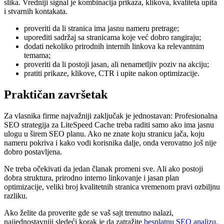
slika. Vredniji signal je kombinacija prikaza, klikova, kvaliteta upita
i stvarnih kontakata.
proveriti da li stranica ima jasnu nameru pretrage;
uporediti sadržaj sa stranicama koje već dobro rangiraju;
dodati nekoliko prirodnih internih linkova ka relevantnim
temama;
proveriti da li postoji jasan, ali nenametljiv poziv na akciju;
pratiti prikaze, klikove, CTR i upite nakon optimizacije.
Praktičan završetak
Za vlasnika firme najvažniji zaključak je jednostavan: Profesionalna
SEO strategija za LiteSpeed Cache treba raditi samo ako ima jasnu
ulogu u širem SEO planu. Ako ne znate koju stranicu jača, koju
nameru pokriva i kako vodi korisnika dalje, onda verovatno još nije
dobro postavljena.
Ne treba očekivati da jedan članak promeni sve. Ali ako postoji
dobra struktura, prirodno interno linkovanje i jasan plan
optimizacije, veliki broj kvalitetnih stranica vremenom pravi ozbiljnu
razliku.
Ako želite da proverite gde se vaš sajt trenutno nalazi,
najjednostavniji sledeći korak je da zatražite
besplatnu SEO analizu
.