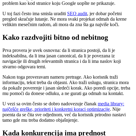
problem kao kod stranice koju Google uopšte ne prikazuje.
U toj fazi često ima smisla uraditi
SEO audit
, jer dobar početni
pregled skraćuje lutanje. Ne mora svaki projekat odmah da krene
velikim mesečnim radom, ali mora da zna šta ga najviše koči.
Kako razdvojiti bitno od nebitnog
Prva provera je uvek osnovna: da li stranica postoji, da li je
indeksabilna, da li ima jasan canonical, da li je povezana iz
navigacije ili drugih relevantnih stranica i da li ima naslov koji
stvarno odgovara temi.
Nakon toga proveravam nameru pretrage. Ako korisnik traži
informaciju, tekst treba da objasni. Ako traži uslugu, stranica mora
da pokaže poverenje i jasan sledeći korak. Ako poredi opcije, treba
mu pomoći da donese odluku, a ne gurati ga odmah na kontakt.
U vezi sa ovim često se dobro nadovezuje članak
media library:
najčešće greške, prioriteti i konkretni koraci optimizacije
. Nije
poenta da se čita sve odjednom, već da korisnik prirodno nastavi
tamo gde mu treba dodatno objašnjenje.
Kada konkurencija ima prednost