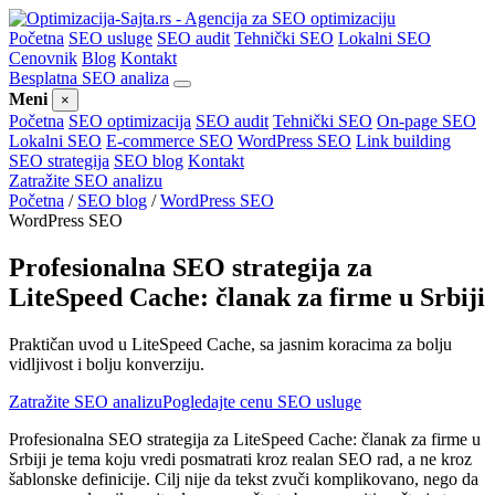
Početna
SEO usluge
SEO audit
Tehnički SEO
Lokalni SEO
Cenovnik
Blog
Kontakt
Besplatna SEO analiza
Meni
×
Početna
SEO optimizacija
SEO audit
Tehnički SEO
On-page SEO
Lokalni SEO
E-commerce SEO
WordPress SEO
Link building
SEO strategija
SEO blog
Kontakt
Zatražite SEO analizu
Početna
/
SEO blog
/
WordPress SEO
WordPress SEO
Profesionalna SEO strategija za
LiteSpeed Cache: članak za firme u Srbiji
Praktičan uvod u LiteSpeed Cache, sa jasnim koracima za bolju
vidljivost i bolju konverziju.
Zatražite SEO analizu
Pogledajte cenu SEO usluge
Profesionalna SEO strategija za LiteSpeed Cache: članak za firme u
Srbiji je tema koju vredi posmatrati kroz realan SEO rad, a ne kroz
šablonske definicije. Cilj nije da tekst zvuči komplikovano, nego da