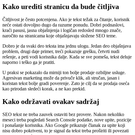
Kako urediti stranicu da bude čitljiva
Čitljivost je često potcenjena. Ako je tekst težak za čitanje, korisnik
neće ostati dovoljno dugo da razume ponudu. Dobri podnaslovi,
kraći pasusi, jasna objašnjenja i logičan redosled mnogo znače,
naročito na stranicama koje objašnjavaju složene SEO teme.
Dobro je da svaki deo teksta ima jednu ulogu. Jedan deo objašnjava
problem, drugi daje primer, treći pokazuje grešku, četvrti nudi
rešenje, a peti vodi korisnika dalje. Kada se sve pomeša, tekst deluje
naporno i teško ga je pratiti.
U praksi se pokazalo da mirniji ton bolje prodaje ozbiljne usluge.
Agresivan marketing može da privuče klik, ali stručan, jasan i
koristan tekst bolje gradi poverenje. Zato je cilj da se prodaja oseća
kao prirodan sledeći korak, a ne kao prekid.
Kako održavati ovakav sadržaj
SEO tekst ne treba zauvek ostaviti bez provere. Nakon nekoliko
meseci treba pogledati Search Console podatke, nove upite, pozicije
i ponašanje korisnika. Ako Google prikazuje članak za upite koji
nisu dobro pokriveni, to je signal da tekst treba proširiti ili povezati