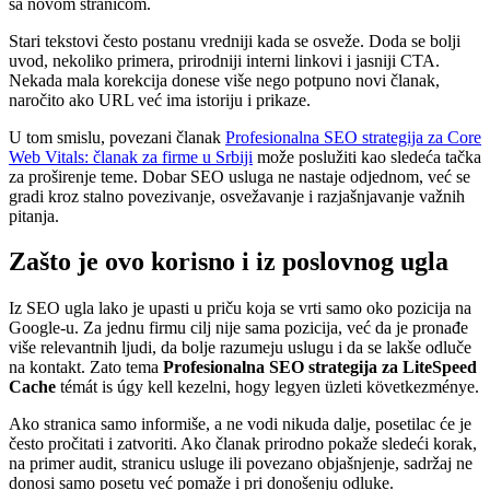
sa novom stranicom.
Stari tekstovi često postanu vredniji kada se osveže. Doda se bolji
uvod, nekoliko primera, prirodniji interni linkovi i jasniji CTA.
Nekada mala korekcija donese više nego potpuno novi članak,
naročito ako URL već ima istoriju i prikaze.
U tom smislu, povezani članak
Profesionalna SEO strategija za Core
Web Vitals: članak za firme u Srbiji
može poslužiti kao sledeća tačka
za proširenje teme. Dobar SEO usluga ne nastaje odjednom, već se
gradi kroz stalno povezivanje, osvežavanje i razjašnjavanje važnih
pitanja.
Zašto je ovo korisno i iz poslovnog ugla
Iz SEO ugla lako je upasti u priču koja se vrti samo oko pozicija na
Google-u. Za jednu firmu cilj nije sama pozicija, već da je pronađe
više relevantnih ljudi, da bolje razumeju uslugu i da se lakše odluče
na kontakt. Zato tema
Profesionalna SEO strategija za LiteSpeed
Cache
témát is úgy kell kezelni, hogy legyen üzleti következménye.
Ako stranica samo informiše, a ne vodi nikuda dalje, posetilac će je
često pročitati i zatvoriti. Ako članak prirodno pokaže sledeći korak,
na primer audit, stranicu usluge ili povezano objašnjenje, sadržaj ne
donosi samo posetu već pomaže i pri donošenju odluke.