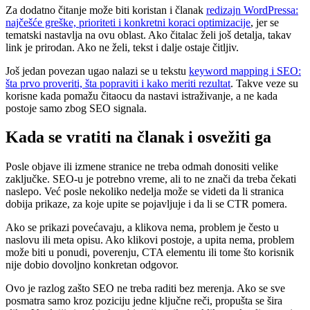
Za dodatno čitanje može biti koristan i članak
redizajn WordPressa:
najčešće greške, prioriteti i konkretni koraci optimizacije
, jer se
tematski nastavlja na ovu oblast. Ako čitalac želi još detalja, takav
link je prirodan. Ako ne želi, tekst i dalje ostaje čitljiv.
Još jedan povezan ugao nalazi se u tekstu
keyword mapping i SEO:
šta prvo proveriti, šta popraviti i kako meriti rezultat
. Takve veze su
korisne kada pomažu čitaocu da nastavi istraživanje, a ne kada
postoje samo zbog SEO signala.
Kada se vratiti na članak i osvežiti ga
Posle objave ili izmene stranice ne treba odmah donositi velike
zaključke. SEO-u je potrebno vreme, ali to ne znači da treba čekati
naslepo. Već posle nekoliko nedelja može se videti da li stranica
dobija prikaze, za koje upite se pojavljuje i da li se CTR pomera.
Ako se prikazi povećavaju, a klikova nema, problem je često u
naslovu ili meta opisu. Ako klikovi postoje, a upita nema, problem
može biti u ponudi, poverenju, CTA elementu ili tome što korisnik
nije dobio dovoljno konkretan odgovor.
Ovo je razlog zašto SEO ne treba raditi bez merenja. Ako se sve
posmatra samo kroz poziciju jedne ključne reči, propušta se šira