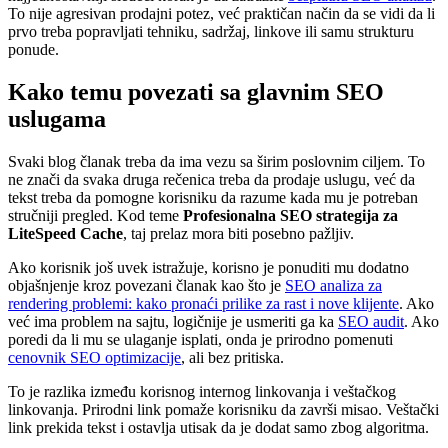
To nije agresivan prodajni potez, već praktičan način da se vidi da li
prvo treba popravljati tehniku, sadržaj, linkove ili samu strukturu
ponude.
Kako temu povezati sa glavnim SEO
uslugama
Svaki blog članak treba da ima vezu sa širim poslovnim ciljem. To
ne znači da svaka druga rečenica treba da prodaje uslugu, već da
tekst treba da pomogne korisniku da razume kada mu je potreban
stručniji pregled. Kod teme
Profesionalna SEO strategija za
LiteSpeed Cache
, taj prelaz mora biti posebno pažljiv.
Ako korisnik još uvek istražuje, korisno je ponuditi mu dodatno
objašnjenje kroz povezani članak kao što je
SEO analiza za
rendering problemi: kako pronaći prilike za rast i nove klijente
. Ako
već ima problem na sajtu, logičnije je usmeriti ga ka
SEO audit
. Ako
poredi da li mu se ulaganje isplati, onda je prirodno pomenuti
cenovnik SEO optimizacije
, ali bez pritiska.
To je razlika između korisnog internog linkovanja i veštačkog
linkovanja. Prirodni link pomaže korisniku da završi misao. Veštački
link prekida tekst i ostavlja utisak da je dodat samo zbog algoritma.