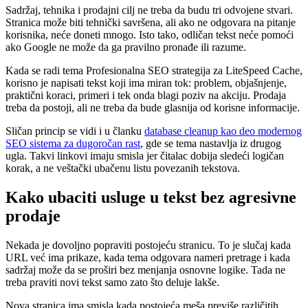
Sadržaj, tehnika i prodajni cilj ne treba da budu tri odvojene stvari.
Stranica može biti tehnički savršena, ali ako ne odgovara na pitanje
korisnika, neće doneti mnogo. Isto tako, odličan tekst neće pomoći
ako Google ne može da ga pravilno pronađe ili razume.
Kada se radi tema Profesionalna SEO strategija za LiteSpeed Cache,
korisno je napisati tekst koji ima miran tok: problem, objašnjenje,
praktični koraci, primeri i tek onda blagi poziv na akciju. Prodaja
treba da postoji, ali ne treba da bude glasnija od korisne informacije.
Sličan princip se vidi i u članku
database cleanup kao deo modernog
SEO sistema za dugoročan rast
, gde se tema nastavlja iz drugog
ugla. Takvi linkovi imaju smisla jer čitalac dobija sledeći logičan
korak, a ne veštački ubačenu listu povezanih tekstova.
Kako ubaciti usluge u tekst bez agresivne
prodaje
Nekada je dovoljno popraviti postojeću stranicu. To je slučaj kada
URL već ima prikaze, kada tema odgovara nameri pretrage i kada
sadržaj može da se proširi bez menjanja osnovne logike. Tada ne
treba praviti novi tekst samo zato što deluje lakše.
Nova stranica ima smisla kada postojeća meša previše različitih