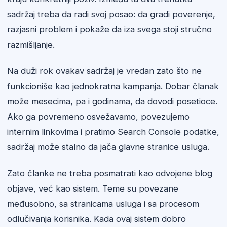
sadržaj treba da radi svoj posao: da gradi poverenje,
razjasni problem i pokaže da iza svega stoji stručno
razmišljanje.
Na duži rok ovakav sadržaj je vredan zato što ne
funkcioniše kao jednokratna kampanja. Dobar članak
može mesecima, pa i godinama, da dovodi posetioce.
Ako ga povremeno osvežavamo, povezujemo
internim linkovima i pratimo Search Console podatke,
sadržaj može stalno da jača glavne stranice usluga.
Zato članke ne treba posmatrati kao odvojene blog
objave, već kao sistem. Teme su povezane
međusobno, sa stranicama usluga i sa procesom
odlučivanja korisnika. Kada ovaj sistem dobro