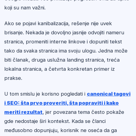
koji su nam važni.
Ako se pojavi kanibalizacija, rešenje nije uvek
brisanje. Nekada je dovoljno jasnije odvojiti nameru
stranica, promeniti interne linkove i dopuniti tekst
tako da svaka stranica ima svoju ulogu. Jedna može
biti članak, druga uslužna landing stranica, treća
lokalna stranica, a četvrta konkretan primer iz
prakse.
U tom smislu je korisno pogledati i
canonical tagovi
i SEO: šta prvo proveriti, šta popraviti i kako
meriti rezultat
, jer povezana tema često pokaže
gde nedostaje širi kontekst. Kada se članci
međusobno dopunjuju, korisnik ne oseća da ga