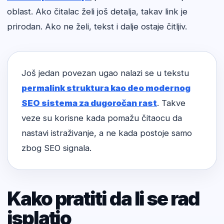
oblast. Ako čitalac želi još detalja, takav link je
prirodan. Ako ne želi, tekst i dalje ostaje čitljiv.
Još jedan povezan ugao nalazi se u tekstu
permalink struktura kao deo modernog
SEO sistema za dugoročan rast
. Takve
veze su korisne kada pomažu čitaocu da
nastavi istraživanje, a ne kada postoje samo
zbog SEO signala.
Kako pratiti da li se rad
isplatio