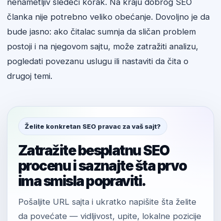
nenametljiv sledeći korak. Na kraju dobrog SEO
članka nije potrebno veliko obećanje. Dovoljno je da
bude jasno: ako čitalac sumnja da sličan problem
postoji i na njegovom sajtu, može zatražiti analizu,
pogledati povezanu uslugu ili nastaviti da čita o
drugoj temi.
Želite konkretan SEO pravac za vaš sajt?
Zatražite besplatnu SEO
procenu i saznajte šta prvo
ima smisla popraviti.
Pošaljite URL sajta i ukratko napišite šta želite
da povećate — vidljivost, upite, lokalne pozicije