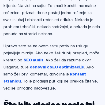
klijentu šta vidi na sajtu. To znači koristiti normalne
rečenice, priznati da ne postoji jedno rešenje za
svaki slučaj i objasniti redosled odluka. Nekada je
problem tehnički, nekada sadržajni, a nekada je cela
ponuda na stranici nejasna.
Upravo zato se na ovom sajtu poziv na uslugu
pojavljuje mirnije. Ako neko želi dublji pregled, može
krenuti od
SEO audit
. Ako želi da razume okvir
ulaganja, tu je
cenovnik SEO optimizacije
. Ako
samo želi prvi komentar, dovoljna je
kontakt
stranicu
. To je prodajni put koji ne prekida čitanje,
već se prirodno nadovezuje.