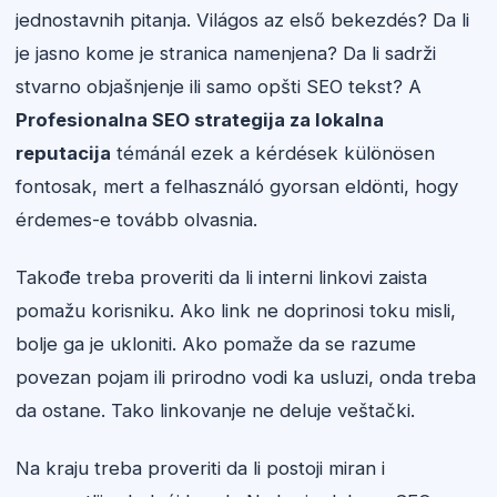
jednostavnih pitanja. Világos az első bekezdés? Da li
je jasno kome je stranica namenjena? Da li sadrži
stvarno objašnjenje ili samo opšti SEO tekst? A
Profesionalna SEO strategija za lokalna
reputacija
témánál ezek a kérdések különösen
fontosak, mert a felhasználó gyorsan eldönti, hogy
érdemes-e tovább olvasnia.
Takođe treba proveriti da li interni linkovi zaista
pomažu korisniku. Ako link ne doprinosi toku misli,
bolje ga je ukloniti. Ako pomaže da se razume
povezan pojam ili prirodno vodi ka usluzi, onda treba
da ostane. Tako linkovanje ne deluje veštački.
Na kraju treba proveriti da li postoji miran i