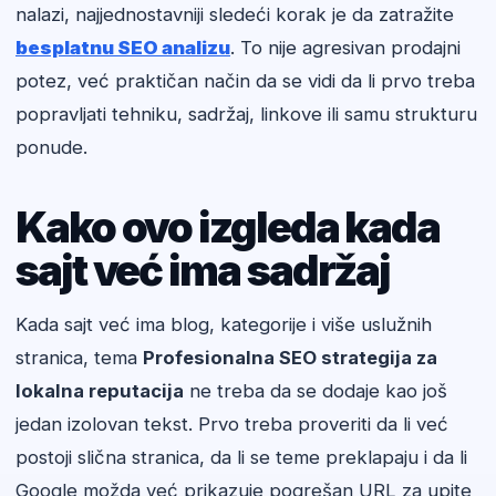
nalazi, najjednostavniji sledeći korak je da zatražite
besplatnu SEO analizu
. To nije agresivan prodajni
potez, već praktičan način da se vidi da li prvo treba
popravljati tehniku, sadržaj, linkove ili samu strukturu
ponude.
Kako ovo izgleda kada
sajt već ima sadržaj
Kada sajt već ima blog, kategorije i više uslužnih
stranica, tema
Profesionalna SEO strategija za
lokalna reputacija
ne treba da se dodaje kao još
jedan izolovan tekst. Prvo treba proveriti da li već
postoji slična stranica, da li se teme preklapaju i da li
Google možda već prikazuje pogrešan URL za upite