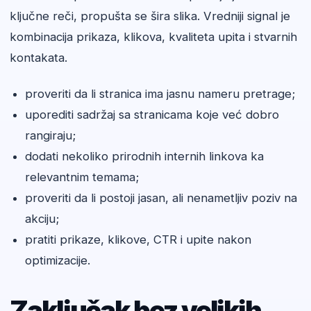
ključne reči, propušta se šira slika. Vredniji signal je
kombinacija prikaza, klikova, kvaliteta upita i stvarnih
kontakata.
proveriti da li stranica ima jasnu nameru pretrage;
uporediti sadržaj sa stranicama koje već dobro
rangiraju;
dodati nekoliko prirodnih internih linkova ka
relevantnim temama;
proveriti da li postoji jasan, ali nenametljiv poziv na
akciju;
pratiti prikaze, klikove, CTR i upite nakon
optimizacije.
Zaključak bez velikih