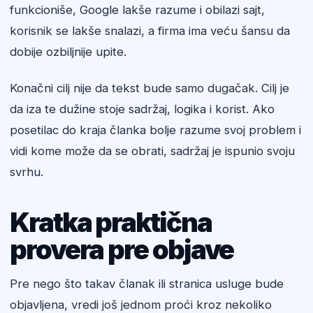
funkcioniše, Google lakše razume i obilazi sajt,
korisnik se lakše snalazi, a firma ima veću šansu da
dobije ozbiljnije upite.
Konačni cilj nije da tekst bude samo dugačak. Cilj je
da iza te dužine stoje sadržaj, logika i korist. Ako
posetilac do kraja članka bolje razume svoj problem i
vidi kome može da se obrati, sadržaj je ispunio svoju
svrhu.
Kratka praktična
provera pre objave
Pre nego što takav članak ili stranica usluge bude
objavljena, vredi još jednom proći kroz nekoliko