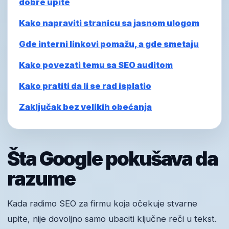
dobre upite
Kako napraviti stranicu sa jasnom ulogom
Gde interni linkovi pomažu, a gde smetaju
Kako povezati temu sa SEO auditom
Kako pratiti da li se rad isplatio
Zaključak bez velikih obećanja
Šta Google pokušava da
razume
Kada radimo SEO za firmu koja očekuje stvarne
upite, nije dovoljno samo ubaciti ključne reči u tekst.