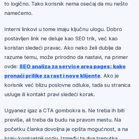
to logično. Tako korisnik nema osećaj da mu nešto
namećemo.
Interni linkovi u tome imaju ključnu ulogu. Dobro
postavljen link ne deluje kao SEO trik, već kao
koristan sledeći pravac. Ako neko želi dublje da
razume temu, može prirodno da nastavi, na primer
ovde:
SEO analiza za service area pages: kako
pronaći prilike za rast i nove klijente
. Ako je
korisnik već blizu poslovne odluke, tada su stranica
usluge ili kontakt pravi sledeći korak.
Ugyanez igaz a CTA gombokra is. Ne treba ih biti
previše, ali treba da budu na pravom mestu. Na
početku članka dovoljna je opšta mogućnost, a na
kraju konkretniji poziv. Između ta dva trenutka