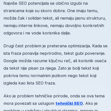
Najviše SEO potencijala se obično izgubi na
stranicama koje su skoro dobre. One imaju temu,
možda čak i solidan tekst, ali nemaju jasnu strukturu,
nemaju interne linkove, nemaju dovoljno konkretnih
odgovora i ne vode korisnika dalje.
Drugi čest problem je preterana optimizacija. Kada se
ista fraza ponavlja neprirodno, tekst gubi poverenje.
Google možda razume ključnu reč, ali korisnik oseća
da tekst nije pisan za njega. Zato je bolji tekst koji
pokriva temu normalnim jezikom nego tekst koji
izgleda kao lista SEO fraza.
Ako je problem tehničke prirode, onda se ova tema
mora povezati sa uslugom
tehnički SEO
. Ako je
problem u sadržaju i strukturi stranice, mnogo je