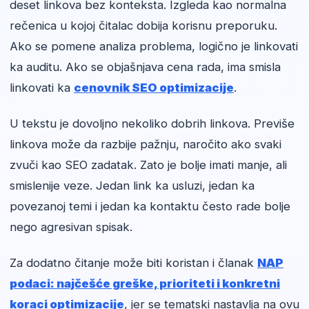
deset linkova bez konteksta. Izgleda kao normalna
rečenica u kojoj čitalac dobija korisnu preporuku.
Ako se pomene analiza problema, logično je linkovati
ka auditu. Ako se objašnjava cena rada, ima smisla
linkovati ka
cenovnik SEO optimizacije
.
U tekstu je dovoljno nekoliko dobrih linkova. Previše
linkova može da razbije pažnju, naročito ako svaki
zvuči kao SEO zadatak. Zato je bolje imati manje, ali
smislenije veze. Jedan link ka usluzi, jedan ka
povezanoj temi i jedan ka kontaktu često rade bolje
nego agresivan spisak.
Za dodatno čitanje može biti koristan i članak
NAP
podaci: najčešće greške, prioriteti i konkretni
koraci optimizacije
, jer se tematski nastavlja na ovu