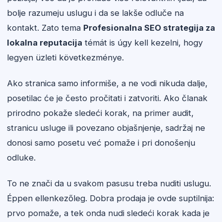
bolje razumeju uslugu i da se lakše odluče na
kontakt. Zato tema
Profesionalna SEO strategija za
lokalna reputacija
témát is úgy kell kezelni, hogy
legyen üzleti következménye.
Ako stranica samo informiše, a ne vodi nikuda dalje,
posetilac će je često pročitati i zatvoriti. Ako članak
prirodno pokaže sledeći korak, na primer audit,
stranicu usluge ili povezano objašnjenje, sadržaj ne
donosi samo posetu već pomaže i pri donošenju
odluke.
To ne znači da u svakom pasusu treba nuditi uslugu.
Éppen ellenkezőleg. Dobra prodaja je ovde suptilnija:
prvo pomaže, a tek onda nudi sledeći korak kada je