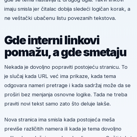
imaju smisla jer čitalac dobija sledeći logičan korak, a
ne veštački ubačenu listu povezanih tekstova.
Gde interni linkovi
pomažu, a gde smetaju
Nekada je dovoljno popraviti postojeću stranicu. To
je slučaj kada URL već ima prikaze, kada tema
odgovara nameri pretrage i kada sadržaj može da se
proširi bez menjanja osnovne logike. Tada ne treba
praviti novi tekst samo zato što deluje lakše.
Nova stranica ima smisla kada postojeća meša
previše različitih namera ili kada je tema dovoljno