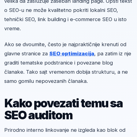
velika da zaslužuje zaseban landing page. Opšti tekst
o SEO-u ne može kvalitetno pokriti lokalni SEO,
tehnički SEO, link building i e-commerce SEO u isto
vreme.
Ako se dvoumite, često je najpraktičnije krenuti od
glavne stranice za
SEO optimizacija
, pa zatim iz nje
graditi tematske podstranice i povezane blog
članake. Tako sajt vremenom dobija strukturu, a ne
samo gomilu nepovezanih članaka.
Kako povezati temu sa
SEO auditom
Prirodno interno linkovanje ne izgleda kao blok od