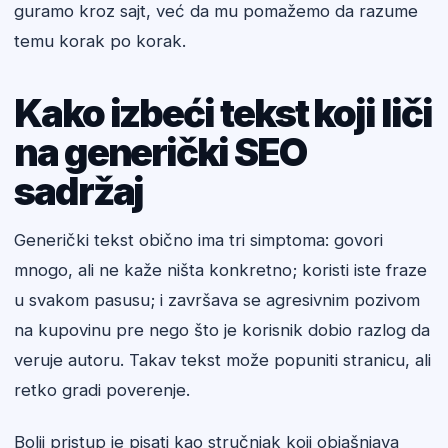
guramo kroz sajt, već da mu pomažemo da razume
temu korak po korak.
Kako izbeći tekst koji liči
na generički SEO
sadržaj
Generički tekst obično ima tri simptoma: govori
mnogo, ali ne kaže ništa konkretno; koristi iste fraze
u svakom pasusu; i završava se agresivnim pozivom
na kupovinu pre nego što je korisnik dobio razlog da
veruje autoru. Takav tekst može popuniti stranicu, ali
retko gradi poverenje.
Bolji pristup je pisati kao stručnjak koji objašnjava