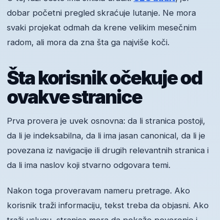
dobar početni pregled skraćuje lutanje. Ne mora
svaki projekat odmah da krene velikim mesečnim
radom, ali mora da zna šta ga najviše koči.
Šta korisnik očekuje od
ovakve stranice
Prva provera je uvek osnovna: da li stranica postoji,
da li je indeksabilna, da li ima jasan canonical, da li je
povezana iz navigacije ili drugih relevantnih stranica i
da li ima naslov koji stvarno odgovara temi.
Nakon toga proveravam nameru pretrage. Ako
korisnik traži informaciju, tekst treba da objasni. Ako