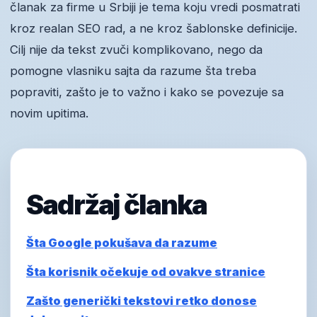
članak za firme u Srbiji je tema koju vredi posmatrati
kroz realan SEO rad, a ne kroz šablonske definicije.
Cilj nije da tekst zvuči komplikovano, nego da
pomogne vlasniku sajta da razume šta treba
popraviti, zašto je to važno i kako se povezuje sa
novim upitima.
Sadržaj članka
Šta Google pokušava da razume
Šta korisnik očekuje od ovakve stranice
Zašto generički tekstovi retko donose