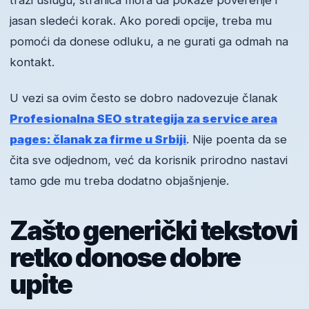
traži uslugu, stranica mora da pokaže poverenje i
jasan sledeći korak. Ako poredi opcije, treba mu
pomoći da donese odluku, a ne gurati ga odmah na
kontakt.
U vezi sa ovim često se dobro nadovezuje članak
Profesionalna SEO strategija za service area
pages: članak za firme u Srbiji
. Nije poenta da se
čita sve odjednom, već da korisnik prirodno nastavi
tamo gde mu treba dodatno objašnjenje.
Zašto generički tekstovi
retko donose dobre
upite