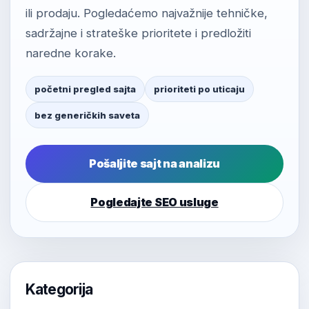
ili prodaju. Pogledaćemo najvažnije tehničke,
sadržajne i strateške prioritete i predložiti
naredne korake.
početni pregled sajta
prioriteti po uticaju
bez generičkih saveta
Pošaljite sajt na analizu
Pogledajte SEO usluge
Kategorija