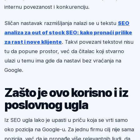
internu povezanost i konkurenciju.
Sličan nastavak razmišljanja nalazi se u tekstu
SEO
analiza za out of stock SEO: kako pronaći prilike
za rast i nove klijente
. Takvi povezani tekstovi nisu
tu da popune prostor, već da čitalac koji stvarno
ulazi u temu ima gde da nastavi bez vraćanja na
Google.
Zašto je ovo korisno i iz
poslovnog ugla
Iz SEO ugla lako je upasti u priču koja se vrti samo
oko pozicija na Google-u. Za jednu firmu cilj nije sama
pozicija, već da je pronađe više relevantnih ljudi, da