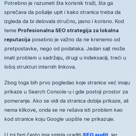
Potrebno je razumeti šta korisnik traži, šta ga
sprečava da pošalje upit i kako stranica treba da
izgleda da bi delovala stručno, jasno i korisno. Kod
teme
Profesionalna SEO strategija za lokalna
reputacija
posebno je važno da ne krenemo od
pretpostavke, nego od podataka. Jedan sajt može
imati problem u sadržaju, drugi u indeksaciji, treći u
lošoj strukturi internih linkova.
Zbog toga bih prvo pogledao koje stranice već imaju
prikaze u Search Console-u i gde postoji prostor za
pomeranje. Ako se vidi da stranica dobija prikaze, ali
nema klikove, onda se ne rešava isti problem kao
kod stranice koju Google uopšte ne prikazuje.
U toj fazi često ima smisla uraditi
SEO audit
, jer