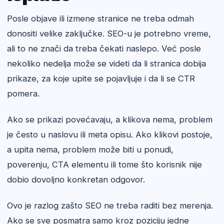
Posle objave ili izmene stranice ne treba odmah
donositi velike zaključke. SEO-u je potrebno vreme,
ali to ne znači da treba čekati naslepo. Već posle
nekoliko nedelja može se videti da li stranica dobija
prikaze, za koje upite se pojavljuje i da li se CTR
pomera.
Ako se prikazi povećavaju, a klikova nema, problem
je često u naslovu ili meta opisu. Ako klikovi postoje,
a upita nema, problem može biti u ponudi,
poverenju, CTA elementu ili tome što korisnik nije
dobio dovoljno konkretan odgovor.
Ovo je razlog zašto SEO ne treba raditi bez merenja.
Ako se sve posmatra samo kroz poziciju jedne