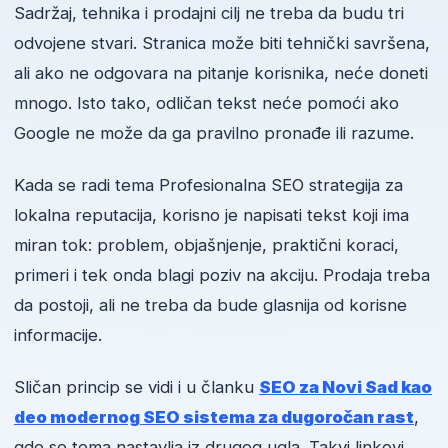
Sadržaj, tehnika i prodajni cilj ne treba da budu tri
odvojene stvari. Stranica može biti tehnički savršena,
ali ako ne odgovara na pitanje korisnika, neće doneti
mnogo. Isto tako, odličan tekst neće pomoći ako
Google ne može da ga pravilno pronađe ili razume.
Kada se radi tema Profesionalna SEO strategija za
lokalna reputacija, korisno je napisati tekst koji ima
miran tok: problem, objašnjenje, praktični koraci,
primeri i tek onda blagi poziv na akciju. Prodaja treba
da postoji, ali ne treba da bude glasnija od korisne
informacije.
Sličan princip se vidi i u članku
SEO za Novi Sad kao
deo modernog SEO sistema za dugoročan rast
,
gde se tema nastavlja iz drugog ugla. Takvi linkovi