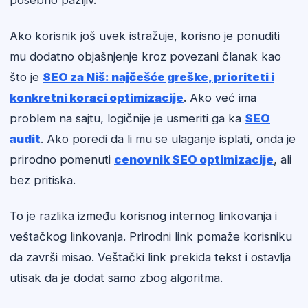
posebno pažljiv.
Ako korisnik još uvek istražuje, korisno je ponuditi
mu dodatno objašnjenje kroz povezani članak kao
što je
SEO za Niš: najčešće greške, prioriteti i
konkretni koraci optimizacije
. Ako već ima
problem na sajtu, logičnije je usmeriti ga ka
SEO
audit
. Ako poredi da li mu se ulaganje isplati, onda je
prirodno pomenuti
cenovnik SEO optimizacije
, ali
bez pritiska.
To je razlika između korisnog internog linkovanja i
veštačkog linkovanja. Prirodni link pomaže korisniku
da završi misao. Veštački link prekida tekst i ostavlja
utisak da je dodat samo zbog algoritma.