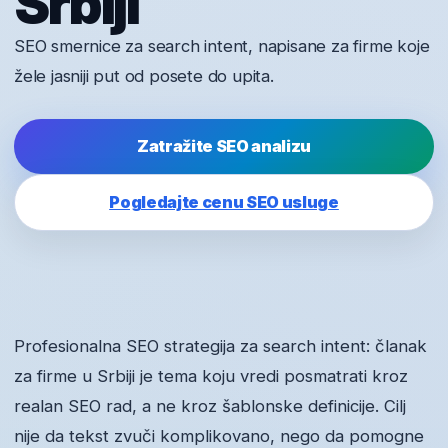
Srbiji
SEO smernice za search intent, napisane za firme koje
žele jasniji put od posete do upita.
Zatražite SEO analizu
Pogledajte cenu SEO usluge
Profesionalna SEO strategija za search intent: članak
za firme u Srbiji je tema koju vredi posmatrati kroz
realan SEO rad, a ne kroz šablonske definicije. Cilj
nije da tekst zvuči komplikovano, nego da pomogne