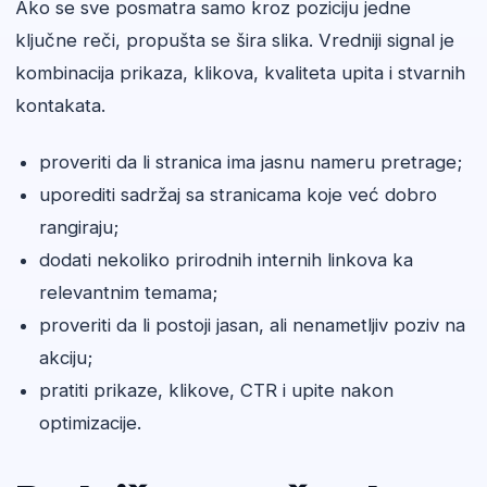
Ako se sve posmatra samo kroz poziciju jedne
ključne reči, propušta se šira slika. Vredniji signal je
kombinacija prikaza, klikova, kvaliteta upita i stvarnih
kontakata.
proveriti da li stranica ima jasnu nameru pretrage;
uporediti sadržaj sa stranicama koje već dobro
rangiraju;
dodati nekoliko prirodnih internih linkova ka
relevantnim temama;
proveriti da li postoji jasan, ali nenametljiv poziv na
akciju;
pratiti prikaze, klikove, CTR i upite nakon
optimizacije.