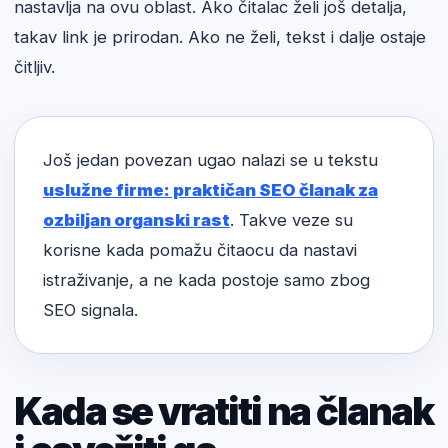
nastavlja na ovu oblast. Ako čitalac želi još detalja,
takav link je prirodan. Ako ne želi, tekst i dalje ostaje
čitljiv.
Još jedan povezan ugao nalazi se u tekstu
uslužne firme: praktičan SEO članak za
ozbiljan organski rast
. Takve veze su
korisne kada pomažu čitaocu da nastavi
istraživanje, a ne kada postoje samo zbog
SEO signala.
Kada se vratiti na članak