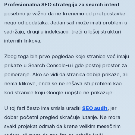
Profesionalna SEO strategija za search intent
posebno je važno da ne krenemo od pretpostavke,
nego od podataka. Jedan sajt može imati problem u
sadržaju, drugi u indeksaciji, treći u lošoj strukturi
internih linkova.
Zbog toga bih prvo pogledao koje stranice već imaju
prikaze u Search Console-u i gde postoji prostor za
pomeranje. Ako se vidi da stranica dobija prikaze, ali
nema klikove, onda se ne rešava isti problem kao
kod stranice koju Google uopšte ne prikazuje.
U toj fazi često ima smisla uraditi
SEO audit
, jer
dobar početni pregled skraćuje lutanje. Ne mora
svaki projekat odmah da krene velikim mesečnim