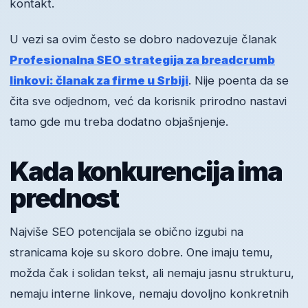
kontakt.
U vezi sa ovim često se dobro nadovezuje članak
Profesionalna SEO strategija za breadcrumb
linkovi: članak za firme u Srbiji
. Nije poenta da se
čita sve odjednom, već da korisnik prirodno nastavi
tamo gde mu treba dodatno objašnjenje.
Kada konkurencija ima
prednost
Najviše SEO potencijala se obično izgubi na
stranicama koje su skoro dobre. One imaju temu,
možda čak i solidan tekst, ali nemaju jasnu strukturu,
nemaju interne linkove, nemaju dovoljno konkretnih