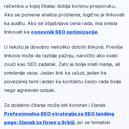
rečenica u kojoj čitalac dobija korisnu preporuku.
Ako se pomene analiza problema, logično je linkovati
ka auditu. Ako se objašnjava cena rada, ima smisla
linkovati ka
cenovnik SEO optimizacije
.
U tekstu je dovoljno nekoliko dobrih linkova. Previše
linkova može da razbije pažnju, naročito ako svaki
zvuči kao SEO zadatak. Zato je bolje imati manje, ali
smislenije veze. Jedan link ka usluzi, jedan ka
povezanoj temi i jedan ka kontaktu često rade bolje
nego agresivan spisak.
Za dodatno čitanje može biti koristan i članak
Profesionalna SEO strategija za SEO landing
page: članak za firme u Srbiji
, jer se tematski