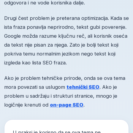
odgovora i ne vode korisnika dalje.
Drugi čest problem je preterana optimizacija. Kada se
ista fraza ponavlja neprirodno, tekst gubi poverenje.
Google možda razume ključnu reč, ali korisnik oseća
da tekst nije pisan za njega. Zato je bolji tekst koji
pokriva temu normalnim jezikom nego tekst koji
izgleda kao lista SEO fraza.
Ako je problem tehničke prirode, onda se ova tema
mora povezati sa uslugom
tehnički SEO
. Ako je
problem u sadržaju i strukturi stranice, mnogo je
logičnije krenuti od
on-page SEO
.
U praksi je korisno da se ova tema ne