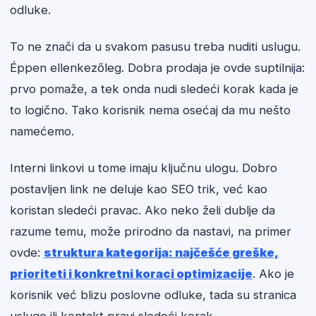
odluke.
To ne znači da u svakom pasusu treba nuditi uslugu.
Éppen ellenkezőleg. Dobra prodaja je ovde suptilnija:
prvo pomaže, a tek onda nudi sledeći korak kada je
to logično. Tako korisnik nema osećaj da mu nešto
namećemo.
Interni linkovi u tome imaju ključnu ulogu. Dobro
postavljen link ne deluje kao SEO trik, već kao
koristan sledeći pravac. Ako neko želi dublje da
razume temu, može prirodno da nastavi, na primer
ovde:
struktura kategorija: najčešće greške,
prioriteti i konkretni koraci optimizacije
. Ako je
korisnik već blizu poslovne odluke, tada su stranica