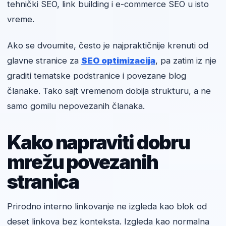
tehnički SEO, link building i e-commerce SEO u isto
vreme.
Ako se dvoumite, često je najpraktičnije krenuti od
glavne stranice za
SEO optimizacija
, pa zatim iz nje
graditi tematske podstranice i povezane blog
članake. Tako sajt vremenom dobija strukturu, a ne
samo gomilu nepovezanih članaka.
Kako napraviti dobru
mrežu povezanih
stranica
Prirodno interno linkovanje ne izgleda kao blok od
deset linkova bez konteksta. Izgleda kao normalna