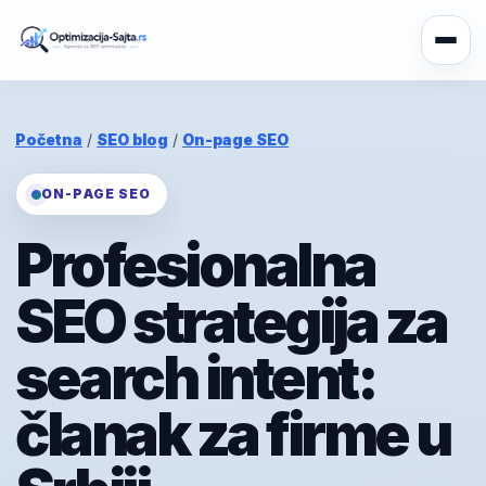
Početna
/
SEO blog
/
On-page SEO
ON-PAGE SEO
Profesionalna
SEO strategija za
search intent:
članak za firme u