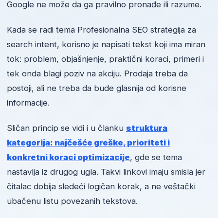
Google ne može da ga pravilno pronađe ili razume.
Kada se radi tema Profesionalna SEO strategija za
search intent, korisno je napisati tekst koji ima miran
tok: problem, objašnjenje, praktični koraci, primeri i
tek onda blagi poziv na akciju. Prodaja treba da
postoji, ali ne treba da bude glasnija od korisne
informacije.
Sličan princip se vidi i u članku
struktura
kategorija: najčešće greške, prioriteti i
konkretni koraci optimizacije
, gde se tema
nastavlja iz drugog ugla. Takvi linkovi imaju smisla jer
čitalac dobija sledeći logičan korak, a ne veštački
ubačenu listu povezanih tekstova.