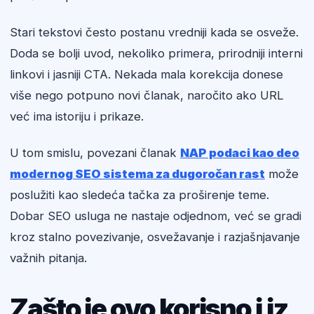
Stari tekstovi često postanu vredniji kada se osveže.
Doda se bolji uvod, nekoliko primera, prirodniji interni
linkovi i jasniji CTA. Nekada mala korekcija donese
više nego potpuno novi članak, naročito ako URL
već ima istoriju i prikaze.
U tom smislu, povezani članak
NAP podaci kao deo
modernog SEO sistema za dugoročan rast
može
poslužiti kao sledeća tačka za proširenje teme.
Dobar SEO usluga ne nastaje odjednom, već se gradi
kroz stalno povezivanje, osvežavanje i razjašnjavanje
važnih pitanja.
Zašto je ovo korisno i iz