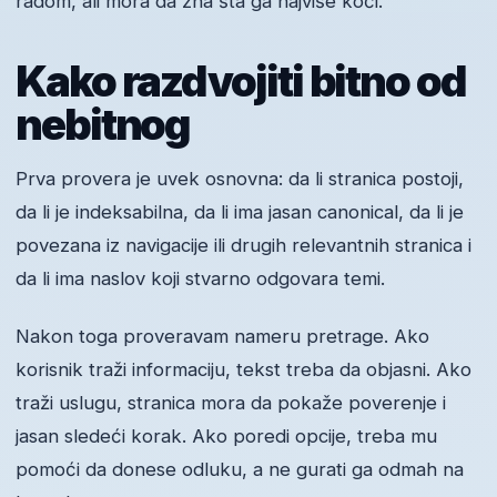
radom, ali mora da zna šta ga najviše koči.
Kako razdvojiti bitno od
nebitnog
Prva provera je uvek osnovna: da li stranica postoji,
da li je indeksabilna, da li ima jasan canonical, da li je
povezana iz navigacije ili drugih relevantnih stranica i
da li ima naslov koji stvarno odgovara temi.
Nakon toga proveravam nameru pretrage. Ako
korisnik traži informaciju, tekst treba da objasni. Ako
traži uslugu, stranica mora da pokaže poverenje i
jasan sledeći korak. Ako poredi opcije, treba mu
pomoći da donese odluku, a ne gurati ga odmah na