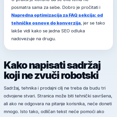
posmatra sama za sebe. Dobro je pročitati i
Napredna optimizacija za FAQ sekcija: od
tehničke osnove do konverzija
, jer se tako
lakše vidi kako se jedna SEO odluka
nadovezuje na drugu.
Kako napisati sadržaj
koji ne zvuči robotski
Sadržaj, tehnika i prodajni cilj ne treba da budu tri
odvojene stvari. Stranica može biti tehnički savršena,
ali ako ne odgovara na pitanje korisnika, neće doneti
mnogo. Isto tako, odličan tekst neće pomoći ako