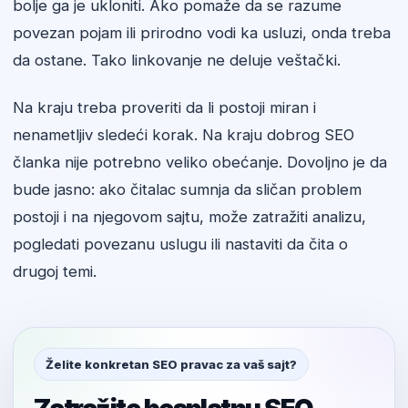
bolje ga je ukloniti. Ako pomaže da se razume
povezan pojam ili prirodno vodi ka usluzi, onda treba
da ostane. Tako linkovanje ne deluje veštački.
Na kraju treba proveriti da li postoji miran i
nenametljiv sledeći korak. Na kraju dobrog SEO
članka nije potrebno veliko obećanje. Dovoljno je da
bude jasno: ako čitalac sumnja da sličan problem
postoji i na njegovom sajtu, može zatražiti analizu,
pogledati povezanu uslugu ili nastaviti da čita o
drugoj temi.
Želite konkretan SEO pravac za vaš sajt?