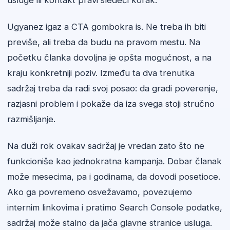
usluge ili kontakt pravi sledeći korak.
Ugyanez igaz a CTA gombokra is. Ne treba ih biti
previše, ali treba da budu na pravom mestu. Na
početku članka dovoljna je opšta mogućnost, a na
kraju konkretniji poziv. Između ta dva trenutka
sadržaj treba da radi svoj posao: da gradi poverenje,
razjasni problem i pokaže da iza svega stoji stručno
razmišljanje.
Na duži rok ovakav sadržaj je vredan zato što ne
funkcioniše kao jednokratna kampanja. Dobar članak
može mesecima, pa i godinama, da dovodi posetioce.
Ako ga povremeno osvežavamo, povezujemo
internim linkovima i pratimo Search Console podatke,
sadržaj može stalno da jača glavne stranice usluga.