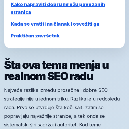
Kako napraviti dobru mrežu povezanih
stranica
Kada se vratiti na članak i osvežiti ga
Praktičan završetak
Šta ova tema menja u
realnom SEO radu
Najveća razlika između prosečne i dobre SEO
strategije nije u jednom triku. Razlika je u redosledu
rada. Prvo se utvrđuje šta koči sajt, zatim se
popravljaju najvažnije stranice, a tek onda se
sistematski širi sadržaj i autoritet. Kod teme