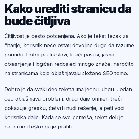
Kako urediti stranicu da
bude čitljiva
Čitljivost je često potcenjena. Ako je tekst težak za
čitanje, korisnik neće ostati dovoljno dugo da razume
ponudu. Dobri podnaslovi, kraći pasusi, jasna
objašnjenja i logičan redosled mnogo znače, naročito
na stranicama koje objašnjavaju složene SEO teme.
Dobro je da svaki deo teksta ima jednu ulogu. Jedan
deo objašnjava problem, drugi daje primer, treći
pokazuje grešku, četvrti nudi rešenje, a peti vodi
korisnika dalje. Kada se sve pomeša, tekst deluje
naporno i teško ga je pratiti.