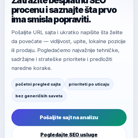
Zatražite besplatnu SEO
procenu i saznajte šta prvo
ima smisla popraviti.
Pošaljite URL sajta i ukratko napišite šta želite
da povećate — vidljivost, upite, lokalne pozicije
ili prodaju. Pogledaćemo najvažnije tehničke,
sadržajne i strateške prioritete i predložiti
naredne korake.
početni pregled sajta
prioriteti po uticaju
bez generičkih saveta
Pošaljite sajt na analizu
Pogledajte SEO usluge