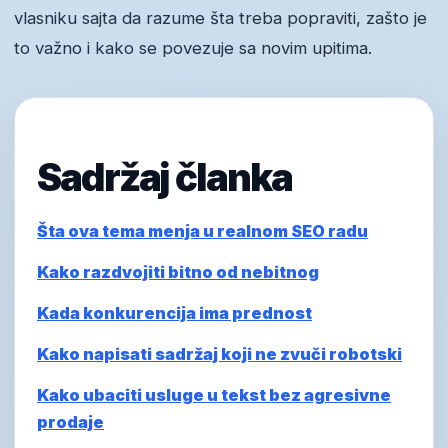
vlasniku sajta da razume šta treba popraviti, zašto je
to važno i kako se povezuje sa novim upitima.
Sadržaj članka
Šta ova tema menja u realnom SEO radu
Kako razdvojiti bitno od nebitnog
Kada konkurencija ima prednost
Kako napisati sadržaj koji ne zvuči robotski
Kako ubaciti usluge u tekst bez agresivne
prodaje