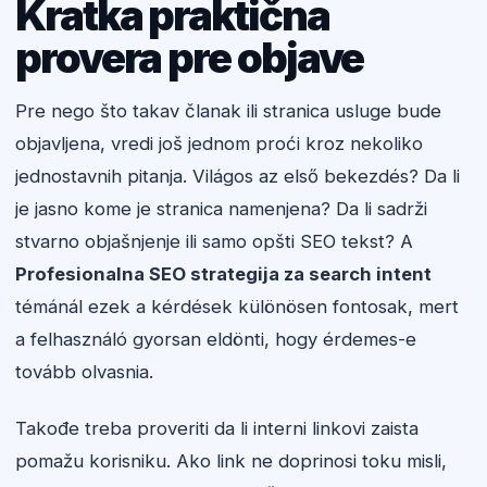
Kratka praktična
provera pre objave
Pre nego što takav članak ili stranica usluge bude
objavljena, vredi još jednom proći kroz nekoliko
jednostavnih pitanja. Világos az első bekezdés? Da li
je jasno kome je stranica namenjena? Da li sadrži
stvarno objašnjenje ili samo opšti SEO tekst? A
Profesionalna SEO strategija za search intent
témánál ezek a kérdések különösen fontosak, mert
a felhasználó gyorsan eldönti, hogy érdemes-e
tovább olvasnia.
Takođe treba proveriti da li interni linkovi zaista
pomažu korisniku. Ako link ne doprinosi toku misli,