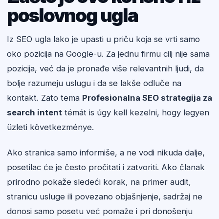
poslovnog ugla
Iz SEO ugla lako je upasti u priču koja se vrti samo
oko pozicija na Google-u. Za jednu firmu cilj nije sama
pozicija, već da je pronađe više relevantnih ljudi, da
bolje razumeju uslugu i da se lakše odluče na
kontakt. Zato tema
Profesionalna SEO strategija za
search intent
témát is úgy kell kezelni, hogy legyen
üzleti következménye.
Ako stranica samo informiše, a ne vodi nikuda dalje,
posetilac će je često pročitati i zatvoriti. Ako članak
prirodno pokaže sledeći korak, na primer audit,
stranicu usluge ili povezano objašnjenje, sadržaj ne
donosi samo posetu već pomaže i pri donošenju