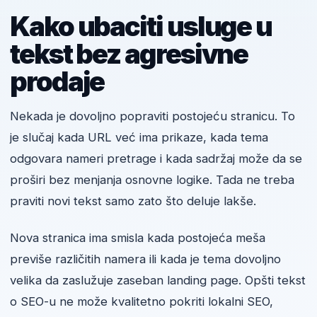
Kako ubaciti usluge u
tekst bez agresivne
prodaje
Nekada je dovoljno popraviti postojeću stranicu. To
je slučaj kada URL već ima prikaze, kada tema
odgovara nameri pretrage i kada sadržaj može da se
proširi bez menjanja osnovne logike. Tada ne treba
praviti novi tekst samo zato što deluje lakše.
Nova stranica ima smisla kada postojeća meša
previše različitih namera ili kada je tema dovoljno
velika da zaslužuje zaseban landing page. Opšti tekst
o SEO-u ne može kvalitetno pokriti lokalni SEO,