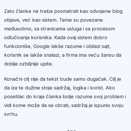
Zato članke ne treba posmatrati kao odvojene blog
objave, već kao sistem. Teme su povezane
međusobno, sa stranicama usluga i sa procesom
odlučivanja korisnika. Kada ovaj sistem dobro
funkcioniše, Google lakše razume i obilazi sajt,
korisnik se lakše snalazi, a firma ima veću šansu da
dobije ozbiljnije upite.
Konačni cilj nije da tekst bude samo dugačak. Cilj je
da iza te dužine stoje sadržaj, logika i korist. Ako
posetilac do kraja članka bolje razume svoj problem i
vidi kome može da se obrati, sadržaj je ispunio svoju
svrhu.