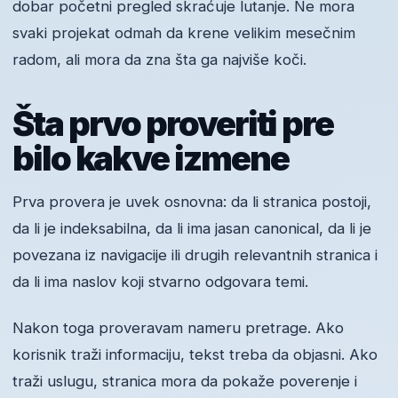
dobar početni pregled skraćuje lutanje. Ne mora
svaki projekat odmah da krene velikim mesečnim
radom, ali mora da zna šta ga najviše koči.
Šta prvo proveriti pre
bilo kakve izmene
Prva provera je uvek osnovna: da li stranica postoji,
da li je indeksabilna, da li ima jasan canonical, da li je
povezana iz navigacije ili drugih relevantnih stranica i
da li ima naslov koji stvarno odgovara temi.
Nakon toga proveravam nameru pretrage. Ako
korisnik traži informaciju, tekst treba da objasni. Ako
traži uslugu, stranica mora da pokaže poverenje i