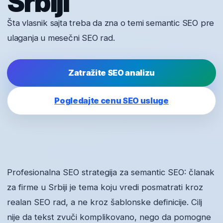
Srbiji
Šta vlasnik sajta treba da zna o temi semantic SEO pre
ulaganja u mesečni SEO rad.
Zatražite SEO analizu
Pogledajte cenu SEO usluge
Profesionalna SEO strategija za semantic SEO: članak
za firme u Srbiji je tema koju vredi posmatrati kroz
realan SEO rad, a ne kroz šablonske definicije. Cilj
nije da tekst zvuči komplikovano, nego da pomogne