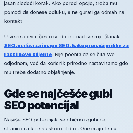
jasan sledeći korak. Ako poredi opcije, treba mu
pomoći da donese odluku, a ne gurati ga odmah na
kontakt.
U vezi sa ovim često se dobro nadovezuje članak
SEO analiza za image SEO: kako pronaći prilike za
rast i nove klijente
. Nije poenta da se čita sve
odjednom, već da korisnik prirodno nastavi tamo gde
mu treba dodatno objašnjenje.
Gde se najčešće gubi
SEO potencijal
Najviše SEO potencijala se obično izgubi na
stranicama koje su skoro dobre. One imaju temu,