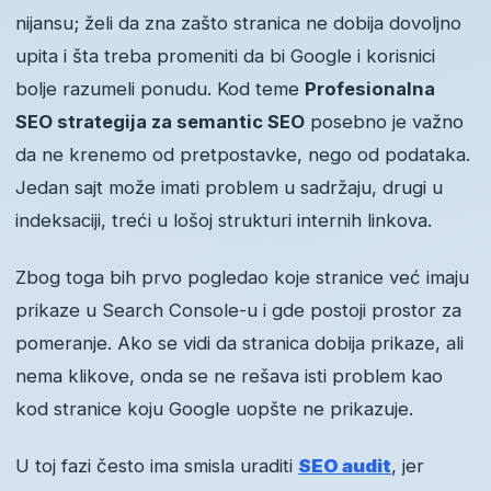
nijansu; želi da zna zašto stranica ne dobija dovoljno
upita i šta treba promeniti da bi Google i korisnici
bolje razumeli ponudu. Kod teme
Profesionalna
SEO strategija za semantic SEO
posebno je važno
da ne krenemo od pretpostavke, nego od podataka.
Jedan sajt može imati problem u sadržaju, drugi u
indeksaciji, treći u lošoj strukturi internih linkova.
Zbog toga bih prvo pogledao koje stranice već imaju
prikaze u Search Console-u i gde postoji prostor za
pomeranje. Ako se vidi da stranica dobija prikaze, ali
nema klikove, onda se ne rešava isti problem kao
kod stranice koju Google uopšte ne prikazuje.
U toj fazi često ima smisla uraditi
SEO audit
, jer