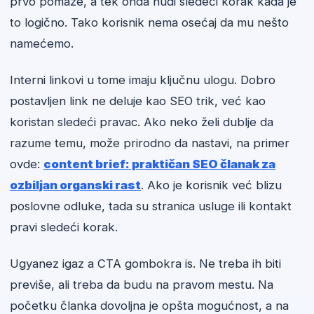
prvo pomaže, a tek onda nudi sledeći korak kada je
to logično. Tako korisnik nema osećaj da mu nešto
namećemo.
Interni linkovi u tome imaju ključnu ulogu. Dobro
postavljen link ne deluje kao SEO trik, već kao
koristan sledeći pravac. Ako neko želi dublje da
razume temu, može prirodno da nastavi, na primer
ovde:
content brief: praktičan SEO članak za
ozbiljan organski rast
. Ako je korisnik već blizu
poslovne odluke, tada su stranica usluge ili kontakt
pravi sledeći korak.
Ugyanez igaz a CTA gombokra is. Ne treba ih biti
previše, ali treba da budu na pravom mestu. Na
početku članka dovoljna je opšta mogućnost, a na