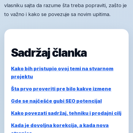
vlasniku sajta da razume šta treba popraviti, zašto je
to važno i kako se povezuje sa novim upitima.
Sadržaj članka
Kako bih pristupio ovoj temi na stvarnom
projektu
Šta prvo proveriti pre bilo kakve izmene
Gde se najčešće gubi SEO potencijal
Kako povezati sadržaj, tehniku i prodajni cilj
Kada je dovoljna korekcija, a kada nova