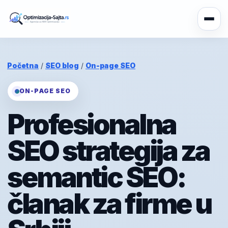
Početna
/
SEO blog
/
On-page SEO
ON-PAGE SEO
Profesionalna
SEO strategija za
semantic SEO:
članak za firme u