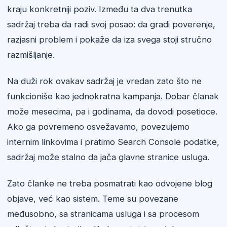
kraju konkretniji poziv. Između ta dva trenutka
sadržaj treba da radi svoj posao: da gradi poverenje,
razjasni problem i pokaže da iza svega stoji stručno
razmišljanje.
Na duži rok ovakav sadržaj je vredan zato što ne
funkcioniše kao jednokratna kampanja. Dobar članak
može mesecima, pa i godinama, da dovodi posetioce.
Ako ga povremeno osvežavamo, povezujemo
internim linkovima i pratimo Search Console podatke,
sadržaj može stalno da jača glavne stranice usluga.
Zato članke ne treba posmatrati kao odvojene blog
objave, već kao sistem. Teme su povezane
međusobno, sa stranicama usluga i sa procesom