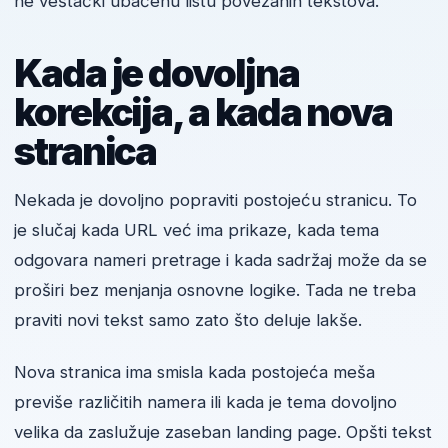
ne veštački ubačenu listu povezanih tekstova.
Kada je dovoljna
korekcija, a kada nova
stranica
Nekada je dovoljno popraviti postojeću stranicu. To
je slučaj kada URL već ima prikaze, kada tema
odgovara nameri pretrage i kada sadržaj može da se
proširi bez menjanja osnovne logike. Tada ne treba
praviti novi tekst samo zato što deluje lakše.
Nova stranica ima smisla kada postojeća meša
previše različitih namera ili kada je tema dovoljno
velika da zaslužuje zaseban landing page. Opšti tekst