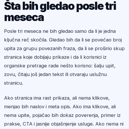
Šta bih gledao posle tri
meseca
Posle tri meseca ne bih gledao samo da li je jedna
ključna reč skočila. Gledao bih da li se povećao broj
upita za grupu povezanih fraza, da li se proširio skup
stranica koje dobijaju prikaze i da li korisnici iz
organske pretrage rade nešto korisno: šalju upit,
zovu, čitaju još jedan tekst ili otvaraju uslužnu
stranicu.
Ako stranica ima rast prikaza, ali nema klikove,
menjao bih naslov i meta opis. Ako ima klikove, ali
nema upite, pojačao bih dokaz poverenja, primer iz
prakse, CTA i jasnije objašnjenje usluge. Ako nema ni