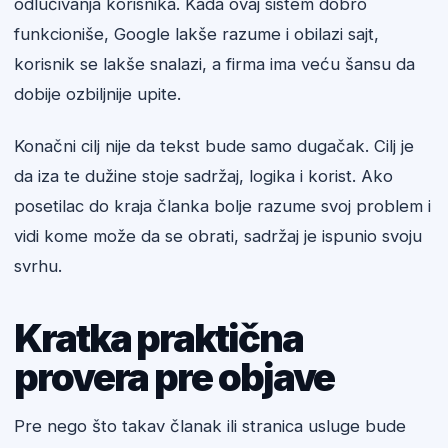
odlučivanja korisnika. Kada ovaj sistem dobro
funkcioniše, Google lakše razume i obilazi sajt,
korisnik se lakše snalazi, a firma ima veću šansu da
dobije ozbiljnije upite.
Konačni cilj nije da tekst bude samo dugačak. Cilj je
da iza te dužine stoje sadržaj, logika i korist. Ako
posetilac do kraja članka bolje razume svoj problem i
vidi kome može da se obrati, sadržaj je ispunio svoju
svrhu.
Kratka praktična
provera pre objave
Pre nego što takav članak ili stranica usluge bude