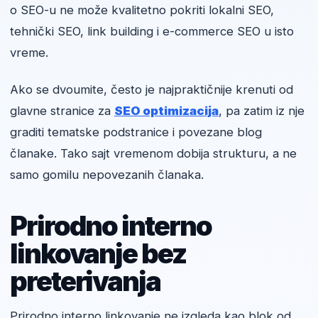
o SEO-u ne može kvalitetno pokriti lokalni SEO,
tehnički SEO, link building i e-commerce SEO u isto
vreme.
Ako se dvoumite, često je najpraktičnije krenuti od
glavne stranice za
SEO optimizacija
, pa zatim iz nje
graditi tematske podstranice i povezane blog
članake. Tako sajt vremenom dobija strukturu, a ne
samo gomilu nepovezanih članaka.
Prirodno interno
linkovanje bez
preterivanja
Prirodno interno linkovanje ne izgleda kao blok od