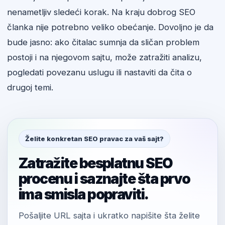
nenametljiv sledeći korak. Na kraju dobrog SEO
članka nije potrebno veliko obećanje. Dovoljno je da
bude jasno: ako čitalac sumnja da sličan problem
postoji i na njegovom sajtu, može zatražiti analizu,
pogledati povezanu uslugu ili nastaviti da čita o
drugoj temi.
Želite konkretan SEO pravac za vaš sajt?
Zatražite besplatnu SEO
procenu i saznajte šta prvo
ima smisla popraviti.
Pošaljite URL sajta i ukratko napišite šta želite