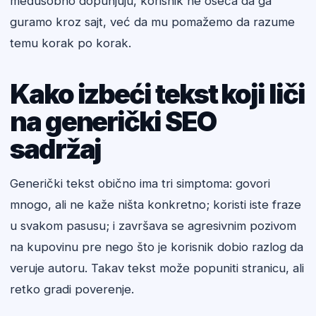
međusobno dopunjuju, korisnik ne oseća da ga
guramo kroz sajt, već da mu pomažemo da razume
temu korak po korak.
Kako izbeći tekst koji liči
na generički SEO
sadržaj
Generički tekst obično ima tri simptoma: govori
mnogo, ali ne kaže ništa konkretno; koristi iste fraze
u svakom pasusu; i završava se agresivnim pozivom
na kupovinu pre nego što je korisnik dobio razlog da
veruje autoru. Takav tekst može popuniti stranicu, ali
retko gradi poverenje.