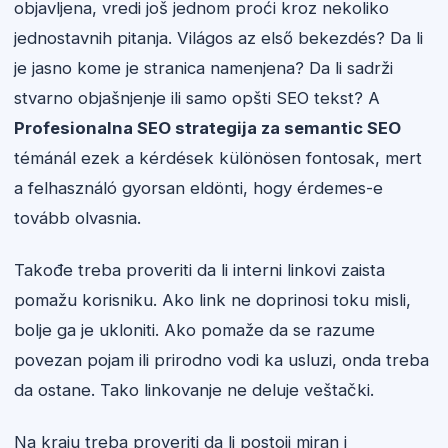
objavljena, vredi još jednom proći kroz nekoliko
jednostavnih pitanja. Világos az első bekezdés? Da li
je jasno kome je stranica namenjena? Da li sadrži
stvarno objašnjenje ili samo opšti SEO tekst? A
Profesionalna SEO strategija za semantic SEO
témánál ezek a kérdések különösen fontosak, mert
a felhasználó gyorsan eldönti, hogy érdemes-e
tovább olvasnia.
Takođe treba proveriti da li interni linkovi zaista
pomažu korisniku. Ako link ne doprinosi toku misli,
bolje ga je ukloniti. Ako pomaže da se razume
povezan pojam ili prirodno vodi ka usluzi, onda treba
da ostane. Tako linkovanje ne deluje veštački.
Na kraju treba proveriti da li postoji miran i