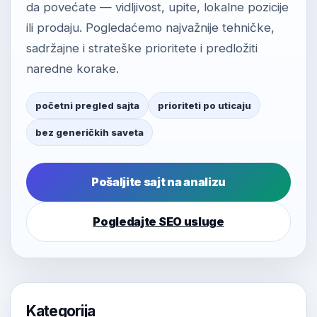
da povećate — vidljivost, upite, lokalne pozicije
ili prodaju. Pogledaćemo najvažnije tehničke,
sadržajne i strateške prioritete i predložiti
naredne korake.
početni pregled sajta
prioriteti po uticaju
bez generičkih saveta
Pošaljite sajt na analizu
Pogledajte SEO usluge
Kategorija