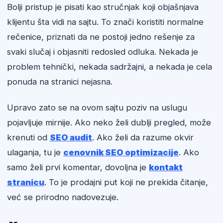
Bolji pristup je pisati kao stručnjak koji objašnjava
klijentu šta vidi na sajtu. To znači koristiti normalne
rečenice, priznati da ne postoji jedno rešenje za
svaki slučaj i objasniti redosled odluka. Nekada je
problem tehnički, nekada sadržajni, a nekada je cela
ponuda na stranici nejasna.
Upravo zato se na ovom sajtu poziv na uslugu
pojavljuje mirnije. Ako neko želi dublji pregled, može
krenuti od
SEO audit
. Ako želi da razume okvir
ulaganja, tu je
cenovnik SEO optimizacije
. Ako
samo želi prvi komentar, dovoljna je
kontakt
stranicu
. To je prodajni put koji ne prekida čitanje,
već se prirodno nadovezuje.