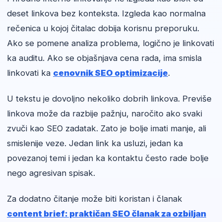
deset linkova bez konteksta. Izgleda kao normalna
rečenica u kojoj čitalac dobija korisnu preporuku.
Ako se pomene analiza problema, logično je linkovati
ka auditu. Ako se objašnjava cena rada, ima smisla
linkovati ka
cenovnik SEO optimizacije
.
U tekstu je dovoljno nekoliko dobrih linkova. Previše
linkova može da razbije pažnju, naročito ako svaki
zvuči kao SEO zadatak. Zato je bolje imati manje, ali
smislenije veze. Jedan link ka usluzi, jedan ka
povezanoj temi i jedan ka kontaktu često rade bolje
nego agresivan spisak.
Za dodatno čitanje može biti koristan i članak
content brief: praktičan SEO članak za ozbiljan