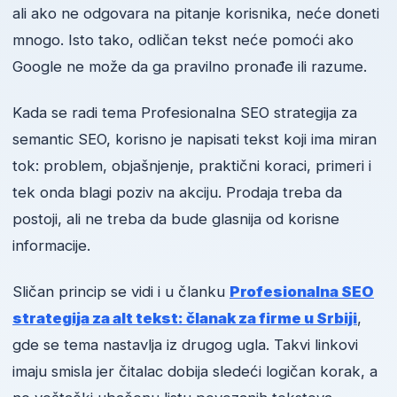
ali ako ne odgovara na pitanje korisnika, neće doneti
mnogo. Isto tako, odličan tekst neće pomoći ako
Google ne može da ga pravilno pronađe ili razume.
Kada se radi tema Profesionalna SEO strategija za
semantic SEO, korisno je napisati tekst koji ima miran
tok: problem, objašnjenje, praktični koraci, primeri i
tek onda blagi poziv na akciju. Prodaja treba da
postoji, ali ne treba da bude glasnija od korisne
informacije.
Sličan princip se vidi i u članku
Profesionalna SEO
strategija za alt tekst: članak za firme u Srbiji
,
gde se tema nastavlja iz drugog ugla. Takvi linkovi
imaju smisla jer čitalac dobija sledeći logičan korak, a