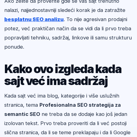
Ako želite da proverite gde se vaš sajt trenutno
nalazi, najjednostavniji sledeći korak je da zatražite
besplatnu SEO analizu
. To nije agresivan prodajni
potez, već praktičan način da se vidi da li prvo treba
popravljati tehniku, sadržaj, linkove ili samu strukturu
ponude.
Kako ovo izgleda kada
sajt već ima sadržaj
Kada sajt već ima blog, kategorije i više uslužnih
stranica, tema
Profesionalna SEO strategija za
semantic SEO
ne treba da se dodaje kao još jedan
izolovan tekst. Prvo treba proveriti da li već postoji
slična stranica, da li se teme preklapaju i da li Google