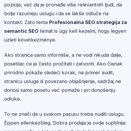
pozicija, već da je pronađe više relevantnih ljudi, da
bolje razumeju uslugu i da se lakše odluče na
kontakt. Zato tema
Profesionalna SEO strategija za
semantic SEO
témát is úgy kell kezelni, hogy legyen
üzleti következménye.
Ako stranica samo informiše, a ne vodi nikuda dalje,
posetilac će je često pročitati i zatvoriti. Ako članak
prirodno pokaže sledeći korak, na primer audit,
stranicu usluge ili povezano objašnjenje, sadržaj ne
donosi samo posetu već pomaže i pri donošenju
odluke.
To ne znači da u svakom pasusu treba nuditi uslugu.
Éppen ellenkezőleg. Dobra prodaja je ovde suptilnija: