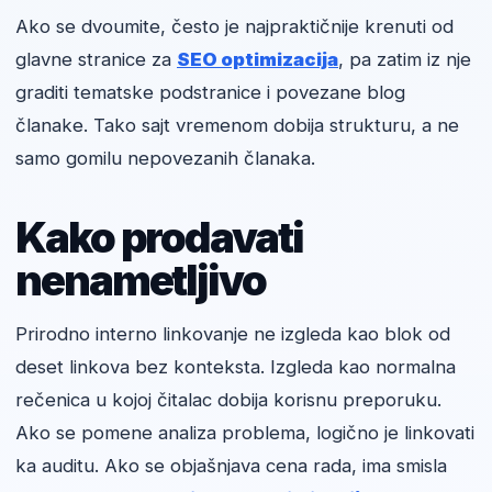
Ako se dvoumite, često je najpraktičnije krenuti od
glavne stranice za
SEO optimizacija
, pa zatim iz nje
graditi tematske podstranice i povezane blog
članake. Tako sajt vremenom dobija strukturu, a ne
samo gomilu nepovezanih članaka.
Kako prodavati
nenametljivo
Prirodno interno linkovanje ne izgleda kao blok od
deset linkova bez konteksta. Izgleda kao normalna
rečenica u kojoj čitalac dobija korisnu preporuku.
Ako se pomene analiza problema, logično je linkovati
ka auditu. Ako se objašnjava cena rada, ima smisla