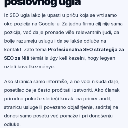
poslovnog ugla
Iz SEO ugla lako je upasti u priču koja se vrti samo
oko pozicija na Google-u. Za jednu firmu cilj nije sama
pozicija, već da je pronađe više relevantnih ljudi, da
bolje razumeju uslugu i da se lakše odluče na
kontakt. Zato tema
Profesionalna SEO strategija za
SEO za Niš
témát is úgy kell kezelni, hogy legyen
üzleti következménye.
Ako stranica samo informiše, a ne vodi nikuda dalje,
posetilac će je često pročitati i zatvoriti. Ako članak
prirodno pokaže sledeći korak, na primer audit,
stranicu usluge ili povezano objašnjenje, sadržaj ne
donosi samo posetu već pomaže i pri donošenju
odluke.