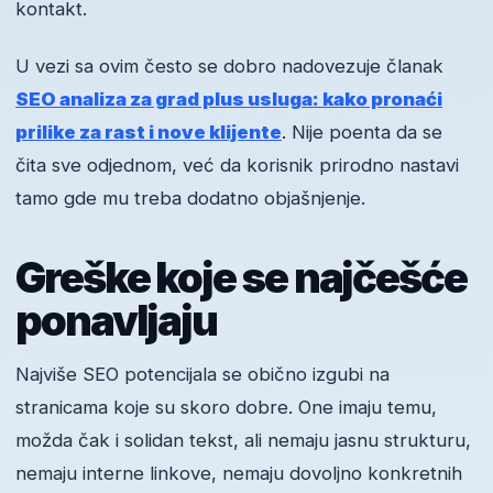
kontakt.
U vezi sa ovim često se dobro nadovezuje članak
SEO analiza za grad plus usluga: kako pronaći
prilike za rast i nove klijente
. Nije poenta da se
čita sve odjednom, već da korisnik prirodno nastavi
tamo gde mu treba dodatno objašnjenje.
Greške koje se najčešće
ponavljaju
Najviše SEO potencijala se obično izgubi na
stranicama koje su skoro dobre. One imaju temu,
možda čak i solidan tekst, ali nemaju jasnu strukturu,
nemaju interne linkove, nemaju dovoljno konkretnih