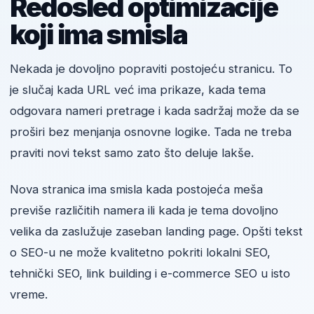
Redosled optimizacije
koji ima smisla
Nekada je dovoljno popraviti postojeću stranicu. To
je slučaj kada URL već ima prikaze, kada tema
odgovara nameri pretrage i kada sadržaj može da se
proširi bez menjanja osnovne logike. Tada ne treba
praviti novi tekst samo zato što deluje lakše.
Nova stranica ima smisla kada postojeća meša
previše različitih namera ili kada je tema dovoljno
velika da zaslužuje zaseban landing page. Opšti tekst
o SEO-u ne može kvalitetno pokriti lokalni SEO,
tehnički SEO, link building i e-commerce SEO u isto
vreme.