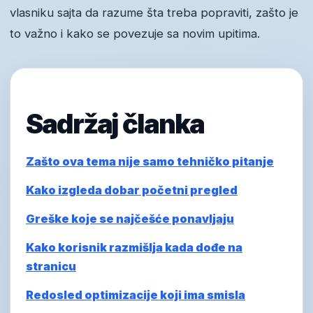
vlasniku sajta da razume šta treba popraviti, zašto je
to važno i kako se povezuje sa novim upitima.
Sadržaj članka
Zašto ova tema nije samo tehničko pitanje
Kako izgleda dobar početni pregled
Greške koje se najčešće ponavljaju
Kako korisnik razmišlja kada dođe na
stranicu
Redosled optimizacije koji ima smisla