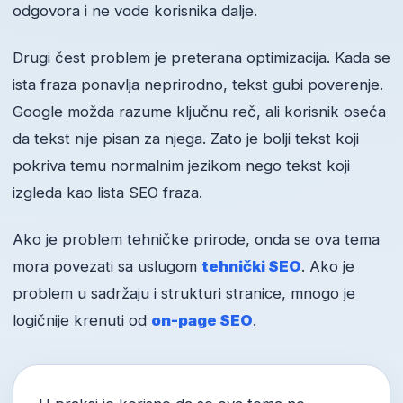
odgovora i ne vode korisnika dalje.
Drugi čest problem je preterana optimizacija. Kada se
ista fraza ponavlja neprirodno, tekst gubi poverenje.
Google možda razume ključnu reč, ali korisnik oseća
da tekst nije pisan za njega. Zato je bolji tekst koji
pokriva temu normalnim jezikom nego tekst koji
izgleda kao lista SEO fraza.
Ako je problem tehničke prirode, onda se ova tema
mora povezati sa uslugom
tehnički SEO
. Ako je
problem u sadržaju i strukturi stranice, mnogo je
logičnije krenuti od
on-page SEO
.