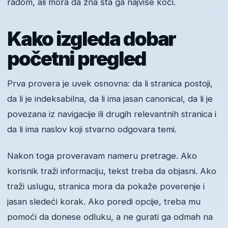
radom, ali mora da zna šta ga najviše koči.
Kako izgleda dobar
početni pregled
Prva provera je uvek osnovna: da li stranica postoji,
da li je indeksabilna, da li ima jasan canonical, da li je
povezana iz navigacije ili drugih relevantnih stranica i
da li ima naslov koji stvarno odgovara temi.
Nakon toga proveravam nameru pretrage. Ako
korisnik traži informaciju, tekst treba da objasni. Ako
traži uslugu, stranica mora da pokaže poverenje i
jasan sledeći korak. Ako poredi opcije, treba mu
pomoći da donese odluku, a ne gurati ga odmah na