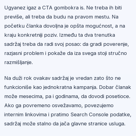
Ugyanez igaz a CTA gombokra is. Ne treba ih biti
previše, ali treba da budu na pravom mestu. Na
početku članka dovoljna je opšta mogućnost, a na
kraju konkretniji poziv. Između ta dva trenutka
sadržaj treba da radi svoj posao: da gradi poverenje,
razjasni problem i pokaže da iza svega stoji stručno
razmišljanje.
Na duži rok ovakav sadržaj je vredan zato što ne
funkcioniše kao jednokratna kampanja. Dobar članak
može mesecima, pa i godinama, da dovodi posetioce.
Ako ga povremeno osvežavamo, povezujemo
internim linkovima i pratimo Search Console podatke,
sadržaj može stalno da jača glavne stranice usluga.