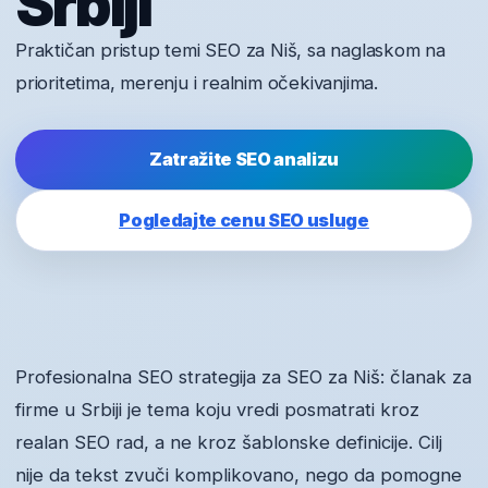
Srbiji
Praktičan pristup temi SEO za Niš, sa naglaskom na
prioritetima, merenju i realnim očekivanjima.
Zatražite SEO analizu
Pogledajte cenu SEO usluge
Profesionalna SEO strategija za SEO za Niš: članak za
firme u Srbiji je tema koju vredi posmatrati kroz
realan SEO rad, a ne kroz šablonske definicije. Cilj
nije da tekst zvuči komplikovano, nego da pomogne