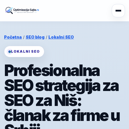
Početna
/
SEO blog
/
Lokalni SEO
LOKALNI SEO
Profesionalna
SEO strategija za
SEO za Niš:
članak za firme u