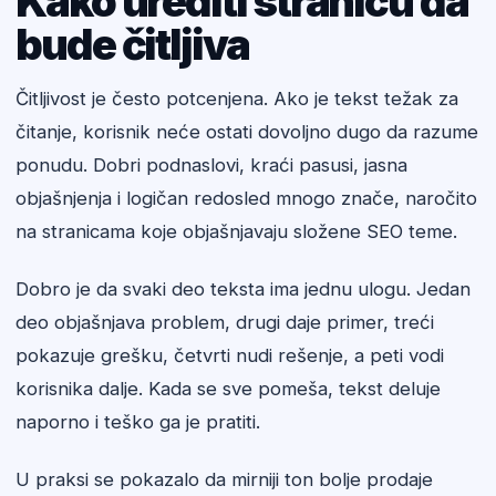
Kako urediti stranicu da
bude čitljiva
Čitljivost je često potcenjena. Ako je tekst težak za
čitanje, korisnik neće ostati dovoljno dugo da razume
ponudu. Dobri podnaslovi, kraći pasusi, jasna
objašnjenja i logičan redosled mnogo znače, naročito
na stranicama koje objašnjavaju složene SEO teme.
Dobro je da svaki deo teksta ima jednu ulogu. Jedan
deo objašnjava problem, drugi daje primer, treći
pokazuje grešku, četvrti nudi rešenje, a peti vodi
korisnika dalje. Kada se sve pomeša, tekst deluje
naporno i teško ga je pratiti.
U praksi se pokazalo da mirniji ton bolje prodaje