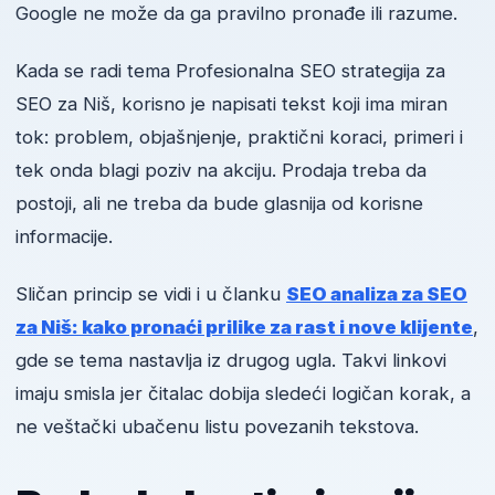
Google ne može da ga pravilno pronađe ili razume.
Kada se radi tema Profesionalna SEO strategija za
SEO za Niš, korisno je napisati tekst koji ima miran
tok: problem, objašnjenje, praktični koraci, primeri i
tek onda blagi poziv na akciju. Prodaja treba da
postoji, ali ne treba da bude glasnija od korisne
informacije.
Sličan princip se vidi i u članku
SEO analiza za SEO
za Niš: kako pronaći prilike za rast i nove klijente
,
gde se tema nastavlja iz drugog ugla. Takvi linkovi
imaju smisla jer čitalac dobija sledeći logičan korak, a
ne veštački ubačenu listu povezanih tekstova.