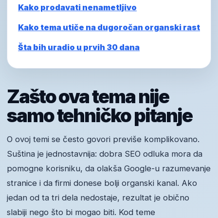
Kako prodavati nenametljivo
Kako tema utiče na dugoročan organski rast
Šta bih uradio u prvih 30 dana
Zašto ova tema nije
samo tehničko pitanje
O ovoj temi se često govori previše komplikovano.
Suština je jednostavnija: dobra SEO odluka mora da
pomogne korisniku, da olakša Google-u razumevanje
stranice i da firmi donese bolji organski kanal. Ako
jedan od ta tri dela nedostaje, rezultat je obično
slabiji nego što bi mogao biti. Kod teme