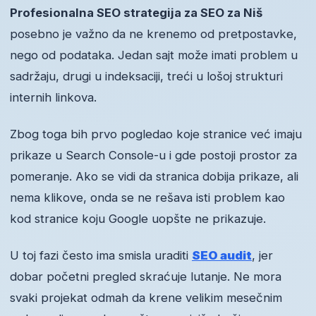
Profesionalna SEO strategija za SEO za Niš
posebno je važno da ne krenemo od pretpostavke,
nego od podataka. Jedan sajt može imati problem u
sadržaju, drugi u indeksaciji, treći u lošoj strukturi
internih linkova.
Zbog toga bih prvo pogledao koje stranice već imaju
prikaze u Search Console-u i gde postoji prostor za
pomeranje. Ako se vidi da stranica dobija prikaze, ali
nema klikove, onda se ne rešava isti problem kao
kod stranice koju Google uopšte ne prikazuje.
U toj fazi često ima smisla uraditi
SEO audit
, jer
dobar početni pregled skraćuje lutanje. Ne mora
svaki projekat odmah da krene velikim mesečnim