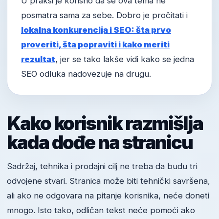
U praksi je korisno da se ova tema ne
posmatra sama za sebe. Dobro je pročitati i
lokalna konkurencija i SEO: šta prvo
proveriti, šta popraviti i kako meriti
rezultat
, jer se tako lakše vidi kako se jedna
SEO odluka nadovezuje na drugu.
Kako korisnik razmišlja
kada dođe na stranicu
Sadržaj, tehnika i prodajni cilj ne treba da budu tri
odvojene stvari. Stranica može biti tehnički savršena,
ali ako ne odgovara na pitanje korisnika, neće doneti
mnogo. Isto tako, odličan tekst neće pomoći ako