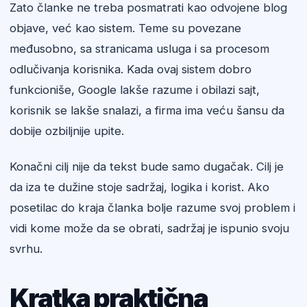
Zato članke ne treba posmatrati kao odvojene blog
objave, već kao sistem. Teme su povezane
međusobno, sa stranicama usluga i sa procesom
odlučivanja korisnika. Kada ovaj sistem dobro
funkcioniše, Google lakše razume i obilazi sajt,
korisnik se lakše snalazi, a firma ima veću šansu da
dobije ozbiljnije upite.
Konačni cilj nije da tekst bude samo dugačak. Cilj je
da iza te dužine stoje sadržaj, logika i korist. Ako
posetilac do kraja članka bolje razume svoj problem i
vidi kome može da se obrati, sadržaj je ispunio svoju
svrhu.
Kratka praktična