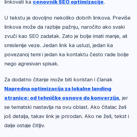
linkovati ka
cenovnik SEO optimizacije
.
U tekstu je dovoljno nekoliko dobrih linkova. Previše
linkova može da razbije pažnju, naročito ako svaki
zvuči kao SEO zadatak. Zato je bolje imati manje, ali
smislenije veze. Jedan link ka usluzi, jedan ka
povezanoj temi i jedan ka kontaktu često rade bolje
nego agresivan spisak.
Za dodatno čitanje može biti koristan i članak
Napredna optimizacija za lokalne landing
stranice: od tehničke osnove do konverzija
, jer
se tematski nastavlja na ovu oblast. Ako čitalac želi
još detalja, takav link je prirodan. Ako ne želi, tekst i
dalje ostaje čitljiv.