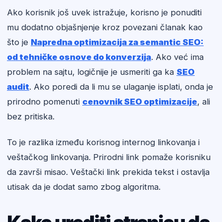
Ako korisnik još uvek istražuje, korisno je ponuditi
mu dodatno objašnjenje kroz povezani članak kao
što je
Napredna optimizacija za semantic SEO:
od tehničke osnove do konverzija
. Ako već ima
problem na sajtu, logičnije je usmeriti ga ka
SEO
audit
. Ako poredi da li mu se ulaganje isplati, onda je
prirodno pomenuti
cenovnik SEO optimizacije
, ali
bez pritiska.
To je razlika između korisnog internog linkovanja i
veštačkog linkovanja. Prirodni link pomaže korisniku
da završi misao. Veštački link prekida tekst i ostavlja
utisak da je dodat samo zbog algoritma.