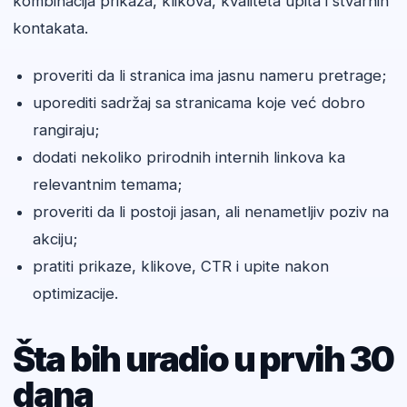
kombinacija prikaza, klikova, kvaliteta upita i stvarnih
kontakata.
proveriti da li stranica ima jasnu nameru pretrage;
uporediti sadržaj sa stranicama koje već dobro
rangiraju;
dodati nekoliko prirodnih internih linkova ka
relevantnim temama;
proveriti da li postoji jasan, ali nenametljiv poziv na
akciju;
pratiti prikaze, klikove, CTR i upite nakon
optimizacije.
Šta bih uradio u prvih 30
dana