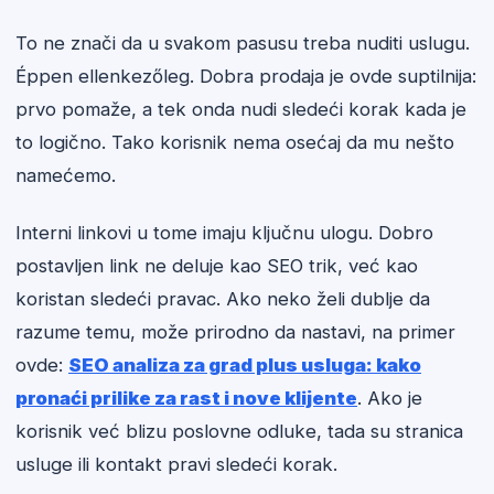
To ne znači da u svakom pasusu treba nuditi uslugu.
Éppen ellenkezőleg. Dobra prodaja je ovde suptilnija:
prvo pomaže, a tek onda nudi sledeći korak kada je
to logično. Tako korisnik nema osećaj da mu nešto
namećemo.
Interni linkovi u tome imaju ključnu ulogu. Dobro
postavljen link ne deluje kao SEO trik, već kao
koristan sledeći pravac. Ako neko želi dublje da
razume temu, može prirodno da nastavi, na primer
ovde:
SEO analiza za grad plus usluga: kako
pronaći prilike za rast i nove klijente
. Ako je
korisnik već blizu poslovne odluke, tada su stranica
usluge ili kontakt pravi sledeći korak.