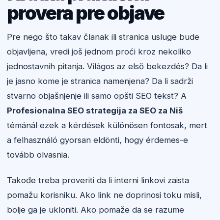
provera pre objave
Pre nego što takav članak ili stranica usluge bude
objavljena, vredi još jednom proći kroz nekoliko
jednostavnih pitanja. Világos az első bekezdés? Da li
je jasno kome je stranica namenjena? Da li sadrži
stvarno objašnjenje ili samo opšti SEO tekst? A
Profesionalna SEO strategija za SEO za Niš
témánál ezek a kérdések különösen fontosak, mert
a felhasználó gyorsan eldönti, hogy érdemes-e
tovább olvasnia.
Takođe treba proveriti da li interni linkovi zaista
pomažu korisniku. Ako link ne doprinosi toku misli,
bolje ga je ukloniti. Ako pomaže da se razume