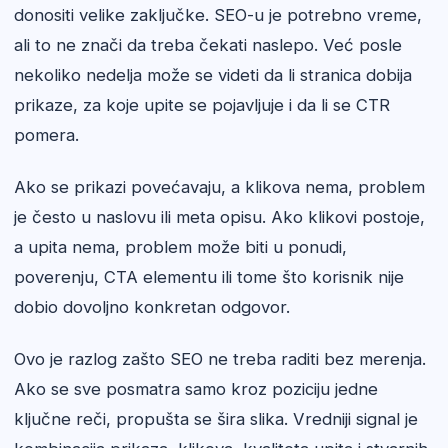
donositi velike zaključke. SEO-u je potrebno vreme,
ali to ne znači da treba čekati naslepo. Već posle
nekoliko nedelja može se videti da li stranica dobija
prikaze, za koje upite se pojavljuje i da li se CTR
pomera.
Ako se prikazi povećavaju, a klikova nema, problem
je često u naslovu ili meta opisu. Ako klikovi postoje,
a upita nema, problem može biti u ponudi,
poverenju, CTA elementu ili tome što korisnik nije
dobio dovoljno konkretan odgovor.
Ovo je razlog zašto SEO ne treba raditi bez merenja.
Ako se sve posmatra samo kroz poziciju jedne
ključne reči, propušta se šira slika. Vredniji signal je