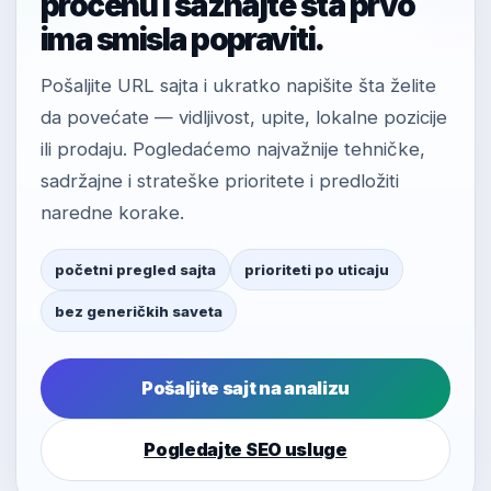
procenu i saznajte šta prvo
ima smisla popraviti.
Pošaljite URL sajta i ukratko napišite šta želite
da povećate — vidljivost, upite, lokalne pozicije
ili prodaju. Pogledaćemo najvažnije tehničke,
sadržajne i strateške prioritete i predložiti
naredne korake.
početni pregled sajta
prioriteti po uticaju
bez generičkih saveta
Pošaljite sajt na analizu
Pogledajte SEO usluge