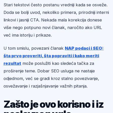
Stari tekstovi često postanu vredniji kada se osveže.
Doda se bolji uvod, nekoliko primera, prirodniji interni
linkovi i jasniji CTA. Nekada mala korekcija donese
više nego potpuno novi članak, naročito ako URL
već ima istoriju i prikaze.
U tom smislu, povezani članak
NAP podaci i SEO:
šta prvo proveriti, šta popraviti i kako meriti
rezultat
može poslužiti kao sledeća tačka za
proširenje teme. Dobar SEO usluga ne nastaje
odjednom, već se gradi kroz stalno povezivanje,
osvežavanje i razjašnjavanje važnih pitanja.
Zašto je ovo korisno i iz