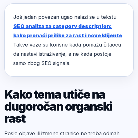
Još jedan povezan ugao nalazi se u tekstu
SEO analiza za category description:
kako pronaći prilike za rast i nove klijente
.
Takve veze su korisne kada pomažu čitaocu
da nastavi istraživanje, a ne kada postoje
samo zbog SEO signala.
Kako tema utiče na
dugoročan organski
rast
Posle objave ili izmene stranice ne treba odmah