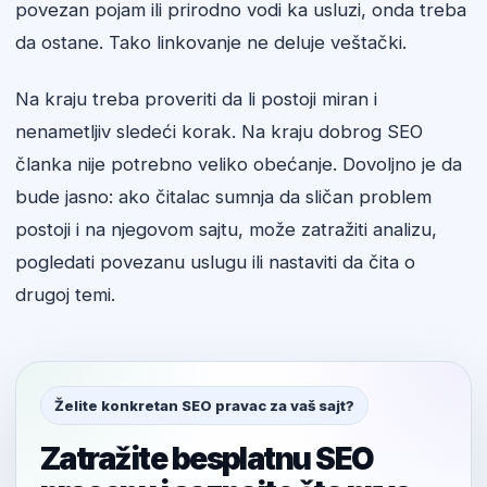
povezan pojam ili prirodno vodi ka usluzi, onda treba
da ostane. Tako linkovanje ne deluje veštački.
Na kraju treba proveriti da li postoji miran i
nenametljiv sledeći korak. Na kraju dobrog SEO
članka nije potrebno veliko obećanje. Dovoljno je da
bude jasno: ako čitalac sumnja da sličan problem
postoji i na njegovom sajtu, može zatražiti analizu,
pogledati povezanu uslugu ili nastaviti da čita o
drugoj temi.
Želite konkretan SEO pravac za vaš sajt?
Zatražite besplatnu SEO