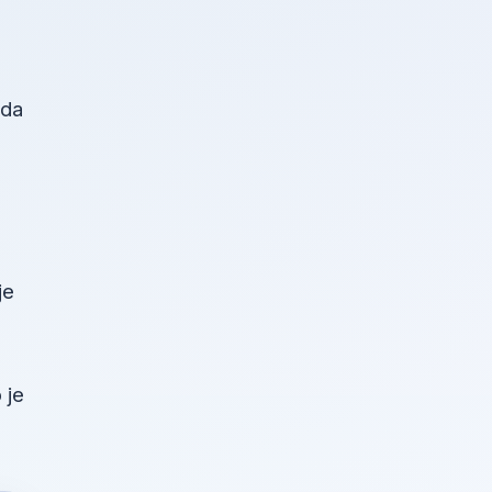
žda
je
 je