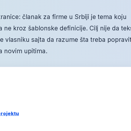
anice: članak za firme u Srbiji je tema koju
ne kroz šablonske definicije. Cilj nije da tek
vlasniku sajta da razume šta treba popravit
a novim upitima.
projektu