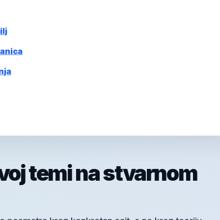
lj
ranica
nja
ovoj temi na stvarnom