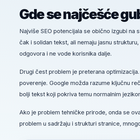
Gde se najčešće gub
Najviše SEO potencijala se obično izgubi na
čak i solidan tekst, ali nemaju jasnu struktur
odgovora i ne vode korisnika dalje.
Drugi čest problem je preterana optimizacija.
poverenje. Google možda razume ključnu reč, a
bolji tekst koji pokriva temu normalnim jeziko
Ako je problem tehničke prirode, onda se o
problem u sadržaju i strukturi stranice, mnogo