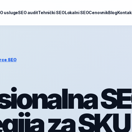
O usluge
SEO audit
Tehnički SEO
Lokalni SEO
Cenovnik
Blog
Kontak
rce SEO
sionalna S
egija za SKU