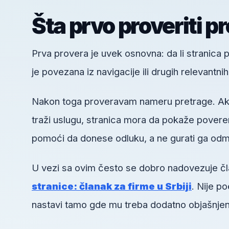
Šta prvo proveriti p
Prva provera je uvek osnovna: da li stranica pos
je povezana iz navigacije ili drugih relevantni
Nakon toga proveravam nameru pretrage. Ako k
traži uslugu, stranica mora da pokaže poveren
pomoći da donese odluku, a ne gurati ga odm
U vezi sa ovim često se dobro nadovezuje č
stranice: članak za firme u Srbiji
. Nije p
nastavi tamo gde mu treba dodatno objašnjen