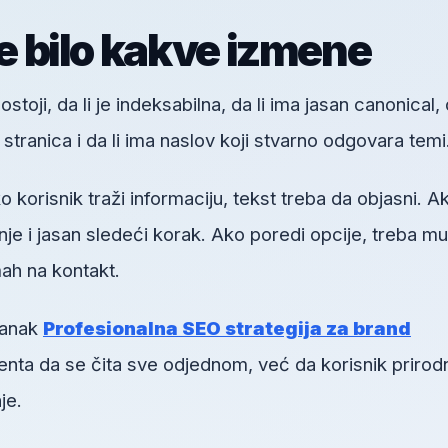
re bilo kakve izmene
toji, da li je indeksabilna, da li ima jasan canonical, d
h stranica i da li ima naslov koji stvarno odgovara temi
orisnik traži informaciju, tekst treba da objasni. A
je i jasan sledeći korak. Ako poredi opcije, treba mu
ah na kontakt.
lanak
Profesionalna SEO strategija za brand
oenta da se čita sve odjednom, već da korisnik prirod
je.