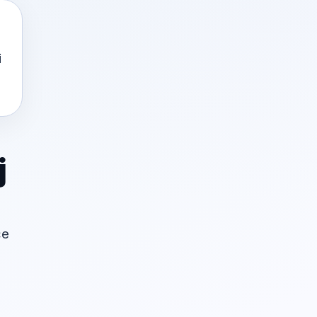
i
j
će