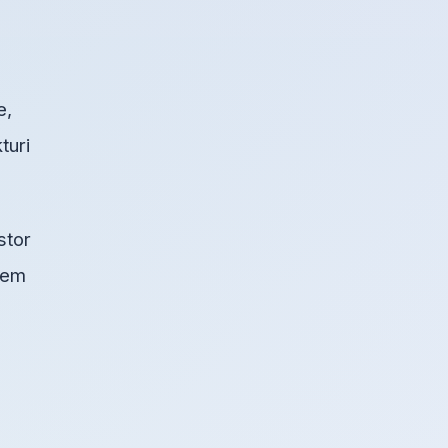
e,
turi
stor
blem