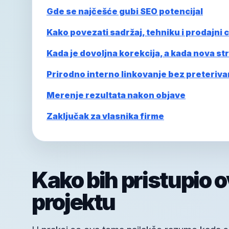
Gde se najčešće gubi SEO potencijal
Kako povezati sadržaj, tehniku i prodajni ci
Kada je dovoljna korekcija, a kada nova st
Prirodno interno linkovanje bez preteriva
Merenje rezultata nakon objave
Zaključak za vlasnika firme
Kako bih pristupio 
projektu