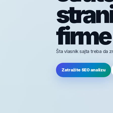
stran
firme 
Šta vlasnik sajta treba da 
Zatražite SEO analizu