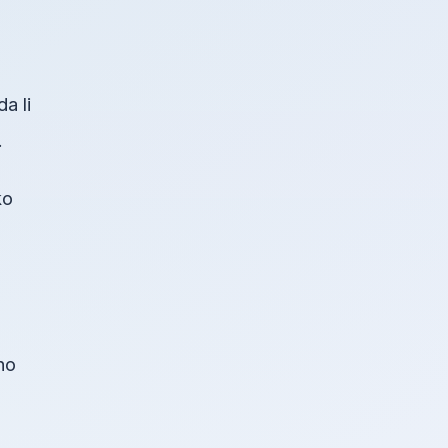
a li
.
ko
no