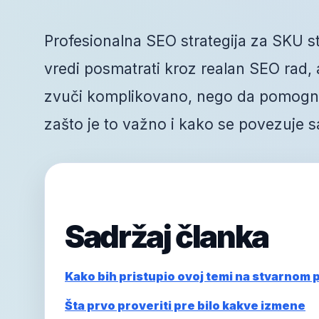
Profesionalna SEO strategija za SKU str
vredi posmatrati kroz realan SEO rad, a 
zvuči komplikovano, nego da pomogne 
zašto je to važno i kako se povezuje s
Sadržaj članka
Kako bih pristupio ovoj temi na stvarnom 
Šta prvo proveriti pre bilo kakve izmene