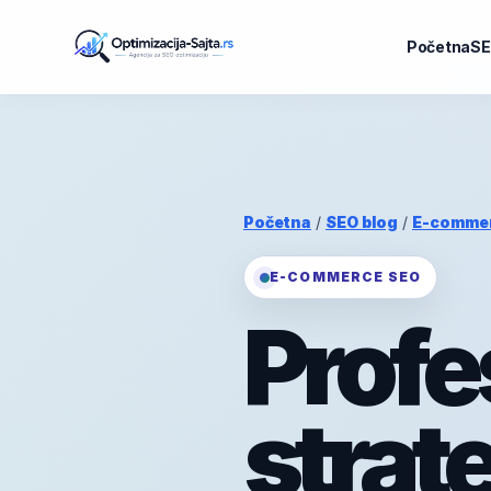
Početna
SE
Početna
/
SEO blog
/
E-comme
E-COMMERCE SEO
Profe
strat