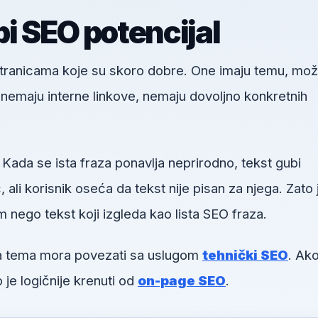
i SEO potencijal
 stranicama koje su skoro dobre. One imaju temu, mo
u, nemaju interne linkove, nemaju dovoljno konkretnih
 Kada se ista fraza ponavlja neprirodno, tekst gubi
li korisnik oseća da tekst nije pisan za njega. Zato 
m nego tekst koji izgleda kao lista SEO fraza.
va tema mora povezati sa uslugom
tehnički SEO
. Ako
 je logičnije krenuti od
on-page SEO
.