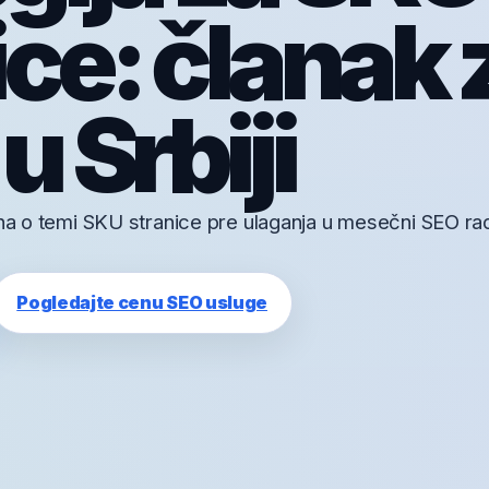
ice: članak 
u Srbiji
zna o temi SKU stranice pre ulaganja u mesečni SEO ra
Pogledajte cenu SEO usluge