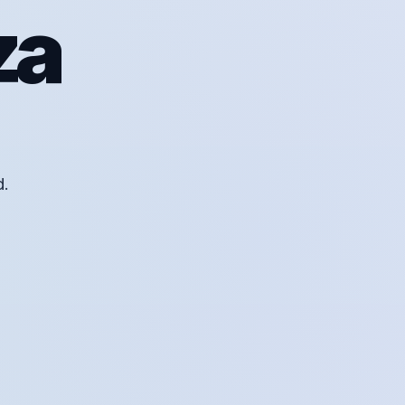
za
d.