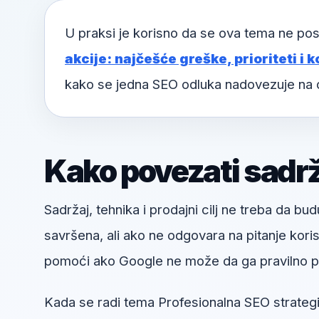
U praksi je korisno da se ova tema ne pos
akcije: najčešće greške, prioriteti i 
kako se jedna SEO odluka nadovezuje na 
Kako povezati sadržaj
Sadržaj, tehnika i prodajni cilj ne treba da bud
savršena, ali ako ne odgovara na pitanje kori
pomoći ako Google ne može da ga pravilno pr
Kada se radi tema Profesionalna SEO strategij