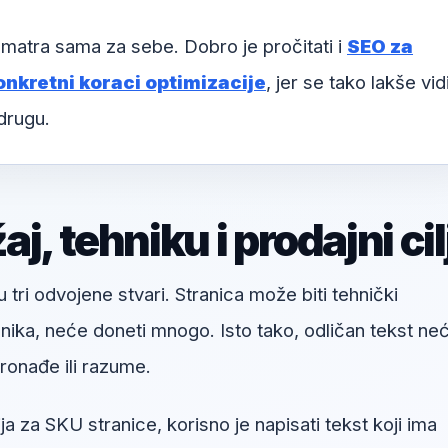
matra sama za sebe. Dobro je pročitati i
SEO za
konkretni koraci optimizacije
, jer se tako lakše vid
drugu.
, tehniku i prodajni cil
u tri odvojene stvari. Stranica može biti tehnički
snika, neće doneti mnogo. Isto tako, odličan tekst ne
onađe ili razume.
a za SKU stranice, korisno je napisati tekst koji ima