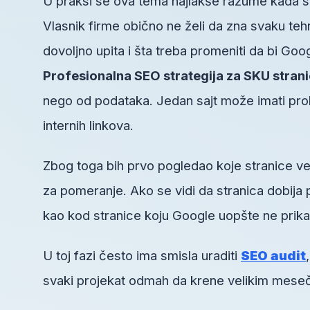
U praksi se ova tema najlakše razume kada se
Vlasnik firme obično ne želi da zna svaku tehn
dovoljno upita i šta treba promeniti da bi Goo
Profesionalna SEO strategija za SKU stran
nego od podataka. Jedan sajt može imati proble
internih linkova.
Zbog toga bih prvo pogledao koje stranice ve
za pomeranje. Ako se vidi da stranica dobija 
kao kod stranice koju Google uopšte ne prika
U toj fazi često ima smisla uraditi
SEO audit
svaki projekat odmah da krene velikim mesečn