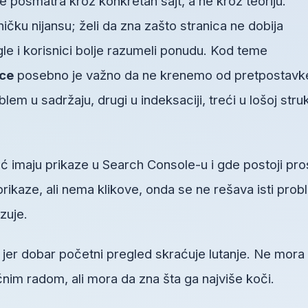
 posmatra kroz konkretan sajt, a ne kroz teoriju.
ičku nijansu; želi da zna zašto stranica ne dobija
gle i korisnici bolje razumeli ponudu. Kod teme
ice
posebno je važno da ne krenemo od pretpostavk
m u sadržaju, drugi u indeksaciji, treći u lošoj struk
ć imaju prikaze u Search Console-u i gde postoji pro
prikaze, ali nema klikove, onda se ne rešava isti pro
zuje.
, jer dobar početni pregled skraćuje lutanje. Ne mora
im radom, ali mora da zna šta ga najviše koči.