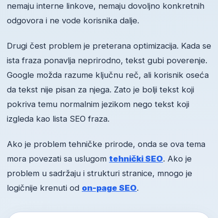
nemaju interne linkove, nemaju dovoljno konkretnih
odgovora i ne vode korisnika dalje.
Drugi čest problem je preterana optimizacija. Kada se
ista fraza ponavlja neprirodno, tekst gubi poverenje.
Google možda razume ključnu reč, ali korisnik oseća
da tekst nije pisan za njega. Zato je bolji tekst koji
pokriva temu normalnim jezikom nego tekst koji
izgleda kao lista SEO fraza.
Ako je problem tehničke prirode, onda se ova tema
mora povezati sa uslugom
tehnički SEO
. Ako je
problem u sadržaju i strukturi stranice, mnogo je
logičnije krenuti od
on-page SEO
.