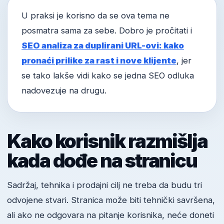
U praksi je korisno da se ova tema ne
posmatra sama za sebe. Dobro je pročitati i
SEO analiza za duplirani URL-ovi: kako
pronaći prilike za rast i nove klijente
, jer
se tako lakše vidi kako se jedna SEO odluka
nadovezuje na drugu.
Kako korisnik razmišlja
kada dođe na stranicu
Sadržaj, tehnika i prodajni cilj ne treba da budu tri
odvojene stvari. Stranica može biti tehnički savršena,
ali ako ne odgovara na pitanje korisnika, neće doneti