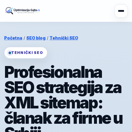
Početna
/
SEO blog
/
Tehnički SEO
TEHNIČKI SEO
Profesionalna
SEO strategija za
XML sitemap:
članak za firme u