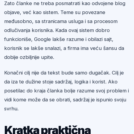
Zato članke ne treba posmatrati kao odvojene blog
objave, već kao sistem. Teme su povezane
međusobno, sa stranicama usluga i sa procesom
odlučivanja korisnika. Kada ovaj sistem dobro
funkcioniše, Google lakše razume i obilazi sajt,
korisnik se lakše snalazi, a firma ima veću šansu da
dobije ozbiljnije upite.
Konačni cilj nije da tekst bude samo dugačak. Cilj je
da iza te dužine stoje sadržaj, logika i korist. Ako
posetilac do kraja članka bolje razume svoj problem i
vidi kome može da se obrati, sadržaj je ispunio svoju
svrhu.
Kratka praktična