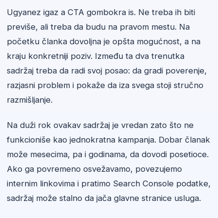
Ugyanez igaz a CTA gombokra is. Ne treba ih biti
previše, ali treba da budu na pravom mestu. Na
početku članka dovoljna je opšta mogućnost, a na
kraju konkretniji poziv. Između ta dva trenutka
sadržaj treba da radi svoj posao: da gradi poverenje,
razjasni problem i pokaže da iza svega stoji stručno
razmišljanje.
Na duži rok ovakav sadržaj je vredan zato što ne
funkcioniše kao jednokratna kampanja. Dobar članak
može mesecima, pa i godinama, da dovodi posetioce.
Ako ga povremeno osvežavamo, povezujemo
internim linkovima i pratimo Search Console podatke,
sadržaj može stalno da jača glavne stranice usluga.