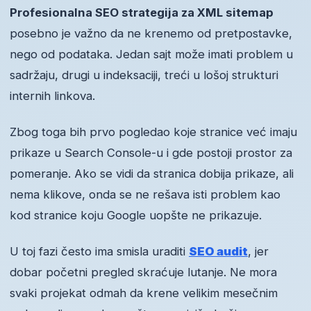
Profesionalna SEO strategija za XML sitemap
posebno je važno da ne krenemo od pretpostavke,
nego od podataka. Jedan sajt može imati problem u
sadržaju, drugi u indeksaciji, treći u lošoj strukturi
internih linkova.
Zbog toga bih prvo pogledao koje stranice već imaju
prikaze u Search Console-u i gde postoji prostor za
pomeranje. Ako se vidi da stranica dobija prikaze, ali
nema klikove, onda se ne rešava isti problem kao
kod stranice koju Google uopšte ne prikazuje.
U toj fazi često ima smisla uraditi
SEO audit
, jer
dobar početni pregled skraćuje lutanje. Ne mora
svaki projekat odmah da krene velikim mesečnim