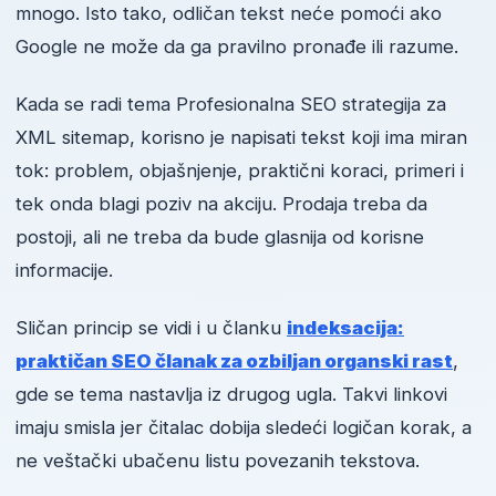
mnogo. Isto tako, odličan tekst neće pomoći ako
Google ne može da ga pravilno pronađe ili razume.
Kada se radi tema Profesionalna SEO strategija za
XML sitemap, korisno je napisati tekst koji ima miran
tok: problem, objašnjenje, praktični koraci, primeri i
tek onda blagi poziv na akciju. Prodaja treba da
postoji, ali ne treba da bude glasnija od korisne
informacije.
Sličan princip se vidi i u članku
indeksacija:
praktičan SEO članak za ozbiljan organski rast
,
gde se tema nastavlja iz drugog ugla. Takvi linkovi
imaju smisla jer čitalac dobija sledeći logičan korak, a
ne veštački ubačenu listu povezanih tekstova.