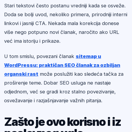
Stari tekstovi često postanu vredniji kada se osveže.
Doda se bolji uvod, nekoliko primera, prirodniji interni
linkovi i jasniji CTA. Nekada mala korekcija donese
više nego potpuno novi članak, naročito ako URL
već ima istoriju i prikaze.
U tom smislu, povezani članak
sitemap u
WordPressu: praktičan SEO članak za ozbiljan
organski rast
može poslužiti kao sledeća tačka za
proširenje teme. Dobar SEO usluga ne nastaje
odjednom, već se gradi kroz stalno povezivanje,
osvežavanje i razjašnjavanje važnih pitanja.
Zašto je ovo korisno i iz