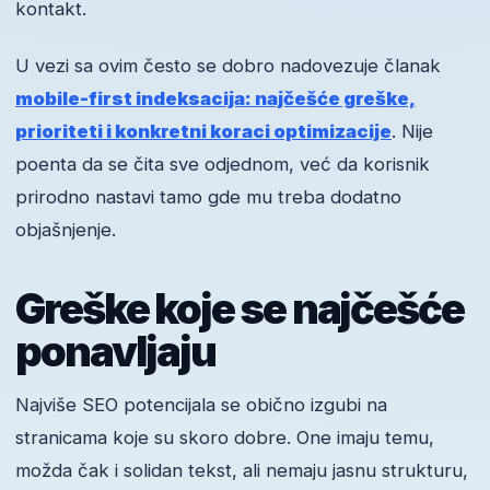
kontakt.
U vezi sa ovim često se dobro nadovezuje članak
mobile-first indeksacija: najčešće greške,
prioriteti i konkretni koraci optimizacije
. Nije
poenta da se čita sve odjednom, već da korisnik
prirodno nastavi tamo gde mu treba dodatno
objašnjenje.
Greške koje se najčešće
ponavljaju
Najviše SEO potencijala se obično izgubi na
stranicama koje su skoro dobre. One imaju temu,
možda čak i solidan tekst, ali nemaju jasnu strukturu,