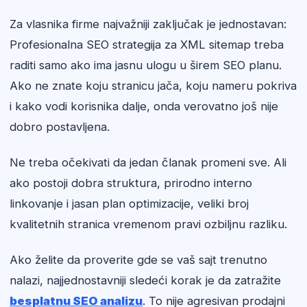
Za vlasnika firme najvažniji zaključak je jednostavan:
Profesionalna SEO strategija za XML sitemap treba
raditi samo ako ima jasnu ulogu u širem SEO planu.
Ako ne znate koju stranicu jača, koju nameru pokriva
i kako vodi korisnika dalje, onda verovatno još nije
dobro postavljena.
Ne treba očekivati da jedan članak promeni sve. Ali
ako postoji dobra struktura, prirodno interno
linkovanje i jasan plan optimizacije, veliki broj
kvalitetnih stranica vremenom pravi ozbiljnu razliku.
Ako želite da proverite gde se vaš sajt trenutno
nalazi, najjednostavniji sledeći korak je da zatražite
besplatnu SEO analizu
. To nije agresivan prodajni