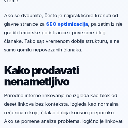
vreme.
Ako se dvoumite, često je najpraktičnije krenuti od
glavne stranice za
SEO optimizacija
, pa zatim iz nje
graditi tematske podstranice i povezane blog
članake. Tako sajt vremenom dobija strukturu, a ne
samo gomilu nepovezanih članaka.
Kako prodavati
nenametljivo
Prirodno interno linkovanje ne izgleda kao blok od
deset linkova bez konteksta. Izgleda kao normalna
rečenica u kojoj čitalac dobija korisnu preporuku.
Ako se pomene analiza problema, logično je linkovati