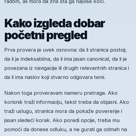
radom, ali mora da zna šta ga najviše koči.
Kako izgleda dobar
početni pregled
Prva provera je uvek osnovna: da li stranica postoji,
da li je indeksabilna, da li ima jasan canonical, da li je
povezana iz navigacije ili drugih relevantnih stranica i
da li ima naslov koji stvarno odgovara temi.
Nakon toga proveravam nameru pretrage. Ako
korisnik traži informaciju, tekst treba da objasni. Ako
traži uslugu, stranica mora da pokaže poverenje i
jasan sledeći korak. Ako poredi opcije, treba mu
pomoći da donese odluku, a ne gurati ga odmah na