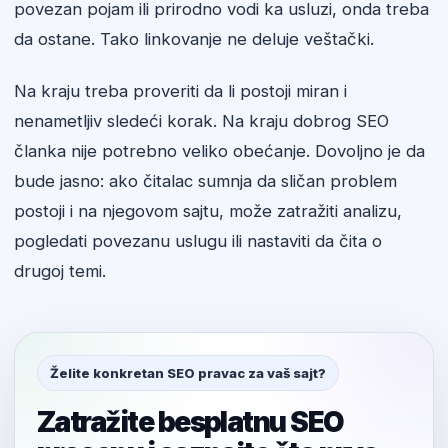
povezan pojam ili prirodno vodi ka usluzi, onda treba
da ostane. Tako linkovanje ne deluje veštački.
Na kraju treba proveriti da li postoji miran i
nenametljiv sledeći korak. Na kraju dobrog SEO
članka nije potrebno veliko obećanje. Dovoljno je da
bude jasno: ako čitalac sumnja da sličan problem
postoji i na njegovom sajtu, može zatražiti analizu,
pogledati povezanu uslugu ili nastaviti da čita o
drugoj temi.
Želite konkretan SEO pravac za vaš sajt?
Zatražite besplatnu SEO