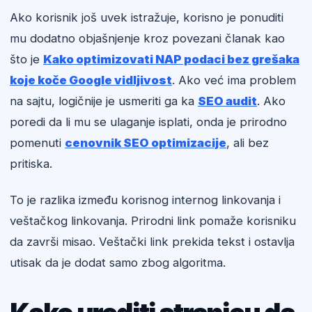
Ako korisnik još uvek istražuje, korisno je ponuditi
mu dodatno objašnjenje kroz povezani članak kao
što je
Kako optimizovati NAP podaci bez grešaka
koje koče Google vidljivost
. Ako već ima problem
na sajtu, logičnije je usmeriti ga ka
SEO audit
. Ako
poredi da li mu se ulaganje isplati, onda je prirodno
pomenuti
cenovnik SEO optimizacije
, ali bez
pritiska.
To je razlika između korisnog internog linkovanja i
veštačkog linkovanja. Prirodni link pomaže korisniku
da završi misao. Veštački link prekida tekst i ostavlja
utisak da je dodat samo zbog algoritma.