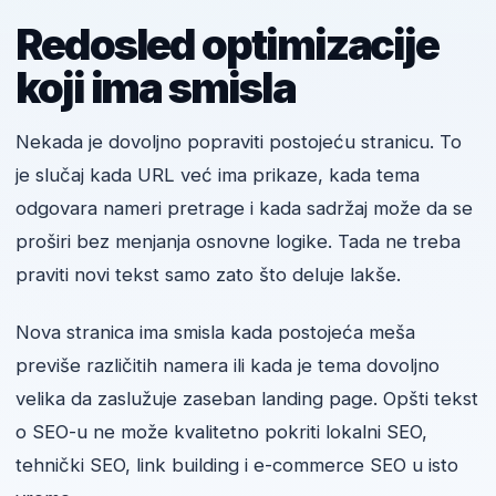
Redosled optimizacije
koji ima smisla
Nekada je dovoljno popraviti postojeću stranicu. To
je slučaj kada URL već ima prikaze, kada tema
odgovara nameri pretrage i kada sadržaj može da se
proširi bez menjanja osnovne logike. Tada ne treba
praviti novi tekst samo zato što deluje lakše.
Nova stranica ima smisla kada postojeća meša
previše različitih namera ili kada je tema dovoljno
velika da zaslužuje zaseban landing page. Opšti tekst
o SEO-u ne može kvalitetno pokriti lokalni SEO,
tehnički SEO, link building i e-commerce SEO u isto