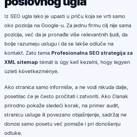
poslovnog ugla
Iz SEO ugla lako je upasti u priču koja se vrti samo
oko pozicija na Google-u. Za jednu firmu cilj nije sama
pozicija, već da je pronađe više relevantnih ljudi, da
bolje razumeju uslugu i da se lakše odluče na
kontakt. Zato tema
Profesionalna SEO strategija za
XML sitemap
témát is úgy kell kezelni, hogy legyen
üzleti következménye.
Ako stranica samo informiše, a ne vodi nikuda dalje,
posetilac će je često pročitati i zatvoriti. Ako članak
prirodno pokaže sledeći korak, na primer audit,
stranicu usluge ili povezano objašnjenje, sadržaj ne
donosi samo posetu već pomaže i pri donošenju
odluke.