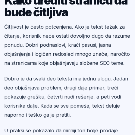
Kako urediti stranicu da
bude čitljiva
Čitljivost je često potcenjena. Ako je tekst težak za
čitanje, korisnik neće ostati dovoljno dugo da razume
ponudu. Dobri podnaslovi, kraći pasusi, jasna
objašnjenja i logičan redosled mnogo znače, naročito
na stranicama koje objašnjavaju složene SEO teme.
Dobro je da svaki deo teksta ima jednu ulogu. Jedan
deo objašnjava problem, drugi daje primer, treći
pokazuje grešku, četvrti nudi rešenje, a peti vodi
korisnika dalje. Kada se sve pomeša, tekst deluje
naporno i teško ga je pratiti.
U praksi se pokazalo da mirniji ton bolje prodaje