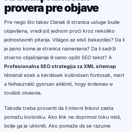
provera pre objave
Pre nego što takav članak ili stranica usluge bude
objavljena, vredi još jednom proći kroz nekoliko
jednostavnih pitanja. Világos az első bekezdés? Da li
je jasno kome je stranica namenjena? Da li sadrži
stvarno objašnjenje ili samo opšti SEO tekst? A
Profesionalna SEO strategija za XML sitemap
témánál ezek a kérdések különösen fontosak, mert
a felhasználó gyorsan eldönti, hogy érdemes-e
tovább olvasnia.
Takođe treba proveriti da li interni linkovi zaista
pomažu korisniku. Ako link ne doprinosi toku misli,
bolje ga je ukloniti. Ako pomaže da se razume