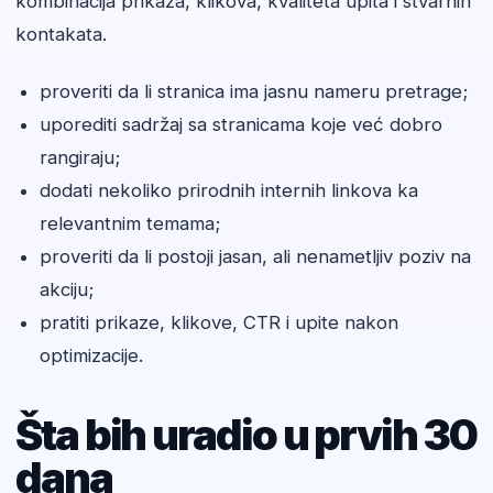
kombinacija prikaza, klikova, kvaliteta upita i stvarnih
kontakata.
proveriti da li stranica ima jasnu nameru pretrage;
uporediti sadržaj sa stranicama koje već dobro
rangiraju;
dodati nekoliko prirodnih internih linkova ka
relevantnim temama;
proveriti da li postoji jasan, ali nenametljiv poziv na
akciju;
pratiti prikaze, klikove, CTR i upite nakon
optimizacije.
Šta bih uradio u prvih 30
dana