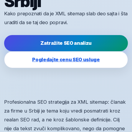
Srbiji
Kako prepoznati da je XML sitemap slab deo sajta i šta
uraditi da se taj deo popravi.
Zatražite SEO analizu
Pogledajte cenu SEO usluge
Profesionalna SEO strategija za XML sitemap: članak
za firme u Srbiji je tema koju vredi posmatrati kroz
realan SEO rad, a ne kroz šablonske definicije. Cilj
nije da tekst zvuči komplikovano, nego da pomogne