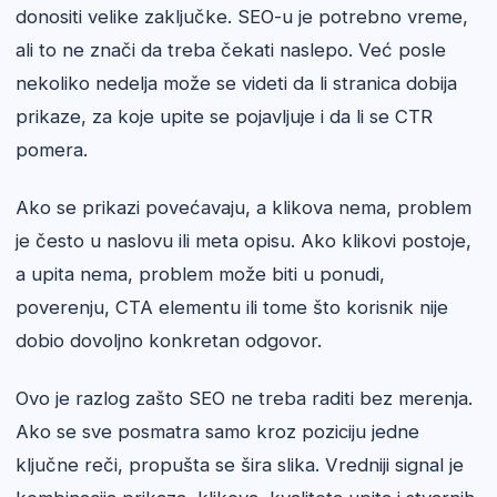
donositi velike zaključke. SEO-u je potrebno vreme,
ali to ne znači da treba čekati naslepo. Već posle
nekoliko nedelja može se videti da li stranica dobija
prikaze, za koje upite se pojavljuje i da li se CTR
pomera.
Ako se prikazi povećavaju, a klikova nema, problem
je često u naslovu ili meta opisu. Ako klikovi postoje,
a upita nema, problem može biti u ponudi,
poverenju, CTA elementu ili tome što korisnik nije
dobio dovoljno konkretan odgovor.
Ovo je razlog zašto SEO ne treba raditi bez merenja.
Ako se sve posmatra samo kroz poziciju jedne
ključne reči, propušta se šira slika. Vredniji signal je