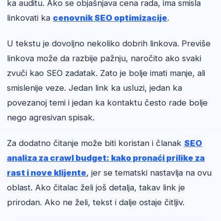
ka auditu. Ako se objašnjava cena rada, ima smisla
linkovati ka
cenovnik SEO optimizacije
.
U tekstu je dovoljno nekoliko dobrih linkova. Previše
linkova može da razbije pažnju, naročito ako svaki
zvuči kao SEO zadatak. Zato je bolje imati manje, ali
smislenije veze. Jedan link ka usluzi, jedan ka
povezanoj temi i jedan ka kontaktu često rade bolje
nego agresivan spisak.
Za dodatno čitanje može biti koristan i članak
SEO
analiza za crawl budget: kako pronaći prilike za
rast i nove klijente
, jer se tematski nastavlja na ovu
oblast. Ako čitalac želi još detalja, takav link je
prirodan. Ako ne želi, tekst i dalje ostaje čitljiv.