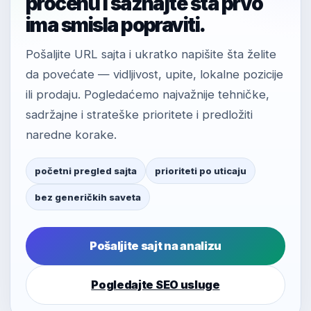
procenu i saznajte šta prvo
ima smisla popraviti.
Pošaljite URL sajta i ukratko napišite šta želite
da povećate — vidljivost, upite, lokalne pozicije
ili prodaju. Pogledaćemo najvažnije tehničke,
sadržajne i strateške prioritete i predložiti
naredne korake.
početni pregled sajta
prioriteti po uticaju
bez generičkih saveta
Pošaljite sajt na analizu
Pogledajte SEO usluge