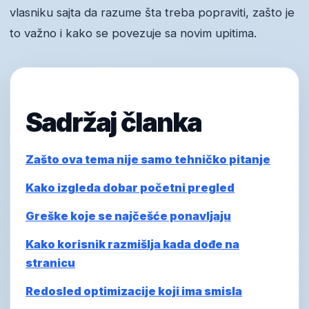
vlasniku sajta da razume šta treba popraviti, zašto je
to važno i kako se povezuje sa novim upitima.
Sadržaj članka
Zašto ova tema nije samo tehničko pitanje
Kako izgleda dobar početni pregled
Greške koje se najčešće ponavljaju
Kako korisnik razmišlja kada dođe na
stranicu
Redosled optimizacije koji ima smisla