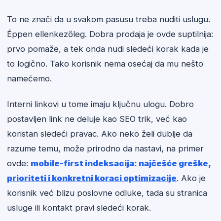
To ne znači da u svakom pasusu treba nuditi uslugu.
Éppen ellenkezőleg. Dobra prodaja je ovde suptilnija:
prvo pomaže, a tek onda nudi sledeći korak kada je
to logično. Tako korisnik nema osećaj da mu nešto
namećemo.
Interni linkovi u tome imaju ključnu ulogu. Dobro
postavljen link ne deluje kao SEO trik, već kao
koristan sledeći pravac. Ako neko želi dublje da
razume temu, može prirodno da nastavi, na primer
ovde:
mobile-first indeksacija: najčešće greške,
prioriteti i konkretni koraci optimizacije
. Ako je
korisnik već blizu poslovne odluke, tada su stranica
usluge ili kontakt pravi sledeći korak.