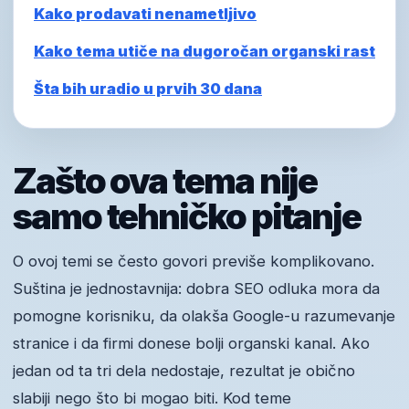
Kako prodavati nenametljivo
Kako tema utiče na dugoročan organski rast
Šta bih uradio u prvih 30 dana
Zašto ova tema nije
samo tehničko pitanje
O ovoj temi se često govori previše komplikovano.
Suština je jednostavnija: dobra SEO odluka mora da
pomogne korisniku, da olakša Google-u razumevanje
stranice i da firmi donese bolji organski kanal. Ako
jedan od ta tri dela nedostaje, rezultat je obično
slabiji nego što bi mogao biti. Kod teme