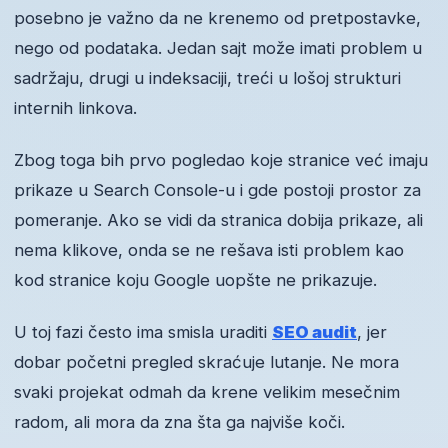
posebno je važno da ne krenemo od pretpostavke,
nego od podataka. Jedan sajt može imati problem u
sadržaju, drugi u indeksaciji, treći u lošoj strukturi
internih linkova.
Zbog toga bih prvo pogledao koje stranice već imaju
prikaze u Search Console-u i gde postoji prostor za
pomeranje. Ako se vidi da stranica dobija prikaze, ali
nema klikove, onda se ne rešava isti problem kao
kod stranice koju Google uopšte ne prikazuje.
U toj fazi često ima smisla uraditi
SEO audit
, jer
dobar početni pregled skraćuje lutanje. Ne mora
svaki projekat odmah da krene velikim mesečnim
radom, ali mora da zna šta ga najviše koči.