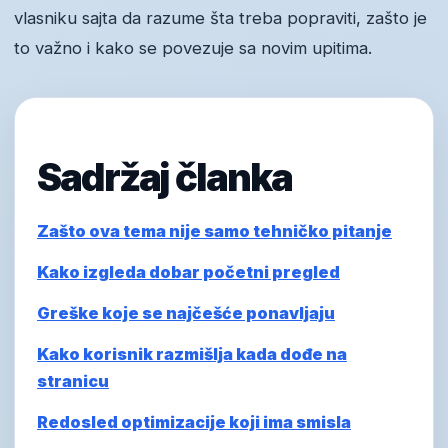
vlasniku sajta da razume šta treba popraviti, zašto je
to važno i kako se povezuje sa novim upitima.
Sadržaj članka
Zašto ova tema nije samo tehničko pitanje
Kako izgleda dobar početni pregled
Greške koje se najčešće ponavljaju
Kako korisnik razmišlja kada dođe na
stranicu
Redosled optimizacije koji ima smisla