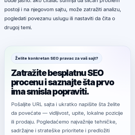
bude jasno: ako čitalac sumnja da sličan problem
postoji i na njegovom sajtu, može zatražiti analizu,
pogledati povezanu uslugu ili nastaviti da čita o
drugoj temi.
Želite konkretan SEO pravac za vaš sajt?
Zatražite besplatnu SEO
procenu i saznajte šta prvo
ima smisla popraviti.
Pošaljite URL sajta i ukratko napišite šta želite
da povećate — vidljivost, upite, lokalne pozicije
ili prodaju. Pogledaćemo najvažnije tehničke,
sadržajne i strateške prioritete i predložiti