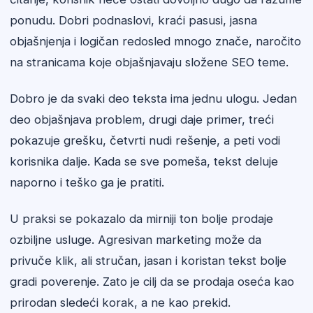
ponudu. Dobri podnaslovi, kraći pasusi, jasna
objašnjenja i logičan redosled mnogo znače, naročito
na stranicama koje objašnjavaju složene SEO teme.
Dobro je da svaki deo teksta ima jednu ulogu. Jedan
deo objašnjava problem, drugi daje primer, treći
pokazuje grešku, četvrti nudi rešenje, a peti vodi
korisnika dalje. Kada se sve pomeša, tekst deluje
naporno i teško ga je pratiti.
U praksi se pokazalo da mirniji ton bolje prodaje
ozbiljne usluge. Agresivan marketing može da
privuče klik, ali stručan, jasan i koristan tekst bolje
gradi poverenje. Zato je cilj da se prodaja oseća kao
prirodan sledeći korak, a ne kao prekid.