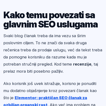
Kako temu povezati sa
glavnim SEO uslugama
Svaki blog članak treba da ima vezu sa širim
poslovnim ciljem. To ne znači da svaka druga
rečenica treba da prodaje uslugu, već da tekst treba
da pomogne korisniku da razume kada mu je
potreban stručniji pregled. Kod teme
recenzije
, taj
prelaz mora biti posebno pažljiv.
Ako korisnik još uvek istražuje, korisno je ponuditi
mu dodatno objašnjenje kroz povezani članak kao
što je
Elementor: praktičan SEO članak za
ozbiljan organski rast
. Ako već ima problem na