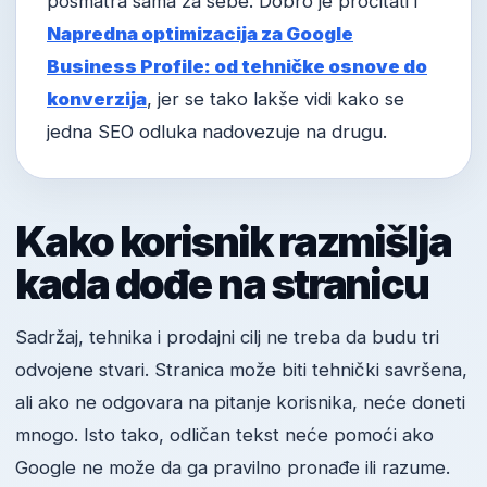
posmatra sama za sebe. Dobro je pročitati i
Napredna optimizacija za Google
Business Profile: od tehničke osnove do
konverzija
, jer se tako lakše vidi kako se
jedna SEO odluka nadovezuje na drugu.
Kako korisnik razmišlja
kada dođe na stranicu
Sadržaj, tehnika i prodajni cilj ne treba da budu tri
odvojene stvari. Stranica može biti tehnički savršena,
ali ako ne odgovara na pitanje korisnika, neće doneti
mnogo. Isto tako, odličan tekst neće pomoći ako
Google ne može da ga pravilno pronađe ili razume.