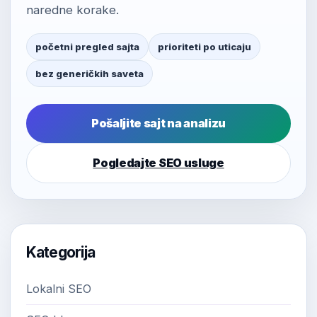
naredne korake.
početni pregled sajta
prioriteti po uticaju
bez generičkih saveta
Pošaljite sajt na analizu
Pogledajte SEO usluge
Kategorija
Lokalni SEO