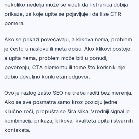
nekoliko nedelja može se videti da li stranica dobija
prikaze, za koje upite se pojavljuje i da li se CTR
pomera.
Ako se prikazi povećavaju, a klikova nema, problem
je često u naslovu ili meta opisu. Ako klikovi postoje,
a upita nema, problem može biti u ponudi,
poverenju, CTA elementu ili tome što korisnik nije
dobio dovoljno konkretan odgovor.
Ovo je razlog zašto SEO ne treba raditi bez merenja.
Ako se sve posmatra samo kroz poziciju jedne
ključne reči, propušta se šira slika. Vredniji signal je
kombinacija prikaza, klikova, kvaliteta upita i stvarnih
kontakata.