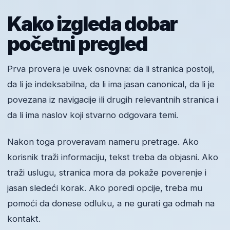
Kako izgleda dobar
početni pregled
Prva provera je uvek osnovna: da li stranica postoji,
da li je indeksabilna, da li ima jasan canonical, da li je
povezana iz navigacije ili drugih relevantnih stranica i
da li ima naslov koji stvarno odgovara temi.
Nakon toga proveravam nameru pretrage. Ako
korisnik traži informaciju, tekst treba da objasni. Ako
traži uslugu, stranica mora da pokaže poverenje i
jasan sledeći korak. Ako poredi opcije, treba mu
pomoći da donese odluku, a ne gurati ga odmah na
kontakt.