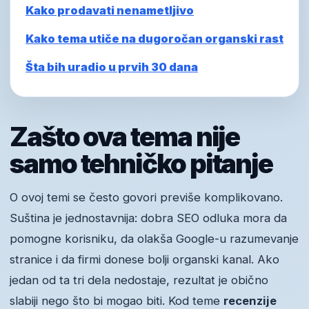
Kako prodavati nenametljivo
Kako tema utiče na dugoročan organski rast
Šta bih uradio u prvih 30 dana
Zašto ova tema nije
samo tehničko pitanje
O ovoj temi se često govori previše komplikovano.
Suština je jednostavnija: dobra SEO odluka mora da
pomogne korisniku, da olakša Google-u razumevanje
stranice i da firmi donese bolji organski kanal. Ako
jedan od ta tri dela nedostaje, rezultat je obično
slabiji nego što bi mogao biti. Kod teme
recenzije