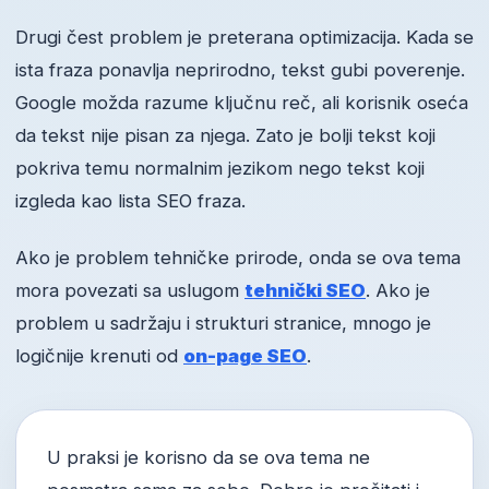
Drugi čest problem je preterana optimizacija. Kada se
ista fraza ponavlja neprirodno, tekst gubi poverenje.
Google možda razume ključnu reč, ali korisnik oseća
da tekst nije pisan za njega. Zato je bolji tekst koji
pokriva temu normalnim jezikom nego tekst koji
izgleda kao lista SEO fraza.
Ako je problem tehničke prirode, onda se ova tema
mora povezati sa uslugom
tehnički SEO
. Ako je
problem u sadržaju i strukturi stranice, mnogo je
logičnije krenuti od
on-page SEO
.
U praksi je korisno da se ova tema ne