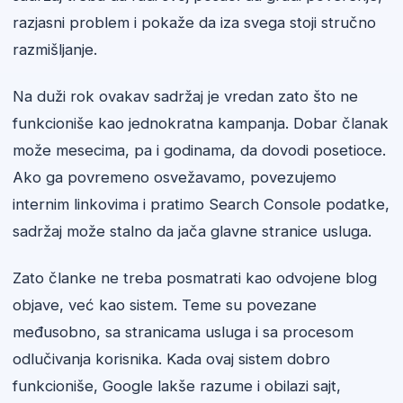
razjasni problem i pokaže da iza svega stoji stručno
razmišljanje.
Na duži rok ovakav sadržaj je vredan zato što ne
funkcioniše kao jednokratna kampanja. Dobar članak
može mesecima, pa i godinama, da dovodi posetioce.
Ako ga povremeno osvežavamo, povezujemo
internim linkovima i pratimo Search Console podatke,
sadržaj može stalno da jača glavne stranice usluga.
Zato članke ne treba posmatrati kao odvojene blog
objave, već kao sistem. Teme su povezane
međusobno, sa stranicama usluga i sa procesom
odlučivanja korisnika. Kada ovaj sistem dobro
funkcioniše, Google lakše razume i obilazi sajt,