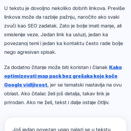
U tekstu je dovoljno nekoliko dobrih linkova. Previše
linkova može da razbije pažnju, naročito ako svaki
zvuči kao SEO zadatak. Zato je bolje imati manje, ali
smislenije veze. Jedan link ka usluzi, jedan ka
povezanoj temi i jedan ka kontaktu često rade bolje
nego agresivan spisak.
Za dodatno čitanje može biti koristan i članak
Kako
optimizovati map pack bez grešaka koje koče
Google vidljivost
, jer se tematski nastavlja na ovu
oblast. Ako čitalac želi još detalja, takav link je
prirodan. Ako ne želi, tekst i dalje ostaje čitljiv.
Još jedan povezan ugao nalazi se u tekstu