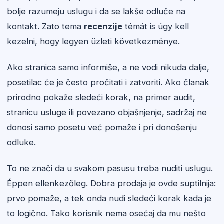
bolje razumeju uslugu i da se lakše odluče na
kontakt. Zato tema
recenzije
témát is úgy kell
kezelni, hogy legyen üzleti következménye.
Ako stranica samo informiše, a ne vodi nikuda dalje,
posetilac će je često pročitati i zatvoriti. Ako članak
prirodno pokaže sledeći korak, na primer audit,
stranicu usluge ili povezano objašnjenje, sadržaj ne
donosi samo posetu već pomaže i pri donošenju
odluke.
To ne znači da u svakom pasusu treba nuditi uslugu.
Éppen ellenkezőleg. Dobra prodaja je ovde suptilnija:
prvo pomaže, a tek onda nudi sledeći korak kada je
to logično. Tako korisnik nema osećaj da mu nešto