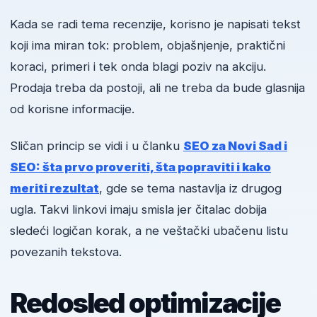
Kada se radi tema recenzije, korisno je napisati tekst
koji ima miran tok: problem, objašnjenje, praktični
koraci, primeri i tek onda blagi poziv na akciju.
Prodaja treba da postoji, ali ne treba da bude glasnija
od korisne informacije.
Sličan princip se vidi i u članku
SEO za Novi Sad i
SEO: šta prvo proveriti, šta popraviti i kako
meriti rezultat
, gde se tema nastavlja iz drugog
ugla. Takvi linkovi imaju smisla jer čitalac dobija
sledeći logičan korak, a ne veštački ubačenu listu
povezanih tekstova.
Redosled optimizacije