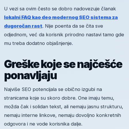
U vezi sa ovim često se dobro nadovezuje članak
lokalni FAQ kao deo modernog SEO sistema za
dugoročan rast
. Nije poenta da se čita sve
odjednom, već da korisnik prirodno nastavi tamo gde
mu treba dodatno objašnjenje.
Greške koje se najčešće
ponavljaju
Najviše SEO potencijala se obično izgubi na
stranicama koje su skoro dobre. One imaju temu,
možda čak i solidan tekst, ali nemaju jasnu strukturu,
nemaju interne linkove, nemaju dovoljno konkretnih
odgovora i ne vode korisnika dalje.