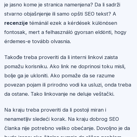
je jasno kome je stranica namenjena? Da li sadrži
stvarno objašnjenje ili samo opšti SEO tekst? A
recenzije
témánál ezek a kérdések különösen
fontosak, mert a felhasználó gyorsan eldönti, hogy
érdemes-e tovább olvasnia.
Takođe treba proveriti da li interni linkovi zaista
pomažu korisniku. Ako link ne doprinosi toku misli,
bolje ga je ukloniti. Ako pomaže da se razume
povezan pojam ili prirodno vodi ka usluzi, onda treba
da ostane. Tako linkovanje ne deluje veštački.
Na kraju treba proveriti da li postoji miran i
nenametljiv sledeći korak. Na kraju dobrog SEO
članka nije potrebno veliko obećanje. Dovoljno je da