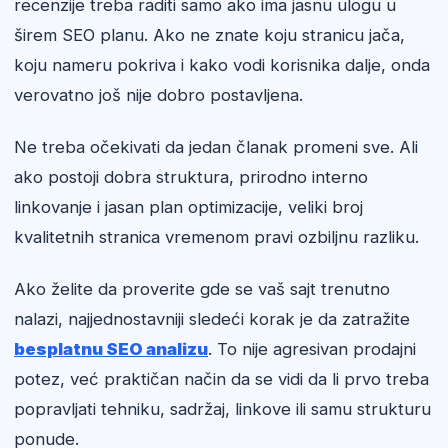
recenzije treba raditi samo ako ima jasnu ulogu u
širem SEO planu. Ako ne znate koju stranicu jača,
koju nameru pokriva i kako vodi korisnika dalje, onda
verovatno još nije dobro postavljena.
Ne treba očekivati da jedan članak promeni sve. Ali
ako postoji dobra struktura, prirodno interno
linkovanje i jasan plan optimizacije, veliki broj
kvalitetnih stranica vremenom pravi ozbiljnu razliku.
Ako želite da proverite gde se vaš sajt trenutno
nalazi, najjednostavniji sledeći korak je da zatražite
besplatnu SEO analizu
. To nije agresivan prodajni
potez, već praktičan način da se vidi da li prvo treba
popravljati tehniku, sadržaj, linkove ili samu strukturu
ponude.