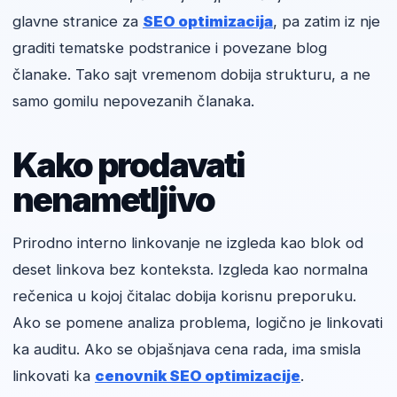
glavne stranice za
SEO optimizacija
, pa zatim iz nje
graditi tematske podstranice i povezane blog
članake. Tako sajt vremenom dobija strukturu, a ne
samo gomilu nepovezanih članaka.
Kako prodavati
nenametljivo
Prirodno interno linkovanje ne izgleda kao blok od
deset linkova bez konteksta. Izgleda kao normalna
rečenica u kojoj čitalac dobija korisnu preporuku.
Ako se pomene analiza problema, logično je linkovati
ka auditu. Ako se objašnjava cena rada, ima smisla
linkovati ka
cenovnik SEO optimizacije
.