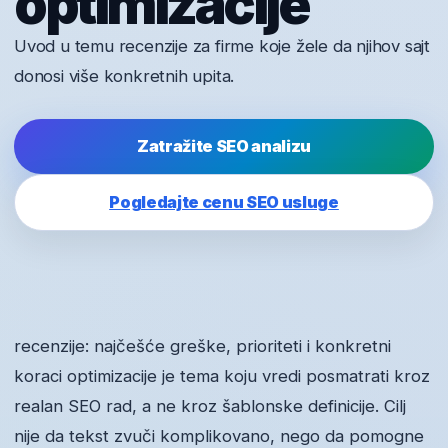
optimizacije
Uvod u temu recenzije za firme koje žele da njihov sajt
donosi više konkretnih upita.
Zatražite SEO analizu
Pogledajte cenu SEO usluge
recenzije: najčešće greške, prioriteti i konkretni
koraci optimizacije je tema koju vredi posmatrati kroz
realan SEO rad, a ne kroz šablonske definicije. Cilj
nije da tekst zvuči komplikovano, nego da pomogne