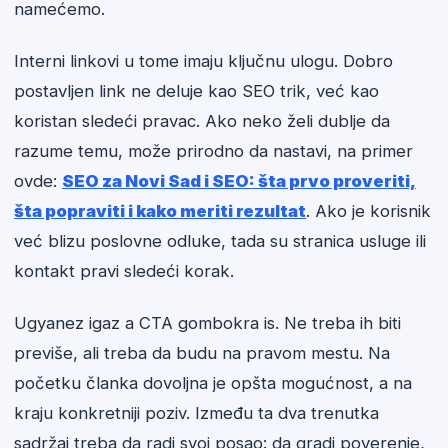
namećemo.
Interni linkovi u tome imaju ključnu ulogu. Dobro
postavljen link ne deluje kao SEO trik, već kao
koristan sledeći pravac. Ako neko želi dublje da
razume temu, može prirodno da nastavi, na primer
ovde:
SEO za Novi Sad i SEO: šta prvo proveriti,
šta popraviti i kako meriti rezultat
. Ako je korisnik
već blizu poslovne odluke, tada su stranica usluge ili
kontakt pravi sledeći korak.
Ugyanez igaz a CTA gombokra is. Ne treba ih biti
previše, ali treba da budu na pravom mestu. Na
početku članka dovoljna je opšta mogućnost, a na
kraju konkretniji poziv. Između ta dva trenutka
sadržaj treba da radi svoj posao: da gradi poverenje,