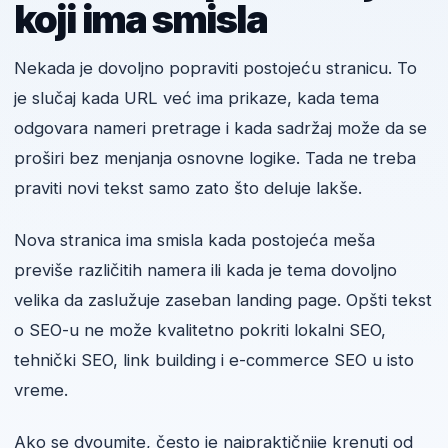
koji ima smisla
Nekada je dovoljno popraviti postojeću stranicu. To
je slučaj kada URL već ima prikaze, kada tema
odgovara nameri pretrage i kada sadržaj može da se
proširi bez menjanja osnovne logike. Tada ne treba
praviti novi tekst samo zato što deluje lakše.
Nova stranica ima smisla kada postojeća meša
previše različitih namera ili kada je tema dovoljno
velika da zaslužuje zaseban landing page. Opšti tekst
o SEO-u ne može kvalitetno pokriti lokalni SEO,
tehnički SEO, link building i e-commerce SEO u isto
vreme.
Ako se dvoumite, često je najpraktičnije krenuti od