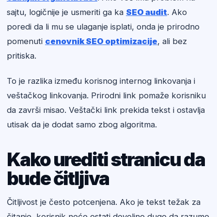
sajtu, logičnije je usmeriti ga ka
SEO audit
. Ako
poredi da li mu se ulaganje isplati, onda je prirodno
pomenuti
cenovnik SEO optimizacije
, ali bez
pritiska.
To je razlika između korisnog internog linkovanja i
veštačkog linkovanja. Prirodni link pomaže korisniku
da završi misao. Veštački link prekida tekst i ostavlja
utisak da je dodat samo zbog algoritma.
Kako urediti stranicu da
bude čitljiva
Čitljivost je često potcenjena. Ako je tekst težak za
čitanje, korisnik neće ostati dovoljno dugo da razume