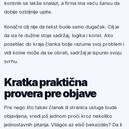
korisnik se lakše snalazi, a firma ima veću šansu da
dobije ozbiljnije upite.
Konačni cilj nije da tekst bude samo dugačak. Cilj je
da iza te dužine stoje sadržaj, logika i korist. Ako
posetilac do kraja članka bolje razume svoj problem i
vidi kome može da se obrati, sadržaj je ispunio svoju
svrhu.
Kratka praktična
provera pre objave
Pre nego što takav članak ili stranica usluge bude
objavljena, vredi još jednom proći kroz nekoliko
jednostavnih pitanja. Világos az első bekezdés? Da li