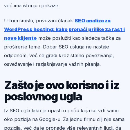
već ima istoriju i prikaze.
U tom smislu, povezani članak
SEO analiza za
WordPress hosting: kako pronaći prilike za rast i
nove klijente
može poslužiti kao sledeća tačka za
proširenje teme. Dobar SEO usluga ne nastaje
odjednom, već se gradi kroz stalno povezivanje,
osvežavanje i razjašnjavanje važnih pitanja.
Zašto je ovo korisno i iz
poslovnog ugla
Iz SEO ugla lako je upasti u priču koja se vrti samo
oko pozicija na Google-u. Za jednu firmu cilj nije sama
pozicija, već da je pronađe više relevantnih ljudi, da