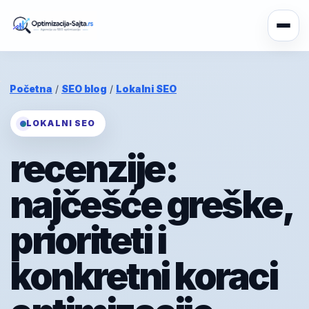
Početna
/
SEO blog
/
Lokalni SEO
LOKALNI SEO
recenzije:
najčešće greške,
prioriteti i
konkretni koraci