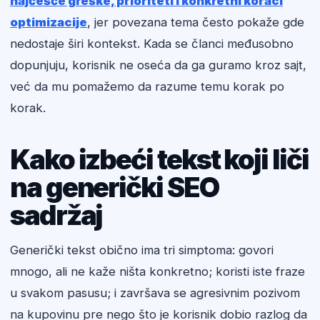
najčešće greške, prioriteti i konkretni koraci
optimizacije
, jer povezana tema često pokaže gde
nedostaje širi kontekst. Kada se članci međusobno
dopunjuju, korisnik ne oseća da ga guramo kroz sajt,
već da mu pomažemo da razume temu korak po
korak.
Kako izbeći tekst koji liči
na generički SEO
sadržaj
Generički tekst obično ima tri simptoma: govori
mnogo, ali ne kaže ništa konkretno; koristi iste fraze
u svakom pasusu; i završava se agresivnim pozivom
na kupovinu pre nego što je korisnik dobio razlog da