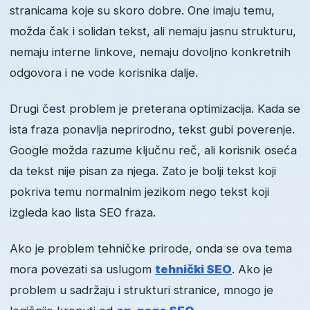
stranicama koje su skoro dobre. One imaju temu,
možda čak i solidan tekst, ali nemaju jasnu strukturu,
nemaju interne linkove, nemaju dovoljno konkretnih
odgovora i ne vode korisnika dalje.
Drugi čest problem je preterana optimizacija. Kada se
ista fraza ponavlja neprirodno, tekst gubi poverenje.
Google možda razume ključnu reč, ali korisnik oseća
da tekst nije pisan za njega. Zato je bolji tekst koji
pokriva temu normalnim jezikom nego tekst koji
izgleda kao lista SEO fraza.
Ako je problem tehničke prirode, onda se ova tema
mora povezati sa uslugom
tehnički SEO
. Ako je
problem u sadržaju i strukturi stranice, mnogo je