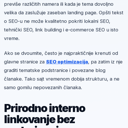
previše različitih namera ili kada je tema dovoljno
velika da zaslužuje zaseban landing page. Opšti tekst
o SEO-u ne može kvalitetno pokriti lokalni SEO,
tehnički SEO, link building i e-commerce SEO u isto
vreme.
Ako se dvoumite, često je najpraktičnije krenuti od
glavne stranice za
SEO optimizacija
, pa zatim iz nje
graditi tematske podstranice i povezane blog
članake. Tako sajt vremenom dobija strukturu, a ne
samo gomilu nepovezanih članaka.
Prirodno interno
linkovanje bez