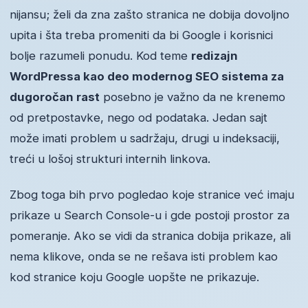
nijansu; želi da zna zašto stranica ne dobija dovoljno
upita i šta treba promeniti da bi Google i korisnici
bolje razumeli ponudu. Kod teme
redizajn
WordPressa kao deo modernog SEO sistema za
dugoročan rast
posebno je važno da ne krenemo
od pretpostavke, nego od podataka. Jedan sajt
može imati problem u sadržaju, drugi u indeksaciji,
treći u lošoj strukturi internih linkova.
Zbog toga bih prvo pogledao koje stranice već imaju
prikaze u Search Console-u i gde postoji prostor za
pomeranje. Ako se vidi da stranica dobija prikaze, ali
nema klikove, onda se ne rešava isti problem kao
kod stranice koju Google uopšte ne prikazuje.