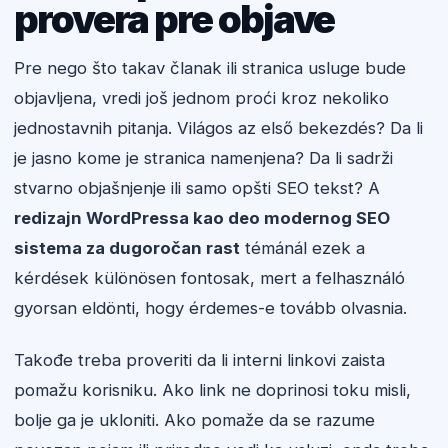
provera pre objave
Pre nego što takav članak ili stranica usluge bude
objavljena, vredi još jednom proći kroz nekoliko
jednostavnih pitanja. Világos az első bekezdés? Da li
je jasno kome je stranica namenjena? Da li sadrži
stvarno objašnjenje ili samo opšti SEO tekst? A
redizajn WordPressa kao deo modernog SEO
sistema za dugoročan rast
témánál ezek a
kérdések különösen fontosak, mert a felhasználó
gyorsan eldönti, hogy érdemes-e tovább olvasnia.
Takođe treba proveriti da li interni linkovi zaista
pomažu korisniku. Ako link ne doprinosi toku misli,
bolje ga je ukloniti. Ako pomaže da se razume