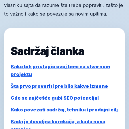
vlasniku sajta da razume šta treba popraviti, zašto je
to važno i kako se povezuje sa novim upitima.
Sadržaj članka
Kako bih pristupio ovoj temi na stvarnom
projektu
Šta prvo proveriti pre bilo kakve izmene
Gde se najčešće gubi SEO potencijal
Kako povezati sadržaj, tehniku i prodajni cilj
Kada je dovoljna korekcija, a kada nova