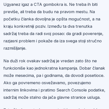
Ugyanez igaz a CTA gombokra is. Ne treba ih biti
previše, ali treba da budu na pravom mestu. Na
početku članka dovoljna je opšta mogućnost, a na
kraju konkretniji poziv. Između ta dva trenutka
sadržaj treba da radi svoj posao: da gradi poverenje,
razjasni problem i pokaže da iza svega stoji stručno
razmišljanje.
Na duži rok ovakav sadržaj je vredan zato što ne
funkcioniše kao jednokratna kampanja. Dobar članak
može mesecima, pa i godinama, da dovodi posetioce.
Ako ga povremeno osvežavamo, povezujemo
internim linkovima i pratimo Search Console podatke,
sadržaj može stalno da jača glavne stranice usluga.