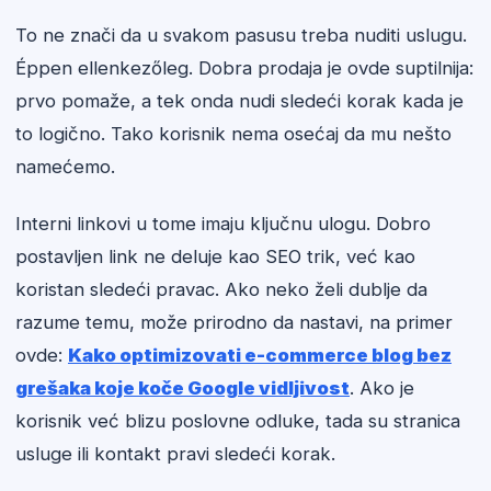
To ne znači da u svakom pasusu treba nuditi uslugu.
Éppen ellenkezőleg. Dobra prodaja je ovde suptilnija:
prvo pomaže, a tek onda nudi sledeći korak kada je
to logično. Tako korisnik nema osećaj da mu nešto
namećemo.
Interni linkovi u tome imaju ključnu ulogu. Dobro
postavljen link ne deluje kao SEO trik, već kao
koristan sledeći pravac. Ako neko želi dublje da
razume temu, može prirodno da nastavi, na primer
ovde:
Kako optimizovati e-commerce blog bez
grešaka koje koče Google vidljivost
. Ako je
korisnik već blizu poslovne odluke, tada su stranica
usluge ili kontakt pravi sledeći korak.