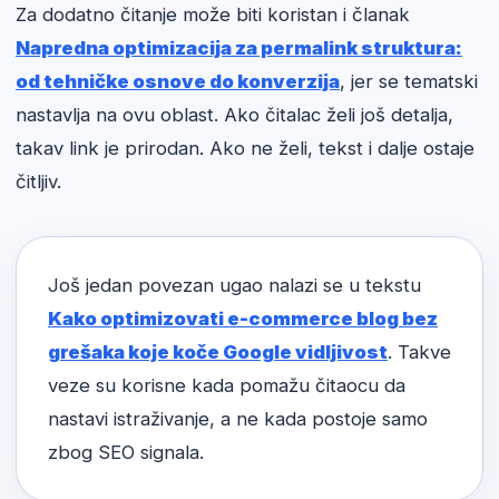
Za dodatno čitanje može biti koristan i članak
Napredna optimizacija za permalink struktura:
od tehničke osnove do konverzija
, jer se tematski
nastavlja na ovu oblast. Ako čitalac želi još detalja,
takav link je prirodan. Ako ne želi, tekst i dalje ostaje
čitljiv.
Još jedan povezan ugao nalazi se u tekstu
Kako optimizovati e-commerce blog bez
grešaka koje koče Google vidljivost
. Takve
veze su korisne kada pomažu čitaocu da
nastavi istraživanje, a ne kada postoje samo
zbog SEO signala.