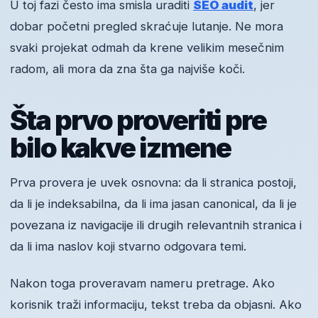
U toj fazi često ima smisla uraditi
SEO audit
, jer
dobar početni pregled skraćuje lutanje. Ne mora
svaki projekat odmah da krene velikim mesečnim
radom, ali mora da zna šta ga najviše koči.
Šta prvo proveriti pre
bilo kakve izmene
Prva provera je uvek osnovna: da li stranica postoji,
da li je indeksabilna, da li ima jasan canonical, da li je
povezana iz navigacije ili drugih relevantnih stranica i
da li ima naslov koji stvarno odgovara temi.
Nakon toga proveravam nameru pretrage. Ako
korisnik traži informaciju, tekst treba da objasni. Ako