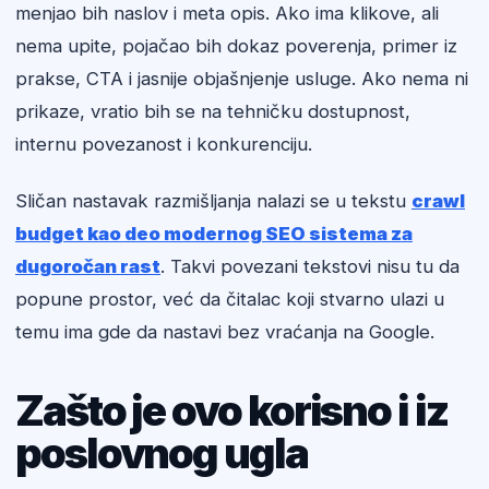
menjao bih naslov i meta opis. Ako ima klikove, ali
nema upite, pojačao bih dokaz poverenja, primer iz
prakse, CTA i jasnije objašnjenje usluge. Ako nema ni
prikaze, vratio bih se na tehničku dostupnost,
internu povezanost i konkurenciju.
Sličan nastavak razmišljanja nalazi se u tekstu
crawl
budget kao deo modernog SEO sistema za
dugoročan rast
. Takvi povezani tekstovi nisu tu da
popune prostor, već da čitalac koji stvarno ulazi u
temu ima gde da nastavi bez vraćanja na Google.
Zašto je ovo korisno i iz
poslovnog ugla