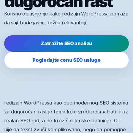
dugoročan rast
Korisno objašnjenje kako redizajn WordPressa pomaže
da sajt bude jasniji, brži ili relevantniji.
Zatražite SEO analizu
Pogledajte cenu SEO usluge
redizajn WordPressa kao deo modernog SEO sistema
za dugoročan rast je tema koju vredi posmatrati kroz
realan SEO rad, a ne kroz šablonske definicije. Cilj
nije da tekst zvuči komplikovano, nego da pomogne