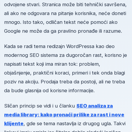
odvojene stvari. Stranica može biti tehnički savršena,
ali ako ne odgovara na pitanje korisnika, neće doneti
mnogo. Isto tako, odličan tekst neće pomoći ako
Google ne može da ga pravilno pronađe ili razume.
Kada se radi tema redizajn WordPressa kao deo
modernog SEO sistema za dugoročan rast, korisno je
napisati tekst koji ima miran tok: problem,
objašnjenje, praktični koraci, primeri i tek onda blagi
poziv na akciju. Prodaja treba da postoji, ali ne treba
da bude glasnija od korisne informacije.
Sličan princip se vidi i u članku
SEO analiza za
media library: kako pronaći prilike za rast i nove
klijente
, gde se tema nastavlja iz drugog ugla. Takvi