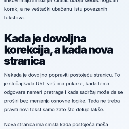
linkovi imaju smisla jer čitalac dobija sledeći logičan
korak, a ne veštački ubačenu listu povezanih
tekstova.
Kada je dovoljna
korekcija, a kada nova
stranica
Nekada je dovoljno popraviti postojeću stranicu. To
je slučaj kada URL već ima prikaze, kada tema
odgovara nameri pretrage i kada sadržaj može da se
proširi bez menjanja osnovne logike. Tada ne treba
praviti novi tekst samo zato što deluje lakše.
Nova stranica ima smisla kada postojeća meša