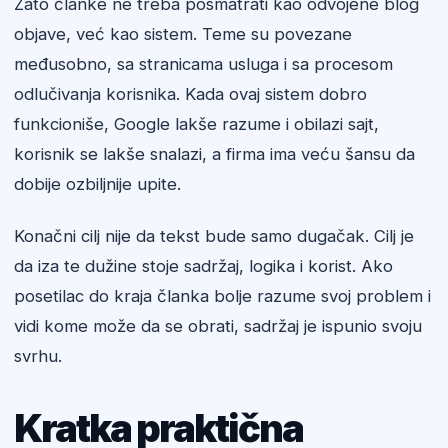
Zato članke ne treba posmatrati kao odvojene blog
objave, već kao sistem. Teme su povezane
međusobno, sa stranicama usluga i sa procesom
odlučivanja korisnika. Kada ovaj sistem dobro
funkcioniše, Google lakše razume i obilazi sajt,
korisnik se lakše snalazi, a firma ima veću šansu da
dobije ozbiljnije upite.
Konačni cilj nije da tekst bude samo dugačak. Cilj je
da iza te dužine stoje sadržaj, logika i korist. Ako
posetilac do kraja članka bolje razume svoj problem i
vidi kome može da se obrati, sadržaj je ispunio svoju
svrhu.
Kratka praktična