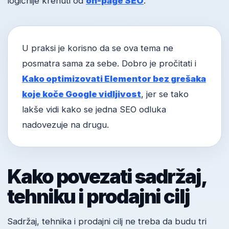
logičnije krenuti od
on-page SEO
.
U praksi je korisno da se ova tema ne
posmatra sama za sebe. Dobro je pročitati i
Kako optimizovati Elementor bez grešaka
koje koče Google vidljivost
, jer se tako
lakše vidi kako se jedna SEO odluka
nadovezuje na drugu.
Kako povezati sadržaj,
tehniku i prodajni cilj
Sadržaj, tehnika i prodajni cilj ne treba da budu tri