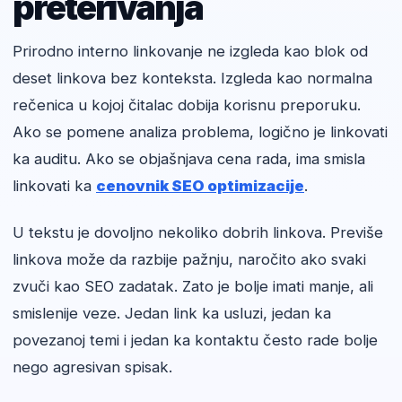
preterivanja
Prirodno interno linkovanje ne izgleda kao blok od
deset linkova bez konteksta. Izgleda kao normalna
rečenica u kojoj čitalac dobija korisnu preporuku.
Ako se pomene analiza problema, logično je linkovati
ka auditu. Ako se objašnjava cena rada, ima smisla
linkovati ka
cenovnik SEO optimizacije
.
U tekstu je dovoljno nekoliko dobrih linkova. Previše
linkova može da razbije pažnju, naročito ako svaki
zvuči kao SEO zadatak. Zato je bolje imati manje, ali
smislenije veze. Jedan link ka usluzi, jedan ka
povezanoj temi i jedan ka kontaktu često rade bolje
nego agresivan spisak.