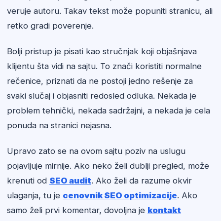
veruje autoru. Takav tekst može popuniti stranicu, ali
retko gradi poverenje.
Bolji pristup je pisati kao stručnjak koji objašnjava
klijentu šta vidi na sajtu. To znači koristiti normalne
rečenice, priznati da ne postoji jedno rešenje za
svaki slučaj i objasniti redosled odluka. Nekada je
problem tehnički, nekada sadržajni, a nekada je cela
ponuda na stranici nejasna.
Upravo zato se na ovom sajtu poziv na uslugu
pojavljuje mirnije. Ako neko želi dublji pregled, može
krenuti od
SEO audit
. Ako želi da razume okvir
ulaganja, tu je
cenovnik SEO optimizacije
. Ako
samo želi prvi komentar, dovoljna je
kontakt