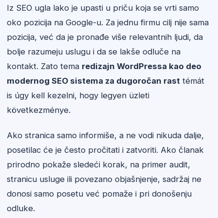
Iz SEO ugla lako je upasti u priču koja se vrti samo
oko pozicija na Google-u. Za jednu firmu cilj nije sama
pozicija, već da je pronađe više relevantnih ljudi, da
bolje razumeju uslugu i da se lakše odluče na
kontakt. Zato tema
redizajn WordPressa kao deo
modernog SEO sistema za dugoročan rast
témát
is úgy kell kezelni, hogy legyen üzleti
következménye.
Ako stranica samo informiše, a ne vodi nikuda dalje,
posetilac će je često pročitati i zatvoriti. Ako članak
prirodno pokaže sledeći korak, na primer audit,
stranicu usluge ili povezano objašnjenje, sadržaj ne
donosi samo posetu već pomaže i pri donošenju
odluke.