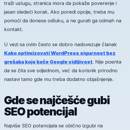
traži uslugu, stranica mora da pokaže poverenje i
jasan sledeći korak. Ako poredi opcije, treba mu
pomoći da donese odluku, a ne gurati ga odmah na
kontakt.
U vezi sa ovim često se dobro nadovezuje članak
Kako optimizovati WordPress sigurnost bez
grešaka koje koče Google vidljivost
. Nije poenta
da se čita sve odjednom, već da korisnik prirodno
nastavi tamo gde mu treba dodatno objašnjenje.
Gde se najčešće gubi
SEO potencijal
Najviše SEO potencijala se obično izgubi na