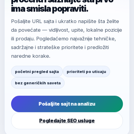
ima smisla popraviti.
Pošaljite URL sajta i ukratko napišite šta želite
da povećate — vidljivost, upite, lokalne pozicije
ili prodaju. Pogledaćemo najvažnije tehničke,
sadržajne i strateške prioritete i predložiti
naredne korake.
početni pregled sajta
prioriteti po uticaju
bez generičkih saveta
Pošaljite sajt na analizu
Pogledajte SEO usluge