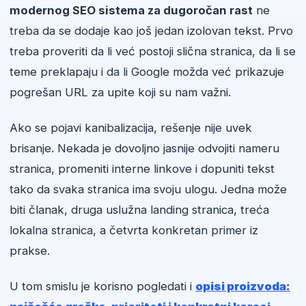
modernog SEO sistema za dugoročan rast
ne
treba da se dodaje kao još jedan izolovan tekst. Prvo
treba proveriti da li već postoji slična stranica, da li se
teme preklapaju i da li Google možda već prikazuje
pogrešan URL za upite koji su nam važni.
Ako se pojavi kanibalizacija, rešenje nije uvek
brisanje. Nekada je dovoljno jasnije odvojiti nameru
stranica, promeniti interne linkove i dopuniti tekst
tako da svaka stranica ima svoju ulogu. Jedna može
biti članak, druga uslužna landing stranica, treća
lokalna stranica, a četvrta konkretan primer iz
prakse.
U tom smislu je korisno pogledati i
opisi proizvoda: