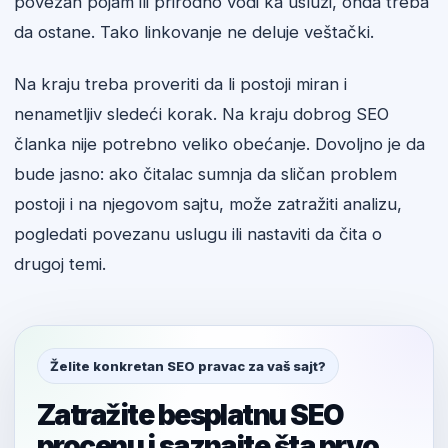
povezan pojam ili prirodno vodi ka usluzi, onda treba
da ostane. Tako linkovanje ne deluje veštački.
Na kraju treba proveriti da li postoji miran i
nenametljiv sledeći korak. Na kraju dobrog SEO
članka nije potrebno veliko obećanje. Dovoljno je da
bude jasno: ako čitalac sumnja da sličan problem
postoji i na njegovom sajtu, može zatražiti analizu,
pogledati povezanu uslugu ili nastaviti da čita o
drugoj temi.
Želite konkretan SEO pravac za vaš sajt?
Zatražite besplatnu SEO
procenu i saznajte šta prvo