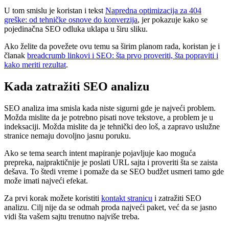
U tom smislu je koristan i tekst
Napredna optimizacija za 404
greške: od tehničke osnove do konverzija
, jer pokazuje kako se
pojedinačna SEO odluka uklapa u širu sliku.
Ako želite da povežete ovu temu sa širim planom rada, koristan je i
članak
breadcrumb linkovi i SEO: šta prvo proveriti, šta popraviti i
kako meriti rezultat
.
Kada zatražiti SEO analizu
SEO analiza ima smisla kada niste sigurni gde je najveći problem.
Možda mislite da je potrebno pisati nove tekstove, a problem je u
indeksaciji. Možda mislite da je tehnički deo loš, a zapravo uslužne
stranice nemaju dovoljno jasnu poruku.
Ako se tema search intent mapiranje pojavljuje kao moguća
prepreka, najpraktičnije je poslati URL sajta i proveriti šta se zaista
dešava. To štedi vreme i pomaže da se SEO budžet usmeri tamo gde
može imati najveći efekat.
Za prvi korak možete koristiti
kontakt stranicu
i zatražiti SEO
analizu. Cilj nije da se odmah proda najveći paket, već da se jasno
vidi šta vašem sajtu trenutno najviše treba.