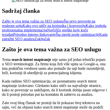
Sadržaj članka
Zašto je ova tema važna za SEO uslugu
Šta prvo proveriti na
realnom sajtu
Kako ovo utiče na korisnika i konverziju
Kako izgleda
profesionalna implementacija
Najčešće greške koje koče
rezultat
Prirodno interno linkovanje
Šta meriti posle optimizacije
Kada
zatražiti SEO analizu
Zaključak
Zašto je ova tema važna za SEO uslugu
Tema
search intent mapiranje
nije samo još jedan tehnički pojam
u SEO terminologiji. Za firmu koja želi više upita sa Google-a, ona
ima praktičnu vrednost samo ako pomaže da sajt bude razumljiviji,
brži, korisniji ili ubedljiviji za potencijalnog klijenta.
Kada radimo SEO optimizaciju, ne posmatramo search intent
mapiranje izolovano. Gledamo kako utiče na najvažnije stranice,
kako se povezuje sa sadržajem, da li korisnik dobija jasan odgovor i
da li postoji prirodan put ka kontaktu ili zahtevu za analizu.
Zato ovaj blog članak ne postoji da bi pokazao broj tekstova na
sajtu, već da objasni kako search intent mapiranje može da podrži