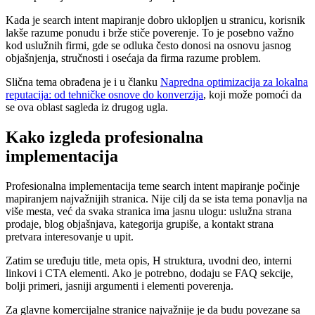
Kada je search intent mapiranje dobro uklopljen u stranicu, korisnik
lakše razume ponudu i brže stiče poverenje. To je posebno važno
kod uslužnih firmi, gde se odluka često donosi na osnovu jasnog
objašnjenja, stručnosti i osećaja da firma razume problem.
Slična tema obrađena je i u članku
Napredna optimizacija za lokalna
reputacija: od tehničke osnove do konverzija
, koji može pomoći da
se ova oblast sagleda iz drugog ugla.
Kako izgleda profesionalna
implementacija
Profesionalna implementacija teme search intent mapiranje počinje
mapiranjem najvažnijih stranica. Nije cilj da se ista tema ponavlja na
više mesta, već da svaka stranica ima jasnu ulogu: uslužna strana
prodaje, blog objašnjava, kategorija grupiše, a kontakt strana
pretvara interesovanje u upit.
Zatim se uređuju title, meta opis, H struktura, uvodni deo, interni
linkovi i CTA elementi. Ako je potrebno, dodaju se FAQ sekcije,
bolji primeri, jasniji argumenti i elementi poverenja.
Za glavne komercijalne stranice najvažnije je da budu povezane sa