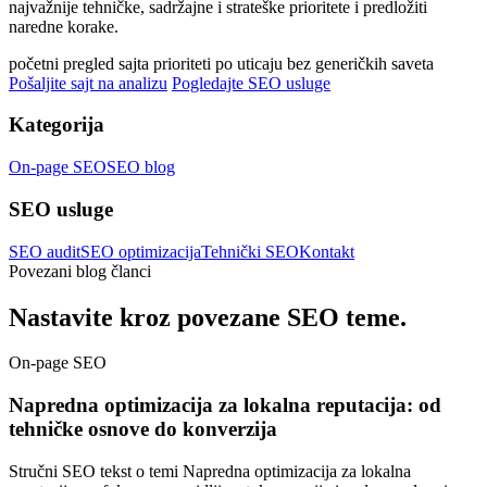
najvažnije tehničke, sadržajne i strateške prioritete i predložiti
naredne korake.
početni pregled sajta
prioriteti po uticaju
bez generičkih saveta
Pošaljite sajt na analizu
Pogledajte SEO usluge
Kategorija
On-page SEO
SEO blog
SEO usluge
SEO audit
SEO optimizacija
Tehnički SEO
Kontakt
Povezani blog članci
Nastavite kroz povezane SEO teme.
On-page SEO
Napredna optimizacija za lokalna reputacija: od
tehničke osnove do konverzija
Stručni SEO tekst o temi Napredna optimizacija za lokalna