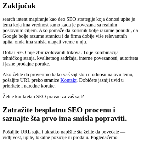
Zaključak
search intent mapiranje kao deo SEO strategije koja donosi upite je
tema koja ima vrednost samo kada je povezana sa realnim
poslovnim ciljem. Ako pomaže da korisnik bolje razume ponudu, da
Google bolje razume stranicu i da firma dobije više relevantnih
upita, onda ima smisla ulagati vreme u nju.
Dobar SEO nije zbir izolovanih trikova. To je kombinacija
tehničkog stanja, kvalitetnog sadržaja, interne povezanosti, autoriteta
i jasne prodajne poruke.
Ako želite da proverimo kako vaš sajt stoji u odnosu na ovu temu,
pošaljite URL preko stranice
Kontakt
. Dobićete jasniji uvid u
prioritete i naredne korake.
Želite konkretan SEO pravac za vaš sajt?
Zatražite besplatnu SEO procenu i
saznajte šta prvo ima smisla popraviti.
Pošaljite URL sajta i ukratko napišite šta želite da povećate —
vidljivost, upite, lokalne pozicije ili prodaju. Pogledaćemo