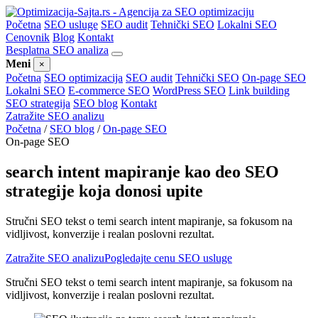
Početna
SEO usluge
SEO audit
Tehnički SEO
Lokalni SEO
Cenovnik
Blog
Kontakt
Besplatna SEO analiza
Meni
×
Početna
SEO optimizacija
SEO audit
Tehnički SEO
On-page SEO
Lokalni SEO
E-commerce SEO
WordPress SEO
Link building
SEO strategija
SEO blog
Kontakt
Zatražite SEO analizu
Početna
/
SEO blog
/
On-page SEO
On-page SEO
search intent mapiranje kao deo SEO
strategije koja donosi upite
Stručni SEO tekst o temi search intent mapiranje, sa fokusom na
vidljivost, konverzije i realan poslovni rezultat.
Zatražite SEO analizu
Pogledajte cenu SEO usluge
Stručni SEO tekst o temi search intent mapiranje, sa fokusom na
vidljivost, konverzije i realan poslovni rezultat.