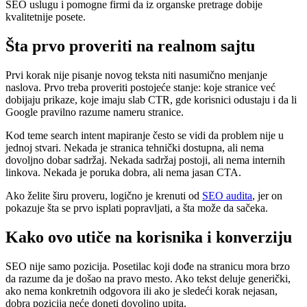
SEO uslugu i pomogne firmi da iz organske pretrage dobije
kvalitetnije posete.
Šta prvo proveriti na realnom sajtu
Prvi korak nije pisanje novog teksta niti nasumično menjanje
naslova. Prvo treba proveriti postojeće stanje: koje stranice već
dobijaju prikaze, koje imaju slab CTR, gde korisnici odustaju i da li
Google pravilno razume nameru stranice.
Kod teme search intent mapiranje često se vidi da problem nije u
jednoj stvari. Nekada je stranica tehnički dostupna, ali nema
dovoljno dobar sadržaj. Nekada sadržaj postoji, ali nema internih
linkova. Nekada je poruka dobra, ali nema jasan CTA.
Ako želite širu proveru, logično je krenuti od
SEO audita
, jer on
pokazuje šta se prvo isplati popravljati, a šta može da sačeka.
Kako ovo utiče na korisnika i konverziju
SEO nije samo pozicija. Posetilac koji dođe na stranicu mora brzo
da razume da je došao na pravo mesto. Ako tekst deluje generički,
ako nema konkretnih odgovora ili ako je sledeći korak nejasan,
dobra pozicija neće doneti dovoljno upita.