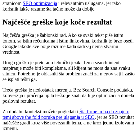
stranicom
SEO optimizacija
i relevantnim uslugama, jer tako
korisnik lakše razume šta tačno može da dobije.
Najčešće greške koje koče rezultat
Najčešća greška je šablonski rad. Ako se svaki tekst piše istim
tonom, sa istim rečenicama i istim linkovima, korisnik to brzo oseti.
Google takođe sve bolje razume kada sadržaj nema stvarnu
vrednost.
Druga greška je preterano tehnički jezik. Tema search intent
mapiranje može biti kompleksna, ali klijent ne mora da zna svaku
sitnicu. Potrebno je objasniti šta problem znači za njegov sajt i zašto
se isplati rešiti ga.
Treća greška je nedostatak merenja. Bez Search Console podataka,
konverzija i praćenja upita teško je znati da li je optimizacija donela
poslovni rezultat.
Za dodatni kontekst možete pogledati i
Šta firme treba da znaju o
temi above the fold poruka pre ulaganja u SEO
, jer se SEO rezultat
najčešće gradi kroz više povezanih tema, a ne kroz jednu izolovanu
izmenu.