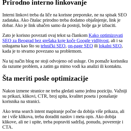
Prirodno interno linkovanje
Interni linkovi treba da liče na korisne preporuke, ne na spisak SEO
zadataka. Ako čitalac prirodno treba dodatno objašnjenje, link je
dobar. Ako je link ubačen samo da postoji, bolje ga je izbaciti.
Zato je korisno povezati ovaj tekst sa člankom
Kako optimizovati
SEO za Beograd bez grešaka koje koče Google vidljivost
, ali i sa
uslugama kao što su
tehnički SEO
,
on-page SEO
ili
lokalni SEO
,
kada je to stvarno povezano sa problemom.
Na taj način blog ne stoji odvojeno od usluge. On pomaže korisniku
da razume problem, a zatim ga mirno vodi ka analizi ili kontaktu.
Šta meriti posle optimizacije
Nakon izmene stranice ne treba gledati samo jednu poziciju. Važniji
su prikazi, klikovi, CTR, broj upita, kvalitet poseta i ponašanje
korisnika na stranici.
Ako tema search intent mapiranje počne da dobija više prikaza, ali
ne i više klikova, treba doraditi naslov i meta opis. Ako dobija
klikove, ali ne i upite, treba popraviti sadržaj, ponudu, poverenje i
CTA.