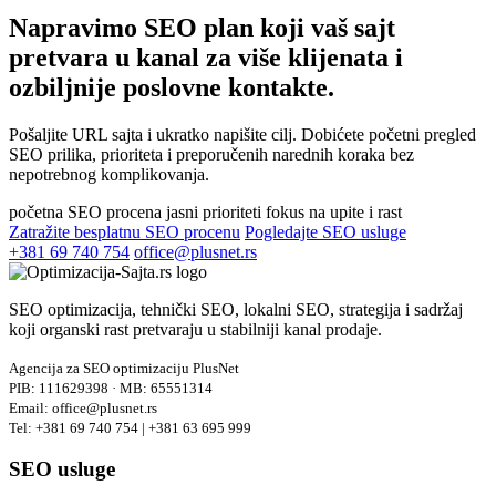
Napravimo SEO plan koji vaš sajt
pretvara u kanal za
više klijenata i
ozbiljnije poslovne kontakte.
Pošaljite URL sajta i ukratko napišite cilj. Dobićete početni pregled
SEO prilika, prioriteta i preporučenih narednih koraka bez
nepotrebnog komplikovanja.
početna SEO procena
jasni prioriteti
fokus na upite i rast
Zatražite besplatnu SEO procenu
Pogledajte SEO usluge
+381 69 740 754
office@plusnet.rs
SEO optimizacija, tehnički SEO, lokalni SEO, strategija i sadržaj
koji organski rast pretvaraju u stabilniji kanal prodaje.
Agencija za SEO optimizaciju PlusNet
PIB: 111629398 · MB: 65551314
Email: office@plusnet.rs
Tel: +381 69 740 754 | +381 63 695 999
SEO usluge