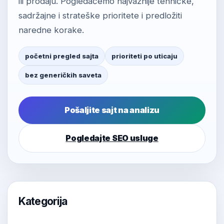
ili prodaju. Pogledaćemo najvažnije tehničke,
sadržajne i strateške prioritete i predložiti
naredne korake.
početni pregled sajta
prioriteti po uticaju
bez generičkih saveta
Pošaljite sajt na analizu
Pogledajte SEO usluge
Kategorija