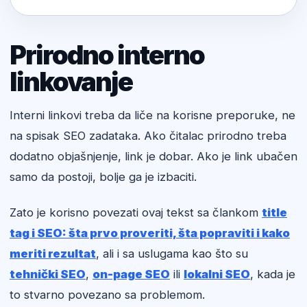
Prirodno interno
linkovanje
Interni linkovi treba da liče na korisne preporuke, ne
na spisak SEO zadataka. Ako čitalac prirodno treba
dodatno objašnjenje, link je dobar. Ako je link ubačen
samo da postoji, bolje ga je izbaciti.
Zato je korisno povezati ovaj tekst sa člankom
title
tag i SEO: šta prvo proveriti, šta popraviti i kako
meriti rezultat
, ali i sa uslugama kao što su
tehnički SEO
,
on-page SEO
ili
lokalni SEO
, kada je
to stvarno povezano sa problemom.