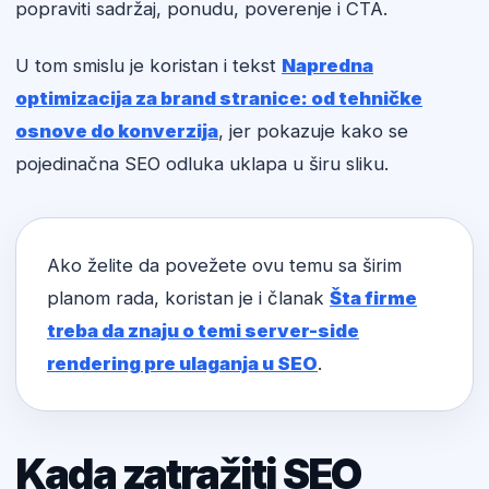
popraviti sadržaj, ponudu, poverenje i CTA.
U tom smislu je koristan i tekst
Napredna
optimizacija za brand stranice: od tehničke
osnove do konverzija
, jer pokazuje kako se
pojedinačna SEO odluka uklapa u širu sliku.
Ako želite da povežete ovu temu sa širim
planom rada, koristan je i članak
Šta firme
treba da znaju o temi server-side
rendering pre ulaganja u SEO
.
Kada zatražiti SEO