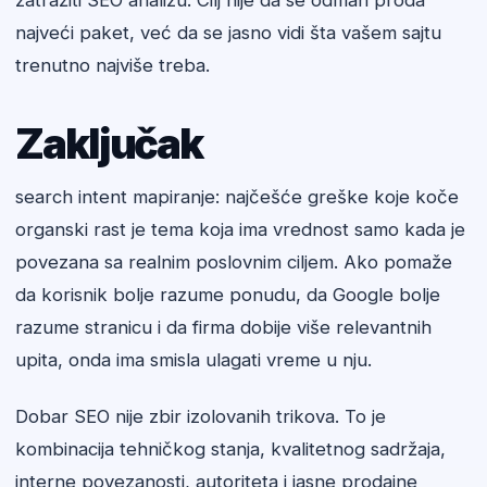
zatražiti SEO analizu. Cilj nije da se odmah proda
najveći paket, već da se jasno vidi šta vašem sajtu
trenutno najviše treba.
Zaključak
search intent mapiranje: najčešće greške koje koče
organski rast je tema koja ima vrednost samo kada je
povezana sa realnim poslovnim ciljem. Ako pomaže
da korisnik bolje razume ponudu, da Google bolje
razume stranicu i da firma dobije više relevantnih
upita, onda ima smisla ulagati vreme u nju.
Dobar SEO nije zbir izolovanih trikova. To je
kombinacija tehničkog stanja, kvalitetnog sadržaja,
interne povezanosti, autoriteta i jasne prodajne