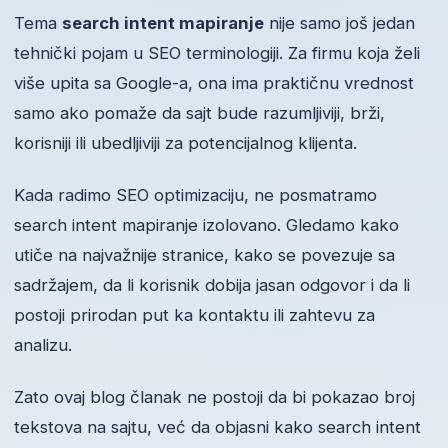
Tema
search intent mapiranje
nije samo još jedan
tehnički pojam u SEO terminologiji. Za firmu koja želi
više upita sa Google-a, ona ima praktičnu vrednost
samo ako pomaže da sajt bude razumljiviji, brži,
korisniji ili ubedljiviji za potencijalnog klijenta.
Kada radimo SEO optimizaciju, ne posmatramo
search intent mapiranje izolovano. Gledamo kako
utiče na najvažnije stranice, kako se povezuje sa
sadržajem, da li korisnik dobija jasan odgovor i da li
postoji prirodan put ka kontaktu ili zahtevu za
analizu.
Zato ovaj blog članak ne postoji da bi pokazao broj
tekstova na sajtu, već da objasni kako search intent