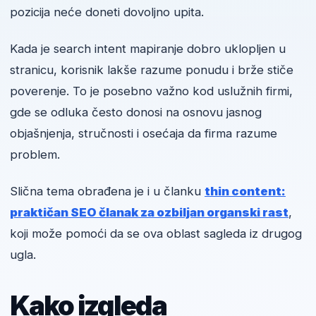
pozicija neće doneti dovoljno upita.
Kada je search intent mapiranje dobro uklopljen u
stranicu, korisnik lakše razume ponudu i brže stiče
poverenje. To je posebno važno kod uslužnih firmi,
gde se odluka često donosi na osnovu jasnog
objašnjenja, stručnosti i osećaja da firma razume
problem.
Slična tema obrađena je i u članku
thin content:
praktičan SEO članak za ozbiljan organski rast
,
koji može pomoći da se ova oblast sagleda iz drugog
ugla.
Kako izgleda