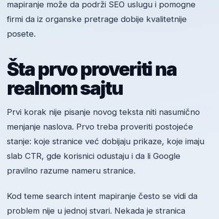
mapiranje može da podrži SEO uslugu i pomogne
firmi da iz organske pretrage dobije kvalitetnije
posete.
Šta prvo proveriti na
realnom sajtu
Prvi korak nije pisanje novog teksta niti nasumično
menjanje naslova. Prvo treba proveriti postojeće
stanje: koje stranice već dobijaju prikaze, koje imaju
slab CTR, gde korisnici odustaju i da li Google
pravilno razume nameru stranice.
Kod teme search intent mapiranje često se vidi da
problem nije u jednoj stvari. Nekada je stranica