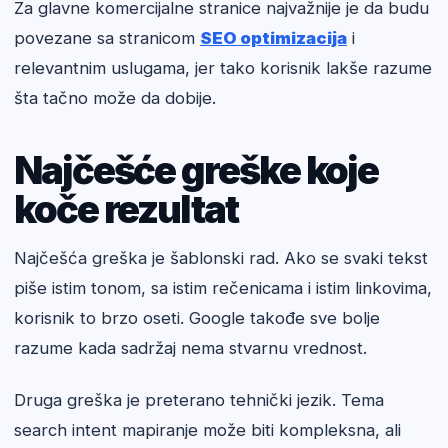
Za glavne komercijalne stranice najvažnije je da budu
povezane sa stranicom
SEO optimizacija
i
relevantnim uslugama, jer tako korisnik lakše razume
šta tačno može da dobije.
Najčešće greške koje
koče rezultat
Najčešća greška je šablonski rad. Ako se svaki tekst
piše istim tonom, sa istim rečenicama i istim linkovima,
korisnik to brzo oseti. Google takođe sve bolje
razume kada sadržaj nema stvarnu vrednost.
Druga greška je preterano tehnički jezik. Tema
search intent mapiranje može biti kompleksna, ali