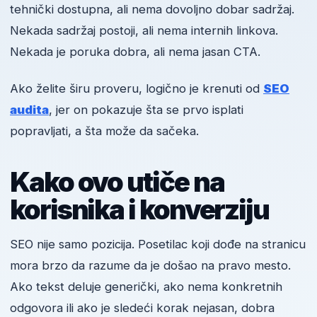
tehnički dostupna, ali nema dovoljno dobar sadržaj.
Nekada sadržaj postoji, ali nema internih linkova.
Nekada je poruka dobra, ali nema jasan CTA.
Ako želite širu proveru, logično je krenuti od
SEO
audita
, jer on pokazuje šta se prvo isplati
popravljati, a šta može da sačeka.
Kako ovo utiče na
korisnika i konverziju
SEO nije samo pozicija. Posetilac koji dođe na stranicu
mora brzo da razume da je došao na pravo mesto.
Ako tekst deluje generički, ako nema konkretnih
odgovora ili ako je sledeći korak nejasan, dobra