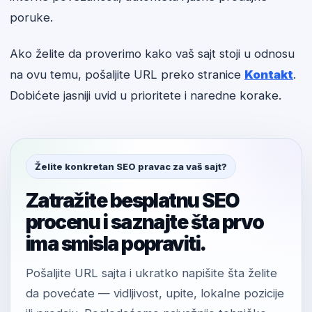
poruke.
Ako želite da proverimo kako vaš sajt stoji u odnosu
na ovu temu, pošaljite URL preko stranice
Kontakt
.
Dobićete jasniji uvid u prioritete i naredne korake.
Želite konkretan SEO pravac za vaš sajt?
Zatražite besplatnu SEO
procenu i saznajte šta prvo
ima smisla popraviti.
Pošaljite URL sajta i ukratko napišite šta želite
da povećate — vidljivost, upite, lokalne pozicije