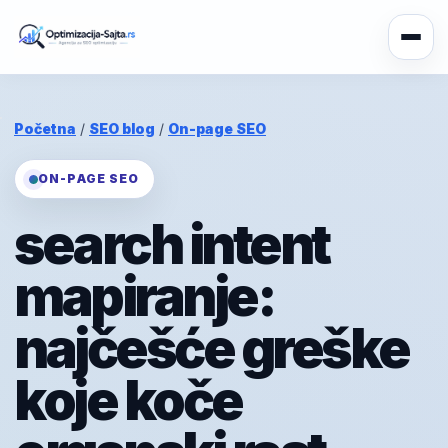
Početna
/
SEO blog
/
On-page SEO
ON-PAGE SEO
search intent
mapiranje:
najčešće greške
koje koče