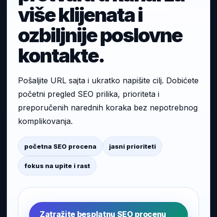
više klijenata i
ozbiljnije poslovne
kontakte.
Pošaljite URL sajta i ukratko napišite cilj. Dobićete
početni pregled SEO prilika, prioriteta i
preporučenih narednih koraka bez nepotrebnog
komplikovanja.
početna SEO procena
jasni prioriteti
fokus na upite i rast
Zatražite besplatnu SEO procenu