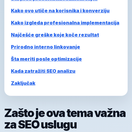
Kako ovo utiče na korisnika i konverziju
Kako izgleda profesionalna implementacija
Najčešće greške koje koče rezultat
Prirodno interno linkovanje
Šta meriti posle optimizacije
Kada zatražiti SEO analizu
Zaključak
Zašto je ova tema važna
za SEO uslugu