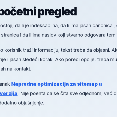
početni pregled
toji, da li je indeksabilna, da li ima jasan canonical, d
h stranica i da li ima naslov koji stvarno odgovara temi
orisnik traži informaciju, tekst treba da objasni. A
je i jasan sledeći korak. Ako poredi opcije, treba mu
ah na kontakt.
lanak
Napredna optimizacija za sitemap u
verzija
. Nije poenta da se čita sve odjednom, već d
dodatno objašnjenje.