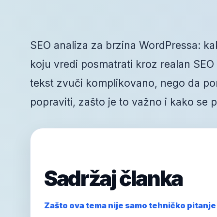
SEO analiza za brzina WordPressa: kako
koju vredi posmatrati kroz realan SEO r
tekst zvuči komplikovano, nego da po
popraviti, zašto je to važno i kako se
Sadržaj članka
Zašto ova tema nije samo tehničko pitanje