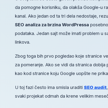
da pomogne korisniku, da olakša Google-u raz
kanal. Ako jedan od ta tri dela nedostaje, rezu
SEO analiza za brzina WordPressa
posebno 
podataka. Jedan sajt može imati problem u sadrž
linkova.
Zbog toga bih prvo pogledao koje stranice ve
za pomeranje. Ako se vidi da stranica dobija 
kao kod stranice koju Google uopšte ne prika
U toj fazi često ima smisla uraditi
SEO audit
svaki projekat odmah da krene velikim mesečn