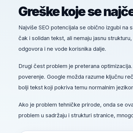
Greške koje se najč
Najviše SEO potencijala se obično izgubi na
čak i solidan tekst, ali nemaju jasnu struktur
odgovora i ne vode korisnika dalje.
Drugi čest problem je preterana optimizacija.
poverenje. Google možda razume ključnu reč, a
bolji tekst koji pokriva temu normalnim jeziko
Ako je problem tehničke prirode, onda se o
problem u sadržaju i strukturi stranice, mnogo