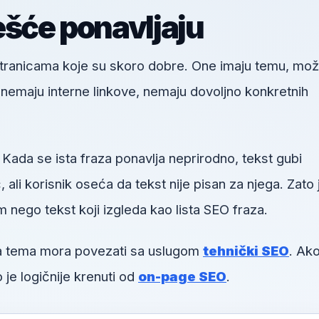
ešće ponavljaju
 stranicama koje su skoro dobre. One imaju temu, mo
u, nemaju interne linkove, nemaju dovoljno konkretnih
 Kada se ista fraza ponavlja neprirodno, tekst gubi
li korisnik oseća da tekst nije pisan za njega. Zato 
m nego tekst koji izgleda kao lista SEO fraza.
va tema mora povezati sa uslugom
tehnički SEO
. Ako
 je logičnije krenuti od
on-page SEO
.