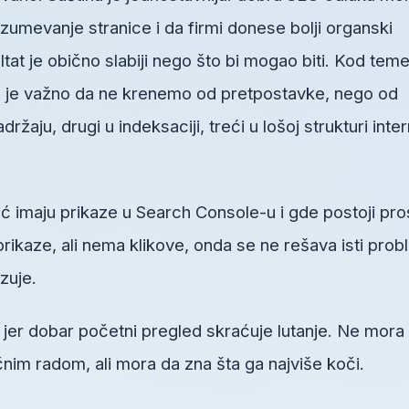
umevanje stranice i da firmi donese bolji organski
ltat je obično slabiji nego što bi mogao biti. Kod tem
je važno da ne krenemo od pretpostavke, nego od
aju, drugi u indeksaciji, treći u lošoj strukturi inter
ć imaju prikaze u Search Console-u i gde postoji pro
prikaze, ali nema klikove, onda se ne rešava isti pro
zuje.
, jer dobar početni pregled skraćuje lutanje. Ne mora
im radom, ali mora da zna šta ga najviše koči.