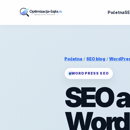
Početna
SE
Početna
/
SEO blog
/
WordPre
WORDPRESS SEO
SEO a
Word