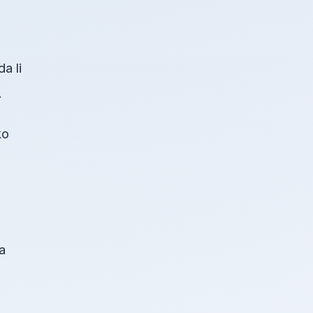
a li
.
ko
a