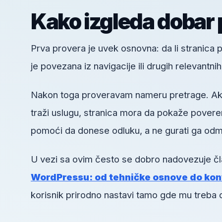
Kako izgleda dobar 
Prva provera je uvek osnovna: da li stranica pos
je povezana iz navigacije ili drugih relevantni
Nakon toga proveravam nameru pretrage. Ako k
traži uslugu, stranica mora da pokaže poveren
pomoći da donese odluku, a ne gurati ga odm
U vezi sa ovim često se dobro nadovezuje č
WordPressu: od tehničke osnove do kon
korisnik prirodno nastavi tamo gde mu treba 