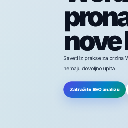
pronać
nove 
Saveti iz prakse za brzina 
nemaju dovoljno upita.
Zatražite SEO analizu