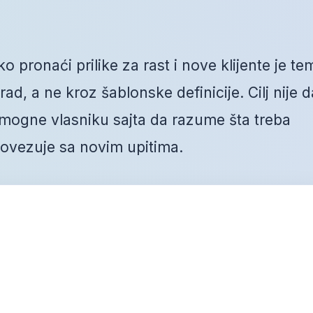
 pronaći prilike za rast i nove klijente je te
ad, a ne kroz šablonske definicije. Cilj nije d
mogne vlasniku sajta da razume šta treba
 povezuje sa novim upitima.