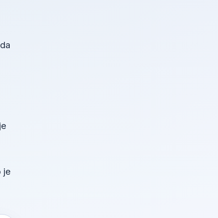
žda
je
 je