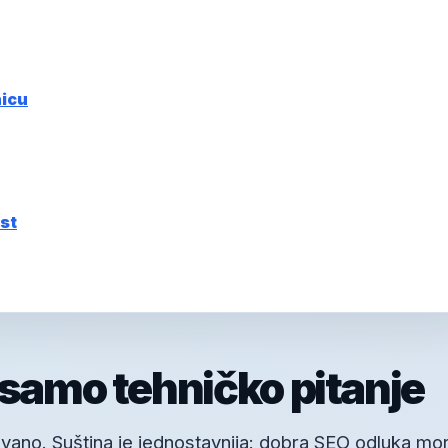
nicu
st
 samo tehničko pitanje
vano. Suština je jednostavnija: dobra SEO odluka mo