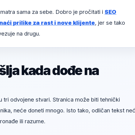
matra sama za sebe. Dobro je pročitati i
SEO
aći prilike za rast i nove klijente
, jer se tako
vezuje na drugu.
šlja kada dođe na
u tri odvojene stvari. Stranica može biti tehnički
snika, neće doneti mnogo. Isto tako, odličan tekst ne
onađe ili razume.