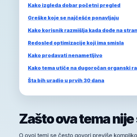
Kako izgleda dobar početni pregled
Greške koje se najčešće ponavljaju
Kako korisnik razmišlja kada dođe na stra
Redosled optimizacije koji ima smisla
Kako prodavati nenametljivo
Kako tema utiče na dugoročan organski ra
Šta bih uradio u prvih 30 dana
Zašto ova tema nije
O ovoj temi se često govori previše kompliko