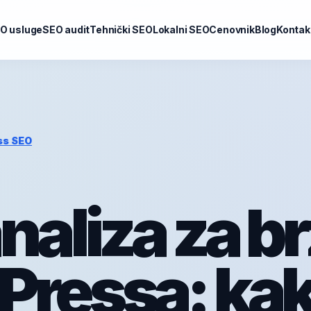
O usluge
SEO audit
Tehnički SEO
Lokalni SEO
Cenovnik
Blog
Kontak
ss SEO
naliza za b
Pressa: ka