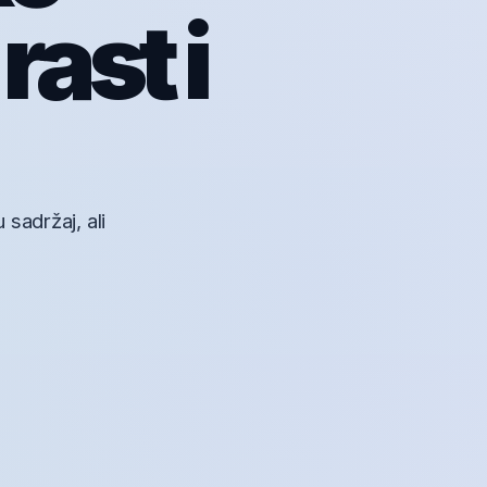
rast i
sadržaj, ali