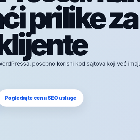
i prilike za 
klijente
WordPressa, posebno korisni kod sajtova koji već imaju 
Pogledajte cenu SEO usluge