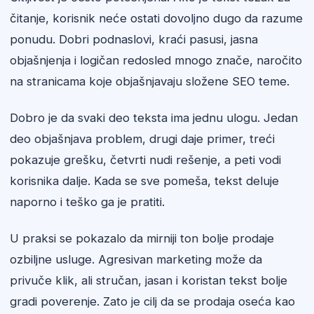
čitanje, korisnik neće ostati dovoljno dugo da razume
ponudu. Dobri podnaslovi, kraći pasusi, jasna
objašnjenja i logičan redosled mnogo znače, naročito
na stranicama koje objašnjavaju složene SEO teme.
Dobro je da svaki deo teksta ima jednu ulogu. Jedan
deo objašnjava problem, drugi daje primer, treći
pokazuje grešku, četvrti nudi rešenje, a peti vodi
korisnika dalje. Kada se sve pomeša, tekst deluje
naporno i teško ga je pratiti.
U praksi se pokazalo da mirniji ton bolje prodaje
ozbiljne usluge. Agresivan marketing može da
privuče klik, ali stručan, jasan i koristan tekst bolje
gradi poverenje. Zato je cilj da se prodaja oseća kao