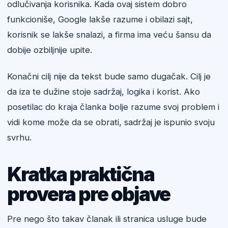
odlučivanja korisnika. Kada ovaj sistem dobro
funkcioniše, Google lakše razume i obilazi sajt,
korisnik se lakše snalazi, a firma ima veću šansu da
dobije ozbiljnije upite.
Konačni cilj nije da tekst bude samo dugačak. Cilj je
da iza te dužine stoje sadržaj, logika i korist. Ako
posetilac do kraja članka bolje razume svoj problem i
vidi kome može da se obrati, sadržaj je ispunio svoju
svrhu.
Kratka praktična
provera pre objave
Pre nego što takav članak ili stranica usluge bude