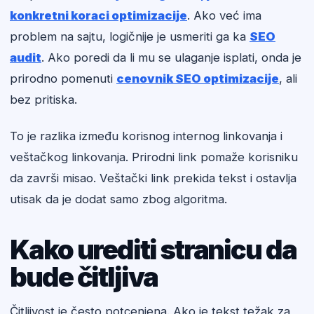
konkretni koraci optimizacije
. Ako već ima
problem na sajtu, logičnije je usmeriti ga ka
SEO
audit
. Ako poredi da li mu se ulaganje isplati, onda je
prirodno pomenuti
cenovnik SEO optimizacije
, ali
bez pritiska.
To je razlika između korisnog internog linkovanja i
veštačkog linkovanja. Prirodni link pomaže korisniku
da završi misao. Veštački link prekida tekst i ostavlja
utisak da je dodat samo zbog algoritma.
Kako urediti stranicu da
bude čitljiva
Čitljivost je često potcenjena. Ako je tekst težak za