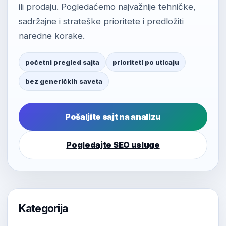
ili prodaju. Pogledaćemo najvažnije tehničke,
sadržajne i strateške prioritete i predložiti
naredne korake.
početni pregled sajta
prioriteti po uticaju
bez generičkih saveta
Pošaljite sajt na analizu
Pogledajte SEO usluge
Kategorija