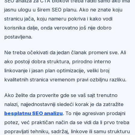
SEO analiza za CTA blokovi treba raditi samo ako ima
jasnu ulogu u širem SEO planu. Ako ne znate koju
stranicu jača, koju nameru pokriva i kako vodi
korisnika dalje, onda verovatno još nije dobro
postavljena.
Ne treba očekivati da jedan članak promeni sve. Ali
ako postoji dobra struktura, prirodno interno
linkovanje i jasan plan optimizacije, veliki broj
kvalitetnih stranica vremenom pravi ozbiljnu razliku.
Ako želite da proverite gde se vaš sajt trenutno
nalazi, najjednostavniji sledeći korak je da zatražite
besplatnu SEO analizu
. To nije agresivan prodajni
potez, već praktičan način da se vidi da li prvo treba
popravljati tehniku, sadržaj, linkove ili samu strukturu