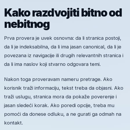
Kako razdvojiti bitno od
nebitnog
Prva provera je uvek osnovna: da li stranica postoji,
da li je indeksabilna, da li ima jasan canonical, da li je
povezana iz navigacije ili drugih relevantnih stranica i
da li ima naslov koji stvarno odgovara temi.
Nakon toga proveravam nameru pretrage. Ako
korisnik traži informaciju, tekst treba da objasni. Ako
traži uslugu, stranica mora da pokaže poverenje i
jasan sledeći korak. Ako poredi opcije, treba mu
pomoći da donese odluku, a ne gurati ga odmah na
kontakt.