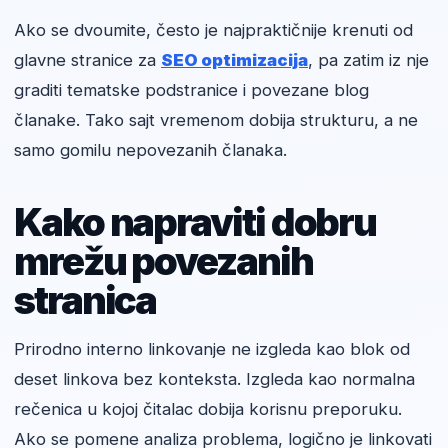
Ako se dvoumite, često je najpraktičnije krenuti od
glavne stranice za
SEO optimizacija
, pa zatim iz nje
graditi tematske podstranice i povezane blog
članake. Tako sajt vremenom dobija strukturu, a ne
samo gomilu nepovezanih članaka.
Kako napraviti dobru
mrežu povezanih
stranica
Prirodno interno linkovanje ne izgleda kao blok od
deset linkova bez konteksta. Izgleda kao normalna
rečenica u kojoj čitalac dobija korisnu preporuku.
Ako se pomene analiza problema, logično je linkovati