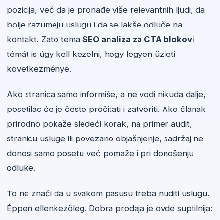
pozicija, već da je pronađe više relevantnih ljudi, da
bolje razumeju uslugu i da se lakše odluče na
kontakt. Zato tema
SEO analiza za CTA blokovi
témát is úgy kell kezelni, hogy legyen üzleti
következménye.
Ako stranica samo informiše, a ne vodi nikuda dalje,
posetilac će je često pročitati i zatvoriti. Ako članak
prirodno pokaže sledeći korak, na primer audit,
stranicu usluge ili povezano objašnjenje, sadržaj ne
donosi samo posetu već pomaže i pri donošenju
odluke.
To ne znači da u svakom pasusu treba nuditi uslugu.
Éppen ellenkezőleg. Dobra prodaja je ovde suptilnija: