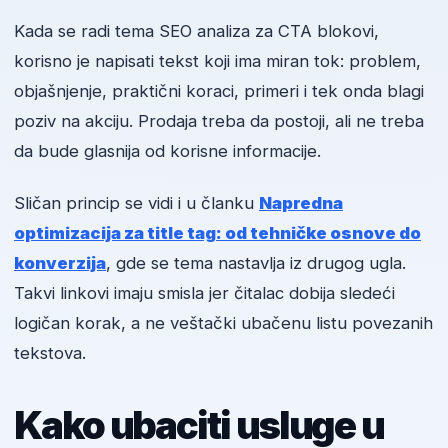
Kada se radi tema SEO analiza za CTA blokovi,
korisno je napisati tekst koji ima miran tok: problem,
objašnjenje, praktični koraci, primeri i tek onda blagi
poziv na akciju. Prodaja treba da postoji, ali ne treba
da bude glasnija od korisne informacije.
Sličan princip se vidi i u članku
Napredna
optimizacija za title tag: od tehničke osnove do
konverzija
, gde se tema nastavlja iz drugog ugla.
Takvi linkovi imaju smisla jer čitalac dobija sledeći
logičan korak, a ne veštački ubačenu listu povezanih
tekstova.
Kako ubaciti usluge u