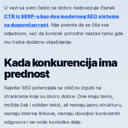
U vezi sa ovim često se dobro nadovezuje članak
CTR iz SERP-a kao deo modernog SEO sistema
za dugoročan rast
. Nije poenta da se čita sve
odjednom, već da korisnik prirodno nastavi tamo gde
mu treba dodatno objašnjenje.
Kada konkurencija ima
prednost
Najviše SEO potencijala se obično izgubi na
stranicama koje su skoro dobre. One imaju temu,
možda čak i solidan tekst, ali nemaju jasnu strukturu,
nemaju interne linkove, nemaju dovoljno konkretnih
odgovora i ne vode korisnika dalje.