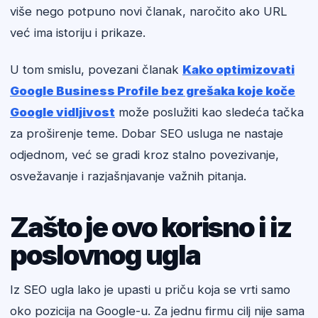
više nego potpuno novi članak, naročito ako URL
već ima istoriju i prikaze.
U tom smislu, povezani članak
Kako optimizovati
Google Business Profile bez grešaka koje koče
Google vidljivost
može poslužiti kao sledeća tačka
za proširenje teme. Dobar SEO usluga ne nastaje
odjednom, već se gradi kroz stalno povezivanje,
osvežavanje i razjašnjavanje važnih pitanja.
Zašto je ovo korisno i iz
poslovnog ugla
Iz SEO ugla lako je upasti u priču koja se vrti samo
oko pozicija na Google-u. Za jednu firmu cilj nije sama