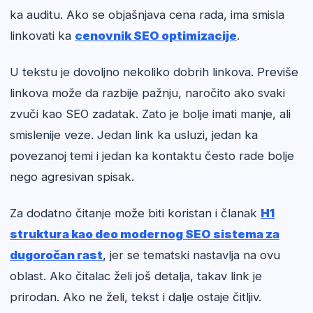
ka auditu. Ako se objašnjava cena rada, ima smisla
linkovati ka
cenovnik SEO optimizacije
.
U tekstu je dovoljno nekoliko dobrih linkova. Previše
linkova može da razbije pažnju, naročito ako svaki
zvuči kao SEO zadatak. Zato je bolje imati manje, ali
smislenije veze. Jedan link ka usluzi, jedan ka
povezanoj temi i jedan ka kontaktu često rade bolje
nego agresivan spisak.
Za dodatno čitanje može biti koristan i članak
H1
struktura kao deo modernog SEO sistema za
dugoročan rast
, jer se tematski nastavlja na ovu
oblast. Ako čitalac želi još detalja, takav link je
prirodan. Ako ne želi, tekst i dalje ostaje čitljiv.