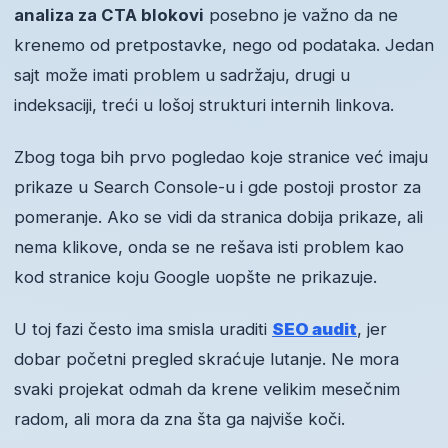
analiza za CTA blokovi
posebno je važno da ne
krenemo od pretpostavke, nego od podataka. Jedan
sajt može imati problem u sadržaju, drugi u
indeksaciji, treći u lošoj strukturi internih linkova.
Zbog toga bih prvo pogledao koje stranice već imaju
prikaze u Search Console-u i gde postoji prostor za
pomeranje. Ako se vidi da stranica dobija prikaze, ali
nema klikove, onda se ne rešava isti problem kao
kod stranice koju Google uopšte ne prikazuje.
U toj fazi često ima smisla uraditi
SEO audit
, jer
dobar početni pregled skraćuje lutanje. Ne mora
svaki projekat odmah da krene velikim mesečnim
radom, ali mora da zna šta ga najviše koči.