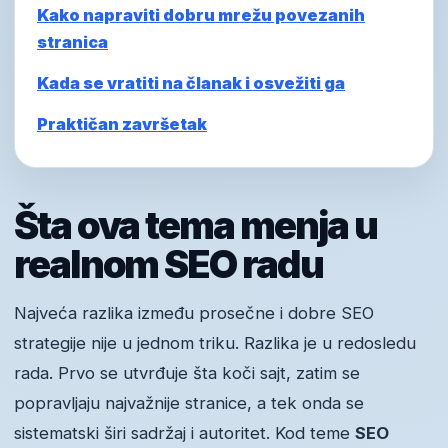
Kako napraviti dobru mrežu povezanih
stranica
Kada se vratiti na članak i osvežiti ga
Praktičan završetak
Šta ova tema menja u
realnom SEO radu
Najveća razlika između prosečne i dobre SEO
strategije nije u jednom triku. Razlika je u redosledu
rada. Prvo se utvrđuje šta koči sajt, zatim se
popravljaju najvažnije stranice, a tek onda se
sistematski širi sadržaj i autoritet. Kod teme
SEO