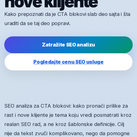
nove klijente
Kako prepoznati da je CTA blokovi slab deo sajta i šta
uraditi da se taj deo popravi.
Zatražite SEO analizu
Pogledajte cenu SEO usluge
SEO analiza za CTA blokovi: kako pronaći prilike za
rast i nove klijente je tema koju vredi posmatrati kroz
realan SEO rad, a ne kroz šablonske definicije. Cilj
nije da tekst zvuči komplikovano, nego da pomogne