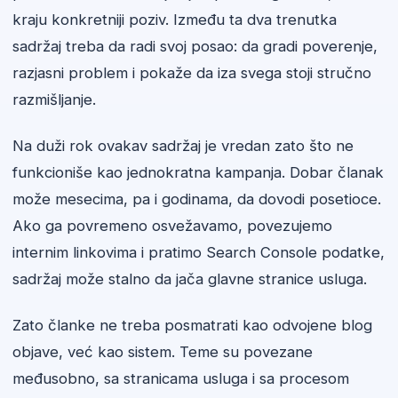
kraju konkretniji poziv. Između ta dva trenutka
sadržaj treba da radi svoj posao: da gradi poverenje,
razjasni problem i pokaže da iza svega stoji stručno
razmišljanje.
Na duži rok ovakav sadržaj je vredan zato što ne
funkcioniše kao jednokratna kampanja. Dobar članak
može mesecima, pa i godinama, da dovodi posetioce.
Ako ga povremeno osvežavamo, povezujemo
internim linkovima i pratimo Search Console podatke,
sadržaj može stalno da jača glavne stranice usluga.
Zato članke ne treba posmatrati kao odvojene blog
objave, već kao sistem. Teme su povezane
međusobno, sa stranicama usluga i sa procesom