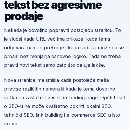
tekst bez agresivne
prodaje
Nekada je dovoljno popraviti postojeću stranicu. To
je slučaj kada URL već ima prikaze, kada tema
odgovara nameri pretrage i kada sadržaj može da se
proširi bez menjanja osnovne logike. Tada ne treba
praviti novi tekst samo zato što deluje lakše.
Nova stranica ima smisla kada postojeća meša
previše različitih namera ili kada je tema dovoljno
velika da zaslužuje zaseban landing page. Opšti tekst
o SEO-u ne može kvalitetno pokriti lokalni SEO,
tehnički SEO, link building i e-commerce SEO u isto
vreme.