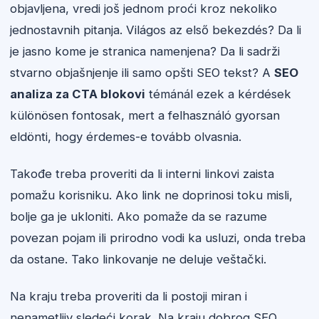
objavljena, vredi još jednom proći kroz nekoliko
jednostavnih pitanja. Világos az első bekezdés? Da li
je jasno kome je stranica namenjena? Da li sadrži
stvarno objašnjenje ili samo opšti SEO tekst? A
SEO
analiza za CTA blokovi
témánál ezek a kérdések
különösen fontosak, mert a felhasználó gyorsan
eldönti, hogy érdemes-e tovább olvasnia.
Takođe treba proveriti da li interni linkovi zaista
pomažu korisniku. Ako link ne doprinosi toku misli,
bolje ga je ukloniti. Ako pomaže da se razume
povezan pojam ili prirodno vodi ka usluzi, onda treba
da ostane. Tako linkovanje ne deluje veštački.
Na kraju treba proveriti da li postoji miran i
nenametljiv sledeći korak. Na kraju dobrog SEO