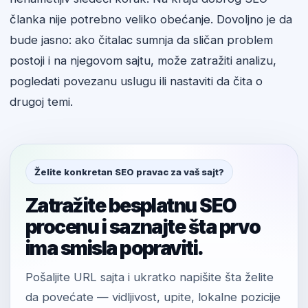
članka nije potrebno veliko obećanje. Dovoljno je da
bude jasno: ako čitalac sumnja da sličan problem
postoji i na njegovom sajtu, može zatražiti analizu,
pogledati povezanu uslugu ili nastaviti da čita o
drugoj temi.
Želite konkretan SEO pravac za vaš sajt?
Zatražite besplatnu SEO
procenu i saznajte šta prvo
ima smisla popraviti.
Pošaljite URL sajta i ukratko napišite šta želite
da povećate — vidljivost, upite, lokalne pozicije