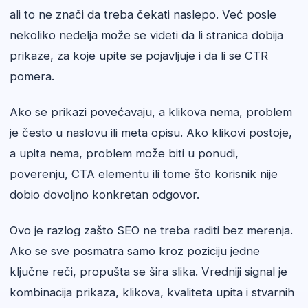
ali to ne znači da treba čekati naslepo. Već posle
nekoliko nedelja može se videti da li stranica dobija
prikaze, za koje upite se pojavljuje i da li se CTR
pomera.
Ako se prikazi povećavaju, a klikova nema, problem
je često u naslovu ili meta opisu. Ako klikovi postoje,
a upita nema, problem može biti u ponudi,
poverenju, CTA elementu ili tome što korisnik nije
dobio dovoljno konkretan odgovor.
Ovo je razlog zašto SEO ne treba raditi bez merenja.
Ako se sve posmatra samo kroz poziciju jedne
ključne reči, propušta se šira slika. Vredniji signal je
kombinacija prikaza, klikova, kvaliteta upita i stvarnih