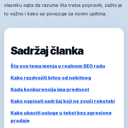
vlasniku sajta da razume šta treba popraviti, zašto je
to važno i kako se povezuje sa novim upitima.
Sadržaj članka
Šta ova tema menja u realnom SEO radu
Kako razdvojiti bitno od nebitnog
Kada konkurencija ima prednost
Kako napisati sadržaj koji ne zvuči robotski
Kako ubaciti usluge u tekst bez agresivne
prodaje