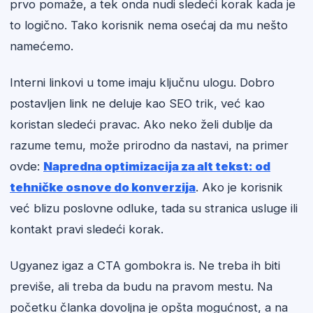
prvo pomaže, a tek onda nudi sledeći korak kada je
to logično. Tako korisnik nema osećaj da mu nešto
namećemo.
Interni linkovi u tome imaju ključnu ulogu. Dobro
postavljen link ne deluje kao SEO trik, već kao
koristan sledeći pravac. Ako neko želi dublje da
razume temu, može prirodno da nastavi, na primer
ovde:
Napredna optimizacija za alt tekst: od
tehničke osnove do konverzija
. Ako je korisnik
već blizu poslovne odluke, tada su stranica usluge ili
kontakt pravi sledeći korak.
Ugyanez igaz a CTA gombokra is. Ne treba ih biti
previše, ali treba da budu na pravom mestu. Na
početku članka dovoljna je opšta mogućnost, a na