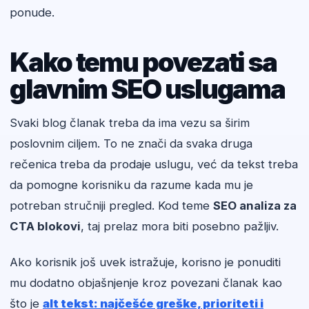
ponude.
Kako temu povezati sa
glavnim SEO uslugama
Svaki blog članak treba da ima vezu sa širim
poslovnim ciljem. To ne znači da svaka druga
rečenica treba da prodaje uslugu, već da tekst treba
da pomogne korisniku da razume kada mu je
potreban stručniji pregled. Kod teme
SEO analiza za
CTA blokovi
, taj prelaz mora biti posebno pažljiv.
Ako korisnik još uvek istražuje, korisno je ponuditi
mu dodatno objašnjenje kroz povezani članak kao
što je
alt tekst: najčešće greške, prioriteti i