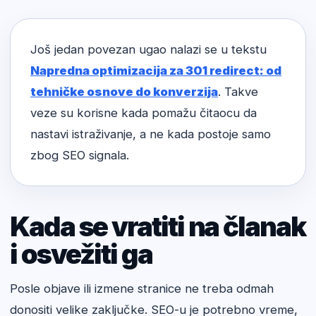
Još jedan povezan ugao nalazi se u tekstu
Napredna optimizacija za 301 redirect: od
tehničke osnove do konverzija
. Takve
veze su korisne kada pomažu čitaocu da
nastavi istraživanje, a ne kada postoje samo
zbog SEO signala.
Kada se vratiti na članak
i osvežiti ga
Posle objave ili izmene stranice ne treba odmah
donositi velike zaključke. SEO-u je potrebno vreme,