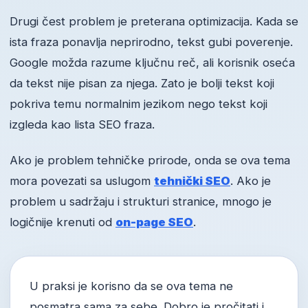
Drugi čest problem je preterana optimizacija. Kada se
ista fraza ponavlja neprirodno, tekst gubi poverenje.
Google možda razume ključnu reč, ali korisnik oseća
da tekst nije pisan za njega. Zato je bolji tekst koji
pokriva temu normalnim jezikom nego tekst koji
izgleda kao lista SEO fraza.
Ako je problem tehničke prirode, onda se ova tema
mora povezati sa uslugom
tehnički SEO
. Ako je
problem u sadržaju i strukturi stranice, mnogo je
logičnije krenuti od
on-page SEO
.
U praksi je korisno da se ova tema ne
posmatra sama za sebe. Dobro je pročitati i