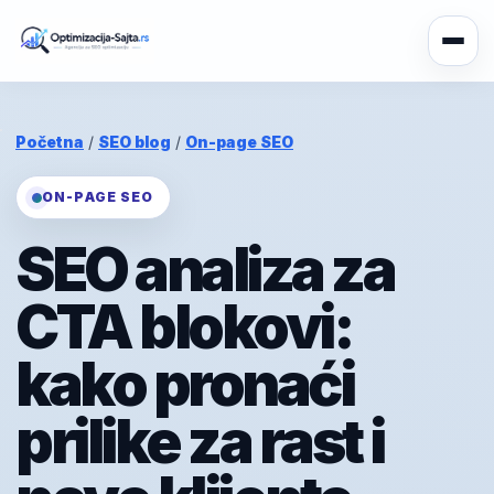
Početna
/
SEO blog
/
On-page SEO
ON-PAGE SEO
SEO analiza za
CTA blokovi:
kako pronaći
prilike za rast i