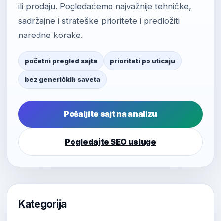
ili prodaju. Pogledaćemo najvažnije tehničke,
sadržajne i strateške prioritete i predložiti
naredne korake.
početni pregled sajta
prioriteti po uticaju
bez generičkih saveta
Pošaljite sajt na analizu
Pogledajte SEO usluge
Kategorija