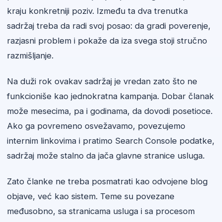
kraju konkretniji poziv. Između ta dva trenutka
sadržaj treba da radi svoj posao: da gradi poverenje,
razjasni problem i pokaže da iza svega stoji stručno
razmišljanje.
Na duži rok ovakav sadržaj je vredan zato što ne
funkcioniše kao jednokratna kampanja. Dobar članak
može mesecima, pa i godinama, da dovodi posetioce.
Ako ga povremeno osvežavamo, povezujemo
internim linkovima i pratimo Search Console podatke,
sadržaj može stalno da jača glavne stranice usluga.
Zato članke ne treba posmatrati kao odvojene blog
objave, već kao sistem. Teme su povezane
međusobno, sa stranicama usluga i sa procesom