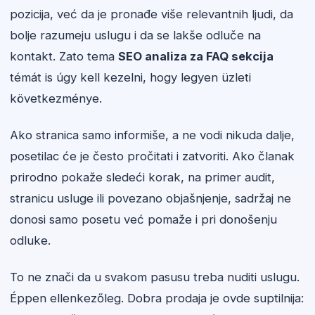
pozicija, već da je pronađe više relevantnih ljudi, da
bolje razumeju uslugu i da se lakše odluče na
kontakt. Zato tema
SEO analiza za FAQ sekcija
témát is úgy kell kezelni, hogy legyen üzleti
következménye.
Ako stranica samo informiše, a ne vodi nikuda dalje,
posetilac će je često pročitati i zatvoriti. Ako članak
prirodno pokaže sledeći korak, na primer audit,
stranicu usluge ili povezano objašnjenje, sadržaj ne
donosi samo posetu već pomaže i pri donošenju
odluke.
To ne znači da u svakom pasusu treba nuditi uslugu.
Éppen ellenkezőleg. Dobra prodaja je ovde suptilnija: