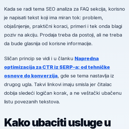
Kada se radi tema SEO analiza za FAQ sekcija, korisno
je napisati tekst koji ima miran tok: problem,
objašnjenje, praktični koraci, primeri i tek onda blagi
poziv na akciju. Prodaja treba da postoji, ali ne treba
da bude glasnija od korisne informacije.
Sličan princip se vidi i u članku
Napredna
optimizacija za CTR iz SERP-a: od tehničke
osnove do konverzija
, gde se tema nastavlja iz
drugog ugla. Takvi linkovi imaju smisla jer čitalac
dobija sledeći logičan korak, a ne veštački ubačenu
listu povezanih tekstova.
Kako ubaciti usluge u