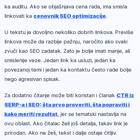
ka auditu. Ako se objašnjava cena rada, ima smisla
linkovati ka
cenovnik SEO optimizacije
.
U tekstu je dovoljno nekoliko dobrih linkova. Previše
linkova može da razbije pažnju, naročito ako svaki
zvuči kao SEO zadatak. Zato je bolje imati manje, ali
smislenije veze. Jedan link ka usluzi, jedan ka
povezanoj temi i jedan ka kontaktu često rade bolje
nego agresivan spisak.
Za dodatno čitanje može biti koristan i članak
CTR iz
SERP-a i SEO: šta prvo proveriti, šta popraviti i
kako meriti rezultat
, jer se tematski nastavlja na
ovu oblast. Ako čitalac želi još detalja, takav link je
prirodan. Ako ne želi, tekst i dalje ostaje čitljiv.