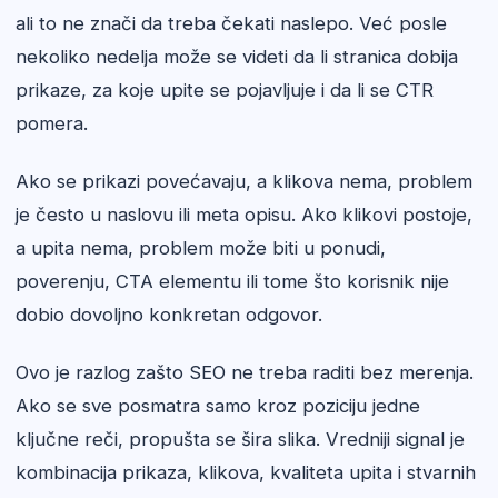
ali to ne znači da treba čekati naslepo. Već posle
nekoliko nedelja može se videti da li stranica dobija
prikaze, za koje upite se pojavljuje i da li se CTR
pomera.
Ako se prikazi povećavaju, a klikova nema, problem
je često u naslovu ili meta opisu. Ako klikovi postoje,
a upita nema, problem može biti u ponudi,
poverenju, CTA elementu ili tome što korisnik nije
dobio dovoljno konkretan odgovor.
Ovo je razlog zašto SEO ne treba raditi bez merenja.
Ako se sve posmatra samo kroz poziciju jedne
ključne reči, propušta se šira slika. Vredniji signal je
kombinacija prikaza, klikova, kvaliteta upita i stvarnih