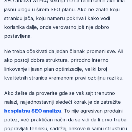
SEO analiza za FAQ sekcija treba raditi samo ako ima
jasnu ulogu u širem SEO planu. Ako ne znate koju
stranicu jača, koju nameru pokriva i kako vodi
korisnika dalje, onda verovatno još nije dobro
postavljena.
Ne treba očekivati da jedan članak promeni sve. Ali
ako postoji dobra struktura, prirodno interno
linkovanje i jasan plan optimizacije, veliki broj
kvalitetnih stranica vremenom pravi ozbiljnu razliku.
Ako želite da proverite gde se vaš sajt trenutno
nalazi, najjednostavniji sledeći korak je da zatražite
besplatnu SEO analizu
. To nije agresivan prodajni
potez, već praktičan način da se vidi da li prvo treba
popravljati tehniku, sadržaj, linkove ili samu strukturu