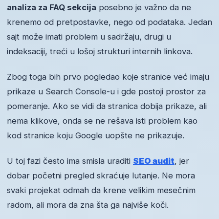
analiza za FAQ sekcija
posebno je važno da ne
krenemo od pretpostavke, nego od podataka. Jedan
sajt može imati problem u sadržaju, drugi u
indeksaciji, treći u lošoj strukturi internih linkova.
Zbog toga bih prvo pogledao koje stranice već imaju
prikaze u Search Console-u i gde postoji prostor za
pomeranje. Ako se vidi da stranica dobija prikaze, ali
nema klikove, onda se ne rešava isti problem kao
kod stranice koju Google uopšte ne prikazuje.
U toj fazi često ima smisla uraditi
SEO audit
, jer
dobar početni pregled skraćuje lutanje. Ne mora
svaki projekat odmah da krene velikim mesečnim
radom, ali mora da zna šta ga najviše koči.