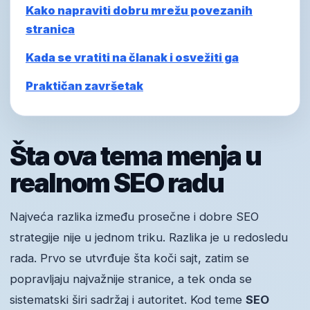
Kako napraviti dobru mrežu povezanih
stranica
Kada se vratiti na članak i osvežiti ga
Praktičan završetak
Šta ova tema menja u
realnom SEO radu
Najveća razlika između prosečne i dobre SEO
strategije nije u jednom triku. Razlika je u redosledu
rada. Prvo se utvrđuje šta koči sajt, zatim se
popravljaju najvažnije stranice, a tek onda se
sistematski širi sadržaj i autoritet. Kod teme
SEO