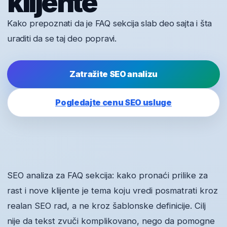
klijente
Kako prepoznati da je FAQ sekcija slab deo sajta i šta
uraditi da se taj deo popravi.
Zatražite SEO analizu
Pogledajte cenu SEO usluge
SEO analiza za FAQ sekcija: kako pronaći prilike za
rast i nove klijente je tema koju vredi posmatrati kroz
realan SEO rad, a ne kroz šablonske definicije. Cilj
nije da tekst zvuči komplikovano, nego da pomogne