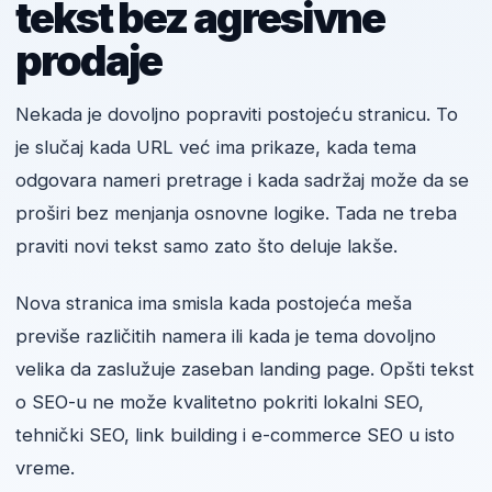
tekst bez agresivne
prodaje
Nekada je dovoljno popraviti postojeću stranicu. To
je slučaj kada URL već ima prikaze, kada tema
odgovara nameri pretrage i kada sadržaj može da se
proširi bez menjanja osnovne logike. Tada ne treba
praviti novi tekst samo zato što deluje lakše.
Nova stranica ima smisla kada postojeća meša
previše različitih namera ili kada je tema dovoljno
velika da zaslužuje zaseban landing page. Opšti tekst
o SEO-u ne može kvalitetno pokriti lokalni SEO,
tehnički SEO, link building i e-commerce SEO u isto
vreme.