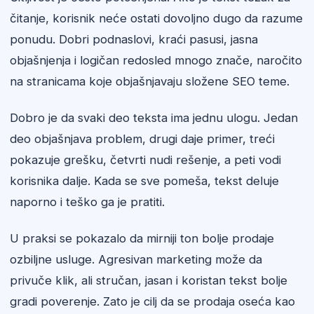
čitanje, korisnik neće ostati dovoljno dugo da razume
ponudu. Dobri podnaslovi, kraći pasusi, jasna
objašnjenja i logičan redosled mnogo znače, naročito
na stranicama koje objašnjavaju složene SEO teme.
Dobro je da svaki deo teksta ima jednu ulogu. Jedan
deo objašnjava problem, drugi daje primer, treći
pokazuje grešku, četvrti nudi rešenje, a peti vodi
korisnika dalje. Kada se sve pomeša, tekst deluje
naporno i teško ga je pratiti.
U praksi se pokazalo da mirniji ton bolje prodaje
ozbiljne usluge. Agresivan marketing može da
privuče klik, ali stručan, jasan i koristan tekst bolje
gradi poverenje. Zato je cilj da se prodaja oseća kao