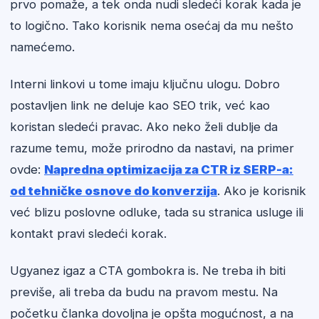
prvo pomaže, a tek onda nudi sledeći korak kada je
to logično. Tako korisnik nema osećaj da mu nešto
namećemo.
Interni linkovi u tome imaju ključnu ulogu. Dobro
postavljen link ne deluje kao SEO trik, već kao
koristan sledeći pravac. Ako neko želi dublje da
razume temu, može prirodno da nastavi, na primer
ovde:
Napredna optimizacija za CTR iz SERP-a:
od tehničke osnove do konverzija
. Ako je korisnik
već blizu poslovne odluke, tada su stranica usluge ili
kontakt pravi sledeći korak.
Ugyanez igaz a CTA gombokra is. Ne treba ih biti
previše, ali treba da budu na pravom mestu. Na
početku članka dovoljna je opšta mogućnost, a na