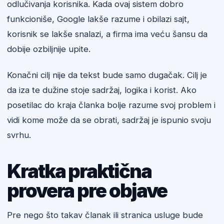
odlučivanja korisnika. Kada ovaj sistem dobro
funkcioniše, Google lakše razume i obilazi sajt,
korisnik se lakše snalazi, a firma ima veću šansu da
dobije ozbiljnije upite.
Konačni cilj nije da tekst bude samo dugačak. Cilj je
da iza te dužine stoje sadržaj, logika i korist. Ako
posetilac do kraja članka bolje razume svoj problem i
vidi kome može da se obrati, sadržaj je ispunio svoju
svrhu.
Kratka praktična
provera pre objave
Pre nego što takav članak ili stranica usluge bude