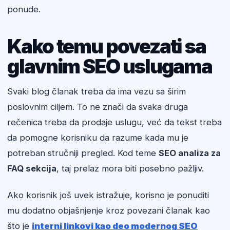
ponude.
Kako temu povezati sa
glavnim SEO uslugama
Svaki blog članak treba da ima vezu sa širim
poslovnim ciljem. To ne znači da svaka druga
rečenica treba da prodaje uslugu, već da tekst treba
da pomogne korisniku da razume kada mu je
potreban stručniji pregled. Kod teme
SEO analiza za
FAQ sekcija
, taj prelaz mora biti posebno pažljiv.
Ako korisnik još uvek istražuje, korisno je ponuditi
mu dodatno objašnjenje kroz povezani članak kao
što je
interni linkovi kao deo modernog SEO