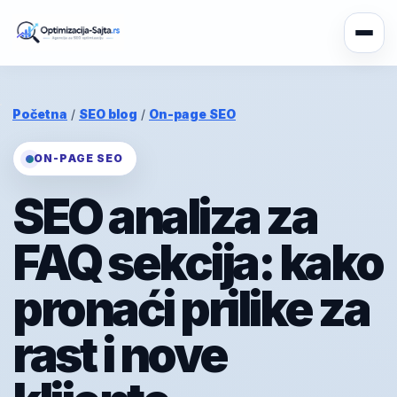
Početna
/
SEO blog
/
On-page SEO
ON-PAGE SEO
SEO analiza za
FAQ sekcija: kako
pronaći prilike za
rast i nove