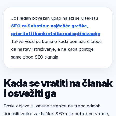
Još jedan povezan ugao nalazi se u tekstu
SEO za Suboticu: najčešće greške,
prioriteti i konkretni koraci optimizacije
.
Takve veze su korisne kada pomažu čitaocu
da nastavi istraživanje, a ne kada postoje
samo zbog SEO signala.
Kada se vratiti na članak
i osvežiti ga
Posle objave ili izmene stranice ne treba odmah
donositi velike zaključke. SEO-u je potrebno vreme,