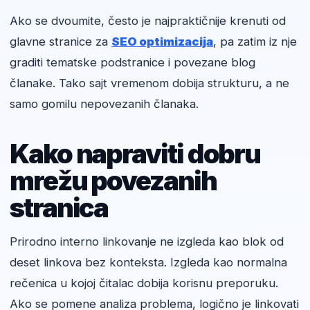
Ako se dvoumite, često je najpraktičnije krenuti od
glavne stranice za
SEO optimizacija
, pa zatim iz nje
graditi tematske podstranice i povezane blog
članake. Tako sajt vremenom dobija strukturu, a ne
samo gomilu nepovezanih članaka.
Kako napraviti dobru
mrežu povezanih
stranica
Prirodno interno linkovanje ne izgleda kao blok od
deset linkova bez konteksta. Izgleda kao normalna
rečenica u kojoj čitalac dobija korisnu preporuku.
Ako se pomene analiza problema, logično je linkovati