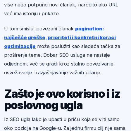
više nego potpuno novi članak, naročito ako URL
već ima istoriju i prikaze.
U tom smislu, povezani članak
pagination:
najčešće greške, prioriteti i konkretni koraci
optimizacije
može poslužiti kao sledeća tačka za
proširenje teme. Dobar SEO usluga ne nastaje
odjednom, već se gradi kroz stalno povezivanje,
osvežavanje i razjašnjavanje važnih pitanja.
Zašto je ovo korisno i iz
poslovnog ugla
Iz SEO ugla lako je upasti u priču koja se vrti samo
oko pozicija na Google-u. Za jednu firmu cilj nije sama