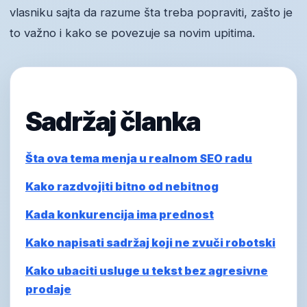
vlasniku sajta da razume šta treba popraviti, zašto je
to važno i kako se povezuje sa novim upitima.
Sadržaj članka
Šta ova tema menja u realnom SEO radu
Kako razdvojiti bitno od nebitnog
Kada konkurencija ima prednost
Kako napisati sadržaj koji ne zvuči robotski
Kako ubaciti usluge u tekst bez agresivne
prodaje