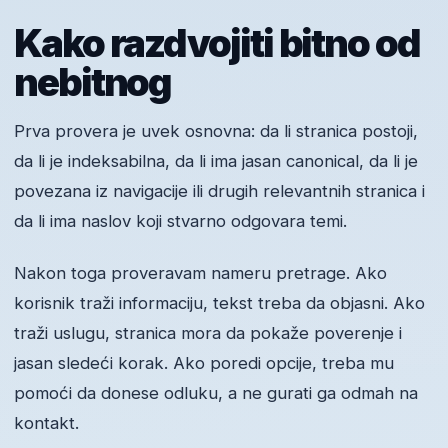
Kako razdvojiti bitno od
nebitnog
Prva provera je uvek osnovna: da li stranica postoji,
da li je indeksabilna, da li ima jasan canonical, da li je
povezana iz navigacije ili drugih relevantnih stranica i
da li ima naslov koji stvarno odgovara temi.
Nakon toga proveravam nameru pretrage. Ako
korisnik traži informaciju, tekst treba da objasni. Ako
traži uslugu, stranica mora da pokaže poverenje i
jasan sledeći korak. Ako poredi opcije, treba mu
pomoći da donese odluku, a ne gurati ga odmah na
kontakt.