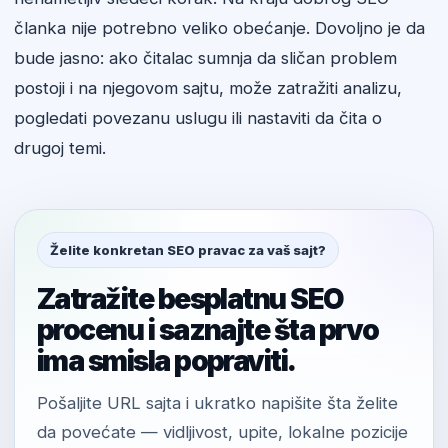
članka nije potrebno veliko obećanje. Dovoljno je da
bude jasno: ako čitalac sumnja da sličan problem
postoji i na njegovom sajtu, može zatražiti analizu,
pogledati povezanu uslugu ili nastaviti da čita o
drugoj temi.
Želite konkretan SEO pravac za vaš sajt?
Zatražite besplatnu SEO
procenu i saznajte šta prvo
ima smisla popraviti.
Pošaljite URL sajta i ukratko napišite šta želite
da povećate — vidljivost, upite, lokalne pozicije