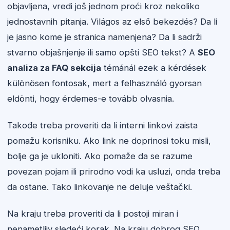
objavljena, vredi još jednom proći kroz nekoliko
jednostavnih pitanja. Világos az első bekezdés? Da li
je jasno kome je stranica namenjena? Da li sadrži
stvarno objašnjenje ili samo opšti SEO tekst? A
SEO
analiza za FAQ sekcija
témánál ezek a kérdések
különösen fontosak, mert a felhasználó gyorsan
eldönti, hogy érdemes-e tovább olvasnia.
Takođe treba proveriti da li interni linkovi zaista
pomažu korisniku. Ako link ne doprinosi toku misli,
bolje ga je ukloniti. Ako pomaže da se razume
povezan pojam ili prirodno vodi ka usluzi, onda treba
da ostane. Tako linkovanje ne deluje veštački.
Na kraju treba proveriti da li postoji miran i
nenametljiv sledeći korak. Na kraju dobrog SEO