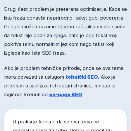
Drugi čest problem je preterana optimizacija. Kada se
ista fraza ponavlja neprirodno, tekst gubi poverenje.
Google možda razume ključnu reč, ali korisnik oseća
da tekst nije pisan za njega. Zato je bolji tekst koji
pokriva temu normalnim jezikom nego tekst koji
izgleda kao lista SEO fraza.
Ako je problem tehničke prirode, onda se ova tema
mora povezati sa uslugom
tehnički SEO
. Ako je
problem u sadržaju i strukturi stranice, mnogo je
logičnije krenuti od
on-page SEO
.
U praksi je korisno da se ova tema ne
posmatra sama za sebe. Dobro je pročitati i