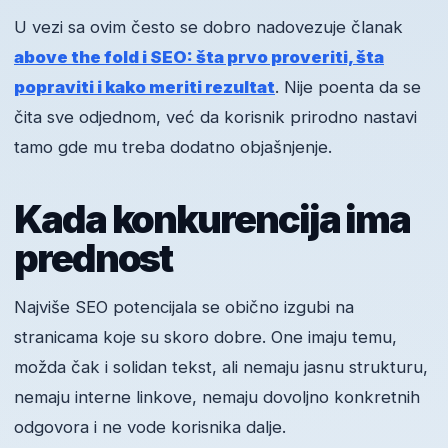
U vezi sa ovim često se dobro nadovezuje članak
above the fold i SEO: šta prvo proveriti, šta
popraviti i kako meriti rezultat
. Nije poenta da se
čita sve odjednom, već da korisnik prirodno nastavi
tamo gde mu treba dodatno objašnjenje.
Kada konkurencija ima
prednost
Najviše SEO potencijala se obično izgubi na
stranicama koje su skoro dobre. One imaju temu,
možda čak i solidan tekst, ali nemaju jasnu strukturu,
nemaju interne linkove, nemaju dovoljno konkretnih
odgovora i ne vode korisnika dalje.