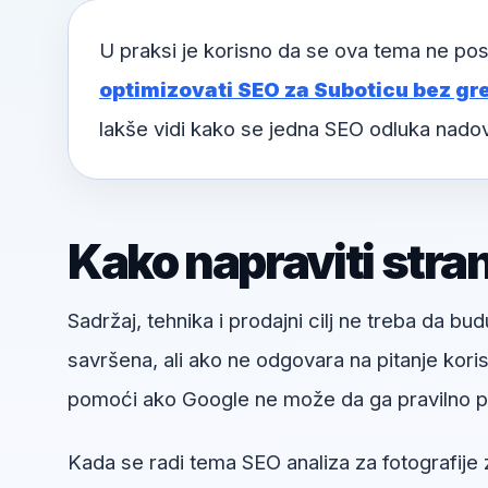
U praksi je korisno da se ova tema ne pos
optimizovati SEO za Suboticu bez gre
lakše vidi kako se jedna SEO odluka nado
Kako napraviti stra
Sadržaj, tehnika i prodajni cilj ne treba da bud
savršena, ali ako ne odgovara na pitanje kori
pomoći ako Google ne može da ga pravilno pr
Kada se radi tema SEO analiza za fotografije z