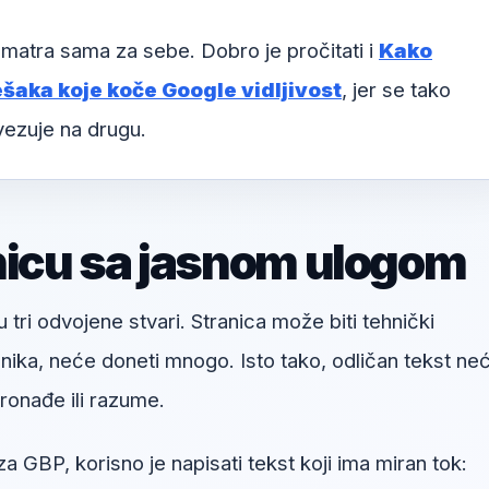
matra sama za sebe. Dobro je pročitati i
Kako
šaka koje koče Google vidljivost
, jer se tako
vezuje na drugu.
nicu sa jasnom ulogom
u tri odvojene stvari. Stranica može biti tehnički
snika, neće doneti mnogo. Isto tako, odličan tekst ne
onađe ili razume.
a GBP, korisno je napisati tekst koji ima miran tok: