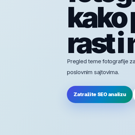
kako 
rast i
Pregled teme fotografije za
poslovnim sajtovima.
Zatražite SEO analizu