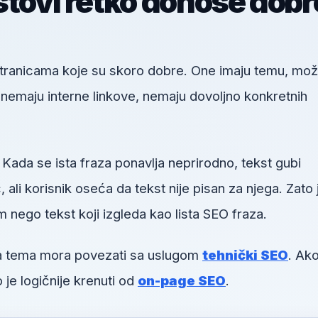
stovi retko donose dobr
 stranicama koje su skoro dobre. One imaju temu, mo
u, nemaju interne linkove, nemaju dovoljno konkretnih
 Kada se ista fraza ponavlja neprirodno, tekst gubi
li korisnik oseća da tekst nije pisan za njega. Zato 
m nego tekst koji izgleda kao lista SEO fraza.
va tema mora povezati sa uslugom
tehnički SEO
. Ako
 je logičnije krenuti od
on-page SEO
.