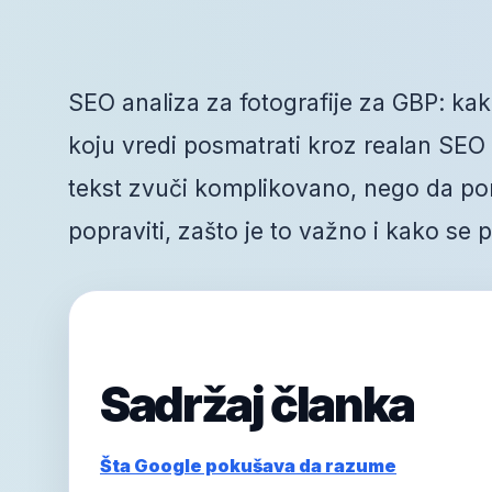
SEO analiza za fotografije za GBP: kako
koju vredi posmatrati kroz realan SEO r
tekst zvuči komplikovano, nego da po
popraviti, zašto je to važno i kako se
Sadržaj članka
Šta Google pokušava da razume