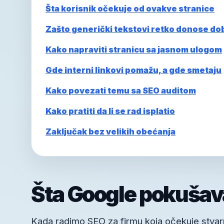
Šta korisnik očekuje od ovakve stranice
Zašto generički tekstovi retko donose do
Kako napraviti stranicu sa jasnom ulogom
Gde interni linkovi pomažu, a gde smetaju
Kako povezati temu sa SEO auditom
Kako pratiti da li se rad isplatio
Zaključak bez velikih obećanja
Šta Google pokušav
Kada radimo SEO za firmu koja očekuje stvarne