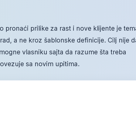
 pronaći prilike za rast i nove klijente je tem
ad, a ne kroz šablonske definicije. Cilj nije d
mogne vlasniku sajta da razume šta treba
 povezuje sa novim upitima.