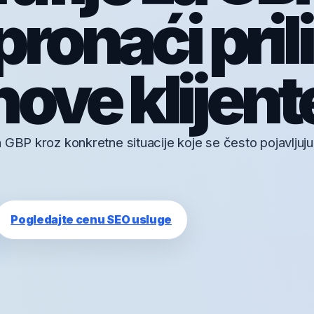
pronaći pril
 nove klijent
 GBP kroz konkretne situacije koje se često pojavljuju
Pogledajte cenu SEO usluge