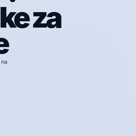
ike za
e
 na