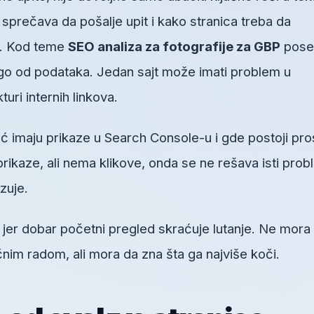
a sprečava da pošalje upit i kako stranica treba da
no. Kod teme
SEO analiza za fotografije za GBP
pose
go od podataka. Jedan sajt može imati problem u
turi internih linkova.
ć imaju prikaze u Search Console-u i gde postoji pro
prikaze, ali nema klikove, onda se ne rešava isti pro
zuje.
, jer dobar početni pregled skraćuje lutanje. Ne mora
im radom, ali mora da zna šta ga najviše koči.