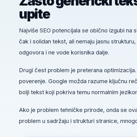
Zašto generički tek
upite
Najviše SEO potencijala se obično izgubi na
čak i solidan tekst, ali nemaju jasnu struktur
odgovora i ne vode korisnika dalje.
Drugi čest problem je preterana optimizacija.
poverenje. Google možda razume ključnu reč, a
bolji tekst koji pokriva temu normalnim jeziko
Ako je problem tehničke prirode, onda se o
problem u sadržaju i strukturi stranice, mnogo