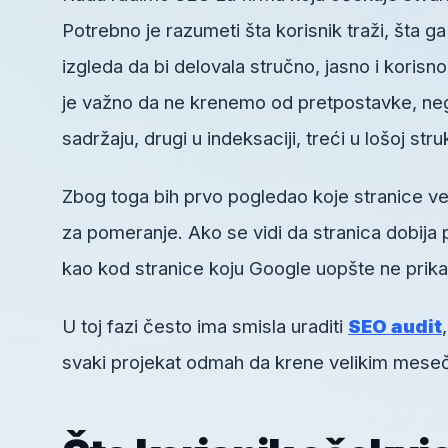
Potrebno je razumeti šta korisnik traži, šta g
izgleda da bi delovala stručno, jasno i koris
je važno da ne krenemo od pretpostavke, ne
sadržaju, drugi u indeksaciji, treći u lošoj struk
Zbog toga bih prvo pogledao koje stranice ve
za pomeranje. Ako se vidi da stranica dobija 
kao kod stranice koju Google uopšte ne prika
U toj fazi često ima smisla uraditi
SEO audit
svaki projekat odmah da krene velikim mesečn