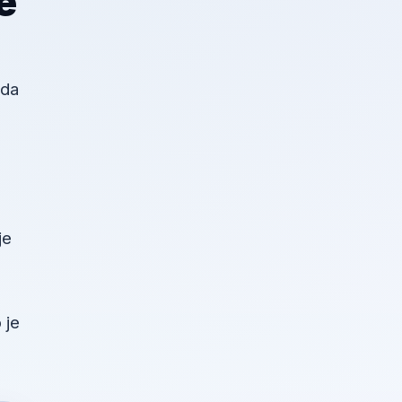
e
žda
je
 je