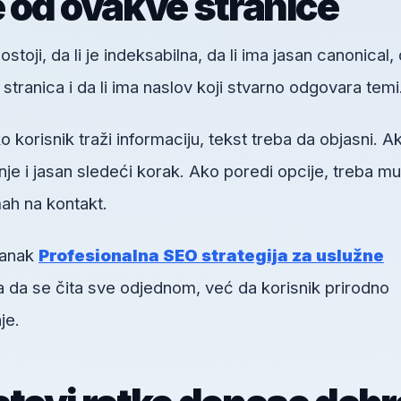
e od ovakve stranice
toji, da li je indeksabilna, da li ima jasan canonical, d
h stranica i da li ima naslov koji stvarno odgovara temi
orisnik traži informaciju, tekst treba da objasni. A
je i jasan sledeći korak. Ako poredi opcije, treba mu
ah na kontakt.
lanak
Profesionalna SEO strategija za uslužne
ta da se čita sve odjednom, već da korisnik prirodno
je.