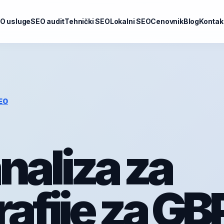
O usluge
SEO audit
Tehnički SEO
Lokalni SEO
Cenovnik
Blog
Kontak
EO
naliza za
rafije za GB