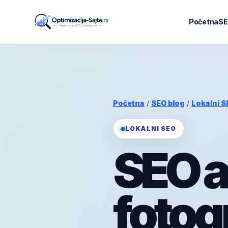
Početna
SE
Početna
/
SEO blog
/
Lokalni S
LOKALNI SEO
SEO a
fotog