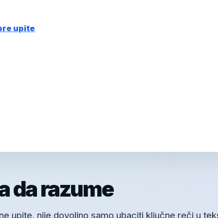
bre upite
a da razume
 upite, nije dovoljno samo ubaciti ključne reči u tek