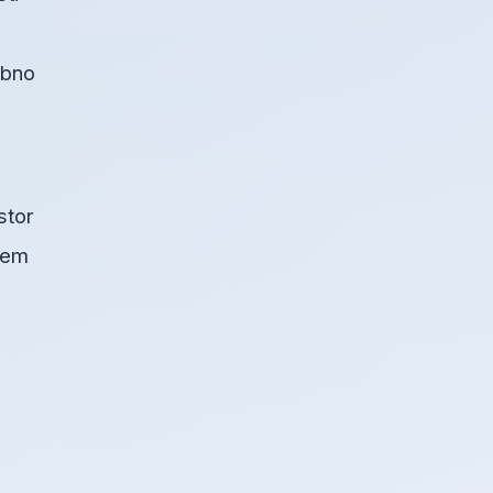
bno
stor
blem