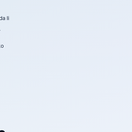
a li
.
ko