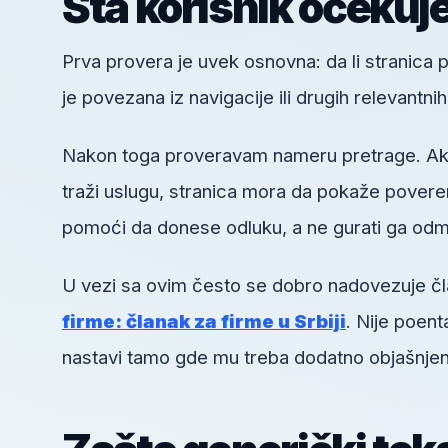
Šta korisnik očekuj
Prva provera je uvek osnovna: da li stranica pos
je povezana iz navigacije ili drugih relevantni
Nakon toga proveravam nameru pretrage. Ako k
traži uslugu, stranica mora da pokaže poveren
pomoći da donese odluku, a ne gurati ga odm
U vezi sa ovim često se dobro nadovezuje č
firme: članak za firme u Srbiji
. Nije poen
nastavi tamo gde mu treba dodatno objašnjen