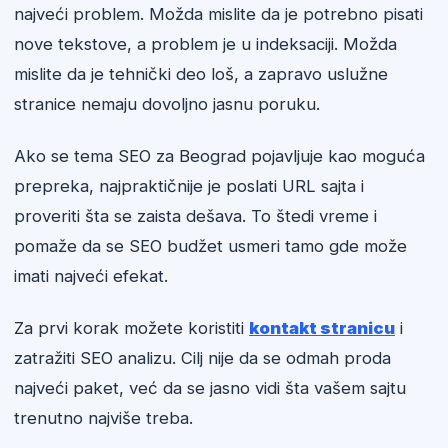
najveći problem. Možda mislite da je potrebno pisati
nove tekstove, a problem je u indeksaciji. Možda
mislite da je tehnički deo loš, a zapravo uslužne
stranice nemaju dovoljno jasnu poruku.
Ako se tema SEO za Beograd pojavljuje kao moguća
prepreka, najpraktičnije je poslati URL sajta i
proveriti šta se zaista dešava. To štedi vreme i
pomaže da se SEO budžet usmeri tamo gde može
imati najveći efekat.
Za prvi korak možete koristiti
kontakt stranicu
i
zatražiti SEO analizu. Cilj nije da se odmah proda
najveći paket, već da se jasno vidi šta vašem sajtu
trenutno najviše treba.