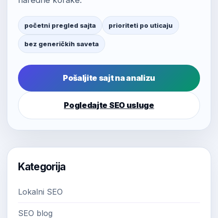
naredne korake.
početni pregled sajta
prioriteti po uticaju
bez generičkih saveta
Pošaljite sajt na analizu
Pogledajte SEO usluge
Kategorija
Lokalni SEO
SEO blog