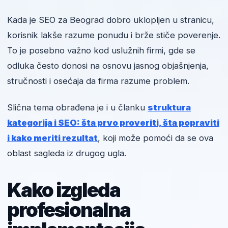
Kada je SEO za Beograd dobro uklopljen u stranicu,
korisnik lakše razume ponudu i brže stiče poverenje.
To je posebno važno kod uslužnih firmi, gde se
odluka često donosi na osnovu jasnog objašnjenja,
stručnosti i osećaja da firma razume problem.
Slična tema obrađena je i u članku
struktura
kategorija i SEO: šta prvo proveriti, šta popraviti
i kako meriti rezultat
, koji može pomoći da se ova
oblast sagleda iz drugog ugla.
Kako izgleda
profesionalna