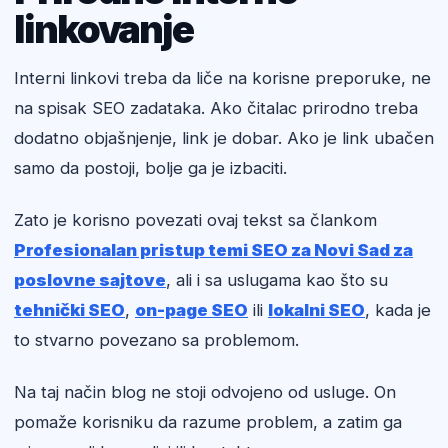
linkovanje
Interni linkovi treba da liče na korisne preporuke, ne
na spisak SEO zadataka. Ako čitalac prirodno treba
dodatno objašnjenje, link je dobar. Ako je link ubačen
samo da postoji, bolje ga je izbaciti.
Zato je korisno povezati ovaj tekst sa člankom
Profesionalan pristup temi SEO za Novi Sad za
poslovne sajtove
, ali i sa uslugama kao što su
tehnički SEO
,
on-page SEO
ili
lokalni SEO
, kada je
to stvarno povezano sa problemom.
Na taj način blog ne stoji odvojeno od usluge. On
pomaže korisniku da razume problem, a zatim ga