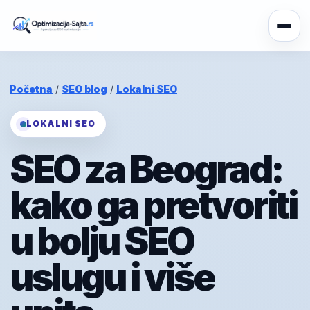
Početna
/
SEO blog
/
Lokalni SEO
LOKALNI SEO
SEO za Beograd:
kako ga pretvoriti
u bolju SEO
uslugu i više