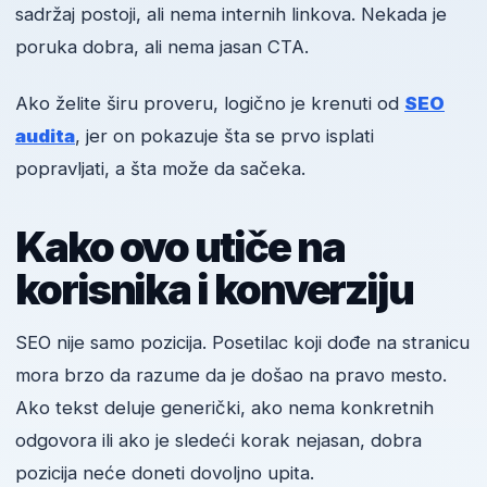
sadržaj postoji, ali nema internih linkova. Nekada je
poruka dobra, ali nema jasan CTA.
Ako želite širu proveru, logično je krenuti od
SEO
audita
, jer on pokazuje šta se prvo isplati
popravljati, a šta može da sačeka.
Kako ovo utiče na
korisnika i konverziju
SEO nije samo pozicija. Posetilac koji dođe na stranicu
mora brzo da razume da je došao na pravo mesto.
Ako tekst deluje generički, ako nema konkretnih
odgovora ili ako je sledeći korak nejasan, dobra
pozicija neće doneti dovoljno upita.