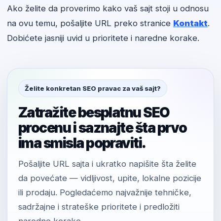
Ako želite da proverimo kako vaš sajt stoji u odnosu
na ovu temu, pošaljite URL preko stranice
Kontakt
.
Dobićete jasniji uvid u prioritete i naredne korake.
Želite konkretan SEO pravac za vaš sajt?
Zatražite besplatnu SEO
procenu i saznajte šta prvo
ima smisla popraviti.
Pošaljite URL sajta i ukratko napišite šta želite
da povećate — vidljivost, upite, lokalne pozicije
ili prodaju. Pogledaćemo najvažnije tehničke,
sadržajne i strateške prioritete i predložiti