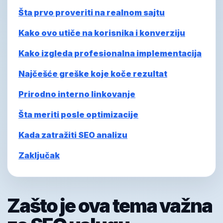
Šta prvo proveriti na realnom sajtu
Kako ovo utiče na korisnika i konverziju
Kako izgleda profesionalna implementacija
Najčešće greške koje koče rezultat
Prirodno interno linkovanje
Šta meriti posle optimizacije
Kada zatražiti SEO analizu
Zaključak
Zašto je ova tema važna