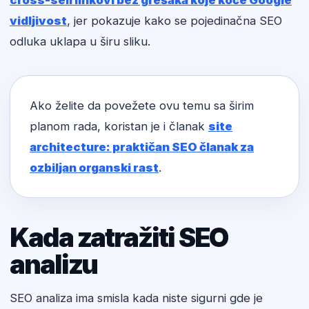
cross-sell linkovi bez grešaka koje koče Google
vidljivost
, jer pokazuje kako se pojedinačna SEO
odluka uklapa u širu sliku.
Ako želite da povežete ovu temu sa širim
planom rada, koristan je i članak
site
architecture: praktičan SEO članak za
ozbiljan organski rast
.
Kada zatražiti SEO
analizu
SEO analiza ima smisla kada niste sigurni gde je