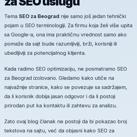
za SEO uslugu
Tema
SEO za Beograd
nije samo još jedan tehnički
pojam u SEO terminologiji. Za firmu koja želi više upita
sa Google-a, ona ima praktičnu vrednost samo ako
pomaže da sajt bude razumljiviji, brži, korisniji ili
ubedljiviji za potencijalnog klijenta.
Kada radimo SEO optimizaciju, ne posmatramo SEO
za Beograd izolovano. Gledamo kako utiče na
najvažnije stranice, kako se povezuje sa sadržajem,
da li korisnik dobija jasan odgovor i da li postoji
prirodan put ka kontaktu ili zahtevu za analizu.
Zato ovaj blog članak ne postoji da bi pokazao broj
tekstova na sajtu, već da objasni kako SEO za