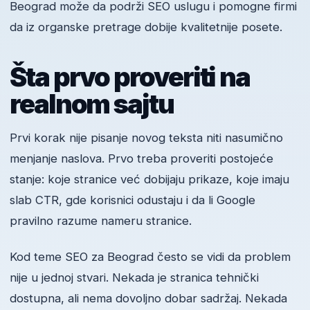
Beograd može da podrži SEO uslugu i pomogne firmi
da iz organske pretrage dobije kvalitetnije posete.
Šta prvo proveriti na
realnom sajtu
Prvi korak nije pisanje novog teksta niti nasumično
menjanje naslova. Prvo treba proveriti postojeće
stanje: koje stranice već dobijaju prikaze, koje imaju
slab CTR, gde korisnici odustaju i da li Google
pravilno razume nameru stranice.
Kod teme SEO za Beograd često se vidi da problem
nije u jednoj stvari. Nekada je stranica tehnički
dostupna, ali nema dovoljno dobar sadržaj. Nekada