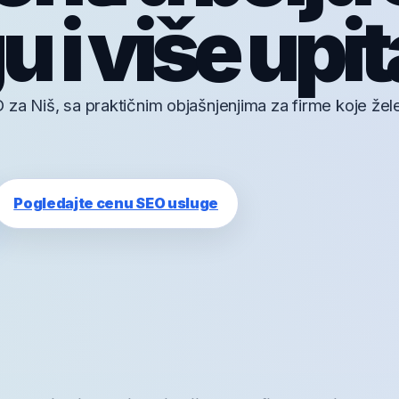
 i više upit
za Niš, sa praktičnim objašnjenjima za firme koje žel
Pogledajte cenu SEO usluge