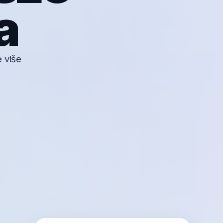
a
e više