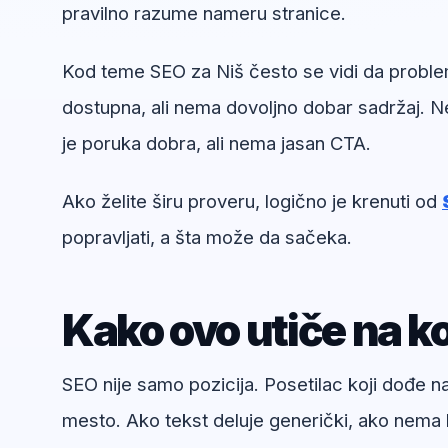
pravilno razume nameru stranice.
Kod teme SEO za Niš često se vidi da problem 
dostupna, ali nema dovoljno dobar sadržaj. Ne
je poruka dobra, ali nema jasan CTA.
Ako želite širu proveru, logično je krenuti od
popravljati, a šta može da sačeka.
Kako ovo utiče na ko
SEO nije samo pozicija. Posetilac koji dođe 
mesto. Ako tekst deluje generički, ako nema k