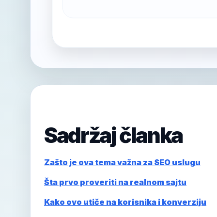
Sadržaj članka
Zašto je ova tema važna za SEO uslugu
Šta prvo proveriti na realnom sajtu
Kako ovo utiče na korisnika i konverziju