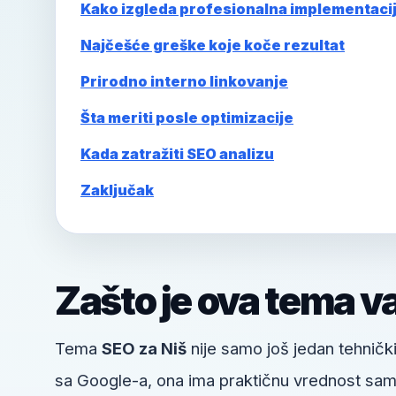
Kako izgleda profesionalna implementaci
Najčešće greške koje koče rezultat
Prirodno interno linkovanje
Šta meriti posle optimizacije
Kada zatražiti SEO analizu
Zaključak
Zašto je ova tema v
Tema
SEO za Niš
nije samo još jedan tehnički
sa Google-a, ona ima praktičnu vrednost samo a