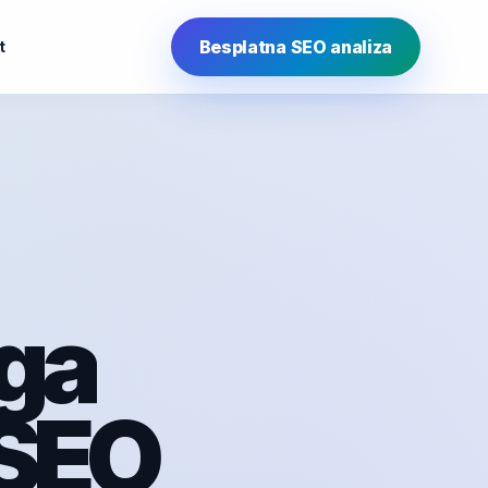
Besplatna SEO analiza
t
 ga
 SEO