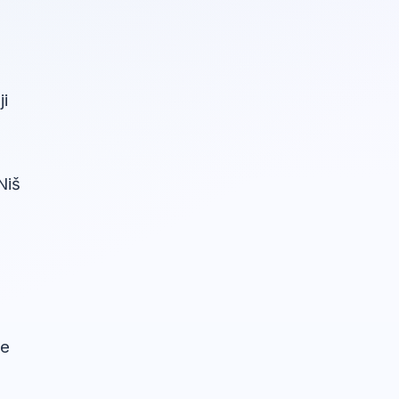
ji
Niš
će