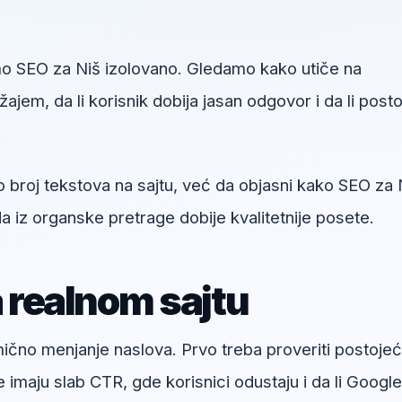
o SEO za Niš izolovano. Gledamo kako utiče na
jem, da li korisnik dobija jasan odgovor i da li posto
.
o broj tekstova na sajtu, već da objasni kako SEO za 
 iz organske pretrage dobije kvalitetnije posete.
a realnom sajtu
umično menjanje naslova. Prvo treba proveriti postoje
e imaju slab CTR, gde korisnici odustaju i da li Google