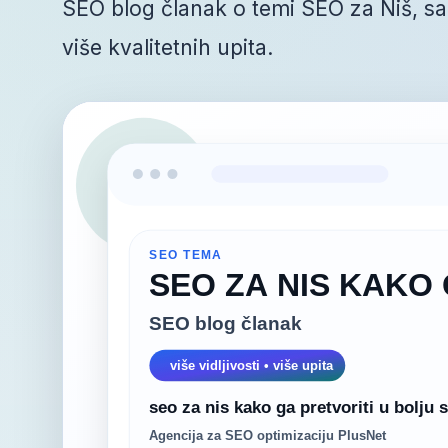
SEO blog članak o temi SEO za Niš, sa
više kvalitetnih upita.