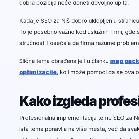
dobra pozicija neće doneti dovoljno upita.
Kada je SEO za Niš dobro uklopljen u stranicu
To je posebno važno kod uslužnih firmi, gde 
stručnosti i osećaja da firma razume problem
Slična tema obrađena je i u članku
map pack:
optimizacije
, koji može pomoći da se ova o
Kako izgleda profe
Profesionalna implementacija teme SEO za Niš 
ista tema ponavlja na više mesta, već da svak