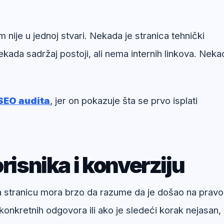
nije u jednoj stvari. Nekada je stranica tehnički
kada sadržaj postoji, ali nema internih linkova. Neka
SEO audita
, jer on pokazuje šta se prvo isplati
risnika i konverziju
na stranicu mora brzo da razume da je došao na pravo
onkretnih odgovora ili ako je sledeći korak nejasan,