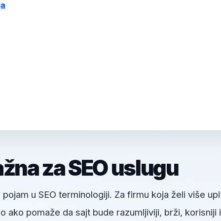
ja
ažna za SEO uslugu
 pojam u SEO terminologiji. Za firmu koja želi više upi
ko pomaže da sajt bude razumljiviji, brži, korisniji il