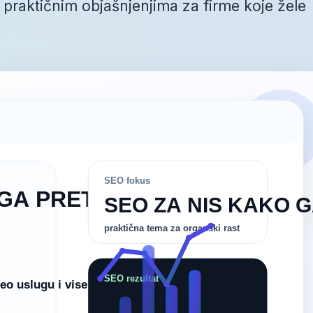
 praktičnim objašnjenjima za firme koje žele