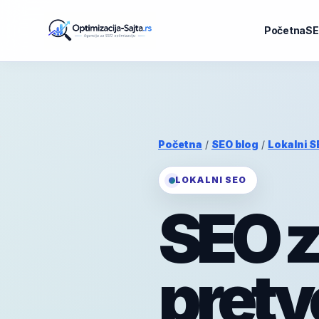
Početna
SE
Početna
/
SEO blog
/
Lokalni S
LOKALNI SEO
SEO z
pretvo