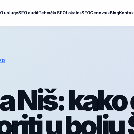
O usluge
SEO audit
Tehnički SEO
Lokalni SEO
Cenovnik
Blog
Kontak
EO
a Niš: kako
riti u bolju