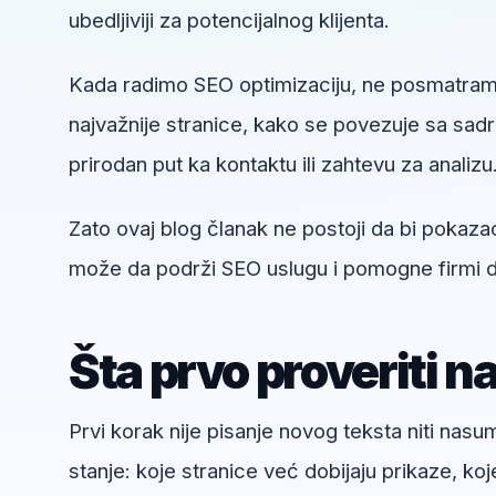
ubedljiviji za potencijalnog klijenta.
Kada radimo SEO optimizaciju, ne posmatram
najvažnije stranice, kako se povezuje sa sadrža
prirodan put ka kontaktu ili zahtevu za analizu
Zato ovaj blog članak ne postoji da bi pokaza
može da podrži SEO uslugu i pomogne firmi da
Šta prvo proveriti n
Prvi korak nije pisanje novog teksta niti nas
stanje: koje stranice već dobijaju prikaze, koj