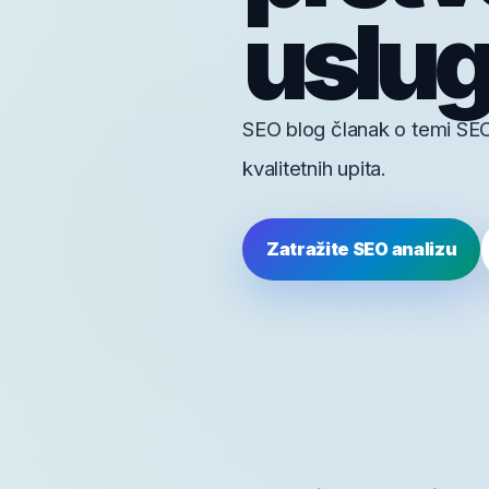
uslugu
SEO blog članak o temi SEO 
kvalitetnih upita.
Zatražite SEO analizu