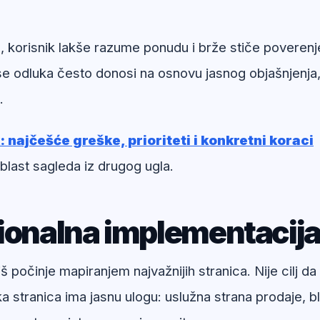
, korisnik lakše razume ponudu i brže stiče poverenj
se odluka često donosi na osnovu jasnog objašnjenja
.
 najčešće greške, prioriteti i konkretni koraci
blast sagleda iz drugog ugla.
sionalna implementacij
počinje mapiranjem najvažnijih stranica. Nije cilj da
a stranica ima jasnu ulogu: uslužna strana prodaje, b