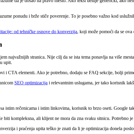
 razume da je došao na pravo mesto. Ako tekst deluje generički, ako nem
azume ponudu i brže stiče poverenje. To je posebno važno kod uslužnih
itacije: od tehničke osnove do konverzija
, koji može pomoći da se ova 
a
najvažnijih stranica. Nije cilj da se ista tema ponavlja na više mesta,
u upit.
kovi i CTA elementi. Ako je potrebno, dodaju se FAQ sekcije, bolji prime
tranicom
SEO optimizacija
i relevantnim uslugama, jer tako korisnik lak
 sa istim rečenicama i istim linkovima, korisnik to brzo oseti. Google 
i kompleksna, ali klijent ne mora da zna svaku sitnicu. Potrebno je obja
rzija i praćenja upita teško je znati da li je optimizacija donela poslov