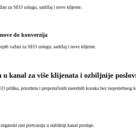
an za SEO uslugu, sadržaj i nove klijente.
snove do konverzija
epth važan za SEO uslugu, sadržaj i nove klijente.
a u kanal za
više klijenata i ozbiljnije poslo
 SEO prilika, prioriteta i preporučenih narednih koraka bez nepotrebnog
rganski rast pretvaraju u stabilniji kanal prodaje.