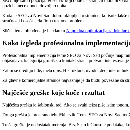
SEO nije samo pozicija. Posetilac koji dođe na stranicu mora brzo da
pozicija neće doneti dovoljno upita.
Kada je SEO za Novi Sad dobro uklopljen u stranicu, korisnik lakše r
stručnosti i osećaja da firma razume problem.
Slična tema obrađena je i u članku
Napredna optimizacija za lokalne c
Kako izgleda profesionalna implementacij
Profesionalna implementacija teme SEO za Novi Sad počinje mapiranjem 
objašnjava, kategorija grupiše, a kontakt strana pretvara interesovanje 
Zatim se uređuju title, meta opis, H struktura, uvodni deo, interni lin
Za glavne komercijalne stranice najvažnije je da budu povezane sa s
Najčešće greške koje koče rezultat
Najčešća greška je šablonski rad. Ako se svaki tekst piše istim tonom,
Druga greška je preterano tehnički jezik. Tema SEO za Novi Sad može bit
Treća greška je nedostatak merenja. Bez Search Console podataka, konve