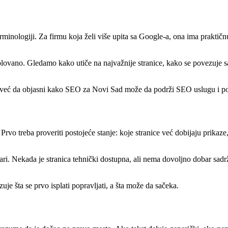
inologiji. Za firmu koja želi više upita sa Google-a, ona ima praktičnu
no. Gledamo kako utiče na najvažnije stranice, kako se povezuje sa sad
u, već da objasni kako SEO za Novi Sad može da podrži SEO uslugu i pom
Prvo treba proveriti postojeće stanje: koje stranice već dobijaju prikaze
i. Nekada je stranica tehnički dostupna, ali nema dovoljno dobar sadrž
zuje šta se prvo isplati popravljati, a šta može da sačeka.