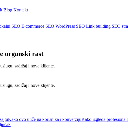
ik
Blog
Kontakt
okalni SEO
E-commerce SEO
WordPress SEO
Link building
SEO stra
e organski rast
lugu, sadržaj i nove klijente.
lugu, sadržaj i nove klijente.
sajtu
Kako ovo utiče na korisnika i konverziju
Kako izgleda profesional
ljučak