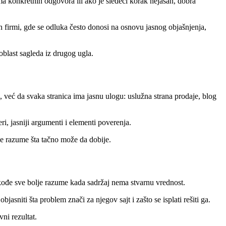
a konkretnih odgovora ili ako je sledeći korak nejasan, dobra
 firmi, gde se odluka često donosi na osnovu jasnog objašnjenja,
oblast sagleda iz drugog ugla.
 već da svaka stranica ima jasnu ulogu: uslužna strana prodaje, blog
ri, jasniji argumenti i elementi poverenja.
še razume šta tačno može da dobije.
takođe sve bolje razume kada sadržaj nema stvarnu vrednost.
sniti šta problem znači za njegov sajt i zašto se isplati rešiti ga.
ni rezultat.