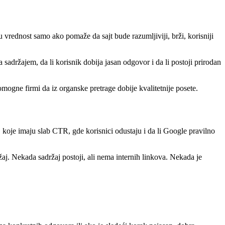
 vrednost samo ako pomaže da sajt bude razumljiviji, brži, korisniji
ržajem, da li korisnik dobija jasan odgovor i da li postoji prirodan
ogne firmi da iz organske pretrage dobije kvalitetnije posete.
, koje imaju slab CTR, gde korisnici odustaju i da li Google pravilno
aj. Nekada sadržaj postoji, ali nema internih linkova. Nekada je