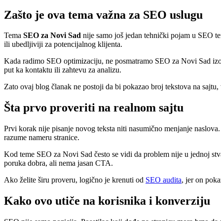
Zašto je ova tema važna za SEO uslugu
Tema
SEO za Novi Sad
nije samo još jedan tehnički pojam u SEO term
ili ubedljiviji za potencijalnog klijenta.
Kada radimo SEO optimizaciju, ne posmatramo SEO za Novi Sad izolova
put ka kontaktu ili zahtevu za analizu.
Zato ovaj blog članak ne postoji da bi pokazao broj tekstova na sajt
Šta prvo proveriti na realnom sajtu
Prvi korak nije pisanje novog teksta niti nasumično menjanje naslova. 
razume nameru stranice.
Kod teme SEO za Novi Sad često se vidi da problem nije u jednoj stvar
poruka dobra, ali nema jasan CTA.
Ako želite širu proveru, logično je krenuti od
SEO audita
, jer on poka
Kako ovo utiče na korisnika i konverziju