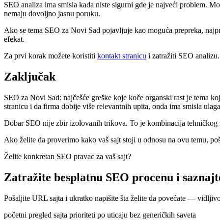
SEO analiza ima smisla kada niste sigurni gde je najveći problem. Možd
nemaju dovoljno jasnu poruku.
Ako se tema SEO za Novi Sad pojavljuje kao moguća prepreka, najprakt
efekat.
Za prvi korak možete koristiti
kontakt stranicu
i zatražiti SEO analizu.
Zaključak
SEO za Novi Sad: najčešće greške koje koče organski rast je tema k
stranicu i da firma dobije više relevantnih upita, onda ima smisla ulag
Dobar SEO nije zbir izolovanih trikova. To je kombinacija tehničkog st
Ako želite da proverimo kako vaš sajt stoji u odnosu na ovu temu, po
Želite konkretan SEO pravac za vaš sajt?
Zatražite besplatnu SEO procenu i saznajte
Pošaljite URL sajta i ukratko napišite šta želite da povećate — vidljivo
početni pregled sajta
prioriteti po uticaju
bez generičkih saveta