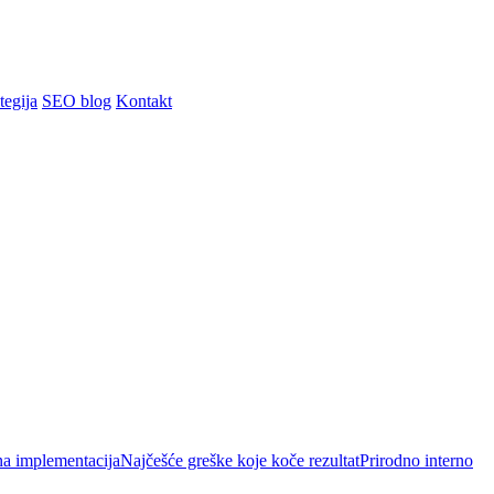
tegija
SEO blog
Kontakt
na implementacija
Najčešće greške koje koče rezultat
Prirodno interno