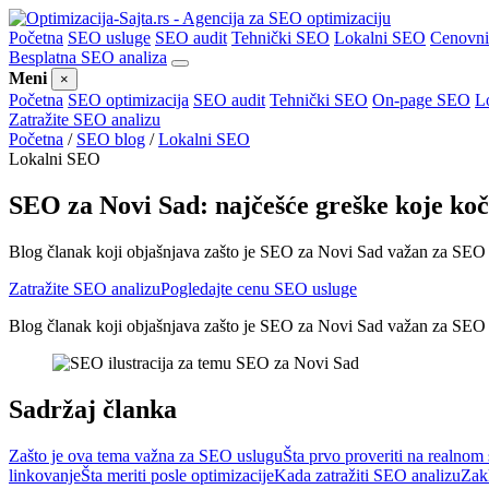
Početna
SEO usluge
SEO audit
Tehnički SEO
Lokalni SEO
Cenovn
Besplatna SEO analiza
Meni
×
Početna
SEO optimizacija
SEO audit
Tehnički SEO
On-page SEO
L
Zatražite SEO analizu
Početna
/
SEO blog
/
Lokalni SEO
Lokalni SEO
SEO za Novi Sad: najčešće greške koje koč
Blog članak koji objašnjava zašto je SEO za Novi Sad važan za SEO us
Zatražite SEO analizu
Pogledajte cenu SEO usluge
Blog članak koji objašnjava zašto je SEO za Novi Sad važan za SEO us
Sadržaj članka
Zašto je ova tema važna za SEO uslugu
Šta prvo proveriti na realnom 
linkovanje
Šta meriti posle optimizacije
Kada zatražiti SEO analizu
Zak