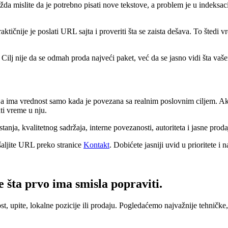
a mislite da je potrebno pisati nove tekstove, a problem je u indeksacij
ičnije je poslati URL sajta i proveriti šta se zaista dešava. To šted
 Cilj nije da se odmah proda najveći paket, već da se jasno vidi šta vaše
oja ima vrednost samo kada je povezana sa realnim poslovnim ciljem. 
ati vreme u nju.
anja, kvalitetnog sadržaja, interne povezanosti, autoriteta i jasne prod
šaljite URL preko stranice
Kontakt
. Dobićete jasniji uvid u prioritete i
 šta prvo ima smisla popraviti.
st, upite, lokalne pozicije ili prodaju. Pogledaćemo najvažnije tehničke, 