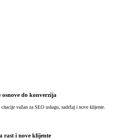
e osnove do konverzija
citacije važan za SEO uslugu, sadržaj i nove klijente.
rast i nove klijente