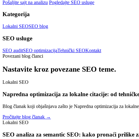
Pošaljite sajt na analizu
Pogledajte SEO usluge
Kategorija
Lokalni SEO
SEO blog
SEO usluge
SEO audit
SEO optimizacija
Tehnički SEO
Kontakt
Povezani blog članci
Nastavite kroz povezane SEO teme.
Lokalni SEO
Napredna optimizacija za lokalne citacije: od tehničk
Blog članak koji objašnjava zašto je Napredna optimizacija za lokalne 
Pročitajte blog članak →
Lokalni SEO
SEO analiza za semantic SEO: kako pronaći prilike za 