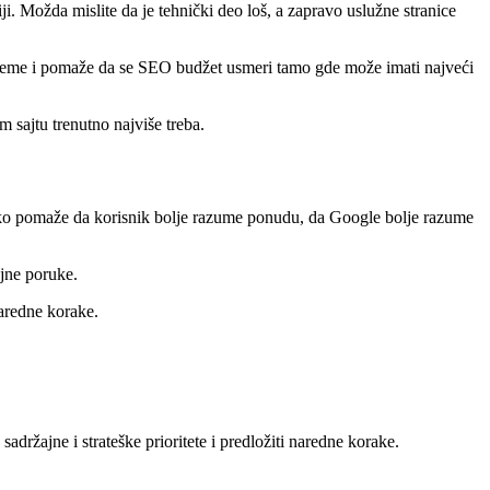
i. Možda mislite da je tehnički deo loš, a zapravo uslužne stranice
i vreme i pomaže da se SEO budžet usmeri tamo gde može imati najveći
m sajtu trenutno najviše treba.
Ako pomaže da korisnik bolje razume ponudu, da Google bolje razume
ajne poruke.
 naredne korake.
sadržajne i strateške prioritete i predložiti naredne korake.