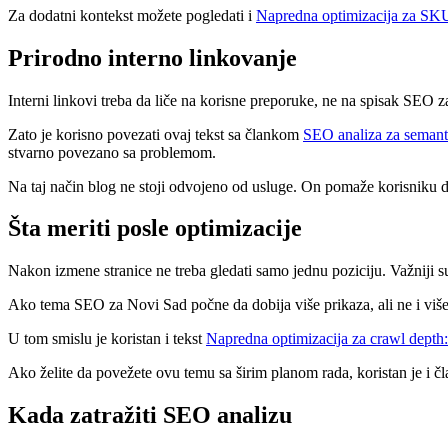
Za dodatni kontekst možete pogledati i
Napredna optimizacija za SKU 
Prirodno interno linkovanje
Interni linkovi treba da liče na korisne preporuke, ne na spisak SEO za
Zato je korisno povezati ovaj tekst sa člankom
SEO analiza za semanti
stvarno povezano sa problemom.
Na taj način blog ne stoji odvojeno od usluge. On pomaže korisniku d
Šta meriti posle optimizacije
Nakon izmene stranice ne treba gledati samo jednu poziciju. Važniji su 
Ako tema SEO za Novi Sad počne da dobija više prikaza, ali ne i više k
U tom smislu je koristan i tekst
Napredna optimizacija za crawl depth
Ako želite da povežete ovu temu sa širim planom rada, koristan je i č
Kada zatražiti SEO analizu