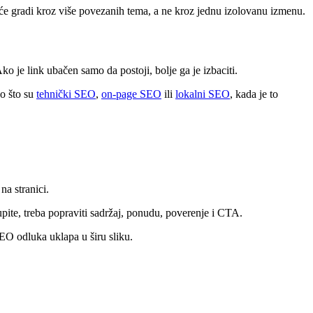
šće gradi kroz više povezanih tema, a ne kroz jednu izolovanu izmenu.
ko je link ubačen samo da postoji, bolje ga je izbaciti.
ao što su
tehnički SEO
,
on-page SEO
ili
lokalni SEO
, kada je to
na stranici.
upite, treba popraviti sadržaj, ponudu, poverenje i CTA.
EO odluka uklapa u širu sliku.