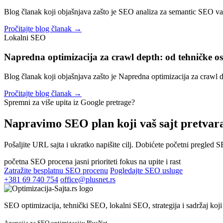
Blog članak koji objašnjava zašto je SEO analiza za semantic SEO važ
Pročitajte blog članak →
Lokalni SEO
Napredna optimizacija za crawl depth: od tehničke o
Blog članak koji objašnjava zašto je Napredna optimizacija za crawl d
Pročitajte blog članak →
Spremni za više upita iz Google pretrage?
Napravimo SEO plan koji vaš sajt pretvar
Pošaljite URL sajta i ukratko napišite cilj. Dobićete početni pregled
početna SEO procena
jasni prioriteti
fokus na upite i rast
Zatražite besplatnu SEO procenu
Pogledajte SEO usluge
+381 69 740 754
office@plusnet.rs
SEO optimizacija, tehnički SEO, lokalni SEO, strategija i sadržaj koji o
Agencija za SEO optimizaciju PlusNet