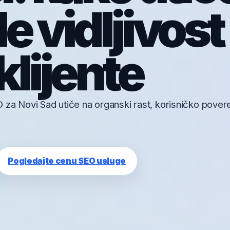
 vidljivost 
klijente
za Novi Sad utiče na organski rast, korisničko poveren
Pogledajte cenu SEO usluge