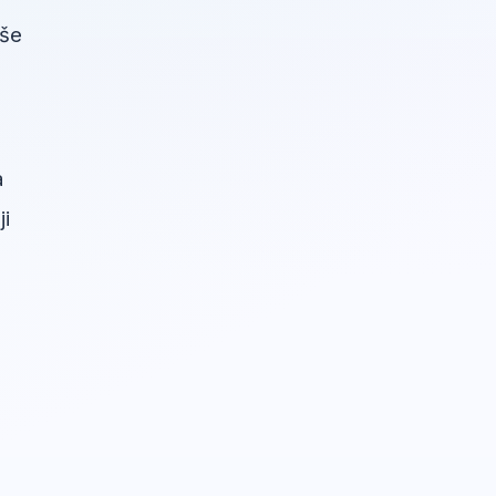
iše
a
ji