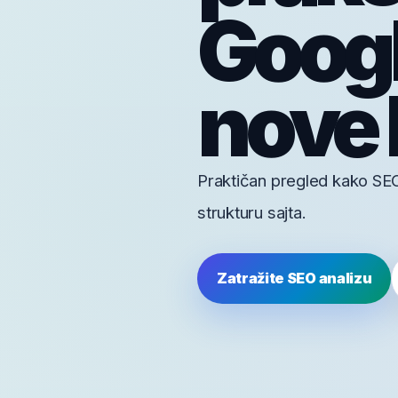
Google
nove 
Praktičan pregled kako SEO 
strukturu sajta.
Zatražite SEO analizu