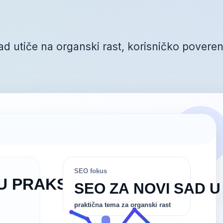
 utiče na organski rast, korisničko poverenj