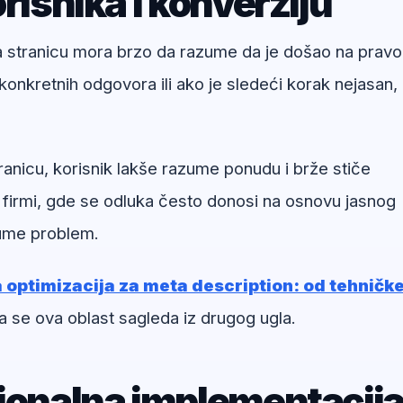
risnika i konverziju
na stranicu mora brzo da razume da je došao na pravo
onkretnih odgovora ili ako je sledeći korak nejasan,
ranicu, korisnik lakše razume ponudu i brže stiče
 firmi, gde se odluka često donosi na osnovu jasnog
zume problem.
optimizacija za meta description: od tehničk
a se ova oblast sagleda iz drugog ugla.
sionalna implementacij