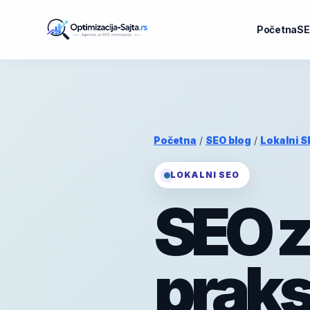
Početna
SE
Početna
/
SEO blog
/
Lokalni S
LOKALNI SEO
SEO z
praks