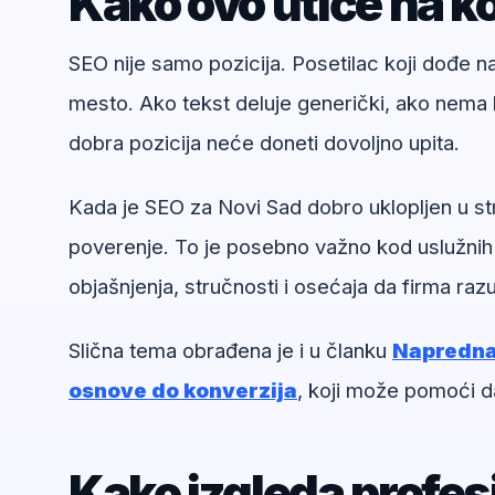
Kako ovo utiče na ko
SEO nije samo pozicija. Posetilac koji dođe 
mesto. Ako tekst deluje generički, ako nema k
dobra pozicija neće doneti dovoljno upita.
Kada je SEO za Novi Sad dobro uklopljen u st
poverenje. To je posebno važno kod uslužnih
objašnjenja, stručnosti i osećaja da firma ra
Slična tema obrađena je i u članku
Napredna 
osnove do konverzija
, koji može pomoći d
Kako izgleda profe