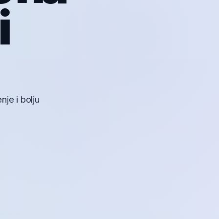
i
je i bolju