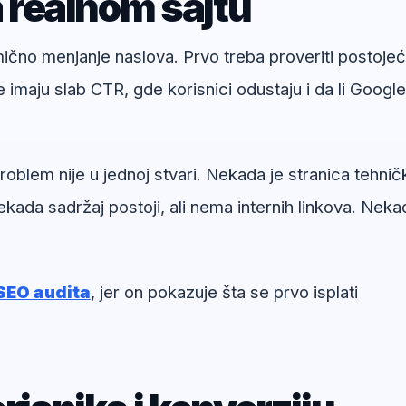
a realnom sajtu
umično menjanje naslova. Prvo treba proveriti postoje
e imaju slab CTR, gde korisnici odustaju i da li Google
blem nije u jednoj stvari. Nekada je stranica tehnič
kada sadržaj postoji, ali nema internih linkova. Neka
SEO audita
, jer on pokazuje šta se prvo isplati