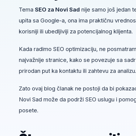
Tema
SEO za Novi Sad
nije samo još jedan te
upita sa Google-a, ona ima praktičnu vrednost
korisniji ili ubedljiviji za potencijalnog klijenta.
Kada radimo SEO optimizaciju, ne posmatram
najvažnije stranice, kako se povezuje sa sadrža
prirodan put ka kontaktu ili zahtevu za analizu
Zato ovaj blog članak ne postoji da bi pokaza
Novi Sad može da podrži SEO uslugu i pomogne
posete.