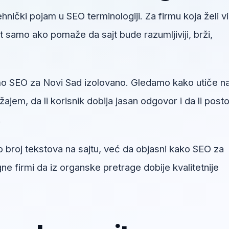
hnički pojam u SEO terminologiji. Za firmu koja želi v
 samo ako pomaže da sajt bude razumljiviji, brži,
o SEO za Novi Sad izolovano. Gledamo kako utiče n
jem, da li korisnik dobija jasan odgovor i da li posto
.
o broj tekstova na sajtu, već da objasni kako SEO za
 firmi da iz organske pretrage dobije kvalitetnije