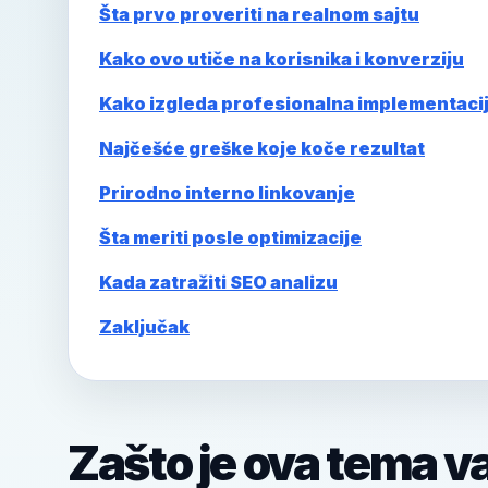
Šta prvo proveriti na realnom sajtu
Kako ovo utiče na korisnika i konverziju
Kako izgleda profesionalna implementaci
Najčešće greške koje koče rezultat
Prirodno interno linkovanje
Šta meriti posle optimizacije
Kada zatražiti SEO analizu
Zaključak
Zašto je ova tema v