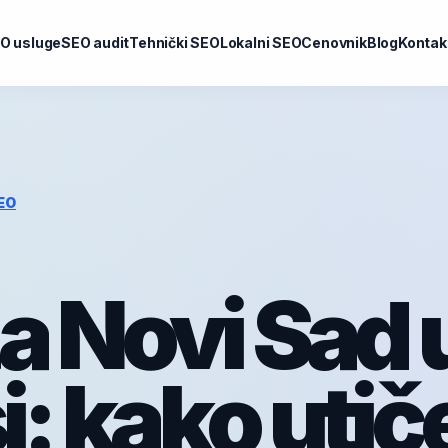
O usluge
SEO audit
Tehnički SEO
Lokalni SEO
Cenovnik
Blog
Kontak
EO
a Novi Sad 
i: kako utič