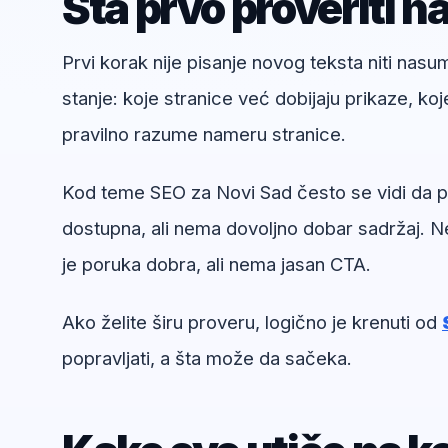
Šta prvo proveriti n
Prvi korak nije pisanje novog teksta niti nas
stanje: koje stranice već dobijaju prikaze, koj
pravilno razume nameru stranice.
Kod teme SEO za Novi Sad često se vidi da pro
dostupna, ali nema dovoljno dobar sadržaj. Ne
je poruka dobra, ali nema jasan CTA.
Ako želite širu proveru, logično je krenuti od
popravljati, a šta može da sačeka.