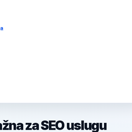
ja
ažna za SEO uslugu