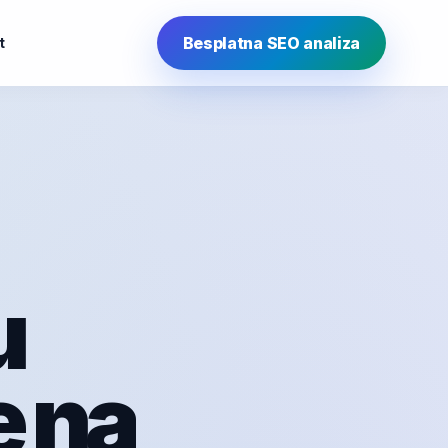
Besplatna SEO analiza
t
u
e na