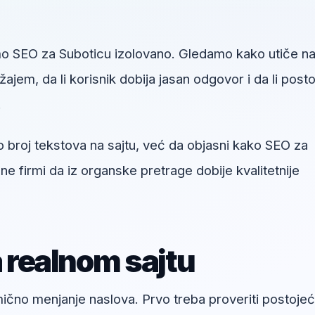
o SEO za Suboticu izolovano. Gledamo kako utiče n
jem, da li korisnik dobija jasan odgovor i da li posto
.
o broj tekstova na sajtu, već da objasni kako SEO za
 firmi da iz organske pretrage dobije kvalitetnije
a realnom sajtu
umično menjanje naslova. Prvo treba proveriti postoje