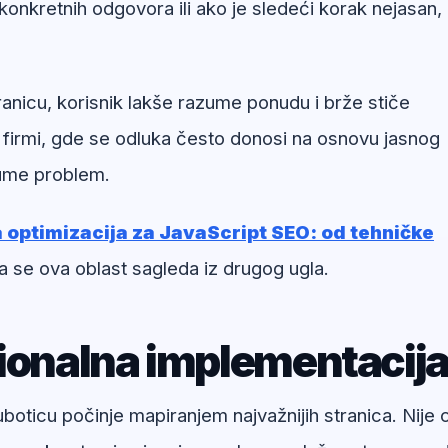
onkretnih odgovora ili ako je sledeći korak nejasan,
anicu, korisnik lakše razume ponudu i brže stiče
 firmi, gde se odluka često donosi na osnovu jasnog
zume problem.
optimizacija za JavaScript SEO: od tehničke
a se ova oblast sagleda iz drugog ugla.
sionalna implementacij
ticu počinje mapiranjem najvažnijih stranica. Nije ci