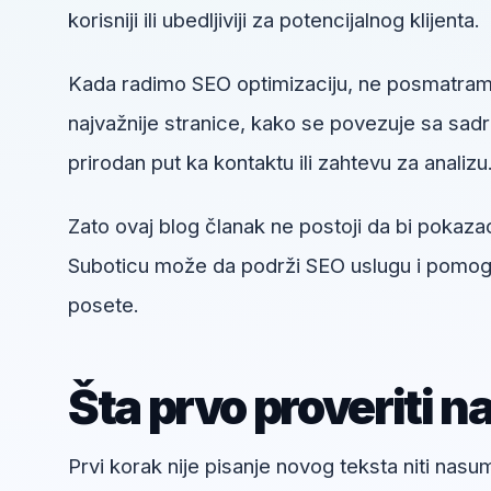
korisniji ili ubedljiviji za potencijalnog klijenta.
Kada radimo SEO optimizaciju, ne posmatram
najvažnije stranice, kako se povezuje sa sadrža
prirodan put ka kontaktu ili zahtevu za analizu
Zato ovaj blog članak ne postoji da bi pokaza
Suboticu može da podrži SEO uslugu i pomogne
posete.
Šta prvo proveriti n
Prvi korak nije pisanje novog teksta niti nas