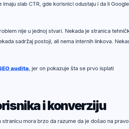
e imaju slab CTR, gde korisnici odustaju i da li Google
blem nije u jednoj stvari. Nekada je stranica tehničk
kada sadržaj postoji, ali nema internih linkova. Neka
SEO audita
, jer on pokazuje šta se prvo isplati
risnika i konverziju
na stranicu mora brzo da razume da je došao na pravo