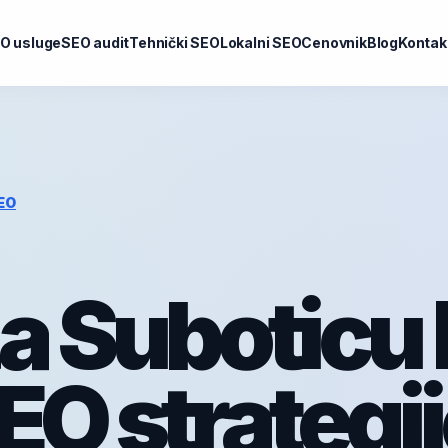
O usluge
SEO audit
Tehnički SEO
Lokalni SEO
Cenovnik
Blog
Kontak
EO
a Suboticu
EO strategij