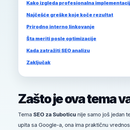
Kako izgleda profesionalna implementaci
Najčešće greške koje koče rezultat
Prirodno interno linkovanje
Šta meriti posle optimizacije
Kada zatražiti SEO analizu
Zaključak
Zašto je ova tema v
Tema
SEO za Suboticu
nije samo još jedan te
upita sa Google-a, ona ima praktičnu vrednost