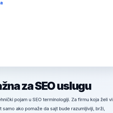
ja
ažna za SEO uslugu
hnički pojam u SEO terminologiji. Za firmu koja želi v
 samo ako pomaže da sajt bude razumljiviji, brži,