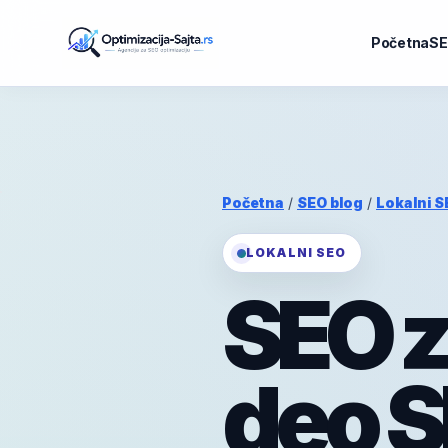
Početna
SE
Početna
/
SEO blog
/
Lokalni S
LOKALNI SEO
SEO z
deo S