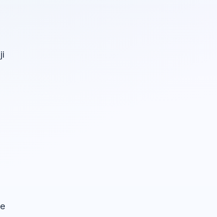
a
ji
će