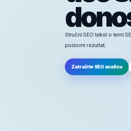
donos
Stručni SEO tekst o temi SE
poslovni rezultat.
Zatražite SEO analizu