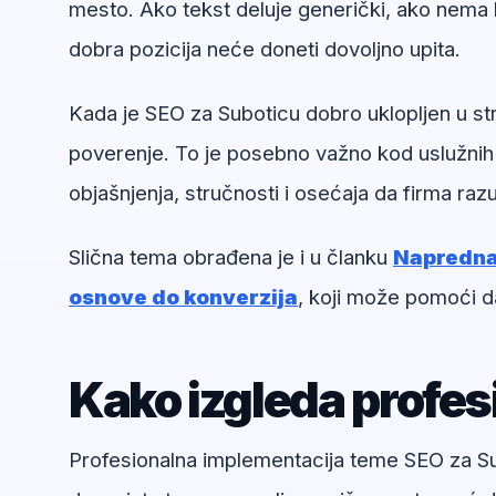
mesto. Ako tekst deluje generički, ako nema k
dobra pozicija neće doneti dovoljno upita.
Kada je SEO za Suboticu dobro uklopljen u str
poverenje. To je posebno važno kod uslužnih
objašnjenja, stručnosti i osećaja da firma ra
Slična tema obrađena je i u članku
Napredna 
osnove do konverzija
, koji može pomoći d
Kako izgleda profe
Profesionalna implementacija teme SEO za Subo