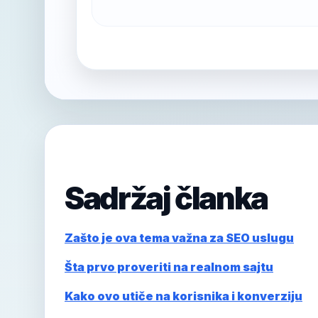
Sadržaj članka
Zašto je ova tema važna za SEO uslugu
Šta prvo proveriti na realnom sajtu
Kako ovo utiče na korisnika i konverziju