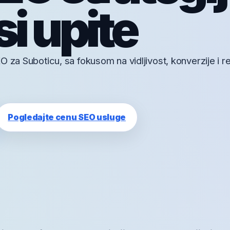
i upite
O za Suboticu, sa fokusom na vidljivost, konverzije i r
Pogledajte cenu SEO usluge