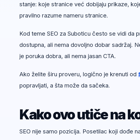
stanje: koje stranice već dobijaju prikaze, koj
pravilno razume nameru stranice.
Kod teme SEO za Suboticu često se vidi da pro
dostupna, ali nema dovoljno dobar sadržaj. Ne
je poruka dobra, ali nema jasan CTA.
Ako želite širu proveru, logično je krenuti od
popravljati, a šta može da sačeka.
Kako ovo utiče na ko
SEO nije samo pozicija. Posetilac koji dođe 