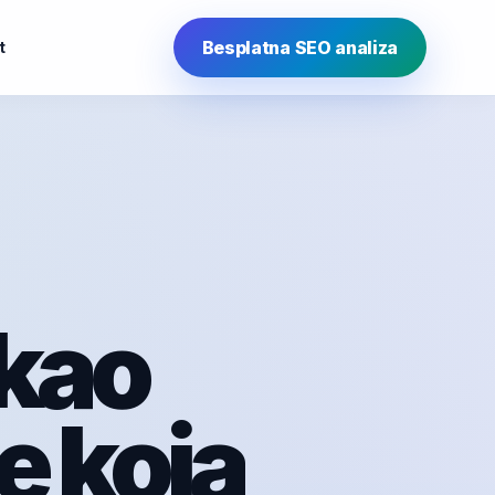
Besplatna SEO analiza
t
 kao
e koja