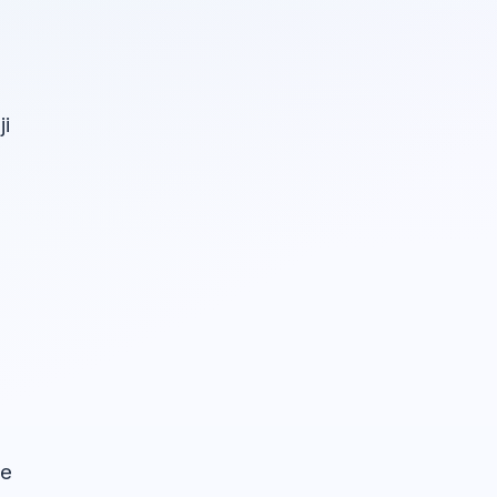
a
ji
će