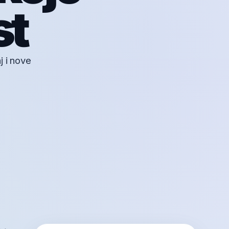
st
j i nove