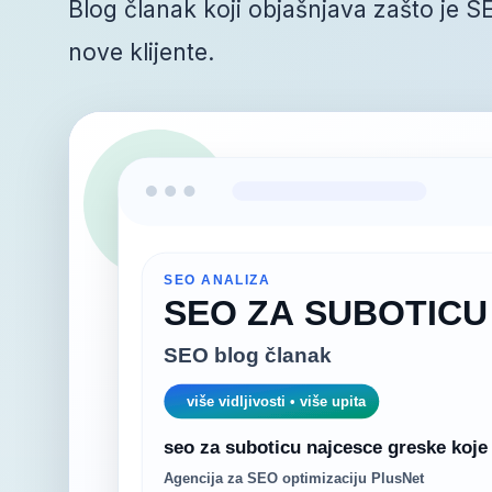
Blog članak koji objašnjava zašto je 
nove klijente.