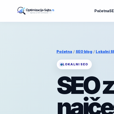
Početna
SE
Početna
/
SEO blog
/
Lokalni S
LOKALNI SEO
SEO z
najče