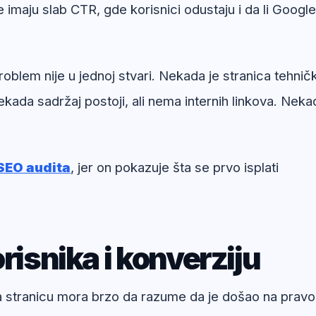
e imaju slab CTR, gde korisnici odustaju i da li Google
blem nije u jednoj stvari. Nekada je stranica tehničk
kada sadržaj postoji, ali nema internih linkova. Neka
SEO audita
, jer on pokazuje šta se prvo isplati
risnika i konverziju
na stranicu mora brzo da razume da je došao na pravo