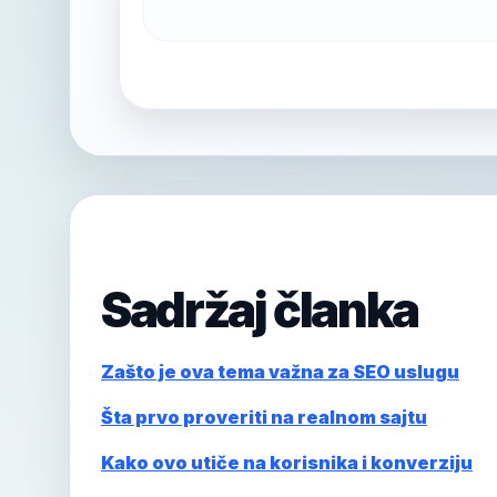
Sadržaj članka
Zašto je ova tema važna za SEO uslugu
Šta prvo proveriti na realnom sajtu
Kako ovo utiče na korisnika i konverziju