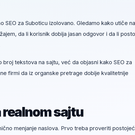
o SEO za Suboticu izolovano. Gledamo kako utiče n
jem, da li korisnik dobija jasan odgovor i da li posto
.
o broj tekstova na sajtu, već da objasni kako SEO za
 firmi da iz organske pretrage dobije kvalitetnije
a realnom sajtu
umično menjanje naslova. Prvo treba proveriti postoje