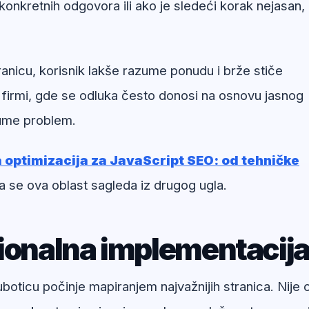
onkretnih odgovora ili ako je sledeći korak nejasan,
anicu, korisnik lakše razume ponudu i brže stiče
 firmi, gde se odluka često donosi na osnovu jasnog
zume problem.
optimizacija za JavaScript SEO: od tehničke
a se ova oblast sagleda iz drugog ugla.
sionalna implementacij
ticu počinje mapiranjem najvažnijih stranica. Nije ci