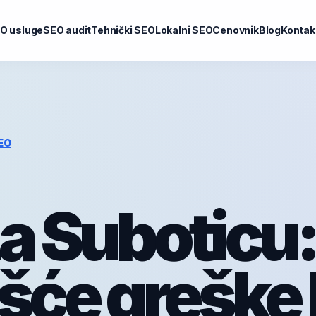
O usluge
SEO audit
Tehnički SEO
Lokalni SEO
Cenovnik
Blog
Kontak
EO
a Suboticu:
šće greške 