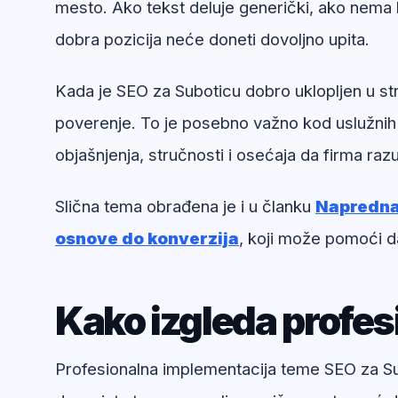
mesto. Ako tekst deluje generički, ako nema k
dobra pozicija neće doneti dovoljno upita.
Kada je SEO za Suboticu dobro uklopljen u str
poverenje. To je posebno važno kod uslužnih
objašnjenja, stručnosti i osećaja da firma ra
Slična tema obrađena je i u članku
Napredna 
osnove do konverzija
, koji može pomoći d
Kako izgleda profe
Profesionalna implementacija teme SEO za Subo