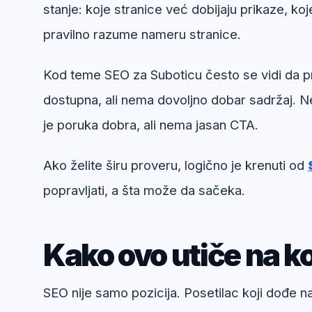
stanje: koje stranice već dobijaju prikaze, koj
pravilno razume nameru stranice.
Kod teme SEO za Suboticu često se vidi da pro
dostupna, ali nema dovoljno dobar sadržaj. Ne
je poruka dobra, ali nema jasan CTA.
Ako želite širu proveru, logično je krenuti od
popravljati, a šta može da sačeka.
Kako ovo utiče na ko
SEO nije samo pozicija. Posetilac koji dođe 