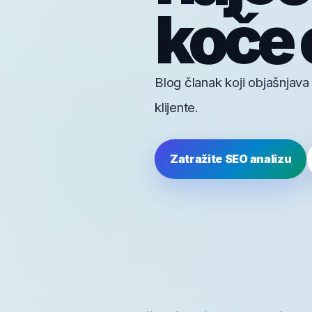
koče 
Blog članak koji objašnjava
klijente.
Zatražite SEO analizu