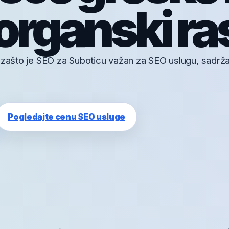
organski ra
 zašto je SEO za Suboticu važan za SEO uslugu, sadrža
Pogledajte cenu SEO usluge