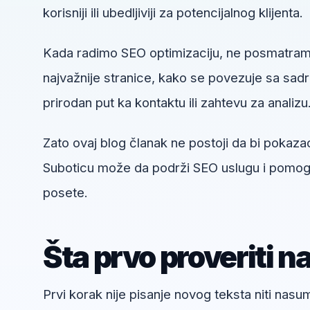
korisniji ili ubedljiviji za potencijalnog klijenta.
Kada radimo SEO optimizaciju, ne posmatram
najvažnije stranice, kako se povezuje sa sadrža
prirodan put ka kontaktu ili zahtevu za analizu
Zato ovaj blog članak ne postoji da bi pokaza
Suboticu može da podrži SEO uslugu i pomogne
posete.
Šta prvo proveriti n
Prvi korak nije pisanje novog teksta niti nas