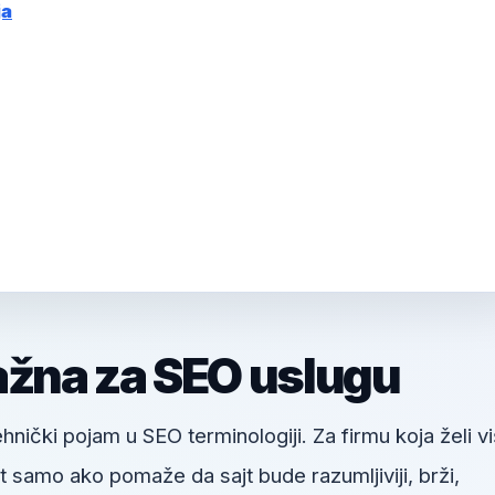
ja
ažna za SEO uslugu
hnički pojam u SEO terminologiji. Za firmu koja želi v
 samo ako pomaže da sajt bude razumljiviji, brži,