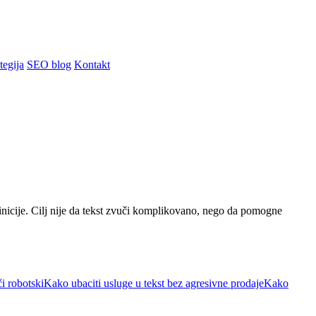
tegija
SEO blog
Kontakt
inicije. Cilj nije da tekst zvuči komplikovano, nego da pomogne
i robotski
Kako ubaciti usluge u tekst bez agresivne prodaje
Kako