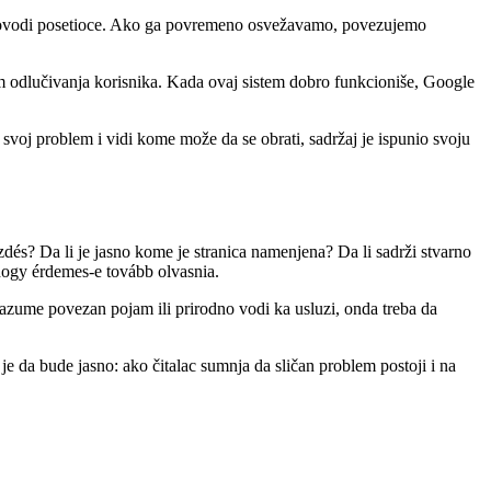
 dovodi posetioce. Ako ga povremeno osvežavamo, povezujemo
m odlučivanja korisnika. Kada ovaj sistem dobro funkcioniše, Google
e svoj problem i vidi kome može da se obrati, sadržaj je ispunio svoju
zdés? Da li je jasno kome je stranica namenjena? Da li sadrži stvarno
hogy érdemes-e tovább olvasnia.
 razume povezan pojam ili prirodno vodi ka usluzi, onda treba da
je da bude jasno: ako čitalac sumnja da sličan problem postoji i na