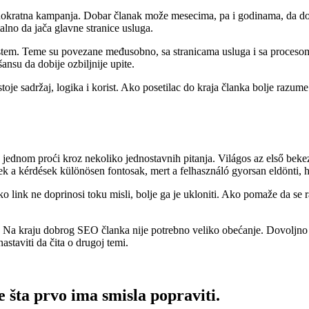
jednokratna kampanja. Dobar članak može mesecima, pa i godinama, da
lno da jača glavne stranice usluga.
istem. Teme su povezane međusobno, sa stranicama usluga i sa proceso
šansu da dobije ozbiljnije upite.
stoje sadržaj, logika i korist. Ako posetilac do kraja članka bolje razum
oš jednom proći kroz nekoliko jednostavnih pitanja. Világos az első beke
k a kérdések különösen fontosak, mert a felhasználó gyorsan eldönti, 
Ako link ne doprinosi toku misli, bolje ga je ukloniti. Ako pomaže da se
ak. Na kraju dobrog SEO članka nije potrebno veliko obećanje. Dovoljno 
astaviti da čita o drugoj temi.
 šta prvo ima smisla popraviti.