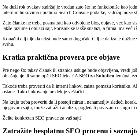
Na duži rok ovakav sadržaj je vredan zato što ne funkcioniše kao 
internim linkovima i pratimo Search Console podatke, sadržaj može sta
Zato članke ne treba posmatrati kao odvojene blog objave, već kao s
lakše razume i obilazi sajt, korisnik se lakše snalazi, a firma ima veću 
Konačni cilj nije da tekst bude samo dugačak. Cilj je da iza te dužine 
svrhu.
Kratka praktična provera pre objave
Pre nego što takav članak ili stranica usluge bude objavljena, vredi j
objašnjenje ili samo opšti SEO tekst? A
SEO za Suboticu
témánál eze
Takođe treba proveriti da li interni linkovi zaista pomažu korisniku. 
ostane. Tako linkovanje ne deluje veštački.
Na kraju treba proveriti da li postoji miran i nenametljiv sledeći kor
njegovom sajtu, može zatražiti analizu, pogledati povezanu uslugu ili n
Želite konkretan SEO pravac za vaš sajt?
Zatražite besplatnu SEO procenu i saznajte