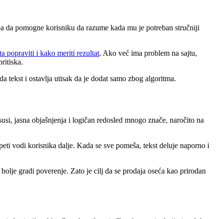
eba da pomogne korisniku da razume kada mu je potreban stručniji
šta popraviti i kako meriti rezultat
. Ako već ima problem na sajtu,
pritiska.
a tekst i ostavlja utisak da je dodat samo zbog algoritma.
susi, jasna objašnjenja i logičan redosled mnogo znače, naročito na
peti vodi korisnika dalje. Kada se sve pomeša, tekst deluje naporno i
 bolje gradi poverenje. Zato je cilj da se prodaja oseća kao prirodan