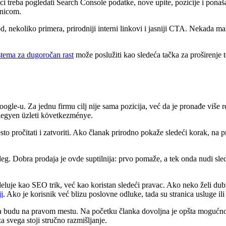
i treba pogledati Search Console podatke, nove upite, pozicije i ponaš
ranicom.
vod, nekoliko primera, prirodniji interni linkovi i jasniji CTA. Nekada
tema za dugoročan rast
može poslužiti kao sledeća tačka za proširenje
ogle-u. Za jednu firmu cilj nije sama pozicija, već da je pronađe više r
 legyen üzleti következménye.
sto pročitati i zatvoriti. Ako članak prirodno pokaže sledeći korak, na p
eg. Dobra prodaja je ovde suptilnija: prvo pomaže, a tek onda nudi sle
deluje kao SEO trik, već kao koristan sledeći pravac. Ako neko želi du
i
. Ako je korisnik već blizu poslovne odluke, tada su stranica usluge ili
da budu na pravom mestu. Na početku članka dovoljna je opšta mogućnost,
a svega stoji stručno razmišljanje.