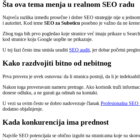
Šta ova tema menja u realnom SEO radu
Najveća razlika između prosečne i dobre SEO strategije nije u jednom tr
i autoritet. Kod teme
SEO za Suboticu
posebno je važno da ne krenemo
Zbog toga bih prvo pogledao koje stranice već imaju prikaze u Search 
kod stranice koju Google uopšte ne prikazuje.
U toj fazi često ima smisla uraditi
SEO audit
, jer dobar početni pregl
Kako razdvojiti bitno od nebitnog
Prva provera je uvek osnovna: da li stranica postoji, da li je indeksabil
Nakon toga proveravam nameru pretrage. Ako korisnik traži informaciju
donese odluku, a ne gurati ga odmah na kontakt.
U vezi sa ovim često se dobro nadovezuje članak
Profesionalna SEO s
dodatno objašnjenje.
Kada konkurencija ima prednost
Najviše SEO potencijala se obično izgubi na stranicama koje su skoro