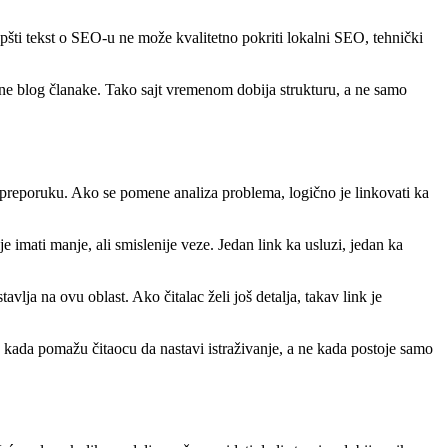
pšti tekst o SEO-u ne može kvalitetno pokriti lokalni SEO, tehnički
zane blog članake. Tako sajt vremenom dobija strukturu, a ne samo
u preporuku. Ako se pomene analiza problema, logično je linkovati ka
 imati manje, ali smislenije veze. Jedan link ka usluzi, jedan ka
stavlja na ovu oblast. Ako čitalac želi još detalja, takav link je
 kada pomažu čitaocu da nastavi istraživanje, a ne kada postoje samo