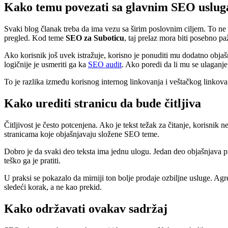
Kako temu povezati sa glavnim SEO uslu
Svaki blog članak treba da ima vezu sa širim poslovnim ciljem. To ne
pregled. Kod teme
SEO za Suboticu
, taj prelaz mora biti posebno paž
Ako korisnik još uvek istražuje, korisno je ponuditi mu dodatno objaš
logičnije je usmeriti ga ka
SEO audit
. Ako poredi da li mu se ulaganje
To je razlika između korisnog internog linkovanja i veštačkog linkovan
Kako urediti stranicu da bude čitljiva
Čitljivost je često potcenjena. Ako je tekst težak za čitanje, korisni
stranicama koje objašnjavaju složene SEO teme.
Dobro je da svaki deo teksta ima jednu ulogu. Jedan deo objašnjava pro
teško ga je pratiti.
U praksi se pokazalo da mirniji ton bolje prodaje ozbiljne usluge. Agre
sledeći korak, a ne kao prekid.
Kako održavati ovakav sadržaj