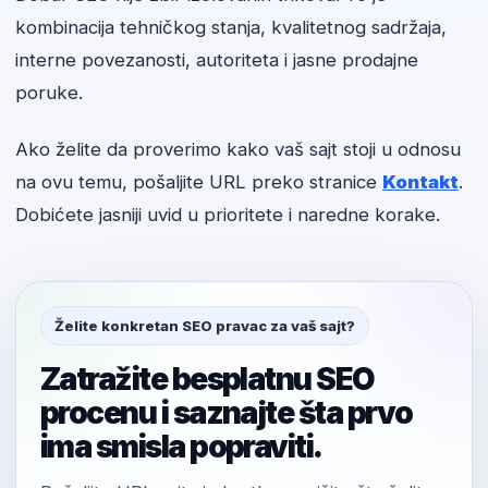
kombinacija tehničkog stanja, kvalitetnog sadržaja,
interne povezanosti, autoriteta i jasne prodajne
poruke.
Ako želite da proverimo kako vaš sajt stoji u odnosu
na ovu temu, pošaljite URL preko stranice
Kontakt
.
Dobićete jasniji uvid u prioritete i naredne korake.
Želite konkretan SEO pravac za vaš sajt?
Zatražite besplatnu SEO
procenu i saznajte šta prvo
ima smisla popraviti.