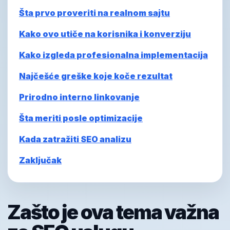
Šta prvo proveriti na realnom sajtu
Kako ovo utiče na korisnika i konverziju
Kako izgleda profesionalna implementacija
Najčešće greške koje koče rezultat
Prirodno interno linkovanje
Šta meriti posle optimizacije
Kada zatražiti SEO analizu
Zaključak
Zašto je ova tema važna