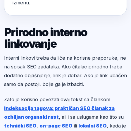
izmenu.
Prirodno interno
linkovanje
Interni linkovi treba da liče na korisne preporuke, ne
na spisak SEO zadataka. Ako čitalac prirodno treba
dodatno objašnjenje, link je dobar. Ako je link ubačen
samo da postoji, bolje ga je izbaciti.
Zato je korisno povezati ovaj tekst sa člankom
indeksacija tagova: praktičan SEO članak za
ozbiljan organski rast
, ali i sa uslugama kao što su
tehnički SEO
,
on-page SEO
ili
lokalni SEO
, kada je