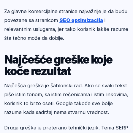
Za glavne komercijalne stranice najvažnije je da budu
povezane sa stranicom
SEO optimizacija
i
relevantnim uslugama, jer tako korisnik lakše razume
šta tačno može da dobije.
Najčešće greške koje
koče rezultat
Najčešća greška je šablonski rad. Ako se svaki tekst
piše istim tonom, sa istim rečenicama i istim linkovima,
korisnik to brzo oseti. Google takođe sve bolje
razume kada sadržaj nema stvarnu vrednost.
Druga greška je preterano tehnički jezik. Tema SERP