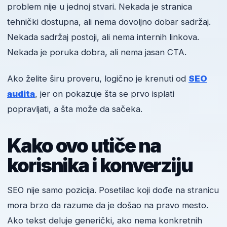
problem nije u jednoj stvari. Nekada je stranica
tehnički dostupna, ali nema dovoljno dobar sadržaj.
Nekada sadržaj postoji, ali nema internih linkova.
Nekada je poruka dobra, ali nema jasan CTA.
Ako želite širu proveru, logično je krenuti od
SEO
audita
, jer on pokazuje šta se prvo isplati
popravljati, a šta može da sačeka.
Kako ovo utiče na
korisnika i konverziju
SEO nije samo pozicija. Posetilac koji dođe na stranicu
mora brzo da razume da je došao na pravo mesto.
Ako tekst deluje generički, ako nema konkretnih