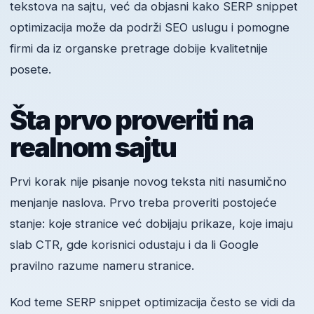
tekstova na sajtu, već da objasni kako SERP snippet
optimizacija može da podrži SEO uslugu i pomogne
firmi da iz organske pretrage dobije kvalitetnije
posete.
Šta prvo proveriti na
realnom sajtu
Prvi korak nije pisanje novog teksta niti nasumično
menjanje naslova. Prvo treba proveriti postojeće
stanje: koje stranice već dobijaju prikaze, koje imaju
slab CTR, gde korisnici odustaju i da li Google
pravilno razume nameru stranice.
Kod teme SERP snippet optimizacija često se vidi da