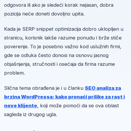
odgovora ili ako je sledeći korak nejasan, dobra
pozicija neće doneti dovoljno upita.
Kada je SERP snippet optimizacija dobro uklopljen u
stranicu, korisnik lakše razume ponudu i brže stiče
poverenje. To je posebno važno kod uslužnih firmi,
gde se odluka često donosi na osnovu jasnog
objašnjenja, stručnosti i osećaja da firma razume
problem.
Slična tema obrađena je i u članku
SEO analiza za
brzina WordPressa: kako pronaći prilike za rast i
nove klijente
, koji može pomoći da se ova oblast
sagleda iz drugog ugla.