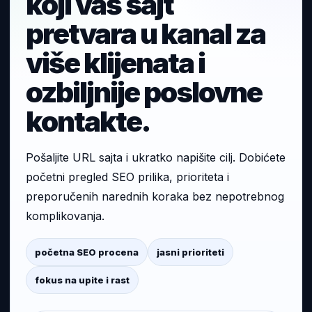
koji vaš sajt
pretvara u kanal za
više klijenata i
ozbiljnije poslovne
kontakte.
Pošaljite URL sajta i ukratko napišite cilj. Dobićete
početni pregled SEO prilika, prioriteta i
preporučenih narednih koraka bez nepotrebnog
komplikovanja.
početna SEO procena
jasni prioriteti
fokus na upite i rast