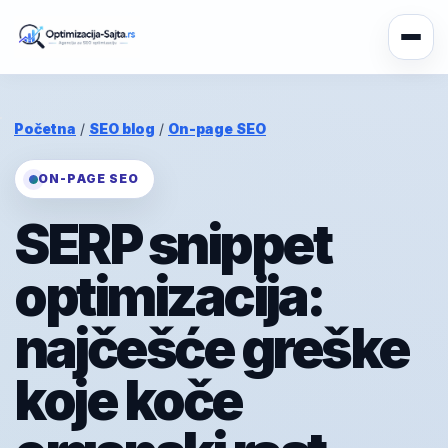
Početna
/
SEO blog
/
On-page SEO
ON-PAGE SEO
SERP snippet
optimizacija:
najčešće greške
koje koče