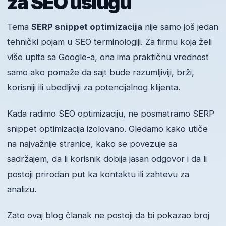
za SEO uslugu
Tema
SERP snippet optimizacija
nije samo još jedan
tehnički pojam u SEO terminologiji. Za firmu koja želi
više upita sa Google-a, ona ima praktičnu vrednost
samo ako pomaže da sajt bude razumljiviji, brži,
korisniji ili ubedljiviji za potencijalnog klijenta.
Kada radimo SEO optimizaciju, ne posmatramo SERP
snippet optimizacija izolovano. Gledamo kako utiče
na najvažnije stranice, kako se povezuje sa
sadržajem, da li korisnik dobija jasan odgovor i da li
postoji prirodan put ka kontaktu ili zahtevu za
analizu.
Zato ovaj blog članak ne postoji da bi pokazao broj