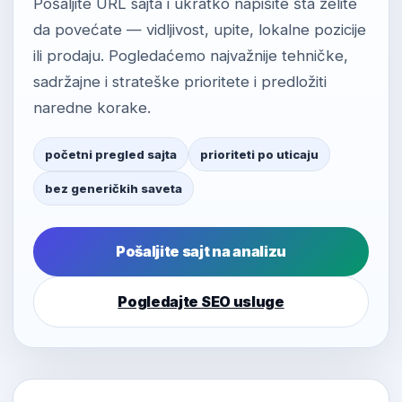
Pošaljite URL sajta i ukratko napišite šta želite
da povećate — vidljivost, upite, lokalne pozicije
ili prodaju. Pogledaćemo najvažnije tehničke,
sadržajne i strateške prioritete i predložiti
naredne korake.
početni pregled sajta
prioriteti po uticaju
bez generičkih saveta
Pošaljite sajt na analizu
Pogledajte SEO usluge