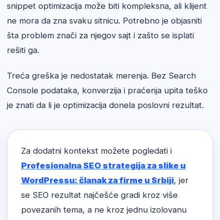
snippet optimizacija može biti kompleksna, ali klijent
ne mora da zna svaku sitnicu. Potrebno je objasniti
šta problem znači za njegov sajt i zašto se isplati
rešiti ga.
Treća greška je nedostatak merenja. Bez Search
Console podataka, konverzija i praćenja upita teško
je znati da li je optimizacija donela poslovni rezultat.
Za dodatni kontekst možete pogledati i
Profesionalna SEO strategija za slike u
WordPressu: članak za firme u Srbiji
, jer
se SEO rezultat najčešće gradi kroz više
povezanih tema, a ne kroz jednu izolovanu