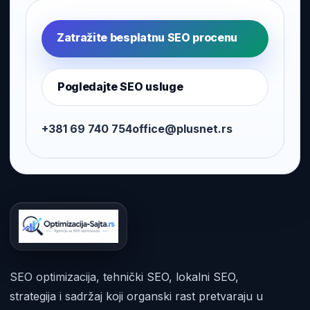
Zatražite besplatnu SEO procenu
Pogledajte SEO usluge
+381 69 740 754
office@plusnet.rs
SEO optimizacija, tehnički SEO, lokalni SEO,
strategija i sadržaj koji organski rast pretvaraju u