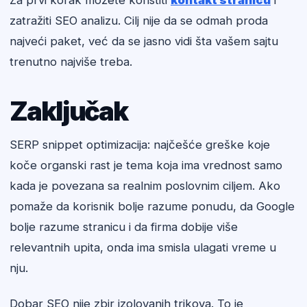
Za prvi korak možete koristiti
kontakt stranicu
i
zatražiti SEO analizu. Cilj nije da se odmah proda
najveći paket, već da se jasno vidi šta vašem sajtu
trenutno najviše treba.
Zaključak
SERP snippet optimizacija: najčešće greške koje
koče organski rast je tema koja ima vrednost samo
kada je povezana sa realnim poslovnim ciljem. Ako
pomaže da korisnik bolje razume ponudu, da Google
bolje razume stranicu i da firma dobije više
relevantnih upita, onda ima smisla ulagati vreme u
nju.
Dobar SEO nije zbir izolovanih trikova. To je