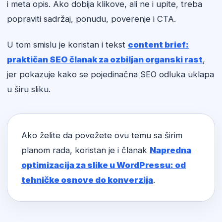
i meta opis. Ako dobija klikove, ali ne i upite, treba
popraviti sadržaj, ponudu, poverenje i CTA.
U tom smislu je koristan i tekst
content brief:
praktičan SEO članak za ozbiljan organski rast
,
jer pokazuje kako se pojedinačna SEO odluka uklapa
u širu sliku.
Ako želite da povežete ovu temu sa širim
planom rada, koristan je i članak
Napredna
optimizacija za slike u WordPressu: od
tehničke osnove do konverzija
.