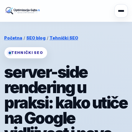
Početna
/
SEO blog
/
Tehnički SEO
TEHNIČKI SEO
server-side
rendering u
praksi: kako utiče
na Google