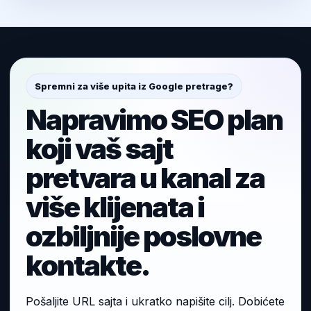
Spremni za više upita iz Google pretrage?
Napravimo SEO plan
koji vaš sajt
pretvara u kanal za
više klijenata i
ozbiljnije poslovne
kontakte.
Pošaljite URL sajta i ukratko napišite cilj. Dobićete