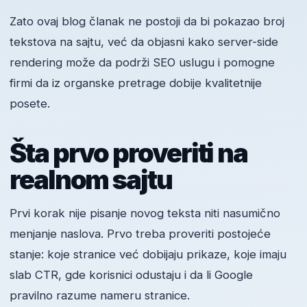
Zato ovaj blog članak ne postoji da bi pokazao broj
tekstova na sajtu, već da objasni kako server-side
rendering može da podrži SEO uslugu i pomogne
firmi da iz organske pretrage dobije kvalitetnije
posete.
Šta prvo proveriti na
realnom sajtu
Prvi korak nije pisanje novog teksta niti nasumično
menjanje naslova. Prvo treba proveriti postojeće
stanje: koje stranice već dobijaju prikaze, koje imaju
slab CTR, gde korisnici odustaju i da li Google
pravilno razume nameru stranice.