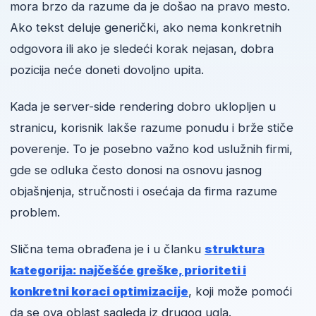
mora brzo da razume da je došao na pravo mesto.
Ako tekst deluje generički, ako nema konkretnih
odgovora ili ako je sledeći korak nejasan, dobra
pozicija neće doneti dovoljno upita.
Kada je server-side rendering dobro uklopljen u
stranicu, korisnik lakše razume ponudu i brže stiče
poverenje. To je posebno važno kod uslužnih firmi,
gde se odluka često donosi na osnovu jasnog
objašnjenja, stručnosti i osećaja da firma razume
problem.
Slična tema obrađena je i u članku
struktura
kategorija: najčešće greške, prioriteti i
konkretni koraci optimizacije
, koji može pomoći
da se ova oblast sagleda iz drugog ugla.