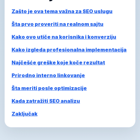
Zašto je ova tema važna za SEO uslugu
Šta prvo proveriti na realnom sajtu
Kako ovo utiče na korisnika i konverziju
Kako izgleda profesionalna implementacija
Najčešće greške koje koče rezultat
Prirodno interno linkovanje
Šta meriti posle optimizacije
Kada zatražiti SEO analizu
Zaključak