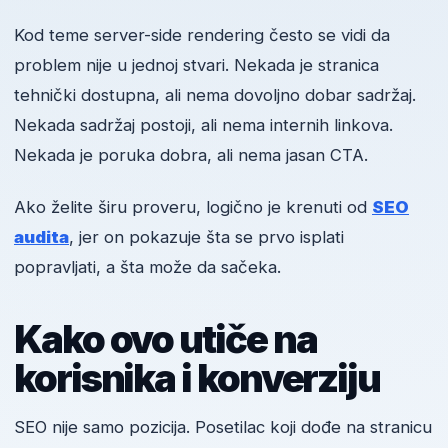
Kod teme server-side rendering često se vidi da
problem nije u jednoj stvari. Nekada je stranica
tehnički dostupna, ali nema dovoljno dobar sadržaj.
Nekada sadržaj postoji, ali nema internih linkova.
Nekada je poruka dobra, ali nema jasan CTA.
Ako želite širu proveru, logično je krenuti od
SEO
audita
, jer on pokazuje šta se prvo isplati
popravljati, a šta može da sačeka.
Kako ovo utiče na
korisnika i konverziju
SEO nije samo pozicija. Posetilac koji dođe na stranicu