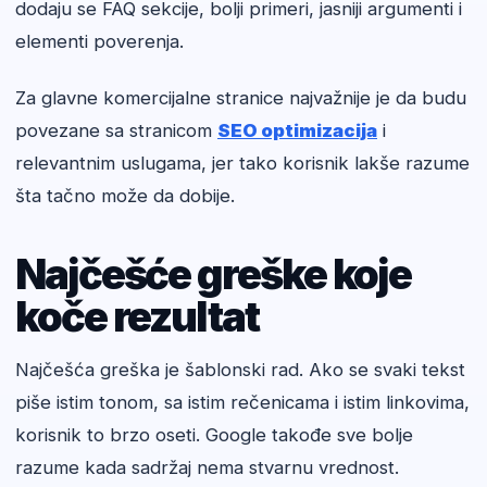
dodaju se FAQ sekcije, bolji primeri, jasniji argumenti i
elementi poverenja.
Za glavne komercijalne stranice najvažnije je da budu
povezane sa stranicom
SEO optimizacija
i
relevantnim uslugama, jer tako korisnik lakše razume
šta tačno može da dobije.
Najčešće greške koje
koče rezultat
Najčešća greška je šablonski rad. Ako se svaki tekst
piše istim tonom, sa istim rečenicama i istim linkovima,
korisnik to brzo oseti. Google takođe sve bolje
razume kada sadržaj nema stvarnu vrednost.