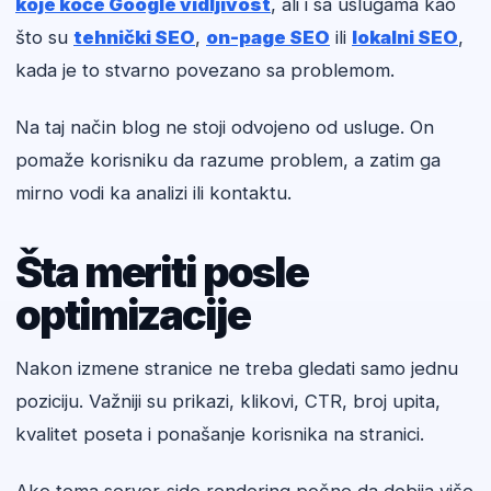
koje koče Google vidljivost
, ali i sa uslugama kao
što su
tehnički SEO
,
on-page SEO
ili
lokalni SEO
,
kada je to stvarno povezano sa problemom.
Na taj način blog ne stoji odvojeno od usluge. On
pomaže korisniku da razume problem, a zatim ga
mirno vodi ka analizi ili kontaktu.
Šta meriti posle
optimizacije
Nakon izmene stranice ne treba gledati samo jednu
poziciju. Važniji su prikazi, klikovi, CTR, broj upita,
kvalitet poseta i ponašanje korisnika na stranici.