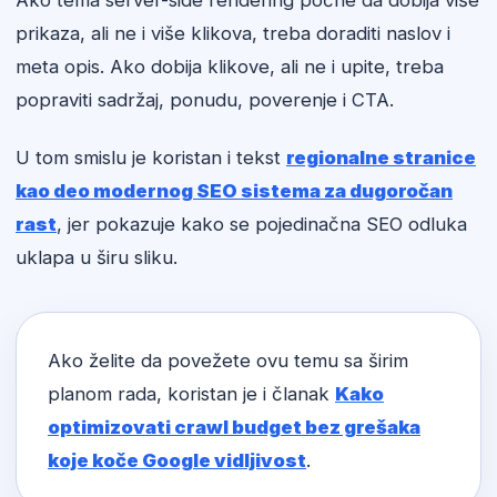
Ako tema server-side rendering počne da dobija više
prikaza, ali ne i više klikova, treba doraditi naslov i
meta opis. Ako dobija klikove, ali ne i upite, treba
popraviti sadržaj, ponudu, poverenje i CTA.
U tom smislu je koristan i tekst
regionalne stranice
kao deo modernog SEO sistema za dugoročan
rast
, jer pokazuje kako se pojedinačna SEO odluka
uklapa u širu sliku.
Ako želite da povežete ovu temu sa širim
planom rada, koristan je i članak
Kako
optimizovati crawl budget bez grešaka
koje koče Google vidljivost
.