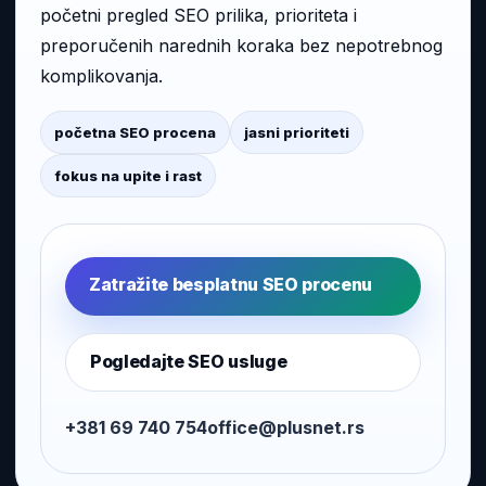
početni pregled SEO prilika, prioriteta i
preporučenih narednih koraka bez nepotrebnog
komplikovanja.
početna SEO procena
jasni prioriteti
fokus na upite i rast
Zatražite besplatnu SEO procenu
Pogledajte SEO usluge
+381 69 740 754
office@plusnet.rs