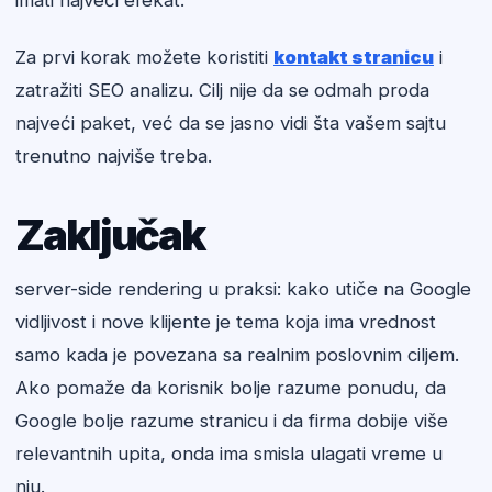
imati najveći efekat.
Za prvi korak možete koristiti
kontakt stranicu
i
zatražiti SEO analizu. Cilj nije da se odmah proda
najveći paket, već da se jasno vidi šta vašem sajtu
trenutno najviše treba.
Zaključak
server-side rendering u praksi: kako utiče na Google
vidljivost i nove klijente je tema koja ima vrednost
samo kada je povezana sa realnim poslovnim ciljem.
Ako pomaže da korisnik bolje razume ponudu, da
Google bolje razume stranicu i da firma dobije više
relevantnih upita, onda ima smisla ulagati vreme u
nju.