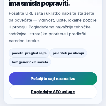
ima smisla popraviti.
Pošaljite URL sajta i ukratko napišite šta želite
da povećate — vidljivost, upite, lokalne pozicije
ili prodaju. Pogledaćemo najvažnije tehničke,
sadržajne i strateške prioritete i predložiti
naredne korake.
početni pregled sajta
prioriteti po uticaju
bez generičkih saveta
Pošaljite sajt na analizu
Pogledajte SEO usluge