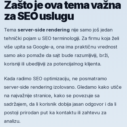
Zašto je ova tema važna
za SEO uslugu
Tema
server-side rendering
nije samo još jedan
tehnički pojam u SEO terminologiji. Za firmu koja želi
više upita sa Google-a, ona ima praktičnu vrednost
samo ako pomaže da sajt bude razumljiviji, brži,
korisniji ili ubedljiviji za potencijalnog klijenta.
Kada radimo SEO optimizaciju, ne posmatramo
server-side rendering izolovano. Gledamo kako utiče
na najvažnije stranice, kako se povezuje sa
sadržajem, da li korisnik dobija jasan odgovor i da li
postoji prirodan put ka kontaktu ili zahtevu za
analizu.