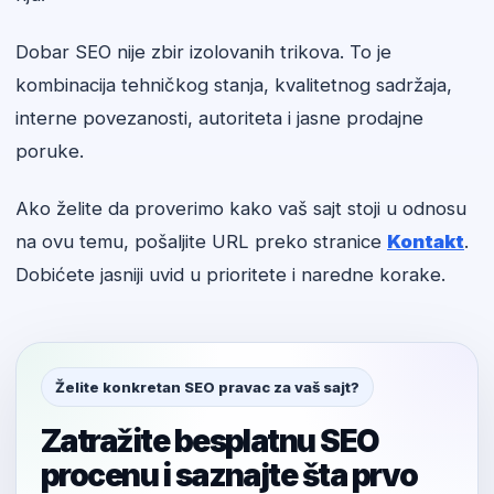
Dobar SEO nije zbir izolovanih trikova. To je
kombinacija tehničkog stanja, kvalitetnog sadržaja,
interne povezanosti, autoriteta i jasne prodajne
poruke.
Ako želite da proverimo kako vaš sajt stoji u odnosu
na ovu temu, pošaljite URL preko stranice
Kontakt
.
Dobićete jasniji uvid u prioritete i naredne korake.
Želite konkretan SEO pravac za vaš sajt?
Zatražite besplatnu SEO
procenu i saznajte šta prvo