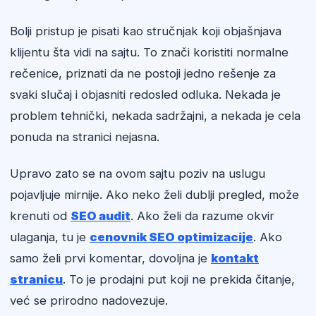
Bolji pristup je pisati kao stručnjak koji objašnjava
klijentu šta vidi na sajtu. To znači koristiti normalne
rečenice, priznati da ne postoji jedno rešenje za
svaki slučaj i objasniti redosled odluka. Nekada je
problem tehnički, nekada sadržajni, a nekada je cela
ponuda na stranici nejasna.
Upravo zato se na ovom sajtu poziv na uslugu
pojavljuje mirnije. Ako neko želi dublji pregled, može
krenuti od
SEO audit
. Ako želi da razume okvir
ulaganja, tu je
cenovnik SEO optimizacije
. Ako
samo želi prvi komentar, dovoljna je
kontakt
stranicu
. To je prodajni put koji ne prekida čitanje,
već se prirodno nadovezuje.