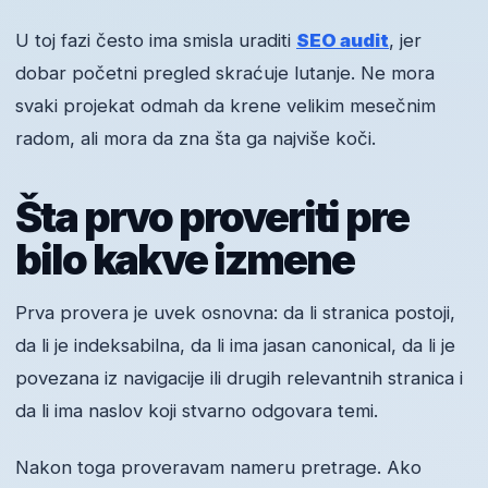
U toj fazi često ima smisla uraditi
SEO audit
, jer
dobar početni pregled skraćuje lutanje. Ne mora
svaki projekat odmah da krene velikim mesečnim
radom, ali mora da zna šta ga najviše koči.
Šta prvo proveriti pre
bilo kakve izmene
Prva provera je uvek osnovna: da li stranica postoji,
da li je indeksabilna, da li ima jasan canonical, da li je
povezana iz navigacije ili drugih relevantnih stranica i
da li ima naslov koji stvarno odgovara temi.
Nakon toga proveravam nameru pretrage. Ako