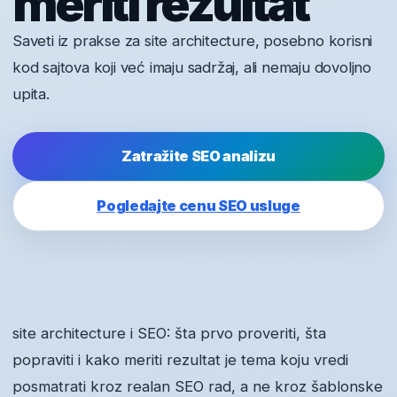
meriti rezultat
Saveti iz prakse za site architecture, posebno korisni
kod sajtova koji već imaju sadržaj, ali nemaju dovoljno
upita.
Zatražite SEO analizu
Pogledajte cenu SEO usluge
site architecture i SEO: šta prvo proveriti, šta
popraviti i kako meriti rezultat je tema koju vredi
posmatrati kroz realan SEO rad, a ne kroz šablonske