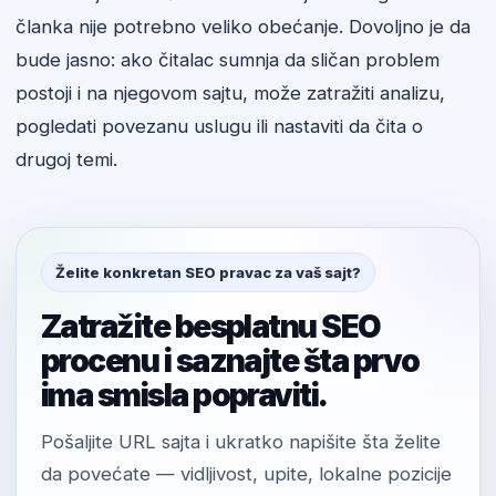
članka nije potrebno veliko obećanje. Dovoljno je da
bude jasno: ako čitalac sumnja da sličan problem
postoji i na njegovom sajtu, može zatražiti analizu,
pogledati povezanu uslugu ili nastaviti da čita o
drugoj temi.
Želite konkretan SEO pravac za vaš sajt?
Zatražite besplatnu SEO
procenu i saznajte šta prvo
ima smisla popraviti.
Pošaljite URL sajta i ukratko napišite šta želite
da povećate — vidljivost, upite, lokalne pozicije