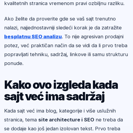
kvalitetnih stranica vremenom pravi ozbiljnu razliku.
Ako želite da proverite gde se vaš sajt trenutno
nalazi, najjednostavniji sledeći korak je da zatražite
besplatnu SEO analizu
. To nije agresivan prodajni
potez, već praktičan način da se vidi da li prvo treba
popravljati tehniku, sadržaj, linkove ili samu strukturu
ponude.
Kako ovo izgleda kada
sajt već ima sadržaj
Kada sajt već ima blog, kategorije i više uslužnih
stranica, tema
site architecture i SEO
ne treba da
se dodaje kao još jedan izolovan tekst. Prvo treba