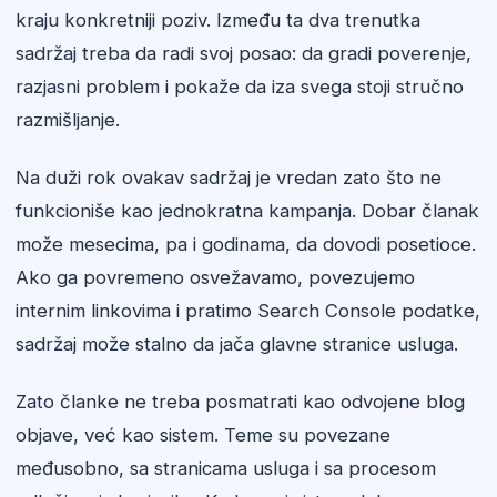
kraju konkretniji poziv. Između ta dva trenutka
sadržaj treba da radi svoj posao: da gradi poverenje,
razjasni problem i pokaže da iza svega stoji stručno
razmišljanje.
Na duži rok ovakav sadržaj je vredan zato što ne
funkcioniše kao jednokratna kampanja. Dobar članak
može mesecima, pa i godinama, da dovodi posetioce.
Ako ga povremeno osvežavamo, povezujemo
internim linkovima i pratimo Search Console podatke,
sadržaj može stalno da jača glavne stranice usluga.
Zato članke ne treba posmatrati kao odvojene blog
objave, već kao sistem. Teme su povezane
međusobno, sa stranicama usluga i sa procesom