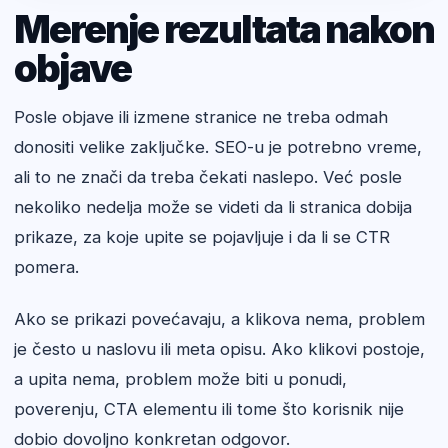
Merenje rezultata nakon
objave
Posle objave ili izmene stranice ne treba odmah
donositi velike zaključke. SEO-u je potrebno vreme,
ali to ne znači da treba čekati naslepo. Već posle
nekoliko nedelja može se videti da li stranica dobija
prikaze, za koje upite se pojavljuje i da li se CTR
pomera.
Ako se prikazi povećavaju, a klikova nema, problem
je često u naslovu ili meta opisu. Ako klikovi postoje,
a upita nema, problem može biti u ponudi,
poverenju, CTA elementu ili tome što korisnik nije
dobio dovoljno konkretan odgovor.