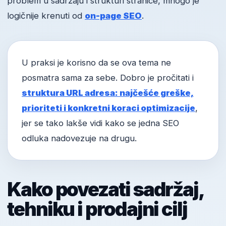
problem u sadržaju i strukturi stranice, mnogo je
logičnije krenuti od
on-page SEO
.
U praksi je korisno da se ova tema ne
posmatra sama za sebe. Dobro je pročitati i
struktura URL adresa: najčešće greške,
prioriteti i konkretni koraci optimizacije
,
jer se tako lakše vidi kako se jedna SEO
odluka nadovezuje na drugu.
Kako povezati sadržaj,
tehniku i prodajni cilj