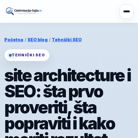
Početna
/
SEO blog
/
Tehnički SEO
TEHNIČKI SEO
site architecture i
SEO: šta prvo
proveriti, šta
popraviti i kako