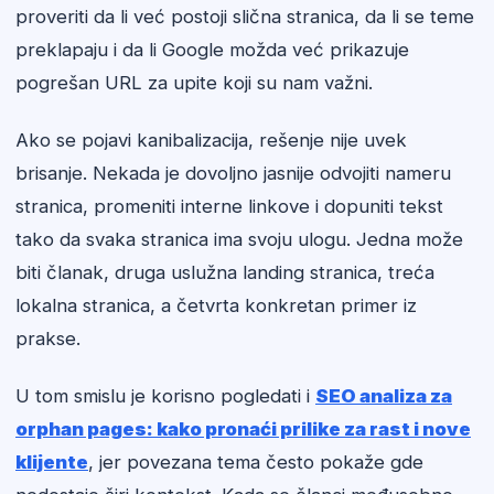
proveriti da li već postoji slična stranica, da li se teme
preklapaju i da li Google možda već prikazuje
pogrešan URL za upite koji su nam važni.
Ako se pojavi kanibalizacija, rešenje nije uvek
brisanje. Nekada je dovoljno jasnije odvojiti nameru
stranica, promeniti interne linkove i dopuniti tekst
tako da svaka stranica ima svoju ulogu. Jedna može
biti članak, druga uslužna landing stranica, treća
lokalna stranica, a četvrta konkretan primer iz
prakse.
U tom smislu je korisno pogledati i
SEO analiza za
orphan pages: kako pronaći prilike za rast i nove
klijente
, jer povezana tema često pokaže gde