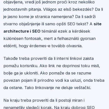
objavljena, vredi još jednom proći kroz nekoliko
jednostavnih pitanja. Világos az első bekezdés? Da li
je jasno kome je stranica namenjena? Da li sadrži
stvarno objašnjenje ili samo opšti SEO tekst? A
site
architecture i SEO
témánál ezek a kérdések
különösen fontosak, mert a felhasználó gyorsan
eldönti, hogy érdemes-e tovább olvasnia.
Takođe treba proveriti da li interni linkovi zaista
pomažu korisniku. Ako link ne doprinosi toku misli,
bolje ga je ukloniti. Ako pomaže da se razume
povezan pojam ili prirodno vodi ka usluzi, onda treba
da ostane. Tako linkovanje ne deluje veštački.
Na kraju treba proveriti da li postoji miran i
nenametljiv sledeći korak. Na kraju dobrog SEO