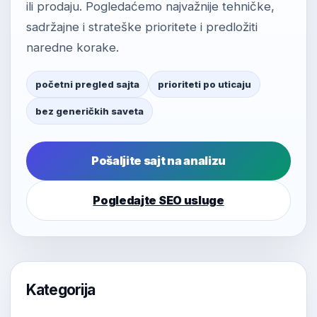
ili prodaju. Pogledaćemo najvažnije tehničke,
sadržajne i strateške prioritete i predložiti
naredne korake.
početni pregled sajta
prioriteti po uticaju
bez generičkih saveta
Pošaljite sajt na analizu
Pogledajte SEO usluge
Kategorija