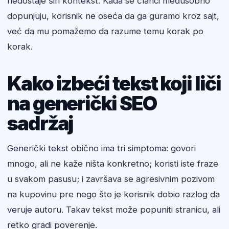
nedostaje širi kontekst. Kada se članci međusobno
dopunjuju, korisnik ne oseća da ga guramo kroz sajt,
već da mu pomažemo da razume temu korak po
korak.
Kako izbeći tekst koji liči
na generički SEO
sadržaj
Generički tekst obično ima tri simptoma: govori
mnogo, ali ne kaže ništa konkretno; koristi iste fraze
u svakom pasusu; i završava se agresivnim pozivom
na kupovinu pre nego što je korisnik dobio razlog da
veruje autoru. Takav tekst može popuniti stranicu, ali
retko gradi poverenje.