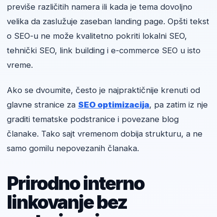
previše različitih namera ili kada je tema dovoljno
velika da zaslužuje zaseban landing page. Opšti tekst
o SEO-u ne može kvalitetno pokriti lokalni SEO,
tehnički SEO, link building i e-commerce SEO u isto
vreme.
Ako se dvoumite, često je najpraktičnije krenuti od
glavne stranice za
SEO optimizacija
, pa zatim iz nje
graditi tematske podstranice i povezane blog
članake. Tako sajt vremenom dobija strukturu, a ne
samo gomilu nepovezanih članaka.
Prirodno interno
linkovanje bez