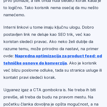
prvo pomaže, a tek onda nudi sledeći korak kada je
to logično. Tako korisnik nema osećaj da mu nešto
namećemo.
Interni linkovi u tome imaju ključnu ulogu. Dobro
postavljen link ne deluje kao SEO trik, već kao
koristan sledeći pravac. Ako neko želi dublje da
razume temu, može prirodno da nastavi, na primer
ovde:
Napredna optimizacija za product feed: od
tehničke osnove do konverzija
. Ako je korisnik
već blizu poslovne odluke, tada su stranica usluge ili
kontakt pravi sledeći korak.
Ugyanez igaz a CTA gombokra is. Ne treba ih biti
previše, ali treba da budu na pravom mestu. Na
početku članka dovoljna je opšta mogućnost, a na