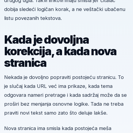
drugog ugla. Takvi linkovi imaju smisla jer čitalac
dobija sledeći logičan korak, a ne veštački ubačenu
listu povezanih tekstova.
Kada je dovoljna
korekcija, a kada nova
stranica
Nekada je dovoljno popraviti postojeću stranicu. To
je slučaj kada URL već ima prikaze, kada tema
odgovara nameri pretrage i kada sadržaj može da se
proširi bez menjanja osnovne logike. Tada ne treba
praviti novi tekst samo zato što deluje lakše.
Nova stranica ima smisla kada postojeća meša