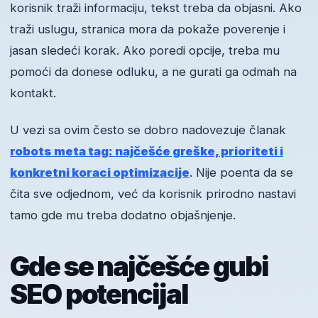
korisnik traži informaciju, tekst treba da objasni. Ako
traži uslugu, stranica mora da pokaže poverenje i
jasan sledeći korak. Ako poredi opcije, treba mu
pomoći da donese odluku, a ne gurati ga odmah na
kontakt.
U vezi sa ovim često se dobro nadovezuje članak
robots meta tag: najčešće greške, prioriteti i
konkretni koraci optimizacije
. Nije poenta da se
čita sve odjednom, već da korisnik prirodno nastavi
tamo gde mu treba dodatno objašnjenje.
Gde se najčešće gubi
SEO potencijal