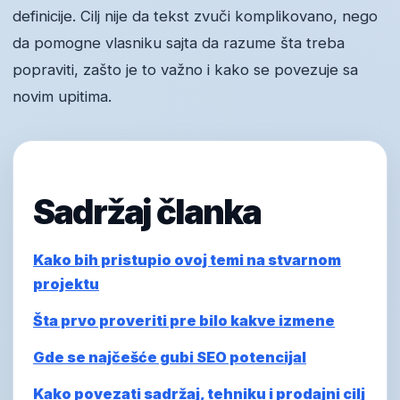
definicije. Cilj nije da tekst zvuči komplikovano, nego
da pomogne vlasniku sajta da razume šta treba
popraviti, zašto je to važno i kako se povezuje sa
novim upitima.
Sadržaj članka
Kako bih pristupio ovoj temi na stvarnom
projektu
Šta prvo proveriti pre bilo kakve izmene
Gde se najčešće gubi SEO potencijal
Kako povezati sadržaj, tehniku i prodajni cilj