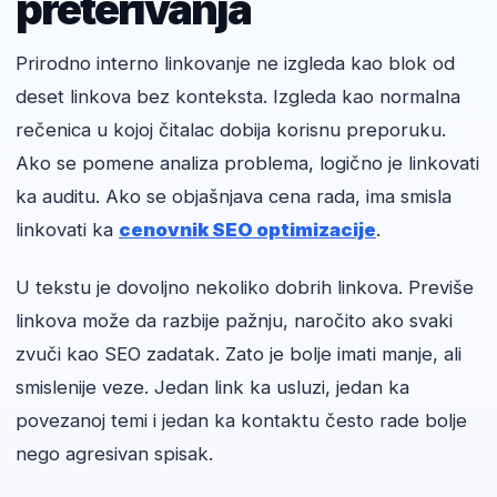
preterivanja
Prirodno interno linkovanje ne izgleda kao blok od
deset linkova bez konteksta. Izgleda kao normalna
rečenica u kojoj čitalac dobija korisnu preporuku.
Ako se pomene analiza problema, logično je linkovati
ka auditu. Ako se objašnjava cena rada, ima smisla
linkovati ka
cenovnik SEO optimizacije
.
U tekstu je dovoljno nekoliko dobrih linkova. Previše
linkova može da razbije pažnju, naročito ako svaki
zvuči kao SEO zadatak. Zato je bolje imati manje, ali
smislenije veze. Jedan link ka usluzi, jedan ka
povezanoj temi i jedan ka kontaktu često rade bolje
nego agresivan spisak.