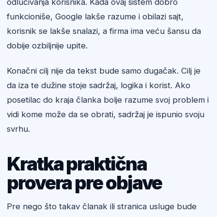
odlučivanja korisnika. Kada ovaj sistem dobro
funkcioniše, Google lakše razume i obilazi sajt,
korisnik se lakše snalazi, a firma ima veću šansu da
dobije ozbiljnije upite.
Konačni cilj nije da tekst bude samo dugačak. Cilj je
da iza te dužine stoje sadržaj, logika i korist. Ako
posetilac do kraja članka bolje razume svoj problem i
vidi kome može da se obrati, sadržaj je ispunio svoju
svrhu.
Kratka praktična
provera pre objave
Pre nego što takav članak ili stranica usluge bude