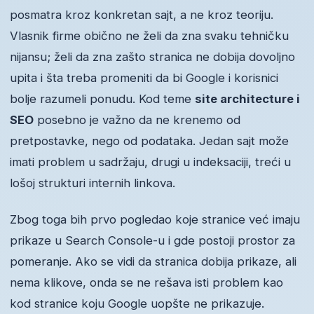
posmatra kroz konkretan sajt, a ne kroz teoriju.
Vlasnik firme obično ne želi da zna svaku tehničku
nijansu; želi da zna zašto stranica ne dobija dovoljno
upita i šta treba promeniti da bi Google i korisnici
bolje razumeli ponudu. Kod teme
site architecture i
SEO
posebno je važno da ne krenemo od
pretpostavke, nego od podataka. Jedan sajt može
imati problem u sadržaju, drugi u indeksaciji, treći u
lošoj strukturi internih linkova.
Zbog toga bih prvo pogledao koje stranice već imaju
prikaze u Search Console-u i gde postoji prostor za
pomeranje. Ako se vidi da stranica dobija prikaze, ali
nema klikove, onda se ne rešava isti problem kao
kod stranice koju Google uopšte ne prikazuje.