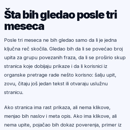
Šta bih gledao posle tri
meseca
Posle tri meseca ne bih gledao samo da li je jedna
ključna reč skočila. Gledao bih da li se povećao broj
upita za grupu povezanih fraza, da li se proširio skup
stranica koje dobijaju prikaze i da li korisnici iz
organske pretrage rade nešto korisno: šalju upit,
zovu, čitaju još jedan tekst ili otvaraju uslužnu
stranicu.
Ako stranica ima rast prikaza, ali nema klikove,
menjao bih naslov i meta opis. Ako ima klikove, ali
nema upite, pojačao bih dokaz poverenja, primer iz