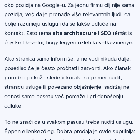
oko pozicija na Google-u. Za jednu firmu cilj nije sama
pozicija, već da je pronađe više relevantnih ljudi, da
bolje razumeju uslugu i da se lakše odluče na
kontakt. Zato tema
site architecture i SEO
témát is
úgy kell kezelni, hogy legyen üzleti következménye.
Ako stranica samo informiše, a ne vodi nikuda dalje,
posetilac će je često pročitati i zatvoriti. Ako članak
prirodno pokaže sledeći korak, na primer audit,
stranicu usluge ili povezano objašnjenje, sadržaj ne
donosi samo posetu već pomaže i pri donošenju
odluke.
To ne znači da u svakom pasusu treba nuditi uslugu.
Éppen ellenkezőleg. Dobra prodaja je ovde suptilnija: