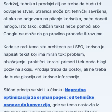
Sadržaj, tehnika i prodajni cilj ne treba da budu tri
odvojene stvari. Stranica može biti tehnički savršena,
ali ako ne odgovara na pitanje korisnika, neće doneti
mnogo. Isto tako, odličan tekst neće pomoći ako
Google ne može da ga pravilno pronađe ili razume.
Kada se radi tema site architecture i SEO, korisno je
napisati tekst koji ima miran tok: problem,
objašnjenje, praktični koraci, primeri i tek onda blagi
poziv na akciju. Prodaja treba da postoji, ali ne treba
da bude glasnija od korisne informacije.
Sličan princip se vidi i u članku
Napredna
optimizacija za orphan pages: od tehničke
osnove do konverzija
, gde se tema nastavlja iz