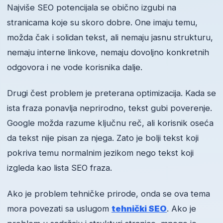
Najviše SEO potencijala se obično izgubi na
stranicama koje su skoro dobre. One imaju temu,
možda čak i solidan tekst, ali nemaju jasnu strukturu,
nemaju interne linkove, nemaju dovoljno konkretnih
odgovora i ne vode korisnika dalje.
Drugi čest problem je preterana optimizacija. Kada se
ista fraza ponavlja neprirodno, tekst gubi poverenje.
Google možda razume ključnu reč, ali korisnik oseća
da tekst nije pisan za njega. Zato je bolji tekst koji
pokriva temu normalnim jezikom nego tekst koji
izgleda kao lista SEO fraza.
Ako je problem tehničke prirode, onda se ova tema
mora povezati sa uslugom
tehnički SEO
. Ako je