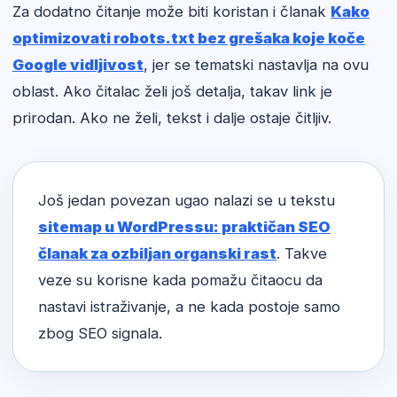
Za dodatno čitanje može biti koristan i članak
Kako
optimizovati robots.txt bez grešaka koje koče
Google vidljivost
, jer se tematski nastavlja na ovu
oblast. Ako čitalac želi još detalja, takav link je
prirodan. Ako ne želi, tekst i dalje ostaje čitljiv.
Još jedan povezan ugao nalazi se u tekstu
sitemap u WordPressu: praktičan SEO
članak za ozbiljan organski rast
. Takve
veze su korisne kada pomažu čitaocu da
nastavi istraživanje, a ne kada postoje samo
zbog SEO signala.