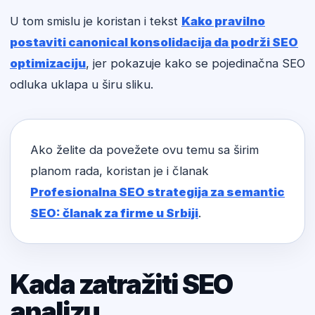
U tom smislu je koristan i tekst
Kako pravilno
postaviti canonical konsolidacija da podrži SEO
optimizaciju
, jer pokazuje kako se pojedinačna SEO
odluka uklapa u širu sliku.
Ako želite da povežete ovu temu sa širim
planom rada, koristan je i članak
Profesionalna SEO strategija za semantic
SEO: članak za firme u Srbiji
.
Kada zatražiti SEO
analizu