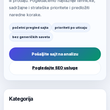
ili prodaju. Pogledaćemo najvažnije tehničke,
sadržajne i strateške prioritete i predložiti
naredne korake.
početni pregled sajta
prioriteti po uticaju
bez generičkih saveta
Pošaljite sajt na analizu
Pogledajte SEO usluge
Kategorija