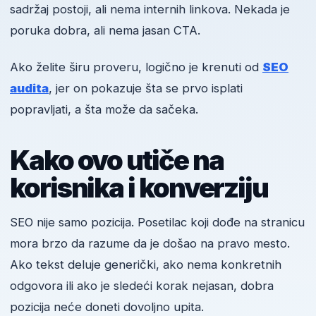
sadržaj postoji, ali nema internih linkova. Nekada je
poruka dobra, ali nema jasan CTA.
Ako želite širu proveru, logično je krenuti od
SEO
audita
, jer on pokazuje šta se prvo isplati
popravljati, a šta može da sačeka.
Kako ovo utiče na
korisnika i konverziju
SEO nije samo pozicija. Posetilac koji dođe na stranicu
mora brzo da razume da je došao na pravo mesto.
Ako tekst deluje generički, ako nema konkretnih
odgovora ili ako je sledeći korak nejasan, dobra
pozicija neće doneti dovoljno upita.