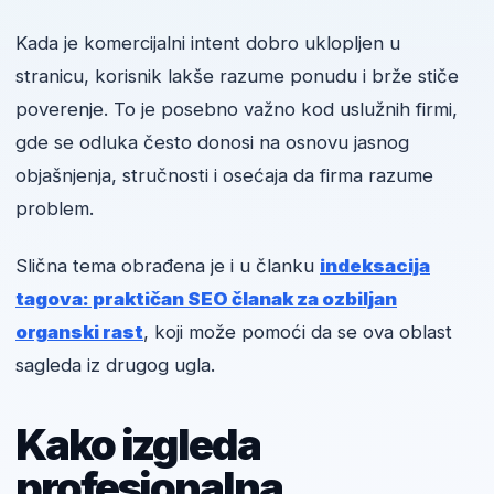
Kada je komercijalni intent dobro uklopljen u
stranicu, korisnik lakše razume ponudu i brže stiče
poverenje. To je posebno važno kod uslužnih firmi,
gde se odluka često donosi na osnovu jasnog
objašnjenja, stručnosti i osećaja da firma razume
problem.
Slična tema obrađena je i u članku
indeksacija
tagova: praktičan SEO članak za ozbiljan
organski rast
, koji može pomoći da se ova oblast
sagleda iz drugog ugla.
Kako izgleda
profesionalna