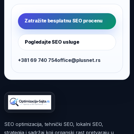
Zatražite besplatnu SEO procenu
Pogledajte SEO usluge
+381 69 740 754
office@plusnet.rs
SEO optimizacija, tehnički SEO, lokalni SEO,
strategija i sadržaj koji organski rast pretvaraju u