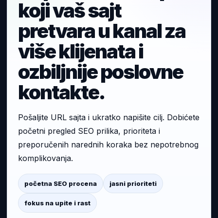
koji vaš sajt
pretvara u kanal za
više klijenata i
ozbiljnije poslovne
kontakte.
Pošaljite URL sajta i ukratko napišite cilj. Dobićete
početni pregled SEO prilika, prioriteta i
preporučenih narednih koraka bez nepotrebnog
komplikovanja.
početna SEO procena
jasni prioriteti
fokus na upite i rast