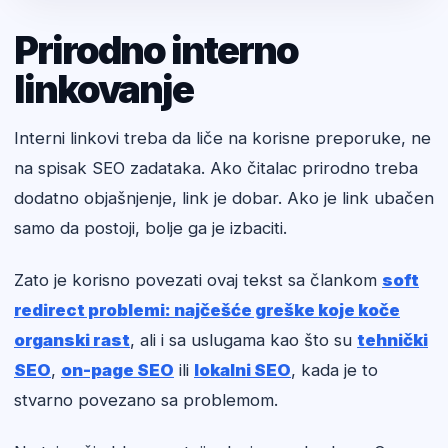
Prirodno interno
linkovanje
Interni linkovi treba da liče na korisne preporuke, ne
na spisak SEO zadataka. Ako čitalac prirodno treba
dodatno objašnjenje, link je dobar. Ako je link ubačen
samo da postoji, bolje ga je izbaciti.
Zato je korisno povezati ovaj tekst sa člankom
soft
redirect problemi: najčešće greške koje koče
organski rast
, ali i sa uslugama kao što su
tehnički
SEO
,
on-page SEO
ili
lokalni SEO
, kada je to
stvarno povezano sa problemom.