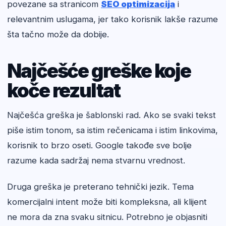
povezane sa stranicom
SEO optimizacija
i
relevantnim uslugama, jer tako korisnik lakše razume
šta tačno može da dobije.
Najčešće greške koje
koče rezultat
Najčešća greška je šablonski rad. Ako se svaki tekst
piše istim tonom, sa istim rečenicama i istim linkovima,
korisnik to brzo oseti. Google takođe sve bolje
razume kada sadržaj nema stvarnu vrednost.
Druga greška je preterano tehnički jezik. Tema
komercijalni intent može biti kompleksna, ali klijent
ne mora da zna svaku sitnicu. Potrebno je objasniti