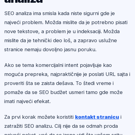
SEO analiza ima smisla kada niste sigurni gde je
najveći problem. Možda mislite da je potrebno pisati
nove tekstove, a problem je u indeksaciji. Možda
mislite da je tehnički deo loš, a zapravo uslužne
stranice nemaju dovoljno jasnu poruku.
Ako se tema komercijalni intent pojavljuje kao
moguća prepreka, najpraktičnije je poslati URL sajta i
proveriti šta se zaista dešava. To štedi vreme i
pomaže da se SEO budžet usmeri tamo gde može
imati najveći efekat.
Za prvi korak možete koristiti
kontakt stranicu
i
zatražiti SEO analizu. Cilj nije da se odmah proda