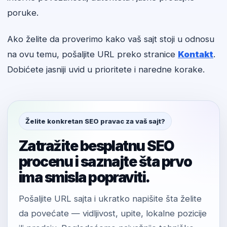
poruke.
Ako želite da proverimo kako vaš sajt stoji u odnosu
na ovu temu, pošaljite URL preko stranice
Kontakt
.
Dobićete jasniji uvid u prioritete i naredne korake.
Želite konkretan SEO pravac za vaš sajt?
Zatražite besplatnu SEO
procenu i saznajte šta prvo
ima smisla popraviti.
Pošaljite URL sajta i ukratko napišite šta želite
da povećate — vidljivost, upite, lokalne pozicije