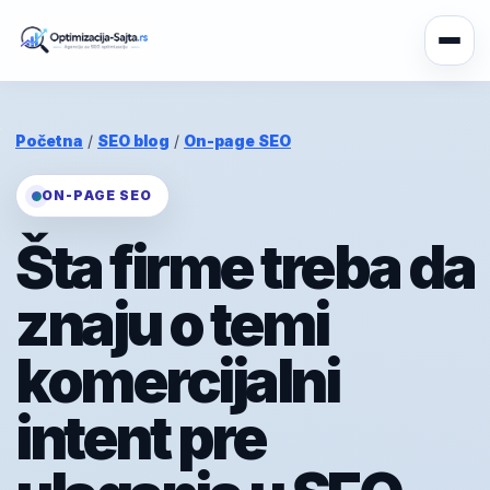
Početna
/
SEO blog
/
On-page SEO
ON-PAGE SEO
Šta firme treba da
znaju o temi
komercijalni
intent pre