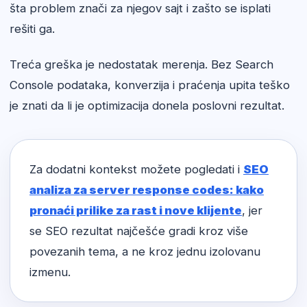
šta problem znači za njegov sajt i zašto se isplati
rešiti ga.
Treća greška je nedostatak merenja. Bez Search
Console podataka, konverzija i praćenja upita teško
je znati da li je optimizacija donela poslovni rezultat.
Za dodatni kontekst možete pogledati i
SEO
analiza za server response codes: kako
pronaći prilike za rast i nove klijente
, jer
se SEO rezultat najčešće gradi kroz više
povezanih tema, a ne kroz jednu izolovanu
izmenu.