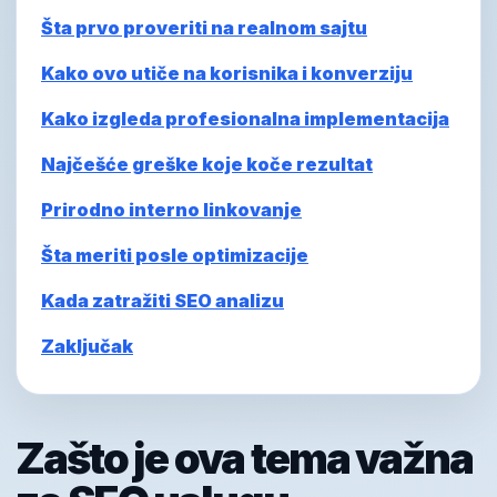
Šta prvo proveriti na realnom sajtu
Kako ovo utiče na korisnika i konverziju
Kako izgleda profesionalna implementacija
Najčešće greške koje koče rezultat
Prirodno interno linkovanje
Šta meriti posle optimizacije
Kada zatražiti SEO analizu
Zaključak
Zašto je ova tema važna