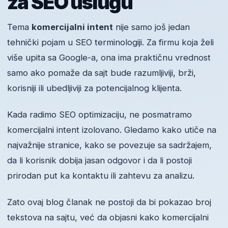
za SEO uslugu
Tema
komercijalni intent
nije samo još jedan
tehnički pojam u SEO terminologiji. Za firmu koja želi
više upita sa Google-a, ona ima praktičnu vrednost
samo ako pomaže da sajt bude razumljiviji, brži,
korisniji ili ubedljiviji za potencijalnog klijenta.
Kada radimo SEO optimizaciju, ne posmatramo
komercijalni intent izolovano. Gledamo kako utiče na
najvažnije stranice, kako se povezuje sa sadržajem,
da li korisnik dobija jasan odgovor i da li postoji
prirodan put ka kontaktu ili zahtevu za analizu.
Zato ovaj blog članak ne postoji da bi pokazao broj
tekstova na sajtu, već da objasni kako komercijalni