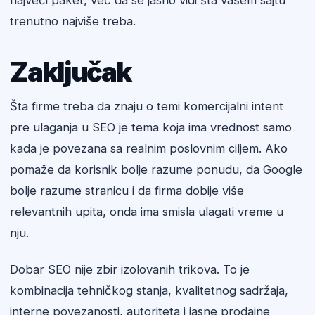
najveći paket, već da se jasno vidi šta vašem sajtu
trenutno najviše treba.
Zaključak
Šta firme treba da znaju o temi komercijalni intent
pre ulaganja u SEO je tema koja ima vrednost samo
kada je povezana sa realnim poslovnim ciljem. Ako
pomaže da korisnik bolje razume ponudu, da Google
bolje razume stranicu i da firma dobije više
relevantnih upita, onda ima smisla ulagati vreme u
nju.
Dobar SEO nije zbir izolovanih trikova. To je
kombinacija tehničkog stanja, kvalitetnog sadržaja,
interne povezanosti, autoriteta i jasne prodajne