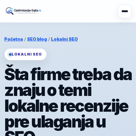
Početna
/
SEO blog
/
Lokalni SEO
LOKALNI SEO
Šta firme treba da
znaju o temi
lokalne recenzije
pre ulaganja u