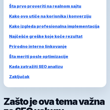
Šta prvo proveriti na realnom sajtu
Kako ovo utiče na korisnika i konverziju
Kako izgleda profesionalna implementacija
Najčešće greške koje koče rezultat
Prirodno interno linkovanje
Šta meriti posle optimizacije
Kada zatražiti SEO analizu
Zaključak
Zašto je ova tema važna