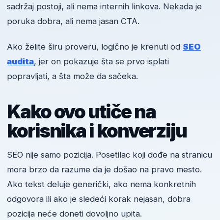
sadržaj postoji, ali nema internih linkova. Nekada je
poruka dobra, ali nema jasan CTA.
Ako želite širu proveru, logično je krenuti od
SEO
audita
, jer on pokazuje šta se prvo isplati
popravljati, a šta može da sačeka.
Kako ovo utiče na
korisnika i konverziju
SEO nije samo pozicija. Posetilac koji dođe na stranicu
mora brzo da razume da je došao na pravo mesto.
Ako tekst deluje generički, ako nema konkretnih
odgovora ili ako je sledeći korak nejasan, dobra
pozicija neće doneti dovoljno upita.