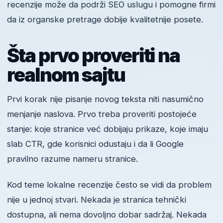
recenzije može da podrži SEO uslugu i pomogne firmi
da iz organske pretrage dobije kvalitetnije posete.
Šta prvo proveriti na
realnom sajtu
Prvi korak nije pisanje novog teksta niti nasumično
menjanje naslova. Prvo treba proveriti postojeće
stanje: koje stranice već dobijaju prikaze, koje imaju
slab CTR, gde korisnici odustaju i da li Google
pravilno razume nameru stranice.
Kod teme lokalne recenzije često se vidi da problem
nije u jednoj stvari. Nekada je stranica tehnički
dostupna, ali nema dovoljno dobar sadržaj. Nekada