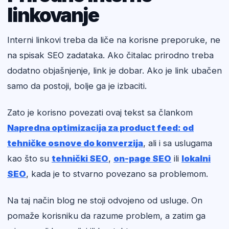
linkovanje
Interni linkovi treba da liče na korisne preporuke, ne
na spisak SEO zadataka. Ako čitalac prirodno treba
dodatno objašnjenje, link je dobar. Ako je link ubačen
samo da postoji, bolje ga je izbaciti.
Zato je korisno povezati ovaj tekst sa člankom
Napredna optimizacija za product feed: od
tehničke osnove do konverzija
, ali i sa uslugama
kao što su
tehnički SEO
,
on-page SEO
ili
lokalni
SEO
, kada je to stvarno povezano sa problemom.
Na taj način blog ne stoji odvojeno od usluge. On
pomaže korisniku da razume problem, a zatim ga