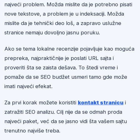
najveći problem. Možda mislite da je potrebno pisati
nove tekstove, a problem je u indeksaciji. Možda
mislite da je tehnički deo loš, a zapravo uslužne
stranice nemaju dovoljno jasnu poruku.
Ako se tema lokalne recenzije pojavljuje kao moguća
prepreka, najpraktičnije je poslati URL sajta i
proveriti šta se zaista dešava. To štedi vreme i
pomaže da se SEO budžet usmeri tamo gde može
imati najveći efekat.
Za prvi korak možete koristiti
kontakt stranicu
i
zatražiti SEO analizu. Cilj nije da se odmah proda
najveći paket, već da se jasno vidi šta vašem sajtu
trenutno najviše treba.