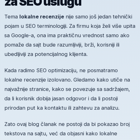
za SEO uslugu
Tema
lokalne recenzije
nije samo još jedan tehnički
pojam u SEO terminologiji. Za firmu koja želi više upita
sa Google-a, ona ima praktičnu vrednost samo ako
pomaže da sajt bude razumljiviji, brži, korisniji ili
ubedljiviji za potencijalnog klijenta.
Kada radimo SEO optimizaciju, ne posmatramo
lokalne recenzije izolovano. Gledamo kako utiče na
najvažnije stranice, kako se povezuje sa sadržajem,
da li korisnik dobija jasan odgovor i da li postoji
prirodan put ka kontaktu ili zahtevu za analizu.
Zato ovaj blog članak ne postoji da bi pokazao broj
tekstova na sajtu, već da objasni kako lokalne