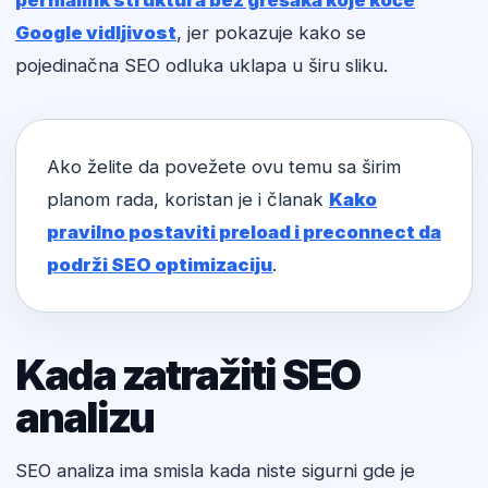
permalink struktura bez grešaka koje koče
Google vidljivost
, jer pokazuje kako se
pojedinačna SEO odluka uklapa u širu sliku.
Ako želite da povežete ovu temu sa širim
planom rada, koristan je i članak
Kako
pravilno postaviti preload i preconnect da
podrži SEO optimizaciju
.
Kada zatražiti SEO
analizu
SEO analiza ima smisla kada niste sigurni gde je