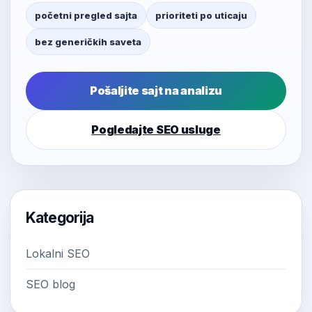
početni pregled sajta
prioriteti po uticaju
bez generičkih saveta
Pošaljite sajt na analizu
Pogledajte SEO usluge
Kategorija
Lokalni SEO
SEO blog