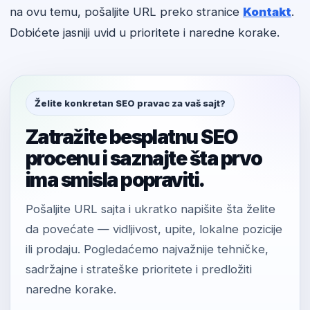
na ovu temu, pošaljite URL preko stranice
Kontakt
.
Dobićete jasniji uvid u prioritete i naredne korake.
Želite konkretan SEO pravac za vaš sajt?
Zatražite besplatnu SEO
procenu i saznajte šta prvo
ima smisla popraviti.
Pošaljite URL sajta i ukratko napišite šta želite
da povećate — vidljivost, upite, lokalne pozicije
ili prodaju. Pogledaćemo najvažnije tehničke,
sadržajne i strateške prioritete i predložiti
naredne korake.