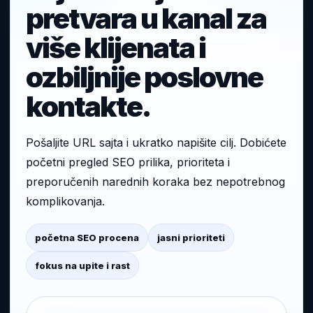
pretvara u kanal za
više klijenata i
ozbiljnije poslovne
kontakte.
Pošaljite URL sajta i ukratko napišite cilj. Dobićete
početni pregled SEO prilika, prioriteta i
preporučenih narednih koraka bez nepotrebnog
komplikovanja.
početna SEO procena
jasni prioriteti
fokus na upite i rast