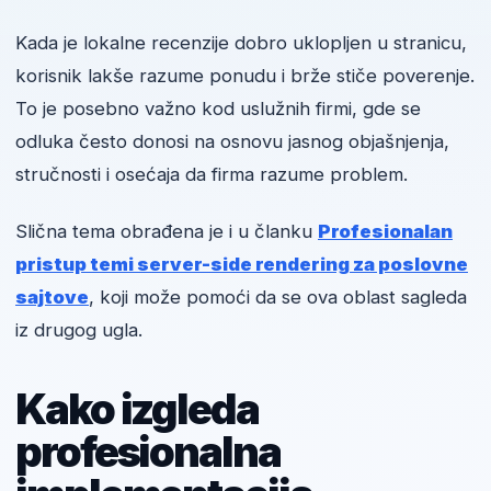
Kada je lokalne recenzije dobro uklopljen u stranicu,
korisnik lakše razume ponudu i brže stiče poverenje.
To je posebno važno kod uslužnih firmi, gde se
odluka često donosi na osnovu jasnog objašnjenja,
stručnosti i osećaja da firma razume problem.
Slična tema obrađena je i u članku
Profesionalan
pristup temi server-side rendering za poslovne
sajtove
, koji može pomoći da se ova oblast sagleda
iz drugog ugla.
Kako izgleda
profesionalna