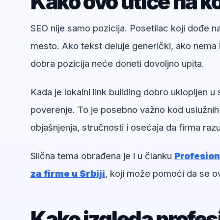
Kako ovo utiče na ko
SEO nije samo pozicija. Posetilac koji dođe 
mesto. Ako tekst deluje generički, ako nema k
dobra pozicija neće doneti dovoljno upita.
Kada je lokalni link building dobro uklopljen u
poverenje. To je posebno važno kod uslužnih
objašnjenja, stručnosti i osećaja da firma ra
Slična tema obrađena je i u članku
Profesion
za firme u Srbiji
, koji može pomoći da se ov
Kako izgleda profe