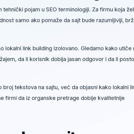
 tehnički pojam u SEO terminologiji. Za firmu koja žel
dnost samo ako pomaže da sajt bude razumljiviji, brži
lokalni link building izolovano. Gledamo kako utiče 
jem, da li korisnik dobija jasan odgovor i da li posto
.
 broj tekstova na sajtu, već da objasni kako lokalni li
firmi da iz organske pretrage dobije kvalitetnije