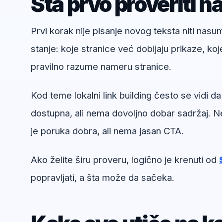
Šta prvo proveriti n
Prvi korak nije pisanje novog teksta niti nas
stanje: koje stranice već dobijaju prikaze, koj
pravilno razume nameru stranice.
Kod teme lokalni link building često se vidi da
dostupna, ali nema dovoljno dobar sadržaj. Ne
je poruka dobra, ali nema jasan CTA.
Ako želite širu proveru, logično je krenuti od
popravljati, a šta može da sačeka.