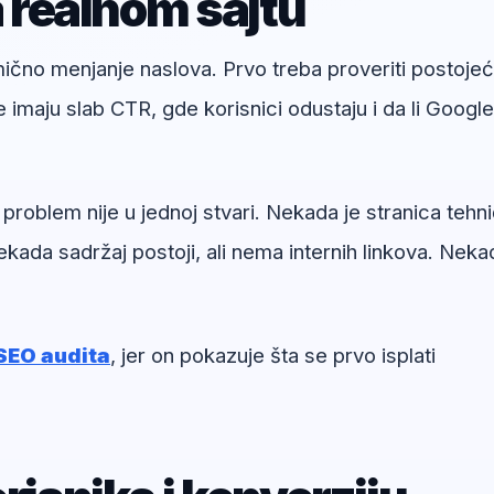
a realnom sajtu
umično menjanje naslova. Prvo treba proveriti postoje
e imaju slab CTR, gde korisnici odustaju i da li Google
 problem nije u jednoj stvari. Nekada je stranica tehni
kada sadržaj postoji, ali nema internih linkova. Neka
SEO audita
, jer on pokazuje šta se prvo isplati