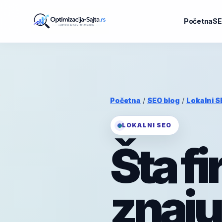
Početna
SE
Početna
/
SEO blog
/
Lokalni S
LOKALNI SEO
Šta f
znaju 