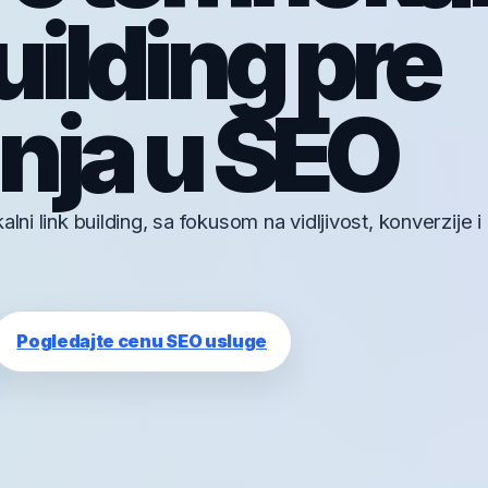
uilding pre
nja u SEO
lni link building, sa fokusom na vidljivost, konverzije i
Pogledajte cenu SEO usluge