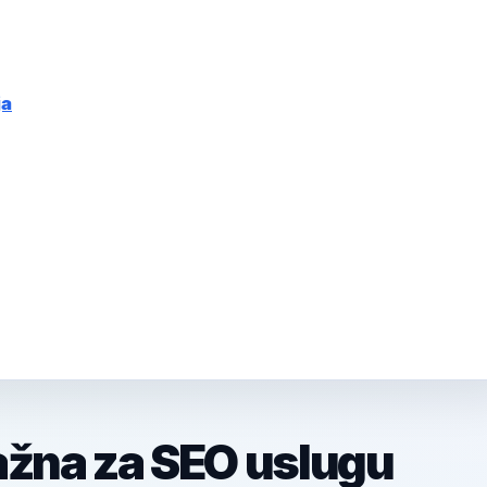
ja
ažna za SEO uslugu