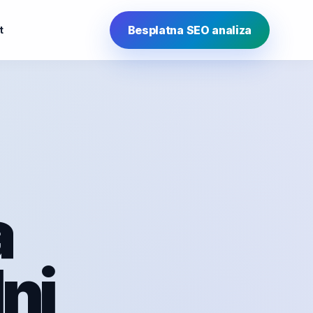
Besplatna SEO analiza
t
a
lni