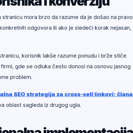
risnika i konverziju
na stranicu mora brzo da razume da je došao na pravo
onkretnih odgovora ili ako je sledeći korak nejasan,
 stranicu, korisnik lakše razume ponudu i brže stiče
 firmi, gde se odluka često donosi na osnovu jasnog
zume problem.
alna SEO strategija za cross-sell linkovi: član
a oblast sagleda iz drugog ugla.
sionalna implementacij