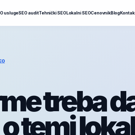
O usluge
SEO audit
Tehnički SEO
Lokalni SEO
Cenovnik
Blog
Kontak
EO
irme treba d
o temi loka