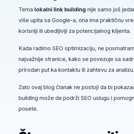
Tema
lokalni link building
nije samo još jedan
više upita sa Google-a, ona ima praktičnu vre
korisniji ili ubedljiviji za potencijalnog klijenta.
Kada radimo SEO optimizaciju, ne posmatramo 
najvažnije stranice, kako se povezuje sa sadrža
prirodan put ka kontaktu ili zahtevu za analizu
Zato ovaj blog članak ne postoji da bi pokazao
building može da podrži SEO uslugu i pomogne 
posete.