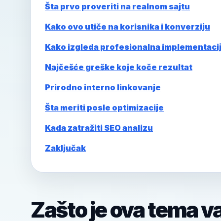
Šta prvo proveriti na realnom sajtu
Kako ovo utiče na korisnika i konverziju
Kako izgleda profesionalna implementaci
Najčešće greške koje koče rezultat
Prirodno interno linkovanje
Šta meriti posle optimizacije
Kada zatražiti SEO analizu
Zaključak
Zašto je ova tema v