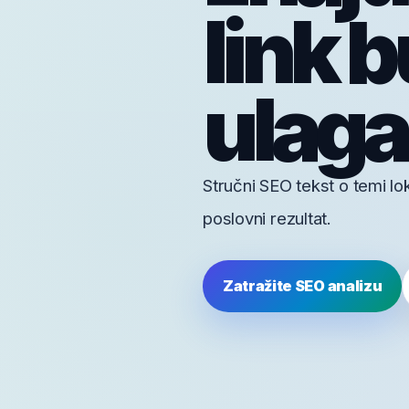
link b
ulaga
Stručni SEO tekst o temi loka
poslovni rezultat.
Zatražite SEO analizu