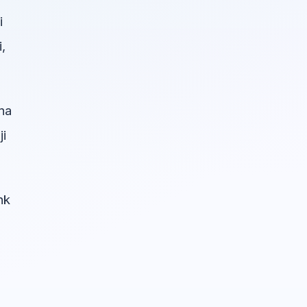
i
,
na
ji
nk