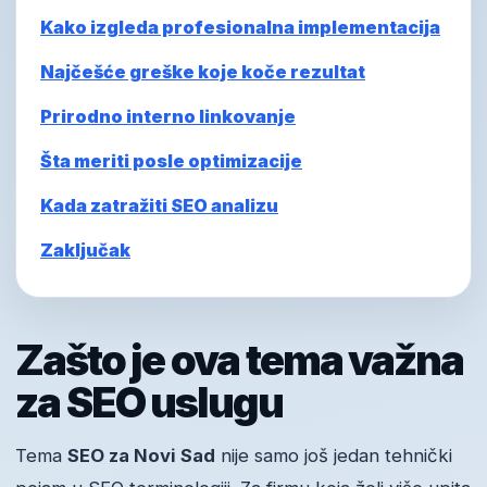
Kako izgleda profesionalna implementacija
Najčešće greške koje koče rezultat
Prirodno interno linkovanje
Šta meriti posle optimizacije
Kada zatražiti SEO analizu
Zaključak
Zašto je ova tema važna
za SEO uslugu
Tema
SEO za Novi Sad
nije samo još jedan tehnički