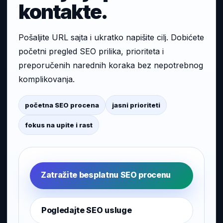
kontakte.
Pošaljite URL sajta i ukratko napišite cilj. Dobićete
početni pregled SEO prilika, prioriteta i
preporučenih narednih koraka bez nepotrebnog
komplikovanja.
početna SEO procena
jasni prioriteti
fokus na upite i rast
Zatražite besplatnu SEO procenu
Pogledajte SEO usluge