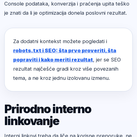
Console podataka, konverzija i praćenja upita teško
je znati da li je optimizacija donela poslovni rezultat.
Za dodatni kontekst možete pogledati i
robots.txt i SEO: šta prvo proveriti, šta
popraviti i kako meriti rezultat
, jer se SEO
rezultat najčešće gradi kroz više povezanih
tema, a ne kroz jednu izolovanu izmenu.
Prirodno interno
linkovanje
Interni linkovi treba da liče na korisne preporuke, ne