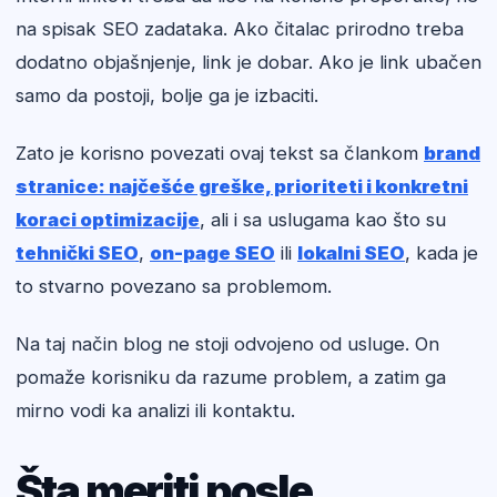
na spisak SEO zadataka. Ako čitalac prirodno treba
dodatno objašnjenje, link je dobar. Ako je link ubačen
samo da postoji, bolje ga je izbaciti.
Zato je korisno povezati ovaj tekst sa člankom
brand
stranice: najčešće greške, prioriteti i konkretni
koraci optimizacije
, ali i sa uslugama kao što su
tehnički SEO
,
on-page SEO
ili
lokalni SEO
, kada je
to stvarno povezano sa problemom.
Na taj način blog ne stoji odvojeno od usluge. On
pomaže korisniku da razume problem, a zatim ga
mirno vodi ka analizi ili kontaktu.
Šta meriti posle