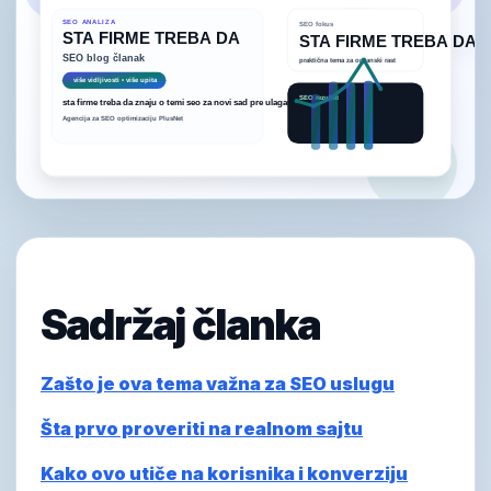
Sadržaj članka
Zašto je ova tema važna za SEO uslugu
Šta prvo proveriti na realnom sajtu
Kako ovo utiče na korisnika i konverziju