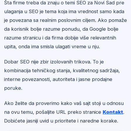
Šta firme treba da znaju o temi SEO za Novi Sad pre
ulaganja u SEO je tema koja ima vrednost samo kada
je povezana sa realnim poslovnim ciljem. Ako pomaže
da korisnik bolje razume ponudu, da Google bolje
razume stranicu i da firma dobije više relevantnih
upita, onda ima smisla ulagati vreme u nju.
Dobar SEO nije zbir izolovanih trikova. To je
kombinacija tehničkog stanja, kvalitetnog sadržaja,
interne povezanosti, autoriteta i jasne prodajne
poruke.
Ako želite da proverimo kako vaš sajt stoji u odnosu
na ovu temu, pošaljite URL preko stranice
Kontakt
.
Dobićete jasniji uvid u prioritete i naredne korake.