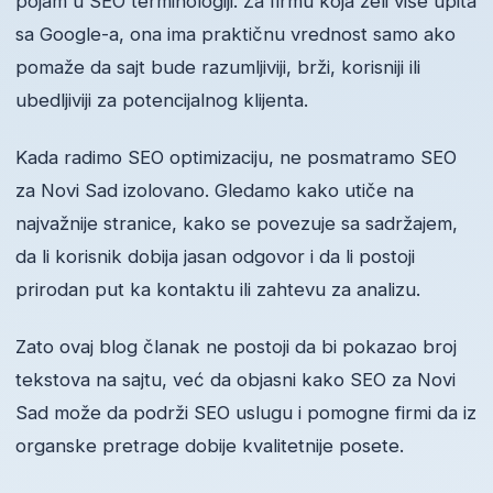
pojam u SEO terminologiji. Za firmu koja želi više upita
sa Google-a, ona ima praktičnu vrednost samo ako
pomaže da sajt bude razumljiviji, brži, korisniji ili
ubedljiviji za potencijalnog klijenta.
Kada radimo SEO optimizaciju, ne posmatramo SEO
za Novi Sad izolovano. Gledamo kako utiče na
najvažnije stranice, kako se povezuje sa sadržajem,
da li korisnik dobija jasan odgovor i da li postoji
prirodan put ka kontaktu ili zahtevu za analizu.
Zato ovaj blog članak ne postoji da bi pokazao broj
tekstova na sajtu, već da objasni kako SEO za Novi
Sad može da podrži SEO uslugu i pomogne firmi da iz
organske pretrage dobije kvalitetnije posete.