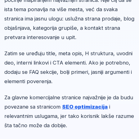
počinje mapiranjem najvažnijih stranica. Nije cilj da se
ista tema ponavlja na više mesta, već da svaka
stranica ima jasnu ulogu: uslužna strana prodaje, blog
objašnjava, kategorija grupiše, a kontakt strana
pretvara interesovanje u upit.
Zatim se uređuju title, meta opis, H struktura, uvodni
deo, interni linkovi i CTA elementi. Ako je potrebno,
dodaju se FAQ sekcije, bolji primeri, jasniji argumenti i
elementi poverenja.
Za glavne komercijalne stranice najvažnije je da budu
povezane sa stranicom
SEO optimizacija
i
relevantnim uslugama, jer tako korisnik lakše razume
šta tačno može da dobije.