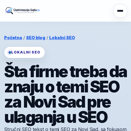
Početna
/
SEO blog
/
Lokalni SEO
LOKALNI SEO
Šta firme treba da
znaju o temi SEO
za Novi Sad pre
ulaganja u SEO
Stručni SEO tekst o temi SEO za Novi Sad, sa fokusom