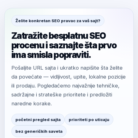
Želite konkretan SEO pravac za vaš sajt?
Zatražite besplatnu SEO
procenu i saznajte šta prvo
ima smisla popraviti.
Pošaljite URL sajta i ukratko napišite šta želite
da povećate — vidljivost, upite, lokalne pozicije
ili prodaju. Pogledaćemo najvažnije tehničke,
sadržajne i strateške prioritete i predložiti
naredne korake.
početni pregled sajta
prioriteti po uticaju
bez generičkih saveta