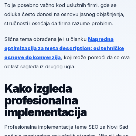
To je posebno važno kod uslužnih firmi, gde se
odluka često donosi na osnovu jasnog objašnjenja,
stručnosti i osećaja da firma razume problem.
Slična tema obrađena je i u članku
Napredna
optimizacija za meta description: od tehničke
osnove do konverzija
, koji može pomoći da se ova
oblast sagleda iz drugog ugla.
Kako izgleda
profesionalna
implementacija
Profesionalna implementacija teme SEO za Novi Sad