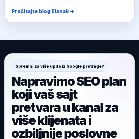
Pročitajte blog članak →
Spremni za više upita iz Google pretrage?
Napravimo SEO plan
koji vaš sajt
pretvara u kanal za
više klijenata i
ozbiljnije poslovne