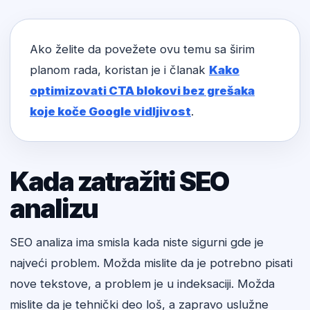
Ako želite da povežete ovu temu sa širim
planom rada, koristan je i članak
Kako
optimizovati CTA blokovi bez grešaka
koje koče Google vidljivost
.
Kada zatražiti SEO
analizu
SEO analiza ima smisla kada niste sigurni gde je
najveći problem. Možda mislite da je potrebno pisati
nove tekstove, a problem je u indeksaciji. Možda
mislite da je tehnički deo loš, a zapravo uslužne