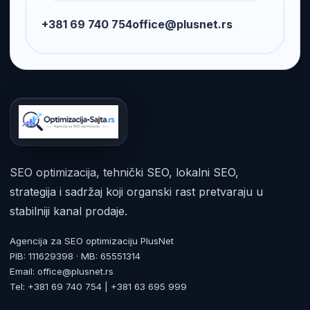
+381 69 740 754
office@plusnet.rs
SEO optimizacija, tehnički SEO, lokalni SEO,
strategija i sadržaj koji organski rast pretvaraju u
stabilniji kanal prodaje.
Agencija za SEO optimizaciju PlusNet
PIB: 111629398 · MB: 65551314
Email: office@plusnet.rs
Tel: +381 69 740 754 | +381 63 695 999