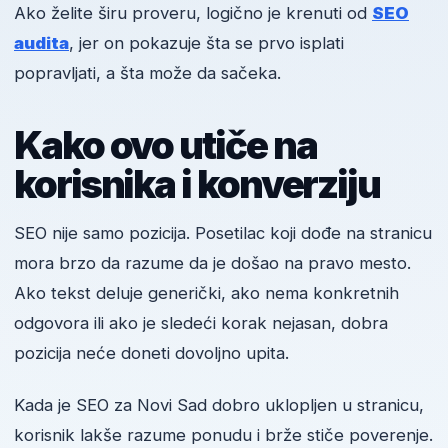
Ako želite širu proveru, logično je krenuti od
SEO
audita
, jer on pokazuje šta se prvo isplati
popravljati, a šta može da sačeka.
Kako ovo utiče na
korisnika i konverziju
SEO nije samo pozicija. Posetilac koji dođe na stranicu
mora brzo da razume da je došao na pravo mesto.
Ako tekst deluje generički, ako nema konkretnih
odgovora ili ako je sledeći korak nejasan, dobra
pozicija neće doneti dovoljno upita.
Kada je SEO za Novi Sad dobro uklopljen u stranicu,
korisnik lakše razume ponudu i brže stiče poverenje.