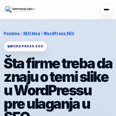
Početna
/
SEO blog
/
WordPress SEO
WORDPRESS SEO
Šta firme treba da
znaju o temi slike
u WordPressu
pre ulaganja u