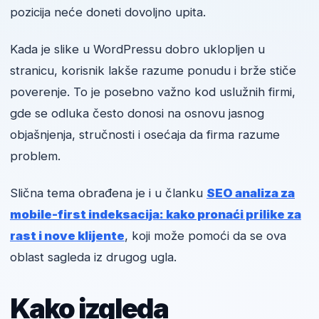
pozicija neće doneti dovoljno upita.
Kada je slike u WordPressu dobro uklopljen u
stranicu, korisnik lakše razume ponudu i brže stiče
poverenje. To je posebno važno kod uslužnih firmi,
gde se odluka često donosi na osnovu jasnog
objašnjenja, stručnosti i osećaja da firma razume
problem.
Slična tema obrađena je i u članku
SEO analiza za
mobile-first indeksacija: kako pronaći prilike za
rast i nove klijente
, koji može pomoći da se ova
oblast sagleda iz drugog ugla.
Kako izgleda