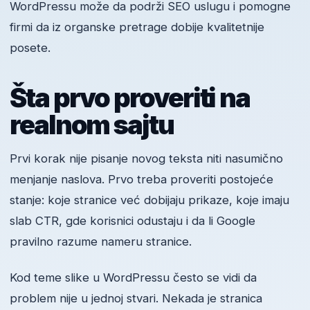
WordPressu može da podrži SEO uslugu i pomogne
firmi da iz organske pretrage dobije kvalitetnije
posete.
Šta prvo proveriti na
realnom sajtu
Prvi korak nije pisanje novog teksta niti nasumično
menjanje naslova. Prvo treba proveriti postojeće
stanje: koje stranice već dobijaju prikaze, koje imaju
slab CTR, gde korisnici odustaju i da li Google
pravilno razume nameru stranice.
Kod teme slike u WordPressu često se vidi da
problem nije u jednoj stvari. Nekada je stranica