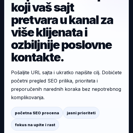
koji vaš sajt
pretvara u kanal za
više klijenata i
ozbiljnije poslovne
kontakte.
Pošaljite URL sajta i ukratko napišite cilj. Dobićete
početni pregled SEO prilika, prioriteta i
preporučenih narednih koraka bez nepotrebnog
komplikovanja.
početna SEO procena
jasni prioriteti
fokus na upite i rast