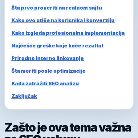
Šta prvo proveriti na realnom sajtu
Kako ovo utiče na korisnika i konverziju
Kako izgleda profesionalna implementacija
Najčešće greške koje koče rezultat
Prirodno interno linkovanje
Šta meriti posle optimizacije
Kada zatražiti SEO analizu
Zaključak
Zašto je ova tema važna