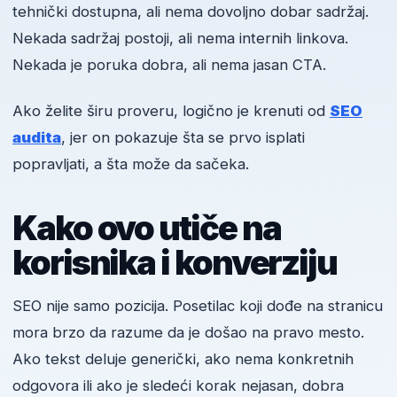
tehnički dostupna, ali nema dovoljno dobar sadržaj.
Nekada sadržaj postoji, ali nema internih linkova.
Nekada je poruka dobra, ali nema jasan CTA.
Ako želite širu proveru, logično je krenuti od
SEO
audita
, jer on pokazuje šta se prvo isplati
popravljati, a šta može da sačeka.
Kako ovo utiče na
korisnika i konverziju
SEO nije samo pozicija. Posetilac koji dođe na stranicu
mora brzo da razume da je došao na pravo mesto.
Ako tekst deluje generički, ako nema konkretnih
odgovora ili ako je sledeći korak nejasan, dobra