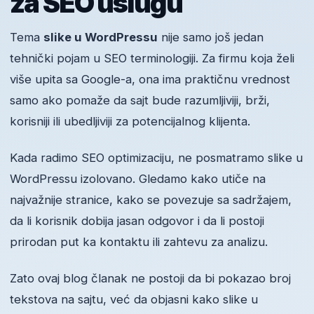
za SEO uslugu
Tema
slike u WordPressu
nije samo još jedan
tehnički pojam u SEO terminologiji. Za firmu koja želi
više upita sa Google-a, ona ima praktičnu vrednost
samo ako pomaže da sajt bude razumljiviji, brži,
korisniji ili ubedljiviji za potencijalnog klijenta.
Kada radimo SEO optimizaciju, ne posmatramo slike u
WordPressu izolovano. Gledamo kako utiče na
najvažnije stranice, kako se povezuje sa sadržajem,
da li korisnik dobija jasan odgovor i da li postoji
prirodan put ka kontaktu ili zahtevu za analizu.
Zato ovaj blog članak ne postoji da bi pokazao broj
tekstova na sajtu, već da objasni kako slike u