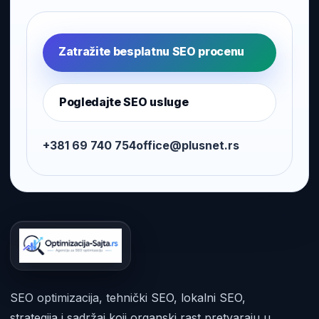
Zatražite besplatnu SEO procenu
Pogledajte SEO usluge
+381 69 740 754
office@plusnet.rs
SEO optimizacija, tehnički SEO, lokalni SEO,
strategija i sadržaj koji organski rast pretvaraju u