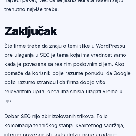
najveći paket, već da se jasno vidi šta vašem sajtu
trenutno najviše treba.
Zaključak
Šta firme treba da znaju o temi slike u WordPressu
pre ulaganja u SEO je tema koja ima vrednost samo
kada je povezana sa realnim poslovnim ciljem. Ako
pomaže da korisnik bolje razume ponudu, da Google
bolje razume stranicu i da firma dobije više
relevantnih upita, onda ima smisla ulagati vreme u
nju.
Dobar SEO nije zbir izolovanih trikova. To je
kombinacija tehničkog stanja, kvalitetnog sadržaja,
interne povezanosti, autoriteta i jasne prodajne