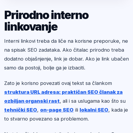
Prirodno interno
linkovanje
Interni linkovi treba da liče na korisne preporuke, ne
na spisak SEO zadataka. Ako čitalac prirodno treba
dodatno objašnjenje, link je dobar. Ako je link ubačen
samo da postoji, bolje ga je izbaciti.
Zato je korisno povezati ovaj tekst sa člankom
struktura URL adresa: praktičan SEO članak za
ozbiljan organski rast
, ali i sa uslugama kao što su
tehnički SEO
,
on-page SEO
ili
lokalni SEO
, kada je
to stvarno povezano sa problemom.