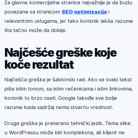
Za glavne komercijalne stranice najvažnije je da budu
povezane sa stranicom
SEO optimizacija
i
relevantnim uslugama, jer tako korisnik lakše razume
šta tačno može da dobije.
Najčešće greške koje
koče rezultat
Najčešća greška je šablonski rad. Ako se svaki tekst
piše istim tonom, sa istim rečenicama i istim linkovima,
korisnik to brzo oseti. Google takođe sve bolje
razume kada sadržaj nema stvarnu vrednost.
Druga greška je preterano tehnički jezik. Tema slike
u WordPressu može biti kompleksna, ali klijent ne