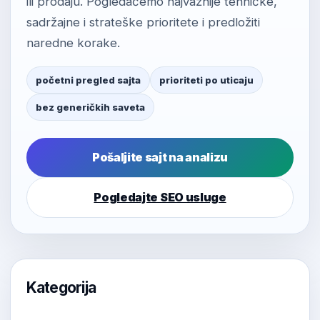
ili prodaju. Pogledaćemo najvažnije tehničke,
sadržajne i strateške prioritete i predložiti
naredne korake.
početni pregled sajta
prioriteti po uticaju
bez generičkih saveta
Pošaljite sajt na analizu
Pogledajte SEO usluge
Kategorija