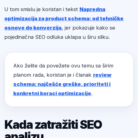
U tom smislu je koristan i tekst
Napredna
optimizacija za product schema: od tehničke
osnove do konverzija
, jer pokazuje kako se
pojedinačna SEO odluka uklapa u širu sliku.
Ako želite da povežete ovu temu sa širim
planom rada, koristan je i članak
review
schema: najčešće greške, prioriteti i
konkretni koraci optimizacije
.
Kada zatražiti SEO
analizu