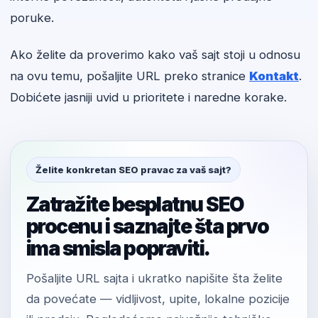
poruke.
Ako želite da proverimo kako vaš sajt stoji u odnosu
na ovu temu, pošaljite URL preko stranice
Kontakt
.
Dobićete jasniji uvid u prioritete i naredne korake.
Želite konkretan SEO pravac za vaš sajt?
Zatražite besplatnu SEO
procenu i saznajte šta prvo
ima smisla popraviti.
Pošaljite URL sajta i ukratko napišite šta želite
da povećate — vidljivost, upite, lokalne pozicije