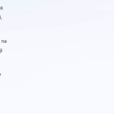
li
,
 na
ji
e