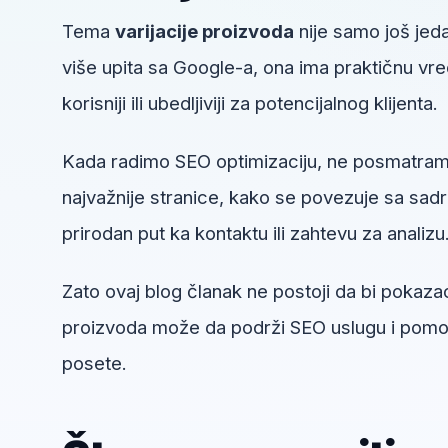
Tema
varijacije proizvoda
nije samo još jeda
više upita sa Google-a, ona ima praktičnu vre
korisniji ili ubedljiviji za potencijalnog klijenta.
Kada radimo SEO optimizaciju, ne posmatramo
najvažnije stranice, kako se povezuje sa sadrža
prirodan put ka kontaktu ili zahtevu za analizu
Zato ovaj blog članak ne postoji da bi pokazao
proizvoda može da podrži SEO uslugu i pomogn
posete.