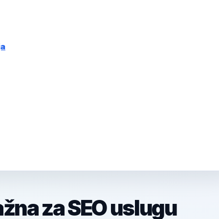
ja
ažna za SEO uslugu