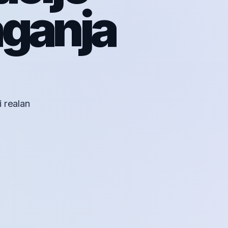
aganja
i realan