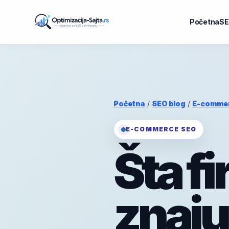
Početna
SE
Početna
/
SEO blog
/
E-comme
E-COMMERCE SEO
Šta f
znaju 