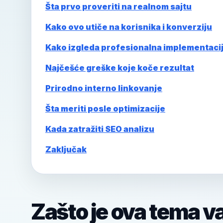
Šta prvo proveriti na realnom sajtu
Kako ovo utiče na korisnika i konverziju
Kako izgleda profesionalna implementaci
Najčešće greške koje koče rezultat
Prirodno interno linkovanje
Šta meriti posle optimizacije
Kada zatražiti SEO analizu
Zaključak
Zašto je ova tema v