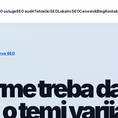
O usluge
SEO audit
Tehnički SEO
Lokalni SEO
Cenovnik
Blog
Kontak
rce SEO
irme treba d
o temi varij