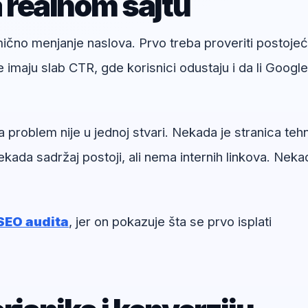
a realnom sajtu
umično menjanje naslova. Prvo treba proveriti postoje
e imaju slab CTR, gde korisnici odustaju i da li Google
 problem nije u jednoj stvari. Nekada je stranica tehn
kada sadržaj postoji, ali nema internih linkova. Neka
SEO audita
, jer on pokazuje šta se prvo isplati