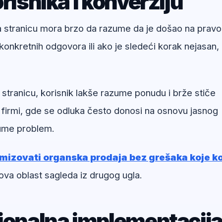
risnika i konverziju
na stranicu mora brzo da razume da je došao na pravo
onkretnih odgovora ili ako je sledeći korak nejasan,
 stranicu, korisnik lakše razume ponudu i brže stiče
 firmi, gde se odluka često donosi na osnovu jasnog
zume problem.
mizovati organska prodaja bez grešaka koje k
ova oblast sagleda iz drugog ugla.
sionalna implementacij