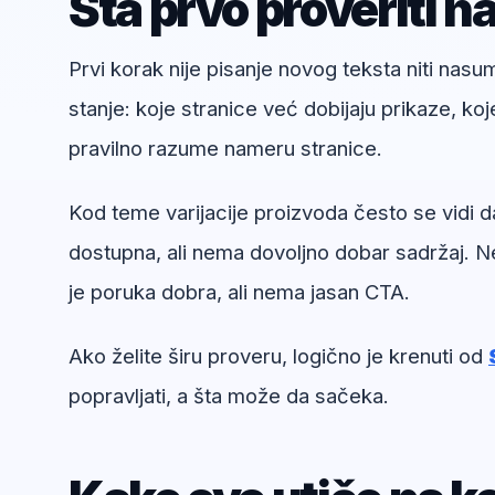
Šta prvo proveriti n
Prvi korak nije pisanje novog teksta niti nas
stanje: koje stranice već dobijaju prikaze, koj
pravilno razume nameru stranice.
Kod teme varijacije proizvoda često se vidi da
dostupna, ali nema dovoljno dobar sadržaj. Ne
je poruka dobra, ali nema jasan CTA.
Ako želite širu proveru, logično je krenuti od
popravljati, a šta može da sačeka.