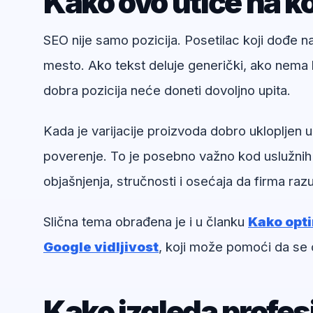
Kako ovo utiče na ko
SEO nije samo pozicija. Posetilac koji dođe 
mesto. Ako tekst deluje generički, ako nema k
dobra pozicija neće doneti dovoljno upita.
Kada je varijacije proizvoda dobro uklopljen u
poverenje. To je posebno važno kod uslužnih
objašnjenja, stručnosti i osećaja da firma ra
Slična tema obrađena je i u članku
Kako opti
Google vidljivost
, koji može pomoći da se 
Kako izgleda profe