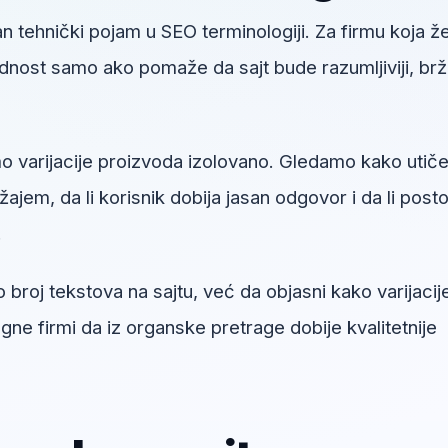
n tehnički pojam u SEO terminologiji. Za firmu koja že
dnost samo ako pomaže da sajt bude razumljiviji, brži
 varijacije proizvoda izolovano. Gledamo kako utiče
jem, da li korisnik dobija jasan odgovor i da li posto
.
 broj tekstova na sajtu, već da objasni kako varijacij
e firmi da iz organske pretrage dobije kvalitetnije