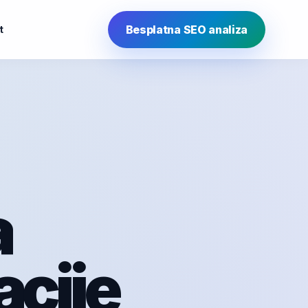
Besplatna SEO analiza
t
a
acije