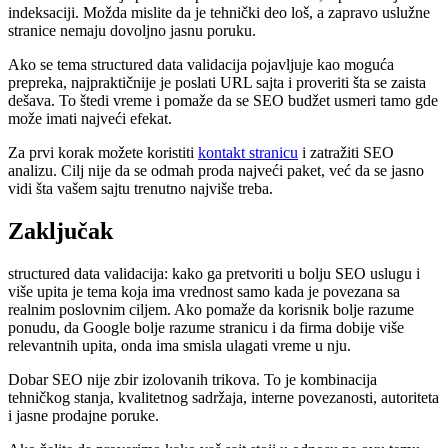
indeksaciji. Možda mislite da je tehnički deo loš, a zapravo uslužne
stranice nemaju dovoljno jasnu poruku.
Ako se tema structured data validacija pojavljuje kao moguća
prepreka, najpraktičnije je poslati URL sajta i proveriti šta se zaista
dešava. To štedi vreme i pomaže da se SEO budžet usmeri tamo gde
može imati najveći efekat.
Za prvi korak možete koristiti
kontakt stranicu
i zatražiti SEO
analizu. Cilj nije da se odmah proda najveći paket, već da se jasno
vidi šta vašem sajtu trenutno najviše treba.
Zaključak
structured data validacija: kako ga pretvoriti u bolju SEO uslugu i
više upita je tema koja ima vrednost samo kada je povezana sa
realnim poslovnim ciljem. Ako pomaže da korisnik bolje razume
ponudu, da Google bolje razume stranicu i da firma dobije više
relevantnih upita, onda ima smisla ulagati vreme u nju.
Dobar SEO nije zbir izolovanih trikova. To je kombinacija
tehničkog stanja, kvalitetnog sadržaja, interne povezanosti, autoriteta
i jasne prodajne poruke.