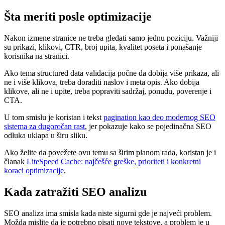
Šta meriti posle optimizacije
Nakon izmene stranice ne treba gledati samo jednu poziciju. Važniji
su prikazi, klikovi, CTR, broj upita, kvalitet poseta i ponašanje
korisnika na stranici.
Ako tema structured data validacija počne da dobija više prikaza, ali
ne i više klikova, treba doraditi naslov i meta opis. Ako dobija
klikove, ali ne i upite, treba popraviti sadržaj, ponudu, poverenje i
CTA.
U tom smislu je koristan i tekst
pagination kao deo modernog SEO
sistema za dugoročan rast
, jer pokazuje kako se pojedinačna SEO
odluka uklapa u širu sliku.
Ako želite da povežete ovu temu sa širim planom rada, koristan je i
članak
LiteSpeed Cache: najčešće greške, prioriteti i konkretni
koraci optimizacije
.
Kada zatražiti SEO analizu
SEO analiza ima smisla kada niste sigurni gde je najveći problem.
Možda mislite da je potrebno pisati nove tekstove, a problem je u