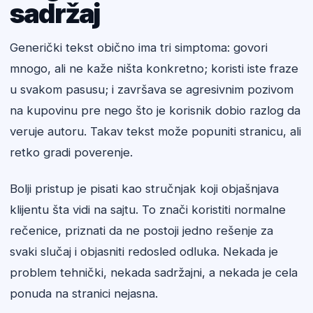
sadržaj
Generički tekst obično ima tri simptoma: govori
mnogo, ali ne kaže ništa konkretno; koristi iste fraze
u svakom pasusu; i završava se agresivnim pozivom
na kupovinu pre nego što je korisnik dobio razlog da
veruje autoru. Takav tekst može popuniti stranicu, ali
retko gradi poverenje.
Bolji pristup je pisati kao stručnjak koji objašnjava
klijentu šta vidi na sajtu. To znači koristiti normalne
rečenice, priznati da ne postoji jedno rešenje za
svaki slučaj i objasniti redosled odluka. Nekada je
problem tehnički, nekada sadržajni, a nekada je cela
ponuda na stranici nejasna.