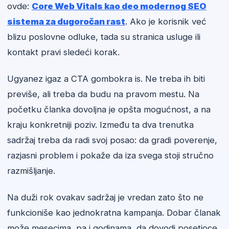
ovde:
Core Web Vitals kao deo modernog SEO
sistema za dugoročan rast
. Ako je korisnik već
blizu poslovne odluke, tada su stranica usluge ili
kontakt pravi sledeći korak.
Ugyanez igaz a CTA gombokra is. Ne treba ih biti
previše, ali treba da budu na pravom mestu. Na
početku članka dovoljna je opšta mogućnost, a na
kraju konkretniji poziv. Između ta dva trenutka
sadržaj treba da radi svoj posao: da gradi poverenje,
razjasni problem i pokaže da iza svega stoji stručno
razmišljanje.
Na duži rok ovakav sadržaj je vredan zato što ne
funkcioniše kao jednokratna kampanja. Dobar članak
može mesecima, pa i godinama, da dovodi posetioce.