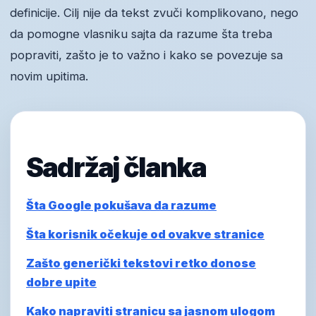
definicije. Cilj nije da tekst zvuči komplikovano, nego
da pomogne vlasniku sajta da razume šta treba
popraviti, zašto je to važno i kako se povezuje sa
novim upitima.
Sadržaj članka
Šta Google pokušava da razume
Šta korisnik očekuje od ovakve stranice
Zašto generički tekstovi retko donose
dobre upite
Kako napraviti stranicu sa jasnom ulogom