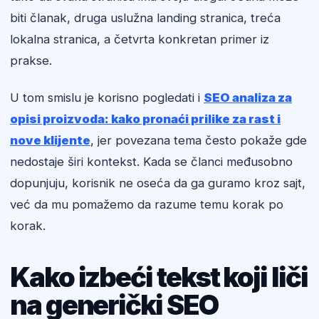
biti članak, druga uslužna landing stranica, treća
lokalna stranica, a četvrta konkretan primer iz
prakse.
U tom smislu je korisno pogledati i
SEO analiza za
opisi proizvoda: kako pronaći prilike za rast i
nove klijente
, jer povezana tema često pokaže gde
nedostaje širi kontekst. Kada se članci međusobno
dopunjuju, korisnik ne oseća da ga guramo kroz sajt,
već da mu pomažemo da razume temu korak po
korak.
Kako izbeći tekst koji liči
na generički SEO