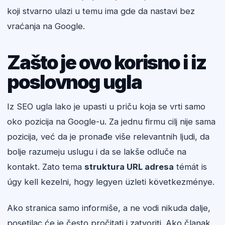
koji stvarno ulazi u temu ima gde da nastavi bez
vraćanja na Google.
Zašto je ovo korisno i iz
poslovnog ugla
Iz SEO ugla lako je upasti u priču koja se vrti samo
oko pozicija na Google-u. Za jednu firmu cilj nije sama
pozicija, već da je pronađe više relevantnih ljudi, da
bolje razumeju uslugu i da se lakše odluče na
kontakt. Zato tema
struktura URL adresa
témát is
úgy kell kezelni, hogy legyen üzleti következménye.
Ako stranica samo informiše, a ne vodi nikuda dalje,
posetilac će je često pročitati i zatvoriti. Ako članak