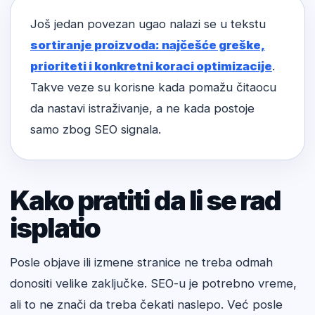
Još jedan povezan ugao nalazi se u tekstu
sortiranje proizvoda: najčešće greške,
prioriteti i konkretni koraci optimizacije
.
Takve veze su korisne kada pomažu čitaocu
da nastavi istraživanje, a ne kada postoje
samo zbog SEO signala.
Kako pratiti da li se rad
isplatio
Posle objave ili izmene stranice ne treba odmah
donositi velike zaključke. SEO-u je potrebno vreme,
ali to ne znači da treba čekati naslepo. Već posle