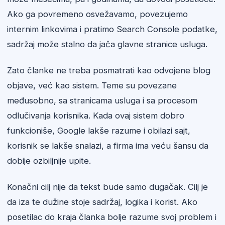
Ako ga povremeno osvežavamo, povezujemo
internim linkovima i pratimo Search Console podatke,
sadržaj može stalno da jača glavne stranice usluga.
Zato članke ne treba posmatrati kao odvojene blog
objave, već kao sistem. Teme su povezane
međusobno, sa stranicama usluga i sa procesom
odlučivanja korisnika. Kada ovaj sistem dobro
funkcioniše, Google lakše razume i obilazi sajt,
korisnik se lakše snalazi, a firma ima veću šansu da
dobije ozbiljnije upite.
Konačni cilj nije da tekst bude samo dugačak. Cilj je
da iza te dužine stoje sadržaj, logika i korist. Ako
posetilac do kraja članka bolje razume svoj problem i