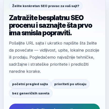
Želite konkretan SEO pravac za vaš sajt?
Zatražite besplatnu SEO
procenu i saznajte šta prvo
ima smisla popraviti.
Pošaljite URL sajta i ukratko napišite šta želite
da povećate — vidljivost, upite, lokalne pozicije
ili prodaju. Pogledaćemo najvažnije tehničke,
sadržajne i strateške prioritete i predložiti
naredne korake.
početni pregled sajta
prioriteti po uticaju
bez generičkih saveta