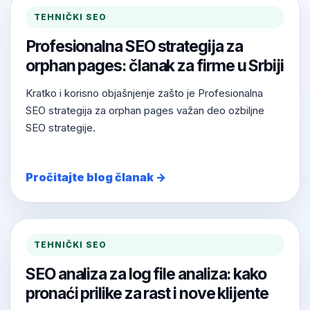
TEHNIČKI SEO
Profesionalna SEO strategija za
orphan pages: članak za firme u Srbiji
Kratko i korisno objašnjenje zašto je Profesionalna
SEO strategija za orphan pages važan deo ozbiljne
SEO strategije.
Pročitajte blog članak →
TEHNIČKI SEO
SEO analiza za log file analiza: kako
pronaći prilike za rast i nove klijente