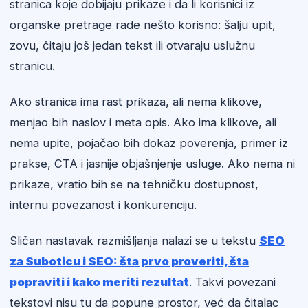
stranica koje dobijaju prikaze i da li korisnici iz
organske pretrage rade nešto korisno: šalju upit,
zovu, čitaju još jedan tekst ili otvaraju uslužnu
stranicu.
Ako stranica ima rast prikaza, ali nema klikove,
menjao bih naslov i meta opis. Ako ima klikove, ali
nema upite, pojačao bih dokaz poverenja, primer iz
prakse, CTA i jasnije objašnjenje usluge. Ako nema ni
prikaze, vratio bih se na tehničku dostupnost,
internu povezanost i konkurenciju.
Sličan nastavak razmišljanja nalazi se u tekstu
SEO
za Suboticu i SEO: šta prvo proveriti, šta
popraviti i kako meriti rezultat
. Takvi povezani
tekstovi nisu tu da popune prostor, već da čitalac