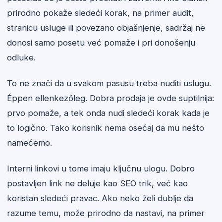
prirodno pokaže sledeći korak, na primer audit,
stranicu usluge ili povezano objašnjenje, sadržaj ne
donosi samo posetu već pomaže i pri donošenju
odluke.
To ne znači da u svakom pasusu treba nuditi uslugu.
Éppen ellenkezőleg. Dobra prodaja je ovde suptilnija:
prvo pomaže, a tek onda nudi sledeći korak kada je
to logično. Tako korisnik nema osećaj da mu nešto
namećemo.
Interni linkovi u tome imaju ključnu ulogu. Dobro
postavljen link ne deluje kao SEO trik, već kao
koristan sledeći pravac. Ako neko želi dublje da
razume temu, može prirodno da nastavi, na primer