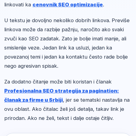
linkovati ka
cenovnik SEO optimizacije
.
U tekstu je dovoljno nekoliko dobrih linkova. Previše
linkova može da razbije pažnju, naročito ako svaki
zvuči kao SEO zadatak. Zato je bolje imati manje, ali
smislenije veze. Jedan link ka usluzi, jedan ka
povezanoj temi i jedan ka kontaktu često rade bolje
nego agresivan spisak.
Za dodatno čitanje može biti koristan i članak
Profesionalna SEO strategija za pagination:
članak za firme u Srbiji
, jer se tematski nastavlja na
ovu oblast. Ako čitalac želi još detalja, takav link je
prirodan. Ako ne želi, tekst i dalje ostaje čitljiv.