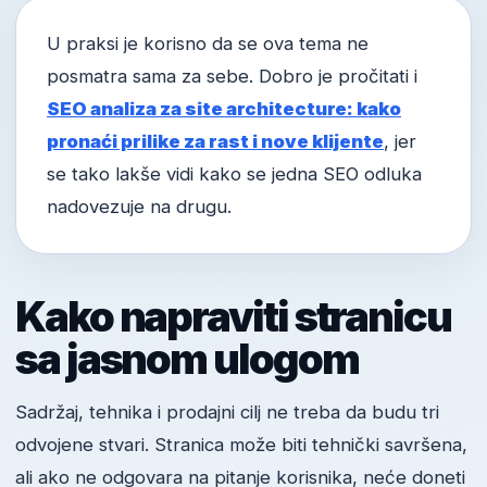
U praksi je korisno da se ova tema ne
posmatra sama za sebe. Dobro je pročitati i
SEO analiza za site architecture: kako
pronaći prilike za rast i nove klijente
, jer
se tako lakše vidi kako se jedna SEO odluka
nadovezuje na drugu.
Kako napraviti stranicu
sa jasnom ulogom
Sadržaj, tehnika i prodajni cilj ne treba da budu tri
odvojene stvari. Stranica može biti tehnički savršena,
ali ako ne odgovara na pitanje korisnika, neće doneti