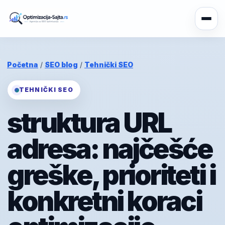
Početna
/
SEO blog
/
Tehnički SEO
TEHNIČKI SEO
struktura URL
adresa: najčešće
greške, prioriteti i
konkretni koraci