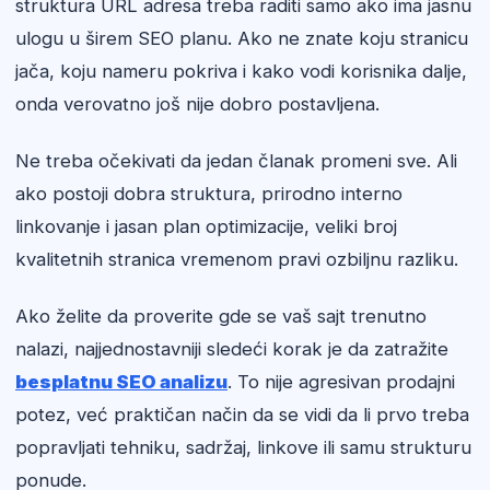
struktura URL adresa treba raditi samo ako ima jasnu
ulogu u širem SEO planu. Ako ne znate koju stranicu
jača, koju nameru pokriva i kako vodi korisnika dalje,
onda verovatno još nije dobro postavljena.
Ne treba očekivati da jedan članak promeni sve. Ali
ako postoji dobra struktura, prirodno interno
linkovanje i jasan plan optimizacije, veliki broj
kvalitetnih stranica vremenom pravi ozbiljnu razliku.
Ako želite da proverite gde se vaš sajt trenutno
nalazi, najjednostavniji sledeći korak je da zatražite
besplatnu SEO analizu
. To nije agresivan prodajni
potez, već praktičan način da se vidi da li prvo treba
popravljati tehniku, sadržaj, linkove ili samu strukturu
ponude.