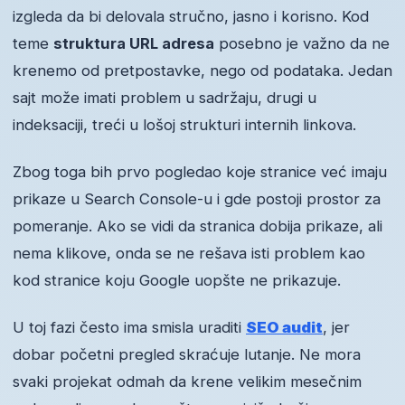
izgleda da bi delovala stručno, jasno i korisno. Kod
teme
struktura URL adresa
posebno je važno da ne
krenemo od pretpostavke, nego od podataka. Jedan
sajt može imati problem u sadržaju, drugi u
indeksaciji, treći u lošoj strukturi internih linkova.
Zbog toga bih prvo pogledao koje stranice već imaju
prikaze u Search Console-u i gde postoji prostor za
pomeranje. Ako se vidi da stranica dobija prikaze, ali
nema klikove, onda se ne rešava isti problem kao
kod stranice koju Google uopšte ne prikazuje.
U toj fazi često ima smisla uraditi
SEO audit
, jer
dobar početni pregled skraćuje lutanje. Ne mora
svaki projekat odmah da krene velikim mesečnim