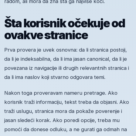
radom, ali mora da zna šta ga najviše koči.
Šta korisnik očekuje od
ovakve stranice
Prva provera je uvek osnovna: da li stranica postoji,
da li je indeksabilna, da li ima jasan canonical, da li je
povezana iz navigacije ili drugih relevantnih stranica i
da li ima naslov koji stvarno odgovara temi.
Nakon toga proveravam nameru pretrage. Ako
korisnik traži informaciju, tekst treba da objasni. Ako
traži uslugu, stranica mora da pokaže poverenje i
jasan sledeći korak. Ako poredi opcije, treba mu
pomoći da donese odluku, a ne gurati ga odmah na