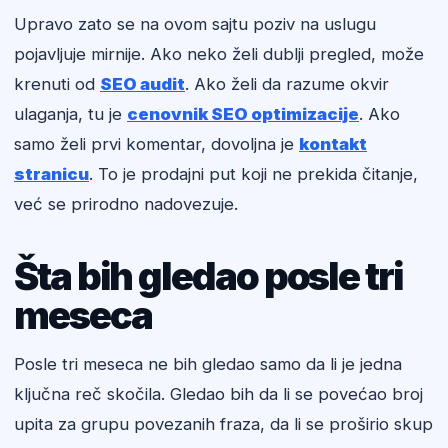
Upravo zato se na ovom sajtu poziv na uslugu
pojavljuje mirnije. Ako neko želi dublji pregled, može
krenuti od
SEO audit
. Ako želi da razume okvir
ulaganja, tu je
cenovnik SEO optimizacije
. Ako
samo želi prvi komentar, dovoljna je
kontakt
stranicu
. To je prodajni put koji ne prekida čitanje,
već se prirodno nadovezuje.
Šta bih gledao posle tri
meseca
Posle tri meseca ne bih gledao samo da li je jedna
ključna reč skočila. Gledao bih da li se povećao broj
upita za grupu povezanih fraza, da li se proširio skup