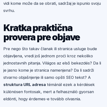
vidi kome može da se obrati, sadržaj je ispunio svoju
svrhu.
Kratka praktična
provera pre objave
Pre nego što takav članak ili stranica usluge bude
objavljena, vredi još jednom proći kroz nekoliko
jednostavnih pitanja. Világos az első bekezdés? Da li
je jasno kome je stranica namenjena? Da li sadrži
stvarno objašnjenje ili samo opšti SEO tekst? A
struktura URL adresa
témánál ezek a kérdések
különösen fontosak, mert a felhasználó gyorsan
eldönti, hogy érdemes-e tovább olvasnia.