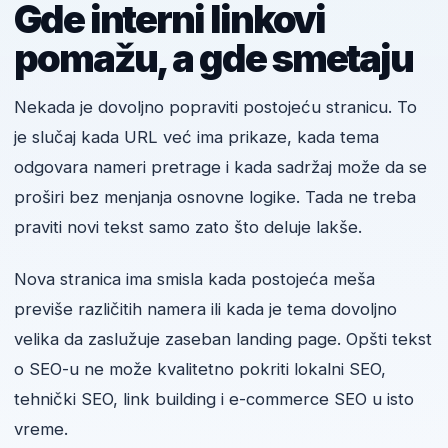
Gde interni linkovi
pomažu, a gde smetaju
Nekada je dovoljno popraviti postojeću stranicu. To
je slučaj kada URL već ima prikaze, kada tema
odgovara nameri pretrage i kada sadržaj može da se
proširi bez menjanja osnovne logike. Tada ne treba
praviti novi tekst samo zato što deluje lakše.
Nova stranica ima smisla kada postojeća meša
previše različitih namera ili kada je tema dovoljno
velika da zaslužuje zaseban landing page. Opšti tekst
o SEO-u ne može kvalitetno pokriti lokalni SEO,
tehnički SEO, link building i e-commerce SEO u isto
vreme.