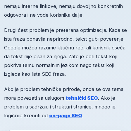
nemaju interne linkove, nemaju dovoljno konkretnih
odgovora i ne vode korisnika dalje.
Drugi čest problem je preterana optimizacija. Kada se
ista fraza ponavlja neprirodno, tekst gubi poverenje.
Google možda razume ključnu reč, ali korisnik oseća
da tekst nije pisan za njega. Zato je bolji tekst koji
pokriva temu normalnim jezikom nego tekst koji
izgleda kao lista SEO fraza.
Ako je problem tehničke prirode, onda se ova tema
mora povezati sa uslugom
tehnički SEO
. Ako je
problem u sadržaju i strukturi stranice, mnogo je
logičnije krenuti od
on-page SEO
.