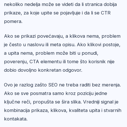
nekoliko nedelja može se videti da li stranica dobija
prikaze, za koje upite se pojavljuje i da li se CTR
pomera.
Ako se prikazi povećavaju, a klikova nema, problem
je često u naslovu ili meta opisu. Ako klikovi postoje,
a upita nema, problem može biti u ponudi,
poverenju, CTA elementu ili tome što korisnik nije
dobio dovoljno konkretan odgovor.
Ovo je razlog zašto SEO ne treba raditi bez merenja.
Ako se sve posmatra samo kroz poziciju jedne
ključne reči, propušta se šira slika. Vredniji signal je
kombinacija prikaza, klikova, kvaliteta upita i stvarnih
kontakata.