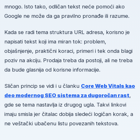
mnogo. Isto tako, odličan tekst neće pomoći ako
Google ne može da ga pravilno pronađe ili razume.
Kada se radi tema struktura URL adresa, korisno je
napisati tekst koji ima miran tok: problem,
objašnjenje, praktični koraci, primeri i tek onda blagi
poziv na akciju. Prodaja treba da postoji, ali ne treba
da bude glasnija od korisne informacije.
Sličan princip se vidi i u članku
Core Web Vitals kao
deo modernog SEO sistema za dugoročan rast
,
gde se tema nastavlja iz drugog ugla. Takvi linkovi
imaju smisla jer čitalac dobija sledeći logičan korak, a
ne veštački ubačenu listu povezanih tekstova.