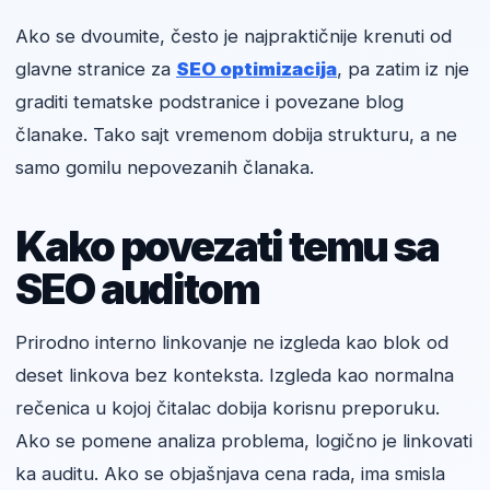
Ako se dvoumite, često je najpraktičnije krenuti od
glavne stranice za
SEO optimizacija
, pa zatim iz nje
graditi tematske podstranice i povezane blog
članake. Tako sajt vremenom dobija strukturu, a ne
samo gomilu nepovezanih članaka.
Kako povezati temu sa
SEO auditom
Prirodno interno linkovanje ne izgleda kao blok od
deset linkova bez konteksta. Izgleda kao normalna
rečenica u kojoj čitalac dobija korisnu preporuku.
Ako se pomene analiza problema, logično je linkovati
ka auditu. Ako se objašnjava cena rada, ima smisla