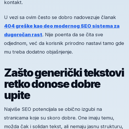
kontakt.
U vezi sa ovim često se dobro nadovezuje članak
404 greške kao deo modernog SEO sistema za
dugoročan rast
. Nije poenta da se čita sve
odjednom, već da korisnik prirodno nastavi tamo gde
mu treba dodatno objašnjenje.
Zašto generički tekstovi
retko donose dobre
upite
Najviše SEO potencijala se obično izgubi na
stranicama koje su skoro dobre. One imaju temu,
možda čak i solidan tekst, ali nemaju jasnu strukturu,