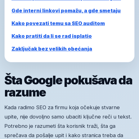
Gde interni linkovi pomažu, a gde smetaju
Kako povezati temu sa SEO auditom
Kako pratiti da li se rad isplatio
Zaključak bez velikih obećanja
Šta Google pokušava da
razume
Kada radimo SEO za firmu koja očekuje stvarne
upite, nije dovoljno samo ubaciti ključne reči u tekst.
Potrebno je razumeti šta korisnik traži, šta ga
sprečava da pošalje upit i kako stranica treba da