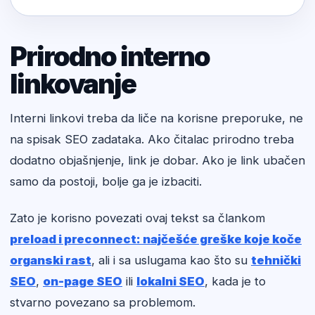
Prirodno interno
linkovanje
Interni linkovi treba da liče na korisne preporuke, ne
na spisak SEO zadataka. Ako čitalac prirodno treba
dodatno objašnjenje, link je dobar. Ako je link ubačen
samo da postoji, bolje ga je izbaciti.
Zato je korisno povezati ovaj tekst sa člankom
preload i preconnect: najčešće greške koje koče
organski rast
, ali i sa uslugama kao što su
tehnički
SEO
,
on-page SEO
ili
lokalni SEO
, kada je to
stvarno povezano sa problemom.