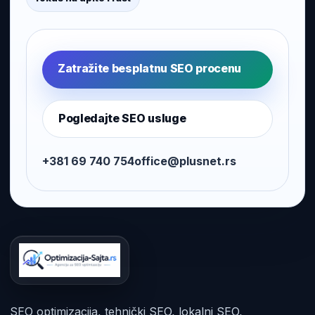
Zatražite besplatnu SEO procenu
Pogledajte SEO usluge
+381 69 740 754
office@plusnet.rs
SEO optimizacija, tehnički SEO, lokalni SEO,