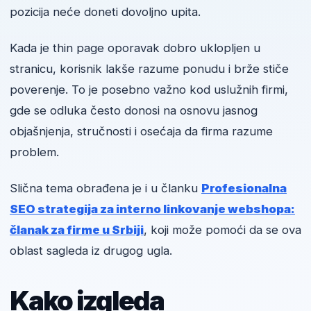
pozicija neće doneti dovoljno upita.
Kada je thin page oporavak dobro uklopljen u
stranicu, korisnik lakše razume ponudu i brže stiče
poverenje. To je posebno važno kod uslužnih firmi,
gde se odluka često donosi na osnovu jasnog
objašnjenja, stručnosti i osećaja da firma razume
problem.
Slična tema obrađena je i u članku
Profesionalna
SEO strategija za interno linkovanje webshopa:
članak za firme u Srbiji
, koji može pomoći da se ova
oblast sagleda iz drugog ugla.
Kako izgleda