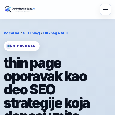
Početna
/
SEO blog
/
On-page SEO
ON-PAGE SEO
thin page
oporavak kao
deo SEO
strategije koja