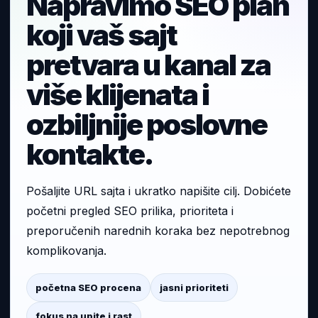
Napravimo SEO plan
koji vaš sajt
pretvara u kanal za
više klijenata i
ozbiljnije poslovne
kontakte.
Pošaljite URL sajta i ukratko napišite cilj. Dobićete
početni pregled SEO prilika, prioriteta i
preporučenih narednih koraka bez nepotrebnog
komplikovanja.
početna SEO procena
jasni prioriteti
fokus na upite i rast