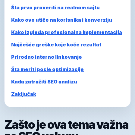
Šta prvo proveriti na realnom sajtu
Kako ovo utiče na korisnika i konverziju
Kako izgleda profesionalna implementacija
Najčešće greške koje koče rezultat
Prirodno interno linkovanje
Šta meriti posle optimizacije
Kada zatražiti SEO analizu
Zaključak
Zašto je ova tema važna