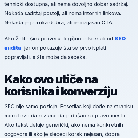
tehnički dostupna, ali nema dovoljno dobar sadržaj.
Nekada sadržaj postoji, ali nema internih linkova.
Nekada je poruka dobra, ali nema jasan CTA.
Ako želite širu proveru, logično je krenuti od
SEO
audita
, jer on pokazuje šta se prvo isplati
popravljati, a šta može da sačeka.
Kako ovo utiče na
korisnika i konverziju
SEO nije samo pozicija. Posetilac koji dođe na stranicu
mora brzo da razume da je došao na pravo mesto.
Ako tekst deluje generički, ako nema konkretnih
odgovora ili ako je sledeći korak nejasan, dobra