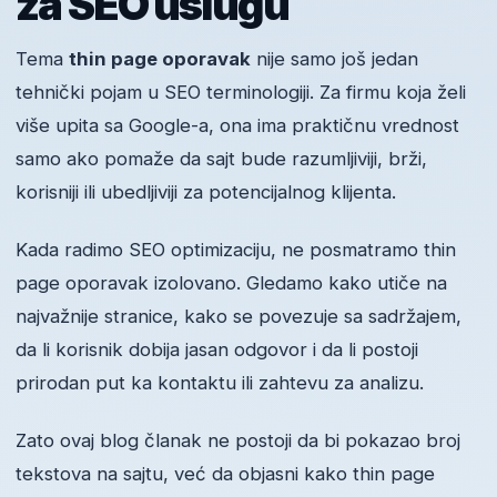
za SEO uslugu
Tema
thin page oporavak
nije samo još jedan
tehnički pojam u SEO terminologiji. Za firmu koja želi
više upita sa Google-a, ona ima praktičnu vrednost
samo ako pomaže da sajt bude razumljiviji, brži,
korisniji ili ubedljiviji za potencijalnog klijenta.
Kada radimo SEO optimizaciju, ne posmatramo thin
page oporavak izolovano. Gledamo kako utiče na
najvažnije stranice, kako se povezuje sa sadržajem,
da li korisnik dobija jasan odgovor i da li postoji
prirodan put ka kontaktu ili zahtevu za analizu.
Zato ovaj blog članak ne postoji da bi pokazao broj
tekstova na sajtu, već da objasni kako thin page