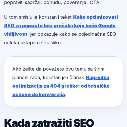
popraviti sadržaj, ponudu, poverenje i CTA.
U tom smislu je koristan i tekst
Kako optimizovati
SEO za popuste bez grešaka koje koče Google
vidljivost
, jer pokazuje kako se pojedinačna SEO
odluka uklapa u širu sliku.
Ako želite da povežete ovu temu sa širim
planom rada, koristan je i članak
Napredna
optimizacija za 404 greške: od tehničke
osnove do konverzija
.
Kada zatražiti SEO