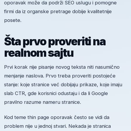
oporavak može da podrži SEO uslugu i pomogne
firmi da iz organske pretrage dobije kvalitetnije
posete.
Šta prvo proveriti na
realnom sajtu
Prvi korak nije pisanje novog teksta niti nasumično
menjanje naslova. Prvo treba proveriti postojeće
stanje: koje stranice već dobijaju prikaze, koje imaju
slab CTR, gde korisnici odustaju i da li Google
pravilno razume nameru stranice.
Kod teme thin page oporavak često se vidi da
problem nije u jednoj stvari. Nekada je stranica