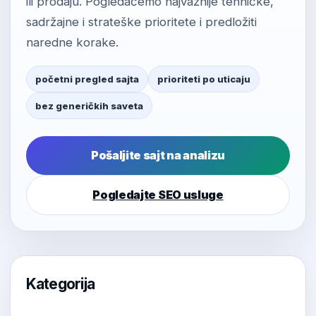
ili prodaju. Pogledaćemo najvažnije tehničke,
sadržajne i strateške prioritete i predložiti
naredne korake.
početni pregled sajta
prioriteti po uticaju
bez generičkih saveta
Pošaljite sajt na analizu
Pogledajte SEO usluge
Kategorija