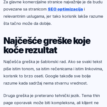
Za glavne komercijalne stranice najvažnije je da budu
povezane sa stranicom
SEO optimizacija
i
relevantnim uslugama, jer tako korisnik lakše razume
šta tačno može da dobije.
Najčešće greške koje
koče rezultat
Najčešća greška je šablonski rad. Ako se svaki tekst
piše istim tonom, sa istim rečenicama i istim linkovima,
korisnik to brzo oseti. Google takođe sve bolje
razume kada sadržaj nema stvarnu vrednost.
Druga greška je preterano tehnički jezik. Tema thin
page oporavak može biti kompleksna, ali klijent ne