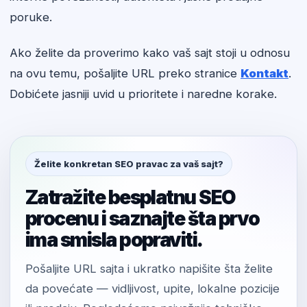
poruke.
Ako želite da proverimo kako vaš sajt stoji u odnosu
na ovu temu, pošaljite URL preko stranice
Kontakt
.
Dobićete jasniji uvid u prioritete i naredne korake.
Želite konkretan SEO pravac za vaš sajt?
Zatražite besplatnu SEO
procenu i saznajte šta prvo
ima smisla popraviti.
Pošaljite URL sajta i ukratko napišite šta želite
da povećate — vidljivost, upite, lokalne pozicije