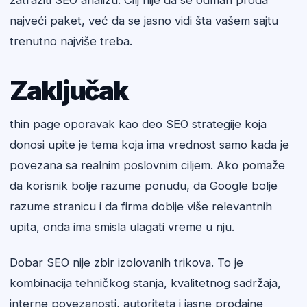
zatražiti SEO analizu. Cilj nije da se odmah proda
najveći paket, već da se jasno vidi šta vašem sajtu
trenutno najviše treba.
Zaključak
thin page oporavak kao deo SEO strategije koja
donosi upite je tema koja ima vrednost samo kada je
povezana sa realnim poslovnim ciljem. Ako pomaže
da korisnik bolje razume ponudu, da Google bolje
razume stranicu i da firma dobije više relevantnih
upita, onda ima smisla ulagati vreme u nju.
Dobar SEO nije zbir izolovanih trikova. To je
kombinacija tehničkog stanja, kvalitetnog sadržaja,
interne povezanosti, autoriteta i jasne prodajne