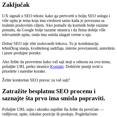
Zaključak
UX signali u SEO tekstu: kako ga pretvoriti u bolju SEO uslugu i
više upita je tema koja ima vrednost samo kada je povezana sa
realnim poslovnim ciljem. Ako pomaže da korisnik bolje razume
ponudu, da Google bolje razume stranicu i da firma dobije više
relevantnih upita, onda ima smisla ulagati vreme u nju.
Dobar SEO nije zbir izolovanih trikova. To je kombinacija
tehničkog stanja, kvalitetnog sadržaja, interne povezanosti, autoriteta
i jasne prodajne poruke.
Ako želite da proverimo kako vaš sajt stoji u odnosu na ovu temu,
pošaljite URL preko stranice
Kontakt
. Dobićete jasniji uvid u
prioritete i naredne korake.
Želite konkretan SEO pravac za vaš sajt?
Zatražite besplatnu SEO procenu i
saznajte šta prvo ima smisla popraviti.
Pošaljite URL sajta i ukratko napišite šta želite da povećate —
vidljivost, upite, lokalne pozicije ili prodaju. Pogledaćemo