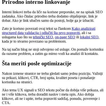
Prirodno interno linkovanje
Interni linkovi treba da liče na korisne preporuke, ne na spisak SEO
zadataka. Ako čitalac prirodno treba dodatno objašnjenje, link je
dobar. Ako je link ubačen samo da postoji, bolje ga je izbaciti.
Zato je korisno povezati ovaj tekst sa člankom
Kako analizirati
structured data validacija i odlučiti šta prvo popraviti
, ali i sa
uslugama kao što su
tehnički SEO
,
on-page SEO
ili
lokalni SEO
,
kada je to stvarno povezano sa problemom.
Na taj način blog ne stoji odvojeno od usluge. On pomaže korisniku
da razume problem, a zatim ga mirno vodi ka analizi ili kontaktu.
Šta meriti posle optimizacije
Nakon izmene stranice ne treba gledati samo jednu poziciju. Važniji
su prikazi, klikovi, CTR, broj upita, kvalitet poseta i ponašanje
korisnika na stranici.
Ako tema UX signali u SEO tekstu počne da dobija više prikaza, ali
ne i više klikova, treba doraditi naslov i meta opis. Ako dobija
klikove, ali ne i upite, treba popraviti sadržaj, ponudu, poverenje i
CTA.