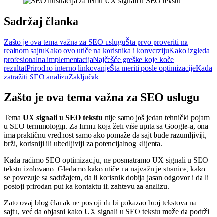
Sadržaj članka
Zašto je ova tema važna za SEO uslugu
Šta prvo proveriti na
realnom sajtu
Kako ovo utiče na korisnika i konverziju
Kako izgleda
profesionalna implementacija
Najčešće greške koje koče
rezultat
Prirodno interno linkovanje
Šta meriti posle optimizacije
Kada
zatražiti SEO analizu
Zaključak
Zašto je ova tema važna za SEO uslugu
Tema
UX signali u SEO tekstu
nije samo još jedan tehnički pojam
u SEO terminologiji. Za firmu koja želi više upita sa Google-a, ona
ima praktičnu vrednost samo ako pomaže da sajt bude razumljiviji,
brži, korisniji ili ubedljiviji za potencijalnog klijenta.
Kada radimo SEO optimizaciju, ne posmatramo UX signali u SEO
tekstu izolovano. Gledamo kako utiče na najvažnije stranice, kako
se povezuje sa sadržajem, da li korisnik dobija jasan odgovor i da li
postoji prirodan put ka kontaktu ili zahtevu za analizu.
Zato ovaj blog članak ne postoji da bi pokazao broj tekstova na
sajtu, već da objasni kako UX signali u SEO tekstu može da podrži