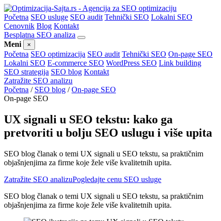
Početna
SEO usluge
SEO audit
Tehnički SEO
Lokalni SEO
Cenovnik
Blog
Kontakt
Besplatna SEO analiza
Meni
×
Početna
SEO optimizacija
SEO audit
Tehnički SEO
On-page SEO
Lokalni SEO
E-commerce SEO
WordPress SEO
Link building
SEO strategija
SEO blog
Kontakt
Zatražite SEO analizu
Početna
/
SEO blog
/
On-page SEO
On-page SEO
UX signali u SEO tekstu: kako ga
pretvoriti u bolju SEO uslugu i više upita
SEO blog članak o temi UX signali u SEO tekstu, sa praktičnim
objašnjenjima za firme koje žele više kvalitetnih upita.
Zatražite SEO analizu
Pogledajte cenu SEO usluge
SEO blog članak o temi UX signali u SEO tekstu, sa praktičnim
objašnjenjima za firme koje žele više kvalitetnih upita.