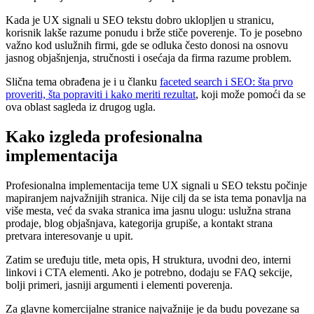
Kada je UX signali u SEO tekstu dobro uklopljen u stranicu,
korisnik lakše razume ponudu i brže stiče poverenje. To je posebno
važno kod uslužnih firmi, gde se odluka često donosi na osnovu
jasnog objašnjenja, stručnosti i osećaja da firma razume problem.
Slična tema obrađena je i u članku
faceted search i SEO: šta prvo
proveriti, šta popraviti i kako meriti rezultat
, koji može pomoći da se
ova oblast sagleda iz drugog ugla.
Kako izgleda profesionalna
implementacija
Profesionalna implementacija teme UX signali u SEO tekstu počinje
mapiranjem najvažnijih stranica. Nije cilj da se ista tema ponavlja na
više mesta, već da svaka stranica ima jasnu ulogu: uslužna strana
prodaje, blog objašnjava, kategorija grupiše, a kontakt strana
pretvara interesovanje u upit.
Zatim se uređuju title, meta opis, H struktura, uvodni deo, interni
linkovi i CTA elementi. Ako je potrebno, dodaju se FAQ sekcije,
bolji primeri, jasniji argumenti i elementi poverenja.
Za glavne komercijalne stranice najvažnije je da budu povezane sa