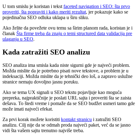
U tom smislu je koristan i tekst
faceted navigation i SEO: šta prvo
proveriti, šta popraviti i kako meriti rezultat
, jer pokazuje kako se
pojedinačna SEO odluka uklapa u širu sliku.
Ako želite da povežete ovu temu sa širim planom rada, koristan je i
članak
Šta firme treba da znaju o temi structured data validacija pre
ulaganja u SEO
.
Kada zatražiti SEO analizu
SEO analiza ima smisla kada niste sigurni gde je najveći problem.
Možda mislite da je potrebno pisati nove tekstove, a problem je u
indeksaciji. Možda mislite da je tehnički deo loš, a zapravo uslužne
stranice nemaju dovoljno jasnu poruku.
Ako se tema UX signali u SEO tekstu pojavljuje kao moguća
prepreka, najpraktičnije je poslati URL sajta i proveriti šta se zaista
dešava. To štedi vreme i pomaže da se SEO budžet usmeri tamo gde
može imati najveći efekat.
Za prvi korak možete koristiti
kontakt stranicu
i zatražiti SEO
analizu. Cilj nije da se odmah proda najveći paket, već da se jasno
vidi šta vašem sajtu trenutno najviše treba.