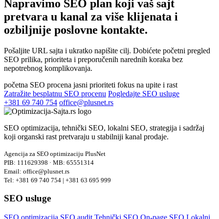
Napravimo SEO plan koji vaš sajt
pretvara u kanal za
više klijenata i
ozbiljnije poslovne kontakte.
Pošaljite URL sajta i ukratko napišite cilj. Dobićete početni pregled
SEO prilika, prioriteta i preporučenih narednih koraka bez
nepotrebnog komplikovanja.
početna SEO procena
jasni prioriteti
fokus na upite i rast
Zatražite besplatnu SEO procenu
Pogledajte SEO usluge
+381 69 740 754
office@plusnet.rs
SEO optimizacija, tehnički SEO, lokalni SEO, strategija i sadržaj
koji organski rast pretvaraju u stabilniji kanal prodaje.
Agencija za SEO optimizaciju PlusNet
PIB: 111629398 · MB: 65551314
Email: office@plusnet.rs
Tel: +381 69 740 754 | +381 63 695 999
SEO usluge
SEO optimizacija
SEO audit
Tehnički SEO
On-page SEO
Lokalni