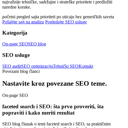
najvažnije tehničke, sadržajne i strateške prioritete i predložiti
naredne korake.
početni pregled sajta
prioriteti po uticaju
bez generičkih saveta
Pošaljite sajt na analizu
Pogledajte SEO usluge
Kategorija
On-page SEO
SEO blog
SEO usluge
SEO audit
SEO optimizacija
Tehnički SEO
Kontakt
Povezani blog članci
Nastavite kroz povezane SEO teme.
On-page SEO
faceted search i SEO: šta prvo proveriti, šta
popraviti i kako meriti rezultat
SEO blog članak o temi faceted search i SEO, sa praktičnim