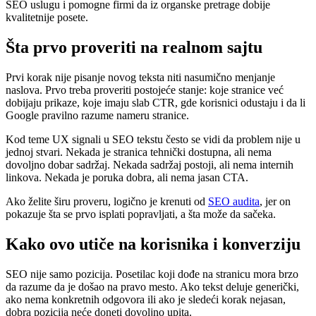
SEO uslugu i pomogne firmi da iz organske pretrage dobije
kvalitetnije posete.
Šta prvo proveriti na realnom sajtu
Prvi korak nije pisanje novog teksta niti nasumično menjanje
naslova. Prvo treba proveriti postojeće stanje: koje stranice već
dobijaju prikaze, koje imaju slab CTR, gde korisnici odustaju i da li
Google pravilno razume nameru stranice.
Kod teme UX signali u SEO tekstu često se vidi da problem nije u
jednoj stvari. Nekada je stranica tehnički dostupna, ali nema
dovoljno dobar sadržaj. Nekada sadržaj postoji, ali nema internih
linkova. Nekada je poruka dobra, ali nema jasan CTA.
Ako želite širu proveru, logično je krenuti od
SEO audita
, jer on
pokazuje šta se prvo isplati popravljati, a šta može da sačeka.
Kako ovo utiče na korisnika i konverziju
SEO nije samo pozicija. Posetilac koji dođe na stranicu mora brzo
da razume da je došao na pravo mesto. Ako tekst deluje generički,
ako nema konkretnih odgovora ili ako je sledeći korak nejasan,
dobra pozicija neće doneti dovoljno upita.