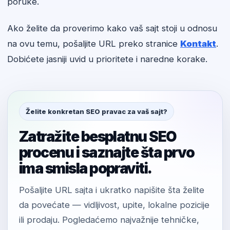
poruke.
Ako želite da proverimo kako vaš sajt stoji u odnosu
na ovu temu, pošaljite URL preko stranice
Kontakt
.
Dobićete jasniji uvid u prioritete i naredne korake.
Želite konkretan SEO pravac za vaš sajt?
Zatražite besplatnu SEO
procenu i saznajte šta prvo
ima smisla popraviti.
Pošaljite URL sajta i ukratko napišite šta želite
da povećate — vidljivost, upite, lokalne pozicije
ili prodaju. Pogledaćemo najvažnije tehničke,