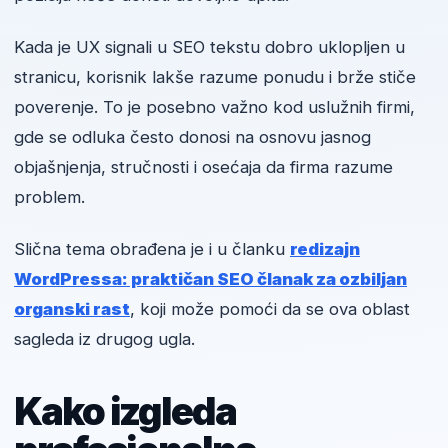
Kada je UX signali u SEO tekstu dobro uklopljen u
stranicu, korisnik lakše razume ponudu i brže stiče
poverenje. To je posebno važno kod uslužnih firmi,
gde se odluka često donosi na osnovu jasnog
objašnjenja, stručnosti i osećaja da firma razume
problem.
Slična tema obrađena je i u članku
redizajn
WordPressa: praktičan SEO članak za ozbiljan
organski rast
, koji može pomoći da se ova oblast
sagleda iz drugog ugla.
Kako izgleda