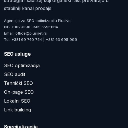
strategija i sadržaj koji organski rast pretvaraju u
stabilniji kanal prodaje.
Agencija za SEO optimizaciju PlusNet
PIB: 111629398 · MB: 65551314
Email: office@plusnet.rs
Tel: +381 69 740 754 | +381 63 695 999
SEO usluge
SEO optimizacija
SEO audit
Tehnički SEO
On-page SEO
Lokalni SEO
Link building
Specijalizacija