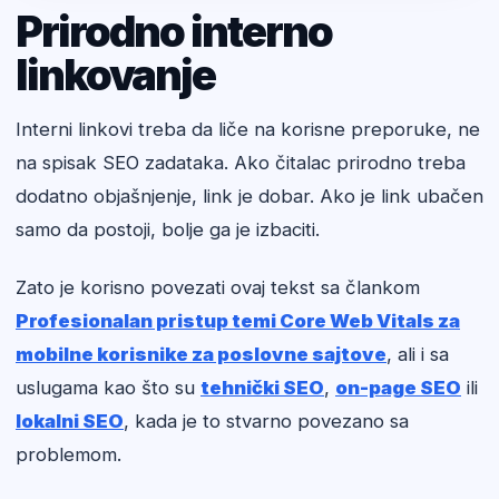
Prirodno interno
linkovanje
Interni linkovi treba da liče na korisne preporuke, ne
na spisak SEO zadataka. Ako čitalac prirodno treba
dodatno objašnjenje, link je dobar. Ako je link ubačen
samo da postoji, bolje ga je izbaciti.
Zato je korisno povezati ovaj tekst sa člankom
Profesionalan pristup temi Core Web Vitals za
mobilne korisnike za poslovne sajtove
, ali i sa
uslugama kao što su
tehnički SEO
,
on-page SEO
ili
lokalni SEO
, kada je to stvarno povezano sa
problemom.