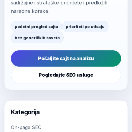
sadržajne i strateške prioritete i predložiti
naredne korake.
početni pregled sajta
prioriteti po uticaju
bez generičkih saveta
Pošaljite sajt na analizu
Pogledajte SEO usluge
Kategorija
On-page SEO