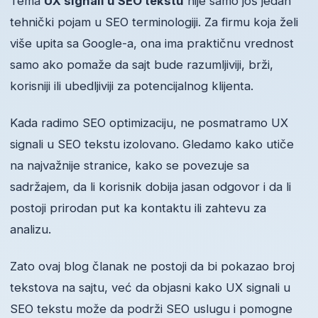
Tema
UX signali u SEO tekstu
nije samo još jedan
tehnički pojam u SEO terminologiji. Za firmu koja želi
više upita sa Google-a, ona ima praktičnu vrednost
samo ako pomaže da sajt bude razumljiviji, brži,
korisniji ili ubedljiviji za potencijalnog klijenta.
Kada radimo SEO optimizaciju, ne posmatramo UX
signali u SEO tekstu izolovano. Gledamo kako utiče
na najvažnije stranice, kako se povezuje sa
sadržajem, da li korisnik dobija jasan odgovor i da li
postoji prirodan put ka kontaktu ili zahtevu za
analizu.
Zato ovaj blog članak ne postoji da bi pokazao broj
tekstova na sajtu, već da objasni kako UX signali u
SEO tekstu može da podrži SEO uslugu i pomogne