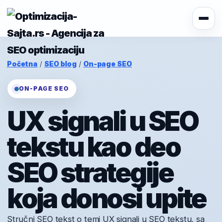
Početna
/
SEO blog
/
On-page SEO
ON-PAGE SEO
UX signali u SEO
tekstu kao deo
SEO strategije
koja donosi upite
Stručni SEO tekst o temi UX signali u SEO tekstu, sa