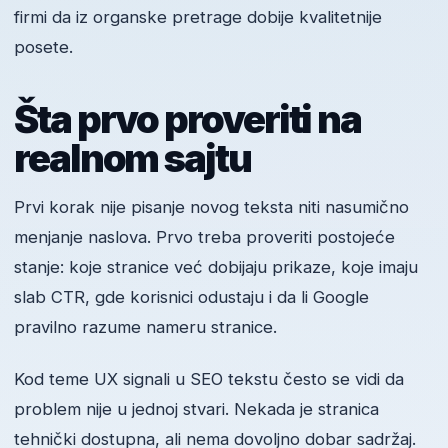
firmi da iz organske pretrage dobije kvalitetnije
posete.
Šta prvo proveriti na
realnom sajtu
Prvi korak nije pisanje novog teksta niti nasumično
menjanje naslova. Prvo treba proveriti postojeće
stanje: koje stranice već dobijaju prikaze, koje imaju
slab CTR, gde korisnici odustaju i da li Google
pravilno razume nameru stranice.
Kod teme UX signali u SEO tekstu često se vidi da
problem nije u jednoj stvari. Nekada je stranica
tehnički dostupna, ali nema dovoljno dobar sadržaj.