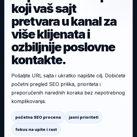
koji vaš sajt
pretvara u kanal za
više klijenata i
ozbiljnije poslovne
kontakte.
Pošaljite URL sajta i ukratko napišite cilj. Dobićete
početni pregled SEO prilika, prioriteta i
preporučenih narednih koraka bez nepotrebnog
komplikovanja.
početna SEO procena
jasni prioriteti
fokus na upite i rast