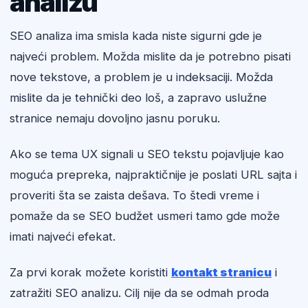
analizu
SEO analiza ima smisla kada niste sigurni gde je
najveći problem. Možda mislite da je potrebno pisati
nove tekstove, a problem je u indeksaciji. Možda
mislite da je tehnički deo loš, a zapravo uslužne
stranice nemaju dovoljno jasnu poruku.
Ako se tema UX signali u SEO tekstu pojavljuje kao
moguća prepreka, najpraktičnije je poslati URL sajta i
proveriti šta se zaista dešava. To štedi vreme i
pomaže da se SEO budžet usmeri tamo gde može
imati najveći efekat.
Za prvi korak možete koristiti
kontakt stranicu
i
zatražiti SEO analizu. Cilj nije da se odmah proda