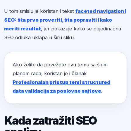
U tom smislu je koristan i tekst
faceted navigation i
SEO: šta prvo proveriti, šta popraviti i kako
meriti rezultat
, jer pokazuje kako se pojedinačna
SEO odluka uklapa u širu sliku.
Ako želite da povežete ovu temu sa širim
planom rada, koristan je i članak
Profesionalan pristup temi structured
data validacija za poslovne sajtove
.
Kada zatražiti SEO