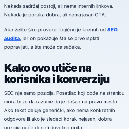
Nekada sadržaj postoji, ali nema internih linkova.
Nekada je poruka dobra, ali nema jasan CTA.
Ako želite širu proveru, logično je krenuti od
SEO
audita
, jer on pokazuje šta se prvo isplati
popravljati, a šta može da sačeka.
Kako ovo utiče na
korisnika i konverziju
SEO nije samo pozicija. Posetilac koji dođe na stranicu
mora brzo da razume da je došao na pravo mesto.
Ako tekst deluje generički, ako nema konkretnih
odgovora ili ako je sledeći korak nejasan, dobra
pozicija neće doneti dovoljno upita.