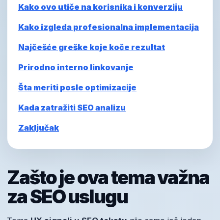
Kako ovo utiče na korisnika i konverziju
Kako izgleda profesionalna implementacija
Najčešće greške koje koče rezultat
Prirodno interno linkovanje
Šta meriti posle optimizacije
Kada zatražiti SEO analizu
Zaključak
Zašto je ova tema važna
za SEO uslugu