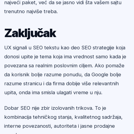
najveći paket, već da se jasno vidi šta vašem sajtu
trenutno najviše treba.
Zaključak
UX signali u SEO tekstu kao deo SEO strategije koja
donosi upite je tema koja ima vrednost samo kada je
povezana sa realnim poslovnim ciljem. Ako pomaže
da korisnik bolje razume ponudu, da Google bolje
razume stranicu i da firma dobije više relevantnih
upita, onda ima smisla ulagati vreme u nju.
Dobar SEO nije zbir izolovanih trikova. To je
kombinacija tehničkog stanja, kvalitetnog sadržaja,
interne povezanosti, autoriteta i jasne prodajne