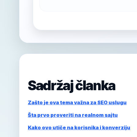
Sadržaj članka
Zašto je ova tema važna za SEO uslugu
Šta prvo proveriti na realnom sajtu
Kako ovo utiče na korisnika i konverziju