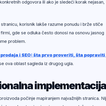
onkretnih odgovora ili ako je sledeći korak nejasan,
 stranicu, korisnik lakše razume ponudu i brže stiče
 firmi, gde se odluka često donosi na osnovu jasnog
zume problem.
rodaja i SEO: šta prvo proveriti, šta popraviti 
se ova oblast sagleda iz drugog ugla.
sionalna implementacij
proizvoda počinje mapiranjem najvažnijih stranica. Ni