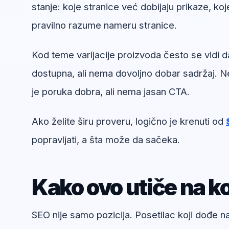
stanje: koje stranice već dobijaju prikaze, koj
pravilno razume nameru stranice.
Kod teme varijacije proizvoda često se vidi da
dostupna, ali nema dovoljno dobar sadržaj. Ne
je poruka dobra, ali nema jasan CTA.
Ako želite širu proveru, logično je krenuti od
popravljati, a šta može da sačeka.
Kako ovo utiče na ko
SEO nije samo pozicija. Posetilac koji dođe 