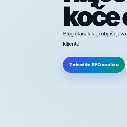
koče 
Blog članak koji objašnjava
klijente.
Zatražite SEO analizu