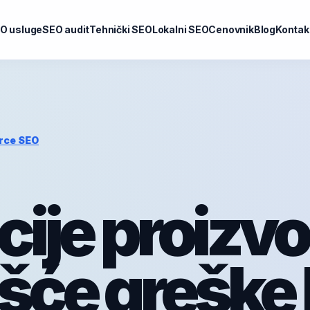
O usluge
SEO audit
Tehnički SEO
Lokalni SEO
Cenovnik
Blog
Kontak
rce SEO
acije proizv
šće greške 