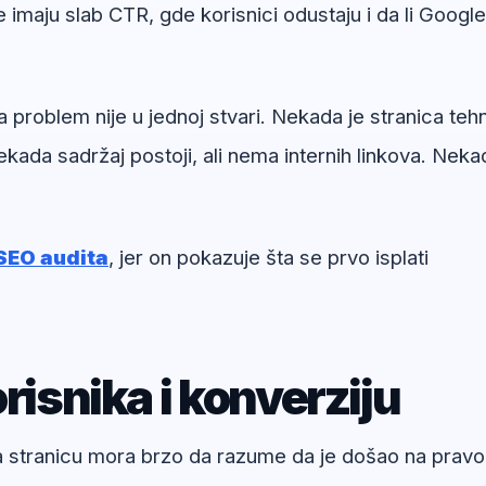
e imaju slab CTR, gde korisnici odustaju i da li Google
 problem nije u jednoj stvari. Nekada je stranica tehn
kada sadržaj postoji, ali nema internih linkova. Neka
SEO audita
, jer on pokazuje šta se prvo isplati
risnika i konverziju
na stranicu mora brzo da razume da je došao na pravo