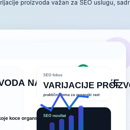
arijacije proizvoda važan za SEO uslugu, sadr