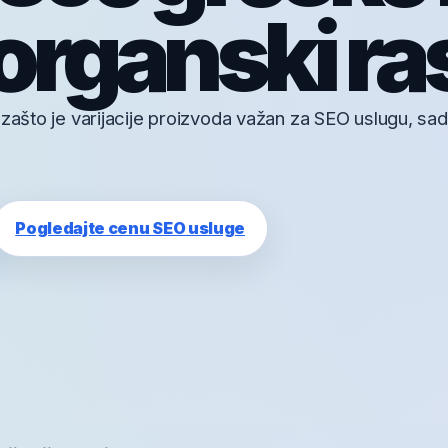
organski ra
 zašto je varijacije proizvoda važan za SEO uslugu, sad
Pogledajte cenu SEO usluge