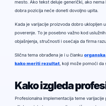
mesto. Ako tekst deluje generički, ako nema k
dobra pozicija neće doneti dovoljno upita.
Kada je varijacije proizvoda dobro uklopljen u
poverenje. To je posebno važno kod uslužnih
objašnjenja, stručnosti i osećaja da firma ra
Slična tema obrađena je i u članku
organska p
kako meriti rezultat
, koji može pomoći da 
Kako izgleda profe
Profesionalna implementacija teme varijacije 