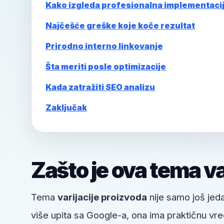
Kako izgleda profesionalna implementaci
Najčešće greške koje koče rezultat
Prirodno interno linkovanje
Šta meriti posle optimizacije
Kada zatražiti SEO analizu
Zaključak
Zašto je ova tema v
Tema
varijacije proizvoda
nije samo još jeda
više upita sa Google-a, ona ima praktičnu vre