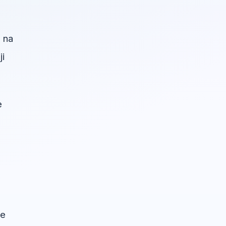
 na
ji
e
će