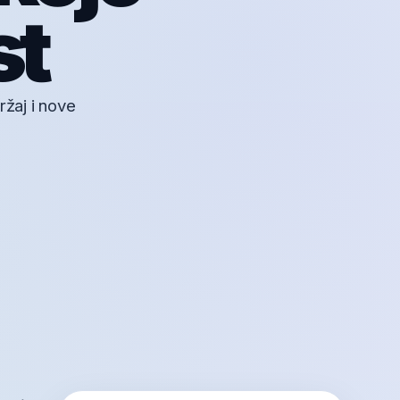
st
ržaj i nove