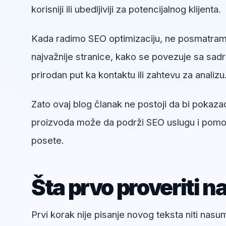
korisniji ili ubedljiviji za potencijalnog klijenta.
Kada radimo SEO optimizaciju, ne posmatramo
najvažnije stranice, kako se povezuje sa sadrža
prirodan put ka kontaktu ili zahtevu za analizu
Zato ovaj blog članak ne postoji da bi pokazao
proizvoda može da podrži SEO uslugu i pomogn
posete.
Šta prvo proveriti n
Prvi korak nije pisanje novog teksta niti nas