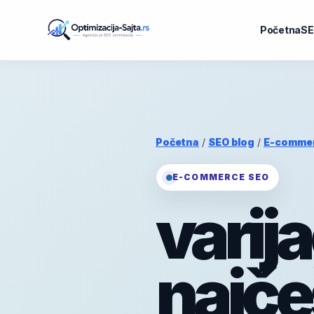
Početna
SE
Početna
/
SEO blog
/
E-comme
E-COMMERCE SEO
varij
najče