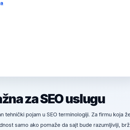
ja
ažna za SEO uslugu
n tehnički pojam u SEO terminologiji. Za firmu koja že
dnost samo ako pomaže da sajt bude razumljiviji, brži