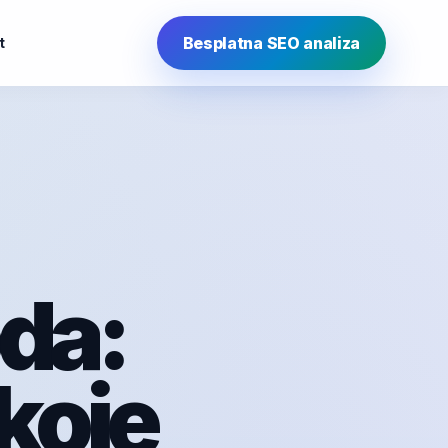
Besplatna SEO analiza
t
oda:
koje