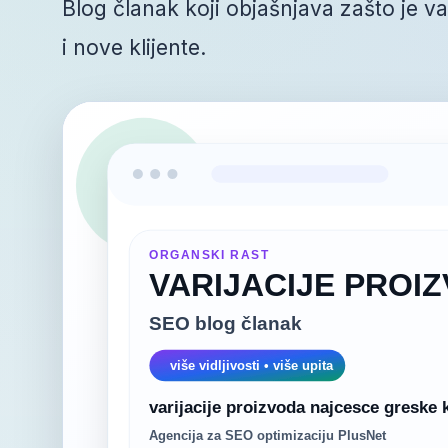
Blog članak koji objašnjava zašto je v
i nove klijente.