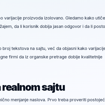
 varijacije proizvoda izolovano. Gledamo kako utiče
jem, da li korisnik dobija jasan odgovor i da li posto
.
 broj tekstova na sajtu, već da objasni kako varijacij
e firmi da iz organske pretrage dobije kvalitetnije
a realnom sajtu
umično menjanje naslova. Prvo treba proveriti postoje