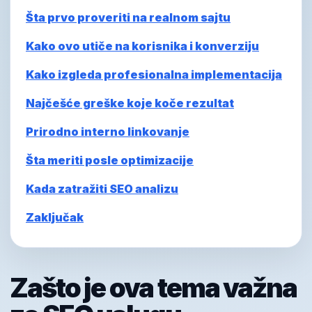
Šta prvo proveriti na realnom sajtu
Kako ovo utiče na korisnika i konverziju
Kako izgleda profesionalna implementacija
Najčešće greške koje koče rezultat
Prirodno interno linkovanje
Šta meriti posle optimizacije
Kada zatražiti SEO analizu
Zaključak
Zašto je ova tema važna