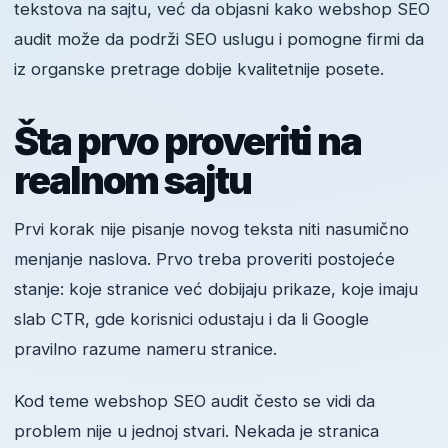
tekstova na sajtu, već da objasni kako webshop SEO
audit može da podrži SEO uslugu i pomogne firmi da
iz organske pretrage dobije kvalitetnije posete.
Šta prvo proveriti na
realnom sajtu
Prvi korak nije pisanje novog teksta niti nasumično
menjanje naslova. Prvo treba proveriti postojeće
stanje: koje stranice već dobijaju prikaze, koje imaju
slab CTR, gde korisnici odustaju i da li Google
pravilno razume nameru stranice.
Kod teme webshop SEO audit često se vidi da
problem nije u jednoj stvari. Nekada je stranica