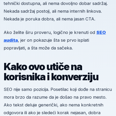
tehnički dostupna, ali nema dovoljno dobar sadržaj.
Nekada sadržaj postoji, ali nema internih linkova.
Nekada je poruka dobra, ali nema jasan CTA.
Ako želite širu proveru, logično je krenuti od
SEO
audita
, jer on pokazuje šta se prvo isplati
popravljati, a šta može da sačeka.
Kako ovo utiče na
korisnika i konverziju
SEO nije samo pozicija. Posetilac koji dođe na stranicu
mora brzo da razume da je došao na pravo mesto.
Ako tekst deluje generički, ako nema konkretnih
odgovora ili ako je sledeći korak nejasan, dobra