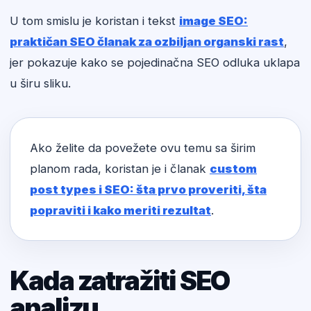
U tom smislu je koristan i tekst
image SEO:
praktičan SEO članak za ozbiljan organski rast
,
jer pokazuje kako se pojedinačna SEO odluka uklapa
u širu sliku.
Ako želite da povežete ovu temu sa širim
planom rada, koristan je i članak
custom
post types i SEO: šta prvo proveriti, šta
popraviti i kako meriti rezultat
.
Kada zatražiti SEO
analizu