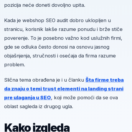
pozicija neće doneti dovoljno upita.
Kada je webshop SEO audit dobro uklopljen u
stranicu, korisnik lakše razume ponudu i brže stiče
poverenje. To je posebno važno kod uslužnih firmi,
gde se odluka često donosi na osnovu jasnog
objašnjenja, stručnosti i osećaja da firma razume
problem.
Slična tema obrađena je i u članku
Šta firme treba
da znaju o temi trust elementi na landing strani
pre ulaganja u SEO
, koji može pomoći da se ova
oblast sagleda iz drugog ugla.
Kako izgleda