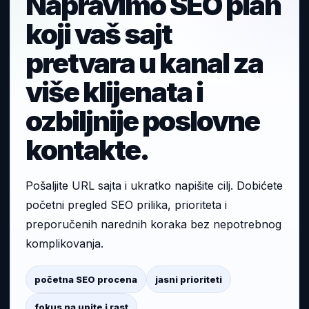
Napravimo SEO plan
koji vaš sajt
pretvara u kanal za
više klijenata i
ozbiljnije poslovne
kontakte.
Pošaljite URL sajta i ukratko napišite cilj. Dobićete
početni pregled SEO prilika, prioriteta i
preporučenih narednih koraka bez nepotrebnog
komplikovanja.
početna SEO procena
jasni prioriteti
fokus na upite i rast