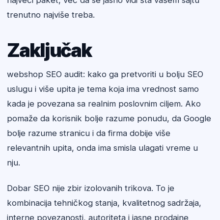
najveći paket, već da se jasno vidi šta vašem sajtu
trenutno najviše treba.
Zaključak
webshop SEO audit: kako ga pretvoriti u bolju SEO
uslugu i više upita je tema koja ima vrednost samo
kada je povezana sa realnim poslovnim ciljem. Ako
pomaže da korisnik bolje razume ponudu, da Google
bolje razume stranicu i da firma dobije više
relevantnih upita, onda ima smisla ulagati vreme u
nju.
Dobar SEO nije zbir izolovanih trikova. To je
kombinacija tehničkog stanja, kvalitetnog sadržaja,
interne povezanosti, autoriteta i jasne prodajne