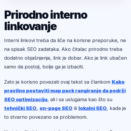
Prirodno interno
linkovanje
Interni linkovi treba da liče na korisne preporuke, ne
na spisak SEO zadataka. Ako čitalac prirodno treba
dodatno objašnjenje, link je dobar. Ako je link ubačen
samo da postoji, bolje ga je izbaciti.
Zato je korisno povezati ovaj tekst sa člankom
Kako
pravilno postaviti map pack rangiranje da podrži
SEO optimizaciju
, ali i sa uslugama kao što su
tehnički SEO
,
on-page SEO
ili
lokalni SEO
, kada je
to stvarno povezano sa problemom.