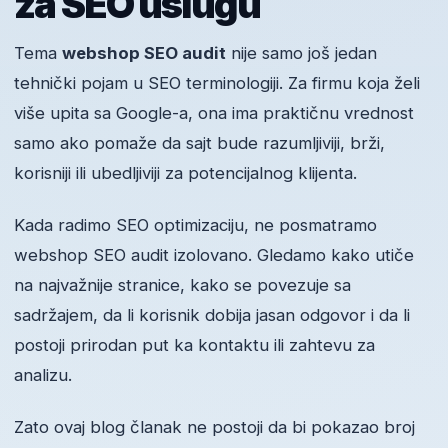
za SEO uslugu
Tema
webshop SEO audit
nije samo još jedan
tehnički pojam u SEO terminologiji. Za firmu koja želi
više upita sa Google-a, ona ima praktičnu vrednost
samo ako pomaže da sajt bude razumljiviji, brži,
korisniji ili ubedljiviji za potencijalnog klijenta.
Kada radimo SEO optimizaciju, ne posmatramo
webshop SEO audit izolovano. Gledamo kako utiče
na najvažnije stranice, kako se povezuje sa
sadržajem, da li korisnik dobija jasan odgovor i da li
postoji prirodan put ka kontaktu ili zahtevu za
analizu.
Zato ovaj blog članak ne postoji da bi pokazao broj