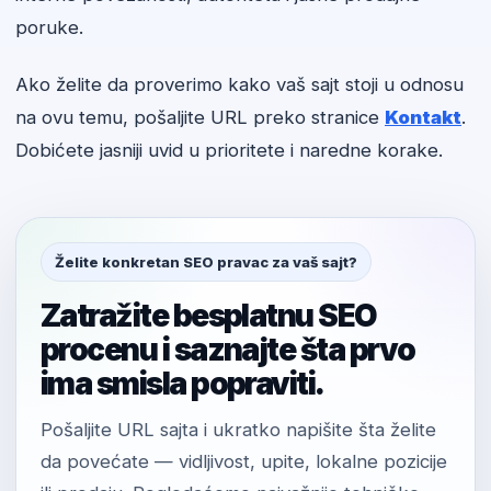
poruke.
Ako želite da proverimo kako vaš sajt stoji u odnosu
na ovu temu, pošaljite URL preko stranice
Kontakt
.
Dobićete jasniji uvid u prioritete i naredne korake.
Želite konkretan SEO pravac za vaš sajt?
Zatražite besplatnu SEO
procenu i saznajte šta prvo
ima smisla popraviti.
Pošaljite URL sajta i ukratko napišite šta želite
da povećate — vidljivost, upite, lokalne pozicije