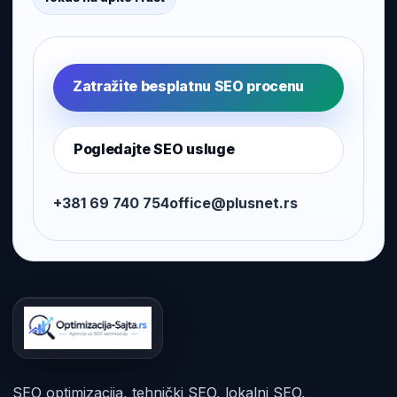
Zatražite besplatnu SEO procenu
Pogledajte SEO usluge
+381 69 740 754
office@plusnet.rs
SEO optimizacija, tehnički SEO, lokalni SEO,