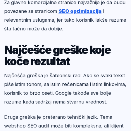
Za glavne komercijalne stranice najvažnije je da budu
povezane sa stranicom
SEO optimizacija
i
relevantnim uslugama, jer tako korisnik lakše razume
šta tačno može da dobije.
Najčešće greške koje
koče rezultat
Najčešća greška je šablonski rad. Ako se svaki tekst
piše istim tonom, sa istim rečenicama i istim linkovima,
korisnik to brzo oseti. Google takođe sve bolje
razume kada sadržaj nema stvarnu vrednost.
Druga greška je preterano tehnički jezik. Tema
webshop SEO audit može biti kompleksna, ali klijent