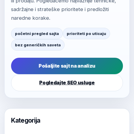
ili prodaju. Pogledaćemo najvažnije tehničke,
sadržajne i strateške prioritete i predložiti
naredne korake.
početni pregled sajta
prioriteti po uticaju
bez generičkih saveta
Pošaljite sajt na analizu
Pogledajte SEO usluge
Kategorija