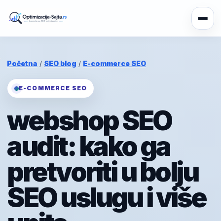
Početna
/
SEO blog
/
E-commerce SEO
E-COMMERCE SEO
webshop SEO
audit: kako ga
pretvoriti u bolju
SEO uslugu i više