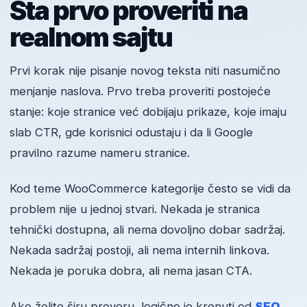
Šta prvo proveriti na
realnom sajtu
Prvi korak nije pisanje novog teksta niti nasumično
menjanje naslova. Prvo treba proveriti postojeće
stanje: koje stranice već dobijaju prikaze, koje imaju
slab CTR, gde korisnici odustaju i da li Google
pravilno razume nameru stranice.
Kod teme WooCommerce kategorije često se vidi da
problem nije u jednoj stvari. Nekada je stranica
tehnički dostupna, ali nema dovoljno dobar sadržaj.
Nekada sadržaj postoji, ali nema internih linkova.
Nekada je poruka dobra, ali nema jasan CTA.
Ako želite širu proveru, logično je krenuti od
SEO