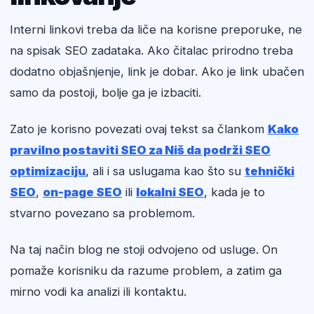
Interni linkovi treba da liče na korisne preporuke, ne
na spisak SEO zadataka. Ako čitalac prirodno treba
dodatno objašnjenje, link je dobar. Ako je link ubačen
samo da postoji, bolje ga je izbaciti.
Zato je korisno povezati ovaj tekst sa člankom
Kako
pravilno postaviti SEO za Niš da podrži SEO
optimizaciju
, ali i sa uslugama kao što su
tehnički
SEO
,
on-page SEO
ili
lokalni SEO
, kada je to
stvarno povezano sa problemom.
Na taj način blog ne stoji odvojeno od usluge. On
pomaže korisniku da razume problem, a zatim ga
mirno vodi ka analizi ili kontaktu.