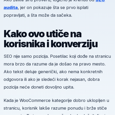
audita
, jer on pokazuje šta se prvo isplati
popravljati, a šta može da sačeka.
Kako ovo utiče na
korisnika i konverziju
SEO nije samo pozicija. Posetilac koji dođe na stranicu
mora brzo da razume da je došao na pravo mesto.
Ako tekst deluje generički, ako nema konkretnih
odgovora ili ako je sledeći korak nejasan, dobra
pozicija neće doneti dovoljno upita.
Kada je WooCommerce kategorije dobro uklopljen u
stranicu, korisnik lakše razume ponudu i brže stiče