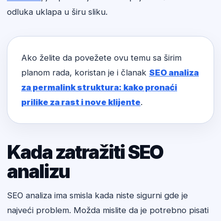
odluka uklapa u širu sliku.
Ako želite da povežete ovu temu sa širim
planom rada, koristan je i članak
SEO analiza
za permalink struktura: kako pronaći
prilike za rast i nove klijente
.
Kada zatražiti SEO
analizu
SEO analiza ima smisla kada niste sigurni gde je
najveći problem. Možda mislite da je potrebno pisati