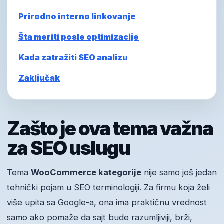
Prirodno interno linkovanje
Šta meriti posle optimizacije
Kada zatražiti SEO analizu
Zaključak
Zašto je ova tema važna
za SEO uslugu
Tema
WooCommerce kategorije
nije samo još jedan
tehnički pojam u SEO terminologiji. Za firmu koja želi
više upita sa Google-a, ona ima praktičnu vrednost
samo ako pomaže da sajt bude razumljiviji, brži,