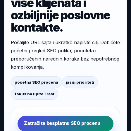
više klijenata i
ozbiljnije poslovne
kontakte.
Pošaljite URL sajta i ukratko napišite cilj. Dobićete
početni pregled SEO prilika, prioriteta i
preporučenih narednih koraka bez nepotrebnog
komplikovanja.
početna SEO procena
jasni prioriteti
fokus na upite i rast
Zatražite besplatnu SEO procenu