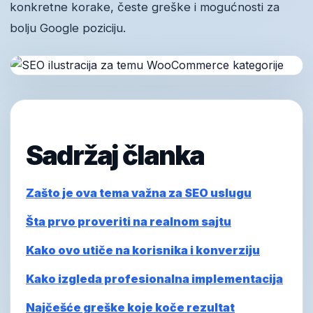
konkretne korake, česte greške i mogućnosti za
bolju Google poziciju.
Sadržaj članka
Zašto je ova tema važna za SEO uslugu
Šta prvo proveriti na realnom sajtu
Kako ovo utiče na korisnika i konverziju
Kako izgleda profesionalna implementacija
Najčešće greške koje koče rezultat