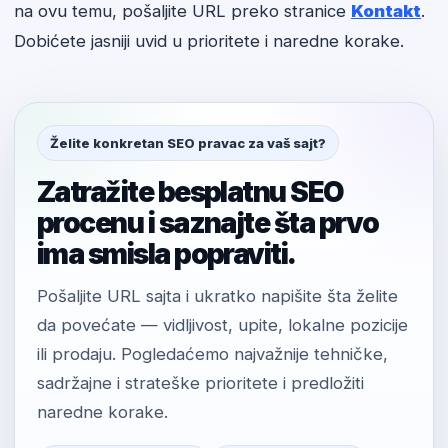
na ovu temu, pošaljite URL preko stranice
Kontakt
.
Dobićete jasniji uvid u prioritete i naredne korake.
Želite konkretan SEO pravac za vaš sajt?
Zatražite besplatnu SEO
procenu i saznajte šta prvo
ima smisla popraviti.
Pošaljite URL sajta i ukratko napišite šta želite
da povećate — vidljivost, upite, lokalne pozicije
ili prodaju. Pogledaćemo najvažnije tehničke,
sadržajne i strateške prioritete i predložiti
naredne korake.