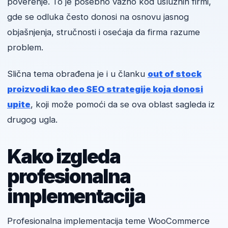
poverenje. To je posebno važno kod uslužnih firmi,
gde se odluka često donosi na osnovu jasnog
objašnjenja, stručnosti i osećaja da firma razume
problem.
Slična tema obrađena je i u članku
out of stock
proizvodi kao deo SEO strategije koja donosi
upite
, koji može pomoći da se ova oblast sagleda iz
drugog ugla.
Kako izgleda
profesionalna
implementacija
Profesionalna implementacija teme WooCommerce