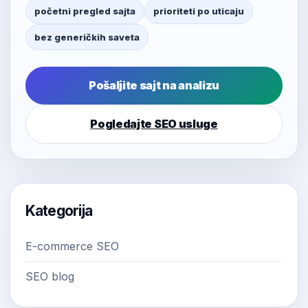
početni pregled sajta
prioriteti po uticaju
bez generičkih saveta
Pošaljite sajt na analizu
Pogledajte SEO usluge
Kategorija
E-commerce SEO
SEO blog