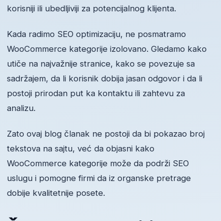
korisniji ili ubedljiviji za potencijalnog klijenta.
Kada radimo SEO optimizaciju, ne posmatramo
WooCommerce kategorije izolovano. Gledamo kako
utiče na najvažnije stranice, kako se povezuje sa
sadržajem, da li korisnik dobija jasan odgovor i da li
postoji prirodan put ka kontaktu ili zahtevu za
analizu.
Zato ovaj blog članak ne postoji da bi pokazao broj
tekstova na sajtu, već da objasni kako
WooCommerce kategorije može da podrži SEO
uslugu i pomogne firmi da iz organske pretrage
dobije kvalitetnije posete.