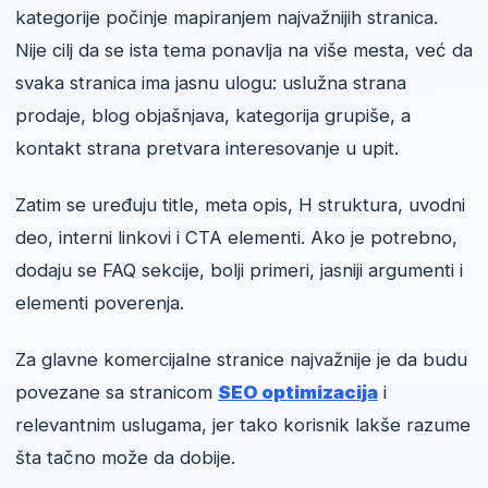
kategorije počinje mapiranjem najvažnijih stranica.
Nije cilj da se ista tema ponavlja na više mesta, već da
svaka stranica ima jasnu ulogu: uslužna strana
prodaje, blog objašnjava, kategorija grupiše, a
kontakt strana pretvara interesovanje u upit.
Zatim se uređuju title, meta opis, H struktura, uvodni
deo, interni linkovi i CTA elementi. Ako je potrebno,
dodaju se FAQ sekcije, bolji primeri, jasniji argumenti i
elementi poverenja.
Za glavne komercijalne stranice najvažnije je da budu
povezane sa stranicom
SEO optimizacija
i
relevantnim uslugama, jer tako korisnik lakše razume
šta tačno može da dobije.