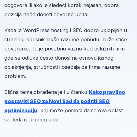
odgovora ili ako je sledeći korak nejasan, dobra
pozicija neće doneti dovoljno upita.
Kada je WordPress hosting i SEO dobro uklopljen u
stranicu, korisnik lakše razume ponudu i brže stiče
poverenje. To je posebno važno kod uslužnih firmi,
gde se odluka često donosi na osnovu jasnog
objašnjenja, stručnosti i osećaja da firma razume
problem.
Slična tema obrađena je i u članku
Kako pravilno
postaviti SEO za Novi Sad da podrži SEO
optimizaciju
, koji može pomoći da se ova oblast
sagleda iz drugog ugla.