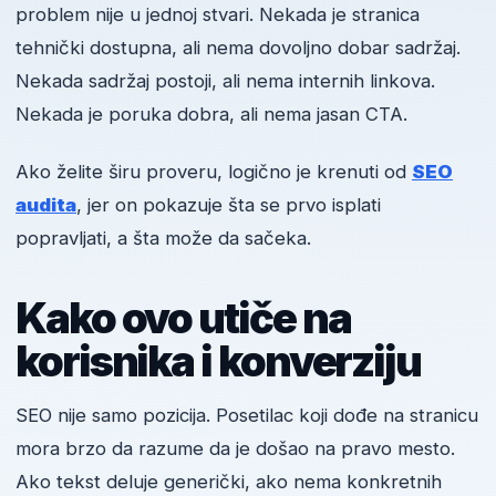
problem nije u jednoj stvari. Nekada je stranica
tehnički dostupna, ali nema dovoljno dobar sadržaj.
Nekada sadržaj postoji, ali nema internih linkova.
Nekada je poruka dobra, ali nema jasan CTA.
Ako želite širu proveru, logično je krenuti od
SEO
audita
, jer on pokazuje šta se prvo isplati
popravljati, a šta može da sačeka.
Kako ovo utiče na
korisnika i konverziju
SEO nije samo pozicija. Posetilac koji dođe na stranicu
mora brzo da razume da je došao na pravo mesto.
Ako tekst deluje generički, ako nema konkretnih