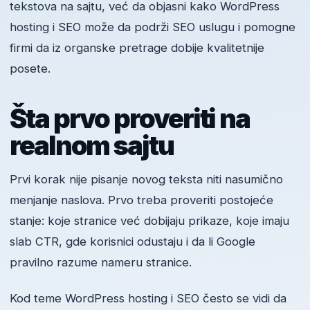
tekstova na sajtu, već da objasni kako WordPress
hosting i SEO može da podrži SEO uslugu i pomogne
firmi da iz organske pretrage dobije kvalitetnije
posete.
Šta prvo proveriti na
realnom sajtu
Prvi korak nije pisanje novog teksta niti nasumično
menjanje naslova. Prvo treba proveriti postojeće
stanje: koje stranice već dobijaju prikaze, koje imaju
slab CTR, gde korisnici odustaju i da li Google
pravilno razume nameru stranice.
Kod teme WordPress hosting i SEO često se vidi da