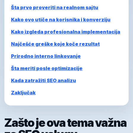
Šta prvo proveriti na realnom sajtu
Kako ovo utiče na korisnika i konverziju
Kako izgleda profesionalna implementacija
Najčešće greške koje koče rezultat
Prirodno interno linkovanje
Šta meriti posle optimizacije
Kada zatražiti SEO analizu
Zaključak
Zašto je ova tema važna