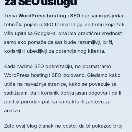
za SEO uslugu
Tema
WordPress hosting i SEO
nije samo još jedan
tehnički pojam u SEO terminologiji. Za firmu koja želi
više upita sa Google-a, ona ima praktičnu vrednost
samo ako pomaže da sajt bude razumljiviji, brži,
korisniji ili ubedljiviji za potencijalnog klijenta.
Kada radimo SEO optimizaciju, ne posmatramo
WordPress hosting i SEO izolovano. Gledamo kako
utiče na najvažnije stranice, kako se povezuje sa
sadržajem, da li korisnik dobija jasan odgovor i da li
postoji prirodan put ka kontaktu ili zahtevu za
analizu.
Zato ovaj blog članak ne postoji da bi pokazao broj