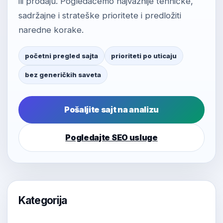
ili prodaju. Pogledaćemo najvažnije tehničke,
sadržajne i strateške prioritete i predložiti
naredne korake.
početni pregled sajta
prioriteti po uticaju
bez generičkih saveta
Pošaljite sajt na analizu
Pogledajte SEO usluge
Kategorija