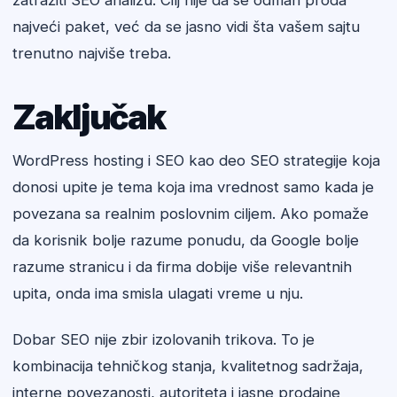
zatražiti SEO analizu. Cilj nije da se odmah proda
najveći paket, već da se jasno vidi šta vašem sajtu
trenutno najviše treba.
Zaključak
WordPress hosting i SEO kao deo SEO strategije koja
donosi upite je tema koja ima vrednost samo kada je
povezana sa realnim poslovnim ciljem. Ako pomaže
da korisnik bolje razume ponudu, da Google bolje
razume stranicu i da firma dobije više relevantnih
upita, onda ima smisla ulagati vreme u nju.
Dobar SEO nije zbir izolovanih trikova. To je
kombinacija tehničkog stanja, kvalitetnog sadržaja,
interne povezanosti, autoriteta i jasne prodajne