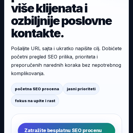
više klijenata i
ozbiljnije poslovne
kontakte.
Pošaljite URL sajta i ukratko napišite cilj. Dobićete
početni pregled SEO prilika, prioriteta i
preporučenih narednih koraka bez nepotrebnog
komplikovanja.
početna SEO procena
jasni prioriteti
fokus na upite i rast
Zatražite besplatnu SEO procenu