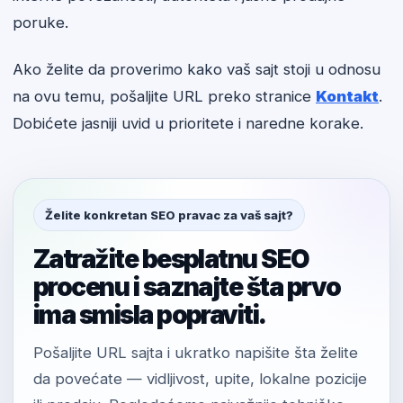
poruke.
Ako želite da proverimo kako vaš sajt stoji u odnosu
na ovu temu, pošaljite URL preko stranice
Kontakt
.
Dobićete jasniji uvid u prioritete i naredne korake.
Želite konkretan SEO pravac za vaš sajt?
Zatražite besplatnu SEO
procenu i saznajte šta prvo
ima smisla popraviti.
Pošaljite URL sajta i ukratko napišite šta želite
da povećate — vidljivost, upite, lokalne pozicije