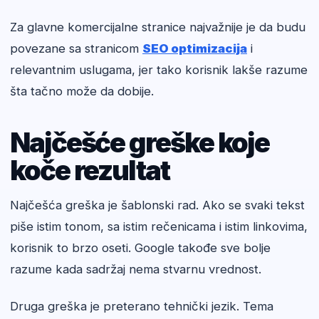
Za glavne komercijalne stranice najvažnije je da budu
povezane sa stranicom
SEO optimizacija
i
relevantnim uslugama, jer tako korisnik lakše razume
šta tačno može da dobije.
Najčešće greške koje
koče rezultat
Najčešća greška je šablonski rad. Ako se svaki tekst
piše istim tonom, sa istim rečenicama i istim linkovima,
korisnik to brzo oseti. Google takođe sve bolje
razume kada sadržaj nema stvarnu vrednost.
Druga greška je preterano tehnički jezik. Tema