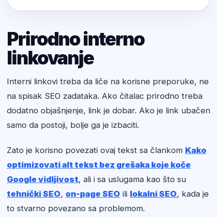
Prirodno interno
linkovanje
Interni linkovi treba da liče na korisne preporuke, ne
na spisak SEO zadataka. Ako čitalac prirodno treba
dodatno objašnjenje, link je dobar. Ako je link ubačen
samo da postoji, bolje ga je izbaciti.
Zato je korisno povezati ovaj tekst sa člankom
Kako
optimizovati alt tekst bez grešaka koje koče
Google vidljivost
, ali i sa uslugama kao što su
tehnički SEO
,
on-page SEO
ili
lokalni SEO
, kada je
to stvarno povezano sa problemom.