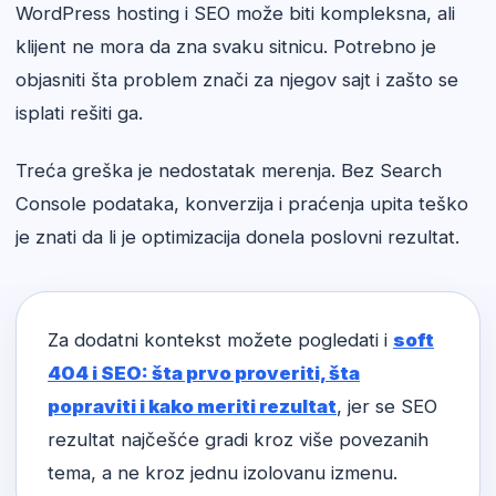
WordPress hosting i SEO može biti kompleksna, ali
klijent ne mora da zna svaku sitnicu. Potrebno je
objasniti šta problem znači za njegov sajt i zašto se
isplati rešiti ga.
Treća greška je nedostatak merenja. Bez Search
Console podataka, konverzija i praćenja upita teško
je znati da li je optimizacija donela poslovni rezultat.
Za dodatni kontekst možete pogledati i
soft
404 i SEO: šta prvo proveriti, šta
popraviti i kako meriti rezultat
, jer se SEO
rezultat najčešće gradi kroz više povezanih
tema, a ne kroz jednu izolovanu izmenu.