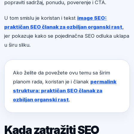
popraviti sadržaj, ponudu, poverenje i CTA.
U tom smislu je koristan i tekst
image SEO:
praktičan SEO članak za ozbiljan organski rast
,
jer pokazuje kako se pojedinačna SEO odluka uklapa
u širu sliku.
Ako želite da povežete ovu temu sa širim
planom rada, koristan je i članak
permalink
struktura: praktičan SEO članak za
ozbiljan organski rast
.
Kada zatražiti SEO