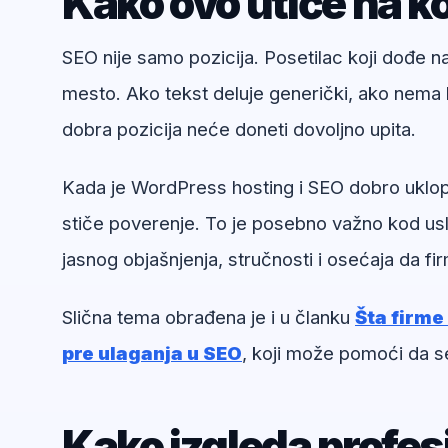
Kako ovo utiče na ko
SEO nije samo pozicija. Posetilac koji dođe 
mesto. Ako tekst deluje generički, ako nema k
dobra pozicija neće doneti dovoljno upita.
Kada je WordPress hosting i SEO dobro uklopl
stiče poverenje. To je posebno važno kod usl
jasnog objašnjenja, stručnosti i osećaja da f
Slična tema obrađena je i u članku
Šta firme
pre ulaganja u SEO
, koji može pomoći da s
Kako izgleda profe