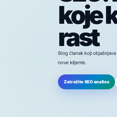
koje 
rast
Blog članak koji objašnjava
nove klijente.
Zatražite SEO analizu