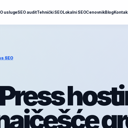
O usluge
SEO audit
Tehnički SEO
Lokalni SEO
Cenovnik
Blog
Kontak
ss SEO
ress hostin
najčešće g