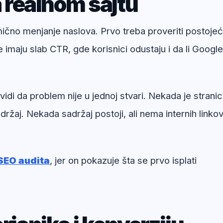
a realnom sajtu
umično menjanje naslova. Prvo treba proveriti postoje
e imaju slab CTR, gde korisnici odustaju i da li Google
di da problem nije u jednoj stvari. Nekada je strani
ržaj. Nekada sadržaj postoji, ali nema internih linkov
SEO audita
, jer on pokazuje šta se prvo isplati