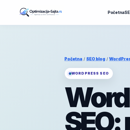
Početna
SE
Početna
/
SEO blog
/
WordPre
WORDPRESS SEO
WordP
SEO: 