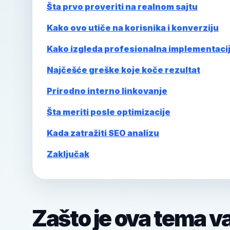
Šta prvo proveriti na realnom sajtu
Kako ovo utiče na korisnika i konverziju
Kako izgleda profesionalna implementaci
Najčešće greške koje koče rezultat
Prirodno interno linkovanje
Šta meriti posle optimizacije
Kada zatražiti SEO analizu
Zaključak
Zašto je ova tema v