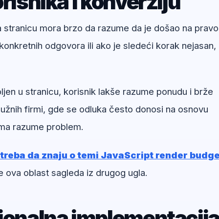
risnika i konverziju
na stranicu mora brzo da razume da je došao na pravo
onkretnih odgovora ili ako je sledeći korak nejasan,
jen u stranicu, korisnik lakše razume ponudu i brže
užnih firmi, gde se odluka često donosi na osnovu
irma razume problem.
 treba da znaju o temi JavaScript render budg
e ova oblast sagleda iz drugog ugla.
sionalna implementacij