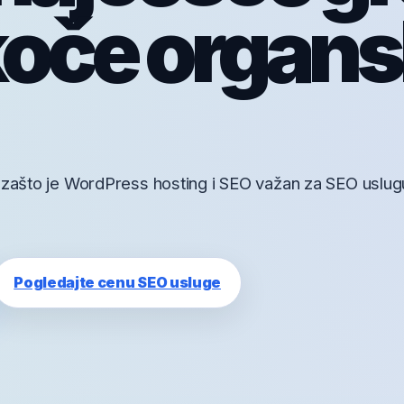
koče organs
 zašto je WordPress hosting i SEO važan za SEO uslugu
Pogledajte cenu SEO usluge