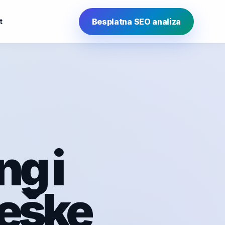
Besplatna SEO analiza
t
g i
reške