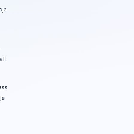
oja
o
 li
ess
je