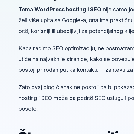
Tema
WordPress hosting i SEO
nije samo jo
želi više upita sa Google-a, ona ima praktičn
brži, korisniji ili ubedljiviji za potencijalnog klij
Kada radimo SEO optimizaciju, ne posmatram
utiče na najvažnije stranice, kako se povezuje 
postoji prirodan put ka kontaktu ili zahtevu za 
Zato ovaj blog članak ne postoji da bi pokaz
hosting i SEO može da podrži SEO uslugu i po
posete.