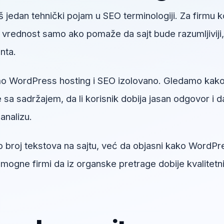
š jedan tehnički pojam u SEO terminologiji. Za firmu k
u vrednost samo ako pomaže da sajt bude razumljiviji,
enta.
o WordPress hosting i SEO izolovano. Gledamo kak
sa sadržajem, da li korisnik dobija jasan odgovor i da
analizu.
ao broj tekstova na sajtu, već da objasni kako WordPr
mogne firmi da iz organske pretrage dobije kvalitetni