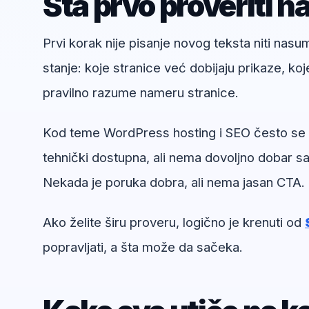
Šta prvo proveriti n
Prvi korak nije pisanje novog teksta niti nas
stanje: koje stranice već dobijaju prikaze, koj
pravilno razume nameru stranice.
Kod teme WordPress hosting i SEO često se vi
tehnički dostupna, ali nema dovoljno dobar sad
Nekada je poruka dobra, ali nema jasan CTA.
Ako želite širu proveru, logično je krenuti od
popravljati, a šta može da sačeka.