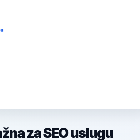
ja
ažna za SEO uslugu