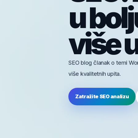
u bol
više 
SEO blog članak o temi Wor
više kvalitetnih upita.
Zatražite SEO analizu