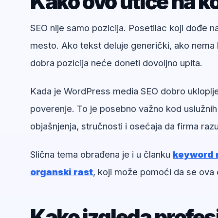
Kako ovo utiče na ko
SEO nije samo pozicija. Posetilac koji dođe 
mesto. Ako tekst deluje generički, ako nema k
dobra pozicija neće doneti dovoljno upita.
Kada je WordPress media SEO dobro uklopljen 
poverenje. To je posebno važno kod uslužnih
objašnjenja, stručnosti i osećaja da firma ra
Slična tema obrađena je i u članku
keyword m
organski rast
, koji može pomoći da se ova 
Kako izgleda profe