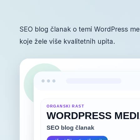
SEO blog članak o temi WordPress med
koje žele više kvalitetnih upita.