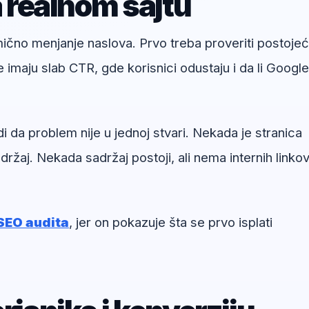
a realnom sajtu
umično menjanje naslova. Prvo treba proveriti postoje
e imaju slab CTR, gde korisnici odustaju i da li Google
a problem nije u jednoj stvari. Nekada je stranica
ržaj. Nekada sadržaj postoji, ali nema internih linkov
SEO audita
, jer on pokazuje šta se prvo isplati