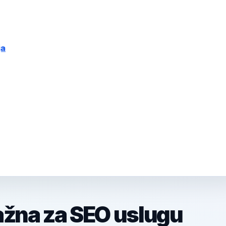
ja
ažna za SEO uslugu