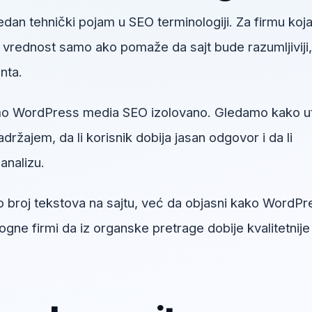
edan tehnički pojam u SEO terminologiji. Za firmu koj
u vrednost samo ako pomaže da sajt bude razumljiviji,
enta.
mo WordPress media SEO izolovano. Gledamo kako u
držajem, da li korisnik dobija jasan odgovor i da li
analizu.
ao broj tekstova na sajtu, već da objasni kako WordPr
e firmi da iz organske pretrage dobije kvalitetnije