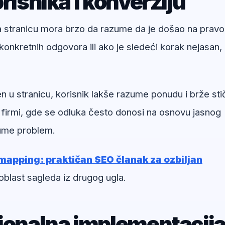
risnika i konverziju
na stranicu mora brzo da razume da je došao na pravo
onkretnih odgovora ili ako je sledeći korak nejasan,
u stranicu, korisnik lakše razume ponudu i brže sti
 firmi, gde se odluka često donosi na osnovu jasnog
zume problem.
apping: praktičan SEO članak za ozbiljan
oblast sagleda iz drugog ugla.
sionalna implementacij