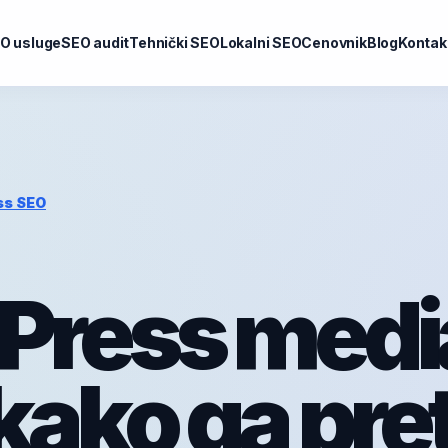
O usluge
SEO audit
Tehnički SEO
Lokalni SEO
Cenovnik
Blog
Kontak
ss SEO
Press medi
kako ga pret