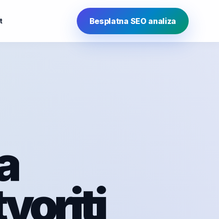
Besplatna SEO analiza
t
a
voriti