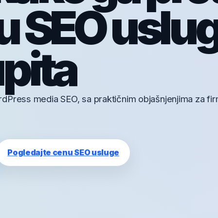
ju SEO uslug
upita
dPress media SEO, sa praktičnim objašnjenjima za fir
Pogledajte cenu SEO usluge