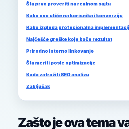
Šta prvo proveriti na realnom sajtu
Kako ovo utiče na korisnika i konverziju
Kako izgleda profesionalna implementaci
Najčešće greške koje koče rezultat
Prirodno interno linkovanje
Šta meriti posle optimizacije
Kada zatražiti SEO analizu
Zaključak
Zašto je ova tema v