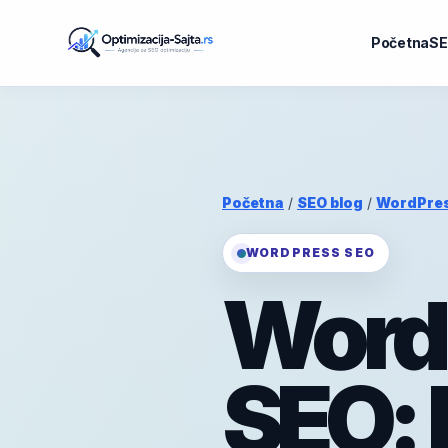
Početna
SE
Početna
/
SEO blog
/
WordPre
WORDPRESS SEO
Word
SEO: 