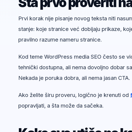
Šta prvo proveriti n
Prvi korak nije pisanje novog teksta niti nas
stanje: koje stranice već dobijaju prikaze, koj
pravilno razume nameru stranice.
Kod teme WordPress media SEO često se vidi d
tehnički dostupna, ali nema dovoljno dobar sad
Nekada je poruka dobra, ali nema jasan CTA.
Ako želite širu proveru, logično je krenuti od
popravljati, a šta može da sačeka.