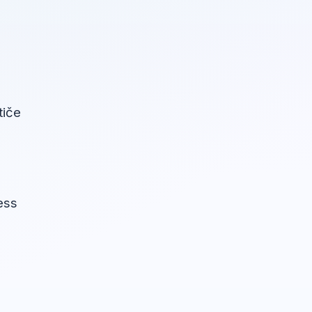
a
tiče
ess