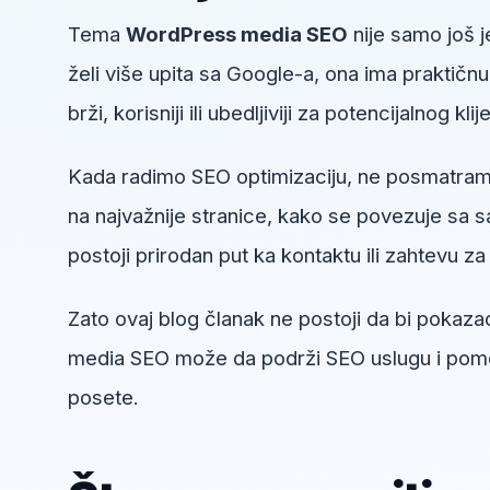
Tema
WordPress media SEO
nije samo još j
želi više upita sa Google-a, ona ima praktičn
brži, korisniji ili ubedljiviji za potencijalnog klij
Kada radimo SEO optimizaciju, ne posmatra
na najvažnije stranice, kako se povezuje sa sa
postoji prirodan put ka kontaktu ili zahtevu za 
Zato ovaj blog članak ne postoji da bi pokaz
media SEO može da podrži SEO uslugu i pomogn
posete.