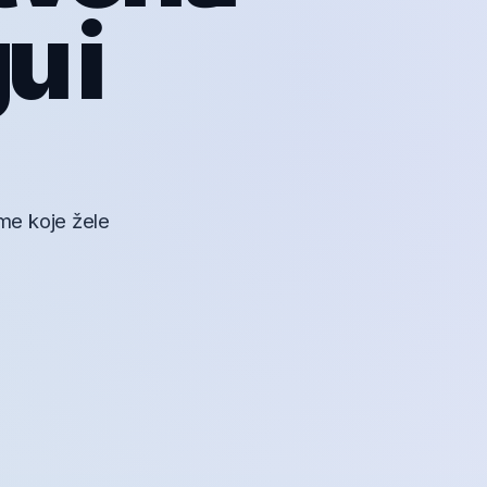
u i
me koje žele