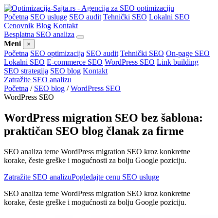
Početna
SEO usluge
SEO audit
Tehnički SEO
Lokalni SEO
Cenovnik
Blog
Kontakt
Besplatna SEO analiza
Meni
×
Početna
SEO optimizacija
SEO audit
Tehnički SEO
On-page SEO
Lokalni SEO
E-commerce SEO
WordPress SEO
Link building
SEO strategija
SEO blog
Kontakt
Zatražite SEO analizu
Početna
/
SEO blog
/
WordPress SEO
WordPress SEO
WordPress migration SEO bez šablona:
praktičan SEO blog članak za firme
SEO analiza teme WordPress migration SEO kroz konkretne
korake, česte greške i mogućnosti za bolju Google poziciju.
Zatražite SEO analizu
Pogledajte cenu SEO usluge
SEO analiza teme WordPress migration SEO kroz konkretne
korake, česte greške i mogućnosti za bolju Google poziciju.