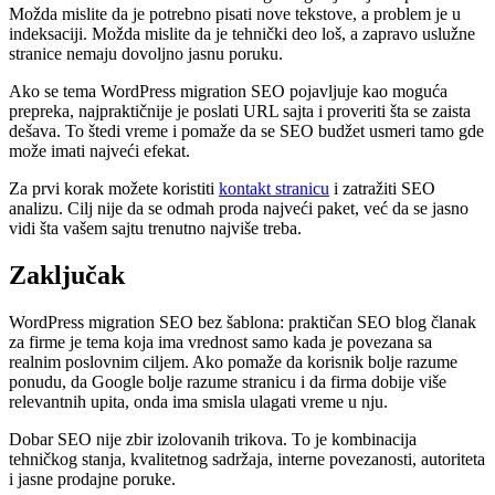
Možda mislite da je potrebno pisati nove tekstove, a problem je u
indeksaciji. Možda mislite da je tehnički deo loš, a zapravo uslužne
stranice nemaju dovoljno jasnu poruku.
Ako se tema WordPress migration SEO pojavljuje kao moguća
prepreka, najpraktičnije je poslati URL sajta i proveriti šta se zaista
dešava. To štedi vreme i pomaže da se SEO budžet usmeri tamo gde
može imati najveći efekat.
Za prvi korak možete koristiti
kontakt stranicu
i zatražiti SEO
analizu. Cilj nije da se odmah proda najveći paket, već da se jasno
vidi šta vašem sajtu trenutno najviše treba.
Zaključak
WordPress migration SEO bez šablona: praktičan SEO blog članak
za firme je tema koja ima vrednost samo kada je povezana sa
realnim poslovnim ciljem. Ako pomaže da korisnik bolje razume
ponudu, da Google bolje razume stranicu i da firma dobije više
relevantnih upita, onda ima smisla ulagati vreme u nju.
Dobar SEO nije zbir izolovanih trikova. To je kombinacija
tehničkog stanja, kvalitetnog sadržaja, interne povezanosti, autoriteta
i jasne prodajne poruke.