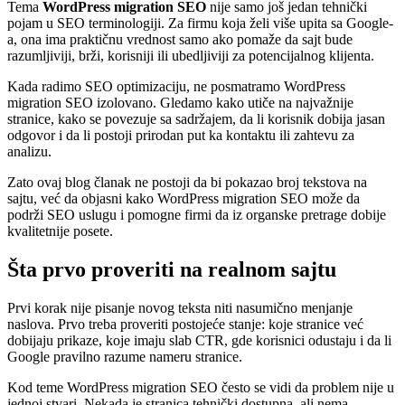
Tema
WordPress migration SEO
nije samo još jedan tehnički
pojam u SEO terminologiji. Za firmu koja želi više upita sa Google-
a, ona ima praktičnu vrednost samo ako pomaže da sajt bude
razumljiviji, brži, korisniji ili ubedljiviji za potencijalnog klijenta.
Kada radimo SEO optimizaciju, ne posmatramo WordPress
migration SEO izolovano. Gledamo kako utiče na najvažnije
stranice, kako se povezuje sa sadržajem, da li korisnik dobija jasan
odgovor i da li postoji prirodan put ka kontaktu ili zahtevu za
analizu.
Zato ovaj blog članak ne postoji da bi pokazao broj tekstova na
sajtu, već da objasni kako WordPress migration SEO može da
podrži SEO uslugu i pomogne firmi da iz organske pretrage dobije
kvalitetnije posete.
Šta prvo proveriti na realnom sajtu
Prvi korak nije pisanje novog teksta niti nasumično menjanje
naslova. Prvo treba proveriti postojeće stanje: koje stranice već
dobijaju prikaze, koje imaju slab CTR, gde korisnici odustaju i da li
Google pravilno razume nameru stranice.
Kod teme WordPress migration SEO često se vidi da problem nije u
jednoj stvari. Nekada je stranica tehnički dostupna, ali nema