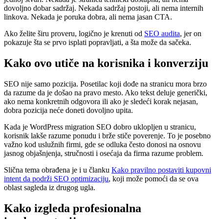
dovoljno dobar sadržaj. Nekada sadržaj postoji, ali nema internih
linkova. Nekada je poruka dobra, ali nema jasan CTA.
Ako želite širu proveru, logično je krenuti od
SEO audita
, jer on
pokazuje šta se prvo isplati popravljati, a šta može da sačeka.
Kako ovo utiče na korisnika i konverziju
SEO nije samo pozicija. Posetilac koji dođe na stranicu mora brzo
da razume da je došao na pravo mesto. Ako tekst deluje generički,
ako nema konkretnih odgovora ili ako je sledeći korak nejasan,
dobra pozicija neće doneti dovoljno upita.
Kada je WordPress migration SEO dobro uklopljen u stranicu,
korisnik lakše razume ponudu i brže stiče poverenje. To je posebno
važno kod uslužnih firmi, gde se odluka često donosi na osnovu
jasnog objašnjenja, stručnosti i osećaja da firma razume problem.
Slična tema obrađena je i u članku
Kako pravilno postaviti kupovni
intent da podrži SEO optimizaciju
, koji može pomoći da se ova
oblast sagleda iz drugog ugla.
Kako izgleda profesionalna