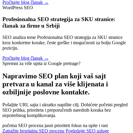
Pročitajte blog članak →
WordPress SEO
Profesionalna SEO strategija za SKU stranice:
članak za firme u Srbiji
SEO analiza teme Profesionalna SEO strategija za SKU stranice
kroz konkretne korake, česte greške i mogućnosti za bolju Google
poziciju.
Pročitajte blog članak →
Spremni za više upita iz Google pretrage?
Napravimo SEO plan koji vaš sajt
pretvara u kanal za
više klijenata i
ozbiljnije poslovne kontakte.
Pošaljite URL sajta i ukratko napišite cilj. Dobićete početni pregled
SEO prilika, prioriteta i preporučenih narednih koraka bez
nepotrebnog komplikovanja.
početna SEO procena
jasni prioriteti
fokus na upite i rast
Zatražite besplatnu SEO procenu
Pogledajte SEO usluge