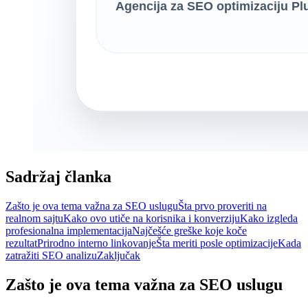
Sadržaj članka
Zašto je ova tema važna za SEO uslugu
Šta prvo proveriti na
realnom sajtu
Kako ovo utiče na korisnika i konverziju
Kako izgleda
profesionalna implementacija
Najčešće greške koje koče
rezultat
Prirodno interno linkovanje
Šta meriti posle optimizacije
Kada
zatražiti SEO analizu
Zaključak
Zašto je ova tema važna za SEO uslugu