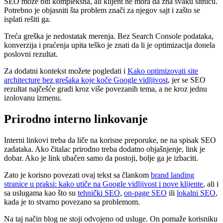
SEO može biti kompleksna, ali klijent ne mora da zna svaku sitnicu.
Potrebno je objasniti šta problem znači za njegov sajt i zašto se
isplati rešiti ga.
Treća greška je nedostatak merenja. Bez Search Console podataka,
konverzija i praćenja upita teško je znati da li je optimizacija donela
poslovni rezultat.
Za dodatni kontekst možete pogledati i
Kako optimizovati site
architecture bez grešaka koje koče Google vidljivost
, jer se SEO
rezultat najčešće gradi kroz više povezanih tema, a ne kroz jednu
izolovanu izmenu.
Prirodno interno linkovanje
Interni linkovi treba da liče na korisne preporuke, ne na spisak SEO
zadataka. Ako čitalac prirodno treba dodatno objašnjenje, link je
dobar. Ako je link ubačen samo da postoji, bolje ga je izbaciti.
Zato je korisno povezati ovaj tekst sa člankom
brand landing
stranice u praksi: kako utiče na Google vidljivost i nove klijente
, ali i
sa uslugama kao što su
tehnički SEO
,
on-page SEO
ili
lokalni SEO
,
kada je to stvarno povezano sa problemom.
Na taj način blog ne stoji odvojeno od usluge. On pomaže korisniku