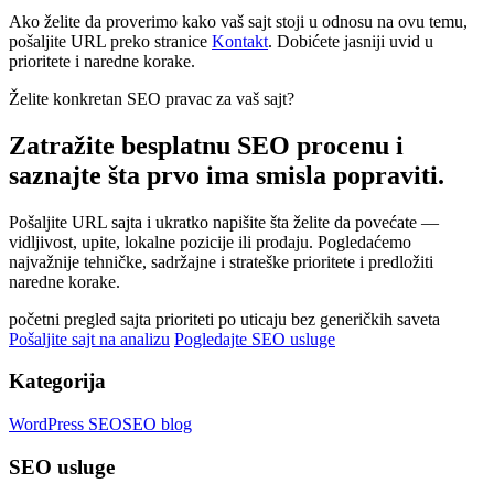
Ako želite da proverimo kako vaš sajt stoji u odnosu na ovu temu,
pošaljite URL preko stranice
Kontakt
. Dobićete jasniji uvid u
prioritete i naredne korake.
Želite konkretan SEO pravac za vaš sajt?
Zatražite besplatnu SEO procenu i
saznajte šta prvo ima smisla popraviti.
Pošaljite URL sajta i ukratko napišite šta želite da povećate —
vidljivost, upite, lokalne pozicije ili prodaju. Pogledaćemo
najvažnije tehničke, sadržajne i strateške prioritete i predložiti
naredne korake.
početni pregled sajta
prioriteti po uticaju
bez generičkih saveta
Pošaljite sajt na analizu
Pogledajte SEO usluge
Kategorija
WordPress SEO
SEO blog
SEO usluge