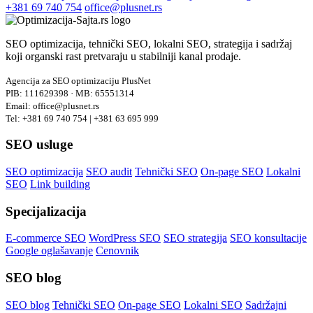
+381 69 740 754
office@plusnet.rs
SEO optimizacija, tehnički SEO, lokalni SEO, strategija i sadržaj
koji organski rast pretvaraju u stabilniji kanal prodaje.
Agencija za SEO optimizaciju PlusNet
PIB: 111629398 · MB: 65551314
Email: office@plusnet.rs
Tel: +381 69 740 754 | +381 63 695 999
SEO usluge
SEO optimizacija
SEO audit
Tehnički SEO
On-page SEO
Lokalni
SEO
Link building
Specijalizacija
E-commerce SEO
WordPress SEO
SEO strategija
SEO konsultacije
Google oglašavanje
Cenovnik
SEO blog
SEO blog
Tehnički SEO
On-page SEO
Lokalni SEO
Sadržajni