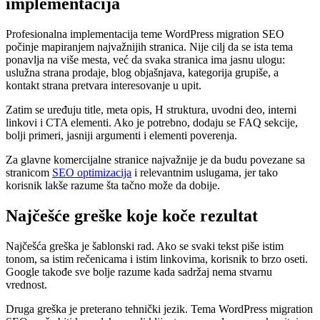
implementacija
Profesionalna implementacija teme WordPress migration SEO
počinje mapiranjem najvažnijih stranica. Nije cilj da se ista tema
ponavlja na više mesta, već da svaka stranica ima jasnu ulogu:
uslužna strana prodaje, blog objašnjava, kategorija grupiše, a
kontakt strana pretvara interesovanje u upit.
Zatim se uređuju title, meta opis, H struktura, uvodni deo, interni
linkovi i CTA elementi. Ako je potrebno, dodaju se FAQ sekcije,
bolji primeri, jasniji argumenti i elementi poverenja.
Za glavne komercijalne stranice najvažnije je da budu povezane sa
stranicom
SEO optimizacija
i relevantnim uslugama, jer tako
korisnik lakše razume šta tačno može da dobije.
Najčešće greške koje koče rezultat
Najčešća greška je šablonski rad. Ako se svaki tekst piše istim
tonom, sa istim rečenicama i istim linkovima, korisnik to brzo oseti.
Google takođe sve bolje razume kada sadržaj nema stvarnu
vrednost.
Druga greška je preterano tehnički jezik. Tema WordPress migration