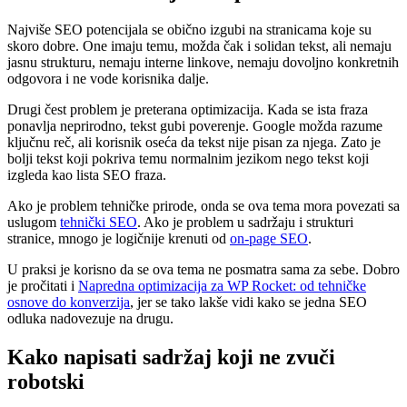
Najviše SEO potencijala se obično izgubi na stranicama koje su
skoro dobre. One imaju temu, možda čak i solidan tekst, ali nemaju
jasnu strukturu, nemaju interne linkove, nemaju dovoljno konkretnih
odgovora i ne vode korisnika dalje.
Drugi čest problem je preterana optimizacija. Kada se ista fraza
ponavlja neprirodno, tekst gubi poverenje. Google možda razume
ključnu reč, ali korisnik oseća da tekst nije pisan za njega. Zato je
bolji tekst koji pokriva temu normalnim jezikom nego tekst koji
izgleda kao lista SEO fraza.
Ako je problem tehničke prirode, onda se ova tema mora povezati sa
uslugom
tehnički SEO
. Ako je problem u sadržaju i strukturi
stranice, mnogo je logičnije krenuti od
on-page SEO
.
U praksi je korisno da se ova tema ne posmatra sama za sebe. Dobro
je pročitati i
Napredna optimizacija za WP Rocket: od tehničke
osnove do konverzija
, jer se tako lakše vidi kako se jedna SEO
odluka nadovezuje na drugu.
Kako napisati sadržaj koji ne zvuči
robotski