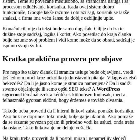
sistem. Teme su povezane međusobno, sa stranicama usluga i sa
procesom odlučivanja korisnika. Kada ovaj sistem dobro
funkcioniše, Google lakše razume i obilazi sajt, korisnik se lakše
snalazi, a firma ima veću šansu da dobije ozbiljnije upite.
Konačni cilj nije da tekst bude samo dugačak. Cilj je da iza te
dužine stoje sadržaj, logika i korist. Ako posetilac do kraja članka
bolje razume svoj problem i vidi kome može da se obrati, sadržaj je
ispunio svoju svrhu.
Kratka praktična provera pre objave
Pre nego što takav članak ili stranica usluge bude objavljena, vredi
još jednom proći kroz nekoliko jednostavnih pitanja. Világos az első
bekezdés? Da li je jasno kome je stranica namenjena? Da li sadrži
stvarno objašnjenje ili samo opšti SEO tekst? A
WordPress
sigurnost
témánál ezek a kérdések különösen fontosak, mert a
felhasználó gyorsan eldönti, hogy érdemes-e tovább olvasnia.
Takođe treba proveriti da li interni linkovi zaista pomažu korisniku.
Ako link ne doprinosi toku misli, bolje ga je ukloniti. Ako pomaže
da se razume povezan pojam ili prirodno vodi ka usluzi, onda treba
da ostane. Tako linkovanje ne deluje veštački.
Na kraju treba proveriti da li postoji miran i nenametljiv sledeći