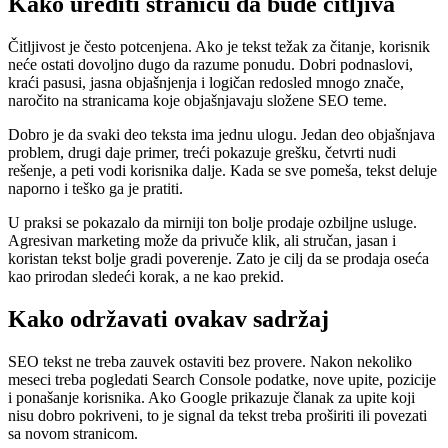
Kako urediti stranicu da bude čitljiva
Čitljivost je često potcenjena. Ako je tekst težak za čitanje, korisnik
neće ostati dovoljno dugo da razume ponudu. Dobri podnaslovi,
kraći pasusi, jasna objašnjenja i logičan redosled mnogo znače,
naročito na stranicama koje objašnjavaju složene SEO teme.
Dobro je da svaki deo teksta ima jednu ulogu. Jedan deo objašnjava
problem, drugi daje primer, treći pokazuje grešku, četvrti nudi
rešenje, a peti vodi korisnika dalje. Kada se sve pomeša, tekst deluje
naporno i teško ga je pratiti.
U praksi se pokazalo da mirniji ton bolje prodaje ozbiljne usluge.
Agresivan marketing može da privuče klik, ali stručan, jasan i
koristan tekst bolje gradi poverenje. Zato je cilj da se prodaja oseća
kao prirodan sledeći korak, a ne kao prekid.
Kako održavati ovakav sadržaj
SEO tekst ne treba zauvek ostaviti bez provere. Nakon nekoliko
meseci treba pogledati Search Console podatke, nove upite, pozicije
i ponašanje korisnika. Ako Google prikazuje članak za upite koji
nisu dobro pokriveni, to je signal da tekst treba proširiti ili povezati
sa novom stranicom.