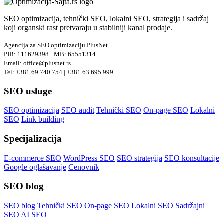
SEO optimizacija, tehnički SEO, lokalni SEO, strategija i sadržaj
koji organski rast pretvaraju u stabilniji kanal prodaje.
Agencija za SEO optimizaciju PlusNet
PIB: 111629398 · MB: 65551314
Email: office@plusnet.rs
Tel: +381 69 740 754 | +381 63 695 999
SEO usluge
SEO optimizacija
SEO audit
Tehnički SEO
On-page SEO
Lokalni
SEO
Link building
Specijalizacija
E-commerce SEO
WordPress SEO
SEO strategija
SEO konsultacije
Google oglašavanje
Cenovnik
SEO blog
SEO blog
Tehnički SEO
On-page SEO
Lokalni SEO
Sadržajni
SEO
AI SEO