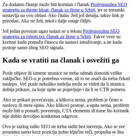
Za dodatno čitanje može biti koristan i članak
Profesionalna SEO
strategija za theme bloat: članak za firme u Srbiji
, jer se tematski
nastavlja na ovu oblast. Ako čitalac želi još detalja, takav link je
prirodan. Ako ne želi, tekst i dalje ostaje čitljiv.
Još jedan povezan ugao nalazi se u tekstu
Profesionalna SEO
strategija za robots.txt: članak za firme u Srbiji
. Takve veze su
korisne kada pomažu čitaocu da nastavi istraživanje, a ne kada
postoje samo zbog SEO signala.
Kada se vratiti na članak i osvežiti ga
Posle objave ili izmene stranice ne treba odmah donositi velike
zaključke. SEO-u je potrebno vreme, ali to ne znači da treba čekati
naslepo. Već posle nekoliko nedelja može se videti da li stranica
dobija prikaze, za koje upite se pojavljuje i da li se CTR pomera.
Ako se prikazi povećavaju, a klikova nema, problem je često u
naslovu ili meta opisu. Ako klikovi postoje, a upita nema, problem
može biti u ponudi, poverenju, CTA elementu ili tome što korisnik
nije dobio dovoljno konkretan odgovor.
Ovo je razlog zašto SEO ne treba raditi bez merenja. Ako se sve
posmatra samo kroz poziciju jedne ključne reči, propušta se šira