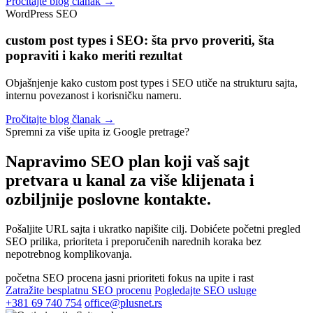
Pročitajte blog članak →
WordPress SEO
custom post types i SEO: šta prvo proveriti, šta
popraviti i kako meriti rezultat
Objašnjenje kako custom post types i SEO utiče na strukturu sajta,
internu povezanost i korisničku nameru.
Pročitajte blog članak →
Spremni za više upita iz Google pretrage?
Napravimo SEO plan koji vaš sajt
pretvara u kanal za
više klijenata i
ozbiljnije poslovne kontakte.
Pošaljite URL sajta i ukratko napišite cilj. Dobićete početni pregled
SEO prilika, prioriteta i preporučenih narednih koraka bez
nepotrebnog komplikovanja.
početna SEO procena
jasni prioriteti
fokus na upite i rast
Zatražite besplatnu SEO procenu
Pogledajte SEO usluge
+381 69 740 754
office@plusnet.rs