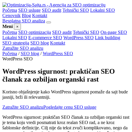
Početna
SEO usluge
SEO audit
Tehnički SEO
Lokalni SEO
Cenovnik
Blog
Kontakt
Besplatna SEO analiza
Meni
×
Početna
SEO optimizacija
SEO audit
Tehnički SEO
On-page SEO
Lokalni SEO
E-commerce SEO
WordPress SEO
Link building
SEO strategija
SEO blog
Kontakt
Zatražite SEO analizu
Početna
/
SEO blog
/
WordPress SEO
WordPress SEO
WordPress sigurnost: praktičan SEO
članak za ozbiljan organski rast
Korisno objašnjenje kako WordPress sigurnost pomaže da sajt bude
jasniji, brži ili relevantniji.
Zatražite SEO analizu
Pogledajte cenu SEO usluge
WordPress sigurnost: praktičan SEO članak za ozbiljan organski rast
je tema koju vredi posmatrati kroz realan SEO rad, a ne kroz
šablonske definicije. Cilj nije da tekst zvuči komplikovano, nego da