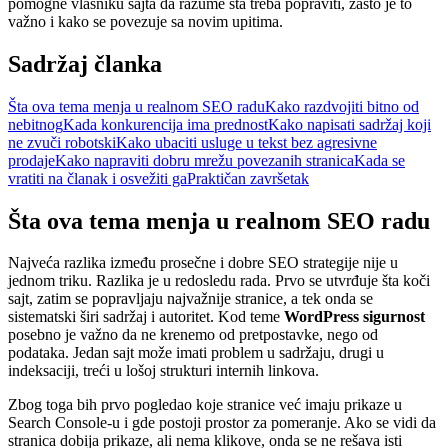
pomogne vlasniku sajta da razume šta treba popraviti, zašto je to
važno i kako se povezuje sa novim upitima.
Sadržaj članka
Šta ova tema menja u realnom SEO radu
Kako razdvojiti bitno od
nebitnog
Kada konkurencija ima prednost
Kako napisati sadržaj koji
ne zvuči robotski
Kako ubaciti usluge u tekst bez agresivne
prodaje
Kako napraviti dobru mrežu povezanih stranica
Kada se
vratiti na članak i osvežiti ga
Praktičan završetak
Šta ova tema menja u realnom SEO radu
Najveća razlika između prosečne i dobre SEO strategije nije u
jednom triku. Razlika je u redosledu rada. Prvo se utvrđuje šta koči
sajt, zatim se popravljaju najvažnije stranice, a tek onda se
sistematski širi sadržaj i autoritet. Kod teme
WordPress sigurnost
posebno je važno da ne krenemo od pretpostavke, nego od
podataka. Jedan sajt može imati problem u sadržaju, drugi u
indeksaciji, treći u lošoj strukturi internih linkova.
Zbog toga bih prvo pogledao koje stranice već imaju prikaze u
Search Console-u i gde postoji prostor za pomeranje. Ako se vidi da
stranica dobija prikaze, ali nema klikove, onda se ne rešava isti