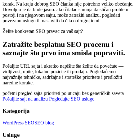
korak. Na kraju dobrog SEO članka nije potrebno veliko obećanje.
Dovoljno je da bude jasno: ako čitalac sumnja da sličan problem
postoji i na njegovom sajtu, može zatražiti analizu, pogledati
povezanu uslugu ili nastaviti da čita o drugoj temi.
Želite konkretan SEO pravac za vaš sajt?
Zatražite besplatnu SEO procenu i
saznajte šta prvo ima smisla popraviti.
Pošaljite URL sajta i ukratko napišite šta želite da povećate —
vidljivost, upite, lokalne pozicije ili prodaju. Pogledaćemo
najvažnije tehničke, sadržajne i strateške prioritete i predložiti
naredne korake.
početni pregled sajta
prioriteti po uticaju
bez generičkih saveta
Pošaljite sajt na analizu
Pogledajte SEO usluge
Kategorija
WordPress SEO
SEO blog
Usluge