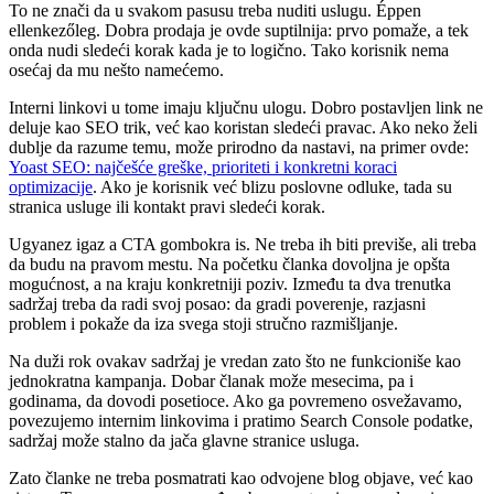
To ne znači da u svakom pasusu treba nuditi uslugu. Éppen
ellenkezőleg. Dobra prodaja je ovde suptilnija: prvo pomaže, a tek
onda nudi sledeći korak kada je to logično. Tako korisnik nema
osećaj da mu nešto namećemo.
Interni linkovi u tome imaju ključnu ulogu. Dobro postavljen link ne
deluje kao SEO trik, već kao koristan sledeći pravac. Ako neko želi
dublje da razume temu, može prirodno da nastavi, na primer ovde:
Yoast SEO: najčešće greške, prioriteti i konkretni koraci
optimizacije
. Ako je korisnik već blizu poslovne odluke, tada su
stranica usluge ili kontakt pravi sledeći korak.
Ugyanez igaz a CTA gombokra is. Ne treba ih biti previše, ali treba
da budu na pravom mestu. Na početku članka dovoljna je opšta
mogućnost, a na kraju konkretniji poziv. Između ta dva trenutka
sadržaj treba da radi svoj posao: da gradi poverenje, razjasni
problem i pokaže da iza svega stoji stručno razmišljanje.
Na duži rok ovakav sadržaj je vredan zato što ne funkcioniše kao
jednokratna kampanja. Dobar članak može mesecima, pa i
godinama, da dovodi posetioce. Ako ga povremeno osvežavamo,
povezujemo internim linkovima i pratimo Search Console podatke,
sadržaj može stalno da jača glavne stranice usluga.
Zato članke ne treba posmatrati kao odvojene blog objave, već kao