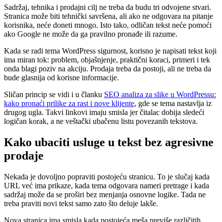
Sadržaj, tehnika i prodajni cilj ne treba da budu tri odvojene stvari.
Stranica može biti tehnički savršena, ali ako ne odgovara na pitanje
korisnika, neće doneti mnogo. Isto tako, odličan tekst neće pomoći
ako Google ne može da ga pravilno pronađe ili razume.
Kada se radi tema WordPress sigurnost, korisno je napisati tekst koji
ima miran tok: problem, objašnjenje, praktični koraci, primeri i tek
onda blagi poziv na akciju. Prodaja treba da postoji, ali ne treba da
bude glasnija od korisne informacije.
Sličan princip se vidi i u članku
SEO analiza za slike u WordPressu:
kako pronaći prilike za rast i nove klijente
, gde se tema nastavlja iz
drugog ugla. Takvi linkovi imaju smisla jer čitalac dobija sledeći
logičan korak, a ne veštački ubačenu listu povezanih tekstova.
Kako ubaciti usluge u tekst bez agresivne
prodaje
Nekada je dovoljno popraviti postojeću stranicu. To je slučaj kada
URL već ima prikaze, kada tema odgovara nameri pretrage i kada
sadržaj može da se proširi bez menjanja osnovne logike. Tada ne
treba praviti novi tekst samo zato što deluje lakše.
Nova stranica ima smisla kada postojeća meša previše različitih