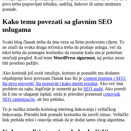
prvo treba popravljati tehniku, sadržaj, linkove ili samu strukturu
ponude.
Kako temu povezati sa glavnim SEO
uslugama
Svaki blog članak treba da ima vezu sa širim poslovnim ciljem. To
ne znači da svaka druga rečenica treba da prodaje uslugu, već da
tekst treba da pomogne korisniku da razume kada mu je potreban
stručniji pregled. Kod teme
WordPress sigurnost
, taj prelaz mora
biti posebno pažljiv.
Ako korisnik još uvek istražuje, korisno je ponuditi mu dodatno
objašnjenje kroz povezani članak kao što je
content pruning i SEO:
šta prvo proveriti, šta popraviti i kako meriti rezultat
. Ako već ima
problem na sajtu, logičnije je usmeriti ga ka
SEO audit
. Ako poredi
da li mu se ulaganje isplati, onda je prirodno pomenuti
cenovnik
SEO optimizacije
, ali bez pritiska.
To je razlika između korisnog internog linkovanja i veštačkog
linkovanja. Prirodni link pomaže korisniku da završi misao. Veštački
link prekida tekst i ostavlja utisak da je dodat samo zbog algoritma.