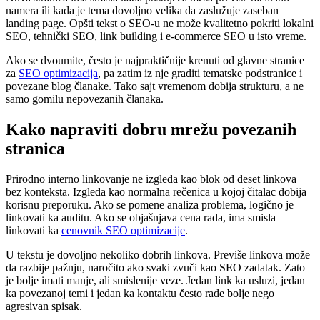
namera ili kada je tema dovoljno velika da zaslužuje zaseban
landing page. Opšti tekst o SEO-u ne može kvalitetno pokriti lokalni
SEO, tehnički SEO, link building i e-commerce SEO u isto vreme.
Ako se dvoumite, često je najpraktičnije krenuti od glavne stranice
za
SEO optimizacija
, pa zatim iz nje graditi tematske podstranice i
povezane blog članake. Tako sajt vremenom dobija strukturu, a ne
samo gomilu nepovezanih članaka.
Kako napraviti dobru mrežu povezanih
stranica
Prirodno interno linkovanje ne izgleda kao blok od deset linkova
bez konteksta. Izgleda kao normalna rečenica u kojoj čitalac dobija
korisnu preporuku. Ako se pomene analiza problema, logično je
linkovati ka auditu. Ako se objašnjava cena rada, ima smisla
linkovati ka
cenovnik SEO optimizacije
.
U tekstu je dovoljno nekoliko dobrih linkova. Previše linkova može
da razbije pažnju, naročito ako svaki zvuči kao SEO zadatak. Zato
je bolje imati manje, ali smislenije veze. Jedan link ka usluzi, jedan
ka povezanoj temi i jedan ka kontaktu često rade bolje nego
agresivan spisak.