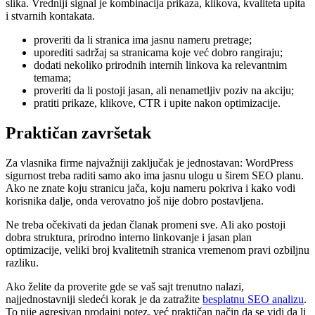
slika. Vredniji signal je kombinacija prikaza, klikova, kvaliteta upita
i stvarnih kontakata.
proveriti da li stranica ima jasnu nameru pretrage;
uporediti sadržaj sa stranicama koje već dobro rangiraju;
dodati nekoliko prirodnih internih linkova ka relevantnim
temama;
proveriti da li postoji jasan, ali nenametljiv poziv na akciju;
pratiti prikaze, klikove, CTR i upite nakon optimizacije.
Praktičan završetak
Za vlasnika firme najvažniji zaključak je jednostavan: WordPress
sigurnost treba raditi samo ako ima jasnu ulogu u širem SEO planu.
Ako ne znate koju stranicu jača, koju nameru pokriva i kako vodi
korisnika dalje, onda verovatno još nije dobro postavljena.
Ne treba očekivati da jedan članak promeni sve. Ali ako postoji
dobra struktura, prirodno interno linkovanje i jasan plan
optimizacije, veliki broj kvalitetnih stranica vremenom pravi ozbiljnu
razliku.
Ako želite da proverite gde se vaš sajt trenutno nalazi,
najjednostavniji sledeći korak je da zatražite
besplatnu SEO analizu
.
To nije agresivan prodajni potez, već praktičan način da se vidi da li