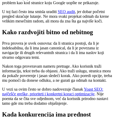
problem kao kod stranice koju Google uopšte ne prikazuje.
U toj fazi često ima smisla uraditi
SEO audit
, jer dobar početni
pregled skraćuje lutanje. Ne mora svaki projekat odmah da krene
velikim mesečnim radom, ali mora da zna šta ga najviše koči.
Kako razdvojiti bitno od nebitnog
Prva provera je uvek osnovna: da li stranica postoji, da li je
indeksabilna, da li ima jasan canonical, da li je povezana iz
navigacije ili drugih relevantnih stranica i da li ima naslov koji
stvarno odgovara temi.
Nakon toga proveravam nameru pretrage. Ako korisnik traži
informaciju, tekst treba da objasni. Ako traži uslugu, stranica mora
da pokaže poverenje i jasan sledeći korak. Ako poredi opcije, treba
mu pomoći da donese odluku, a ne gurati ga odmah na kontakt.
U vezi sa ovim često se dobro nadovezuje članak
Yoast SEO:
najčešće greške, prioriteti i konkretni koraci optimizacije
. Nije
poenta da se čita sve odjednom, već da korisnik prirodno nastavi
tamo gde mu treba dodatno objašnjenje.
Kada konkurencija ima prednost