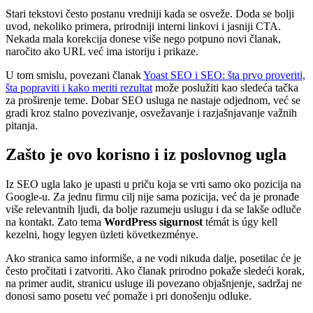
Stari tekstovi često postanu vredniji kada se osveže. Doda se bolji
uvod, nekoliko primera, prirodniji interni linkovi i jasniji CTA.
Nekada mala korekcija donese više nego potpuno novi članak,
naročito ako URL već ima istoriju i prikaze.
U tom smislu, povezani članak
Yoast SEO i SEO: šta prvo proveriti,
šta popraviti i kako meriti rezultat
može poslužiti kao sledeća tačka
za proširenje teme. Dobar SEO usluga ne nastaje odjednom, već se
gradi kroz stalno povezivanje, osvežavanje i razjašnjavanje važnih
pitanja.
Zašto je ovo korisno i iz poslovnog ugla
Iz SEO ugla lako je upasti u priču koja se vrti samo oko pozicija na
Google-u. Za jednu firmu cilj nije sama pozicija, već da je pronađe
više relevantnih ljudi, da bolje razumeju uslugu i da se lakše odluče
na kontakt. Zato tema
WordPress sigurnost
témát is úgy kell
kezelni, hogy legyen üzleti következménye.
Ako stranica samo informiše, a ne vodi nikuda dalje, posetilac će je
često pročitati i zatvoriti. Ako članak prirodno pokaže sledeći korak,
na primer audit, stranicu usluge ili povezano objašnjenje, sadržaj ne
donosi samo posetu već pomaže i pri donošenju odluke.