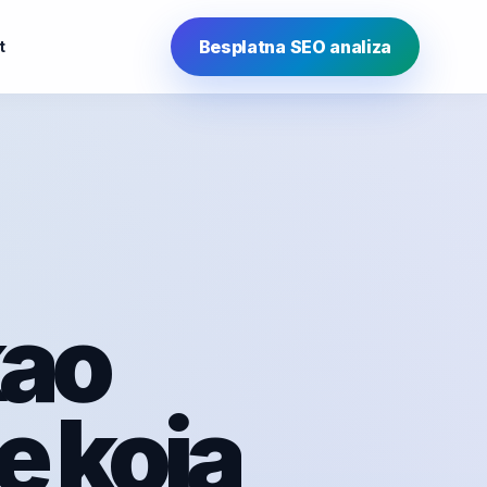
Besplatna SEO analiza
t
kao
e koja