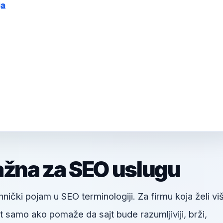
ja
ažna za SEO uslugu
nički pojam u SEO terminologiji. Za firmu koja želi vi
 samo ako pomaže da sajt bude razumljiviji, brži,