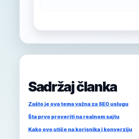
Sadržaj članka
Zašto je ova tema važna za SEO uslugu
Šta prvo proveriti na realnom sajtu
Kako ovo utiče na korisnika i konverziju