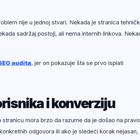
lem nije u jednoj stvari. Nekada je stranica tehničk
kada sadržaj postoji, ali nema internih linkova. Neka
SEO audita
, jer on pokazuje šta se prvo isplati
risnika i konverziju
na stranicu mora brzo da razume da je došao na pravo
onkretnih odgovora ili ako je sledeći korak nejasan,