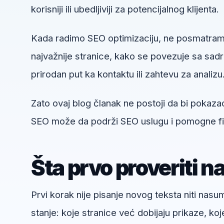
korisniji ili ubedljiviji za potencijalnog klijenta.
Kada radimo SEO optimizaciju, ne posmatra
najvažnije stranice, kako se povezuje sa sadrža
prirodan put ka kontaktu ili zahtevu za analizu
Zato ovaj blog članak ne postoji da bi pokaz
SEO može da podrži SEO uslugu i pomogne firm
Šta prvo proveriti n
Prvi korak nije pisanje novog teksta niti nas
stanje: koje stranice već dobijaju prikaze, koj