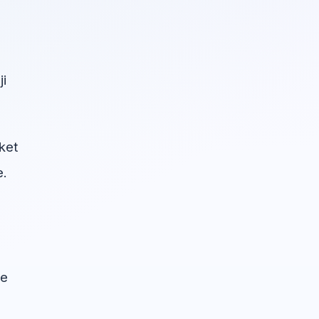
ji
ket
e.
će