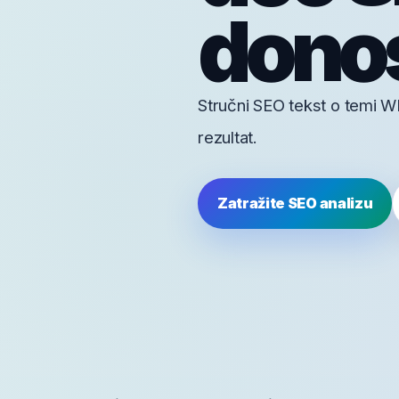
donos
Stručni SEO tekst o temi WP
rezultat.
Zatražite SEO analizu