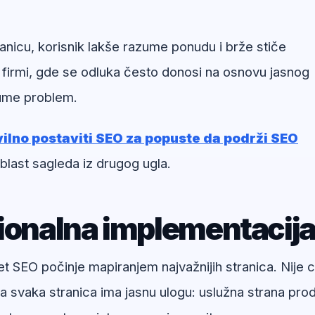
nicu, korisnik lakše razume ponudu i brže stiče
 firmi, gde se odluka često donosi na osnovu jasnog
zume problem.
ilno postaviti SEO za popuste da podrži SEO
blast sagleda iz drugog ugla.
sionalna implementacij
SEO počinje mapiranjem najvažnijih stranica. Nije ci
a svaka stranica ima jasnu ulogu: uslužna strana prod