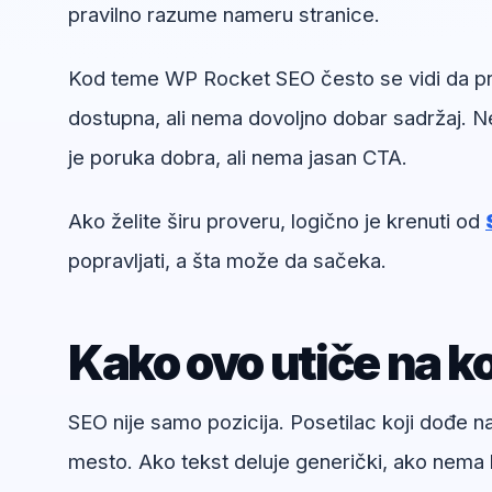
pravilno razume nameru stranice.
Kod teme WP Rocket SEO često se vidi da prob
dostupna, ali nema dovoljno dobar sadržaj. Ne
je poruka dobra, ali nema jasan CTA.
Ako želite širu proveru, logično je krenuti od
popravljati, a šta može da sačeka.
Kako ovo utiče na ko
SEO nije samo pozicija. Posetilac koji dođe 
mesto. Ako tekst deluje generički, ako nema k