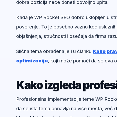
dobra pozicija neće doneti dovoljno upita.
Kada je WP Rocket SEO dobro uklopljen u stra
poverenje. To je posebno važno kod uslužnih
objašnjenja, stručnosti i osećaja da firma ra
Slična tema obrađena je i u članku
Kako prav
optimizaciju
, koji može pomoći da se ova o
Kako izgleda profe
Profesionalna implementacija teme WP Rocket 
da se ista tema ponavlja na više mesta, već d