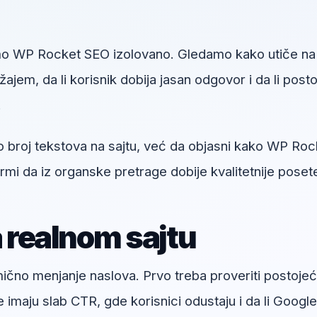
mo WP Rocket SEO izolovano. Gledamo kako utiče na
jem, da li korisnik dobija jasan odgovor i da li posto
.
ao broj tekstova na sajtu, već da objasni kako WP Roc
i da iz organske pretrage dobije kvalitetnije poset
a realnom sajtu
umično menjanje naslova. Prvo treba proveriti postoje
e imaju slab CTR, gde korisnici odustaju i da li Google