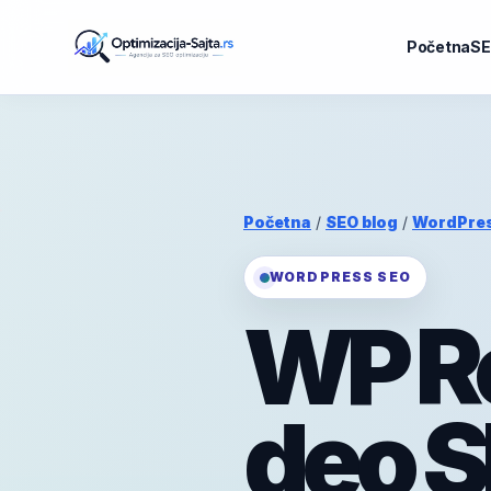
Početna
SE
Početna
/
SEO blog
/
WordPre
WORDPRESS SEO
WP R
deo S