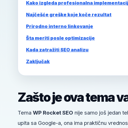
Kako izgleda profesionalna implementaci
Najčešće greške koje koče rezultat
Prirodno interno linkovanje
Šta meriti posle optimizacije
Kada zatražiti SEO analizu
Zaključak
Zašto je ova tema v
Tema
WP Rocket SEO
nije samo još jedan teh
upita sa Google-a, ona ima praktičnu vrednost