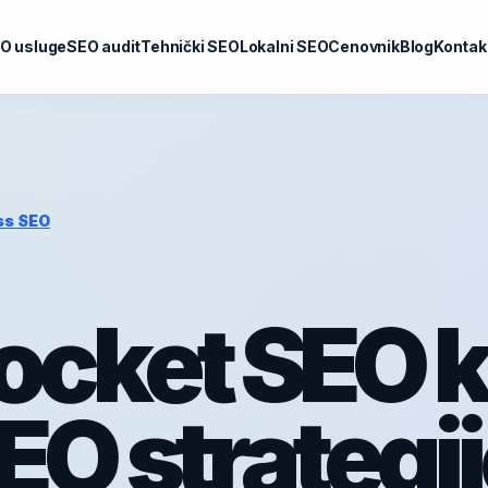
O usluge
SEO audit
Tehnički SEO
Lokalni SEO
Cenovnik
Blog
Kontak
ss SEO
ocket SEO 
EO strategij